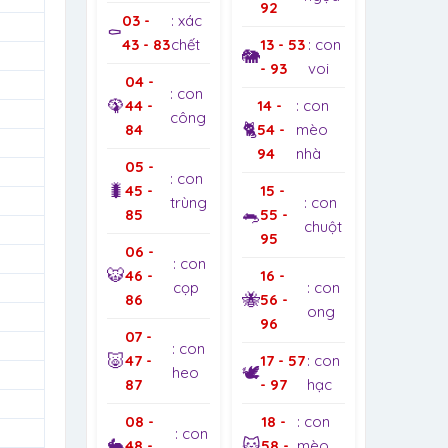
92
03 -
: xác
⚰️
43 - 83
chết
13 - 53
: con
🐘
- 93
voi
04 -
: con
🦚
44 -
14 -
: con
công
🐈
84
54 -
mèo
94
nhà
05 -
: con
🐛
45 -
15 -
trùng
: con
🐀
85
55 -
chuột
95
06 -
: con
🐯
46 -
16 -
cọp
: con
🐝
86
56 -
ong
96
07 -
: con
🐷
47 -
17 - 57
: con
🕊️
heo
87
- 97
hạc
08 -
18 -
: con
: con
🐇
🐱
48 -
58 -
mèo