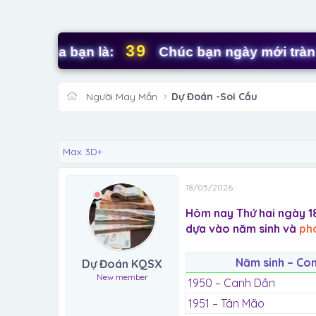
39
của bạn là:
Chúc bạn ngày mới tràn đầy 
Người May Mắn
Dự Đoán -Soi Cầu
Max 3D+
18/05/2026
Hôm nay Thứ hai ngày 1
dựa vào năm sinh và
ph
Năm sinh – Co
Dự Đoán KQSX
New member
1950 – Canh Dần
1951 – Tân Mão