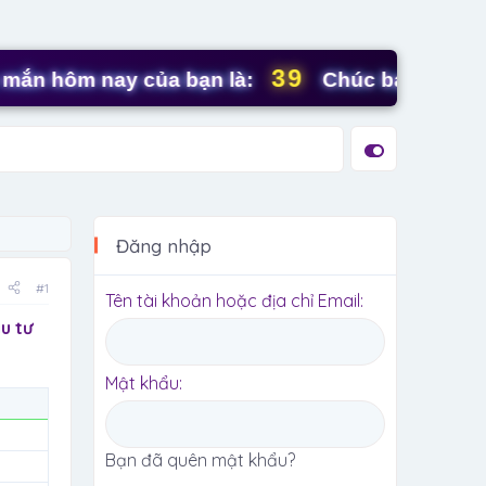
39
ôm nay của bạn là:
Chúc bạn ngày mới tr
Đăng nhập
#1
Tên tài khoản hoặc địa chỉ Email
u tư
Mật khẩu
Bạn đã quên mật khẩu?