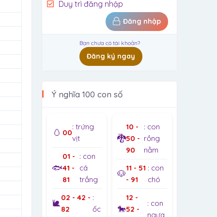
Duy trì đăng nhập
Đăng nhập
Bạn chưa có tài khoản?
Đăng ký ngay
Ý nghĩa 100 con số
: trứng
10 -
: con
🥚
00
🐉
vịt
50 -
rồng
90
nằm
01 -
: con
🐟
41 -
cá
11 - 51
: con
🐶
81
trắng
- 91
chó
02 - 42 -
:
12 -
🐌
: con
🐎
82
ốc
52 -
ngựa