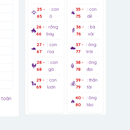
25 -
: con
35 -
: con
🦅
🐐
65
ó
75
dê
26 -
: rồng
36 -
: bà
🐲
👵
66
bay
76
vải
27 -
: con
37 -
: ông
🐢
☁️
67
rùa
77
trời
28 -
: con
38 -
: ông
🐓
🏮
68
gà
78
địa
29 -
: con
39 -
: thần
🐍
💰
69
lươn
79
tài
40 -
: ông
 toán
🔥
80
táo