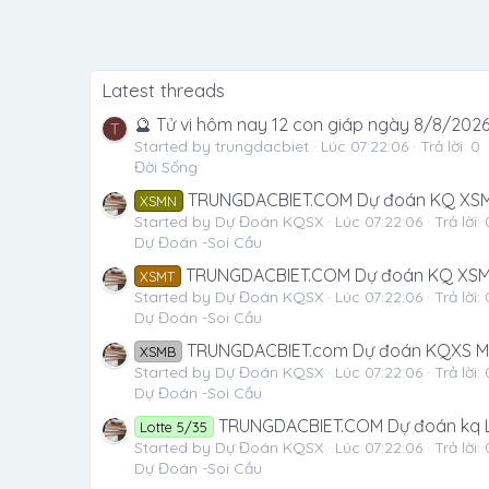
Latest threads
🔮 Tử vi hôm nay 12 con giáp ngày 8/8/202
T
Started by trungdacbiet
Lúc 07:22:06
Trả lời: 0
Đời Sống
TRUNGDACBIET.COM Dự đoán KQ XSM
XSMN
Started by Dự Đoán KQSX
Lúc 07:22:06
Trả lời: 
Dự Đoán -Soi Cầu
TRUNGDACBIET.COM Dự đoán KQ XSM
XSMT
Started by Dự Đoán KQSX
Lúc 07:22:06
Trả lời: 
Dự Đoán -Soi Cầu
TRUNGDACBIET.com Dự đoán KQXS M
XSMB
Started by Dự Đoán KQSX
Lúc 07:22:06
Trả lời: 
Dự Đoán -Soi Cầu
TRUNGDACBIET.COM Dự đoán kq L
Lotte 5/35
Started by Dự Đoán KQSX
Lúc 07:22:06
Trả lời: 
Dự Đoán -Soi Cầu