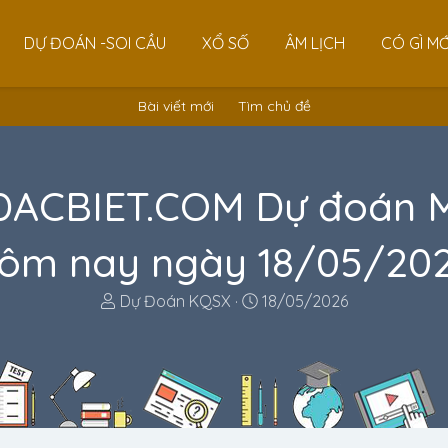
DỰ ĐOÁN -SOI CẦU
XỔ SỐ
ÂM LỊCH
CÓ GÌ MỚ
Bài viết mới
Tìm chủ đề
CBIET.COM Dự đoán Ma
ôm nay ngày 18/05/20
T
N
Dự Đoán KQSX
18/05/2026
h
g
r
à
e
y
a
g
d
ử
s
i