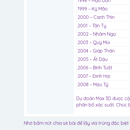
1998 – Mậu Dần
1999 – Kỷ Mão
2000 – Canh Thìn
2001 – Tân Tỵ
2002 – Nhâm Ngọ
2003 – Quý Mùi
2004 – Giáp Thân
2005 – Ất Dậu
2006 – Bính Tuất
2007 – Đinh Hợi
2008 – Mậu Tý
Dự đoán Max 3D được cập
phân bổ xác suất. Chúc
Nhớ bấm nút chia sẻ bài để lấy vía trúng đặc biệt