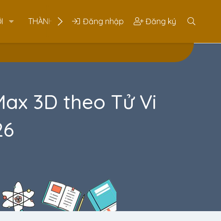
I
THÀNH VIÊN
Đăng nhập
Đăng ký
x 3D theo Tử Vi
26