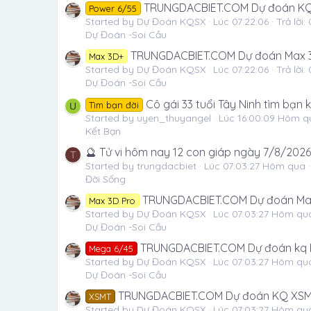
TRUNGDACBIET.COM Dự đoán KQ
Power 6/55
Started by Dự Đoán KQSX
Lúc 07:22:06
Trả lời: 
Dự Đoán -Soi Cầu
TRUNGDACBIET.COM Dự đoán Max 3
Max 3D+
Started by Dự Đoán KQSX
Lúc 07:22:06
Trả lời: 
Dự Đoán -Soi Cầu
Cô gái 33 tuổi Tây Ninh tìm bạn
Tìm bạn đời
U
Started by uyen_thuyangel
Lúc 16:00:09 Hôm q
Kết Bạn
🔮 Tử vi hôm nay 12 con giáp ngày 7/8/2026
T
Started by trungdacbiet
Lúc 07:03:27 Hôm qua
Đời Sống
TRUNGDACBIET.COM Dự đoán Max
Max 3D Pro
Started by Dự Đoán KQSX
Lúc 07:03:27 Hôm qu
Dự Đoán -Soi Cầu
TRUNGDACBIET.COM Dự đoán kq 
Mega 6/45
Started by Dự Đoán KQSX
Lúc 07:03:27 Hôm qu
Dự Đoán -Soi Cầu
TRUNGDACBIET.COM Dự đoán KQ XSM
XSMT
Started by Dự Đoán KQSX
Lúc 07:03:27 Hôm qu