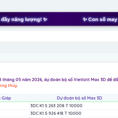
t
a
r
t
năng lượng! ✨
✨ Con số may mắn h
e
r
8 tháng 05 năm 2026, dự đoán bộ số Vietlott Max 3D để đầ
ong thủy
.
n Giáp
Dự đoán bộ số Max 3D
3DC K1 S 263 208 T 10000
3DC K1 S 926 418 T 10000