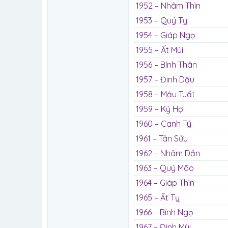
1952 – Nhâm Thìn
1953 – Quý Tỵ
1954 – Giáp Ngọ
1955 – Ất Mùi
1956 – Bính Thân
1957 – Đinh Dậu
1958 – Mậu Tuất
1959 – Kỷ Hợi
1960 – Canh Tý
1961 – Tân Sửu
1962 – Nhâm Dần
1963 – Quý Mão
1964 – Giáp Thìn
1965 – Ất Tỵ
1966 – Bính Ngọ
1967 – Đinh Mùi