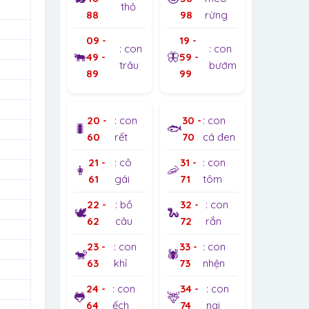
thỏ
88
98
rừng
09 -
19 -
: con
: con
🐃
🦋
49 -
59 -
trâu
bướm
89
99
20 -
: con
30 -
: con
🐛
🐟
60
rết
70
cá đen
21 -
: cô
31 -
: con
👩
🦐
61
gái
71
tôm
22 -
: bồ
32 -
: con
🕊️
🐍
62
câu
72
rắn
23 -
: con
33 -
: con
🐒
🕷️
63
khỉ
73
nhện
24 -
: con
34 -
: con
🐸
🦌
64
ếch
74
nai