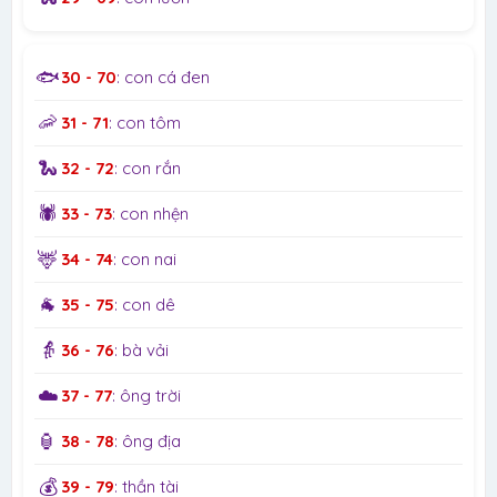
🐟
30 - 70
: con cá đen
🦐
31 - 71
: con tôm
🐍
32 - 72
: con rắn
🕷️
33 - 73
: con nhện
🦌
34 - 74
: con nai
🐐
35 - 75
: con dê
👵
36 - 76
: bà vải
☁️
37 - 77
: ông trời
🏮
38 - 78
: ông địa
💰
39 - 79
: thần tài