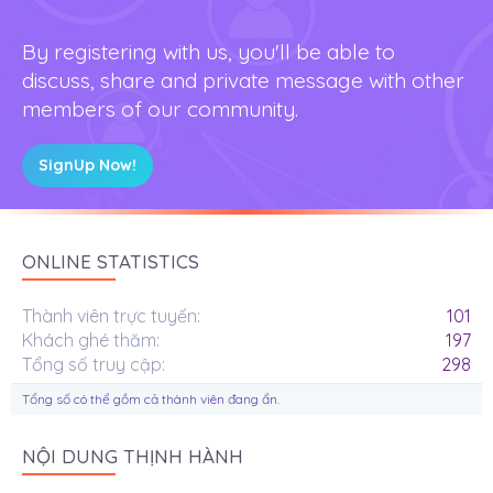
By registering with us, you'll be able to
discuss, share and private message with other
members of our community.
SignUp Now!
ONLINE STATISTICS
Thành viên trực tuyến
101
Khách ghé thăm
197
Tổng số truy cập
298
Tổng số có thể gồm cả thành viên đang ẩn.
NỘI DUNG THỊNH HÀNH