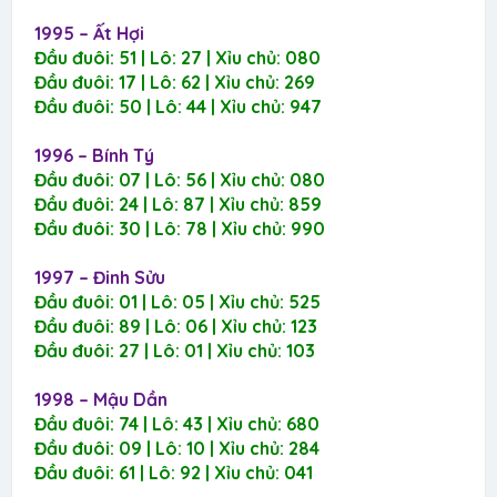
1995 – Ất Hợi
Đầu đuôi: 51 | Lô: 27 | Xỉu chủ: 080
Đầu đuôi: 17 | Lô: 62 | Xỉu chủ: 269
Đầu đuôi: 50 | Lô: 44 | Xỉu chủ: 947
1996 – Bính Tý
Đầu đuôi: 07 | Lô: 56 | Xỉu chủ: 080
Đầu đuôi: 24 | Lô: 87 | Xỉu chủ: 859
Đầu đuôi: 30 | Lô: 78 | Xỉu chủ: 990
1997 – Đinh Sửu
Đầu đuôi: 01 | Lô: 05 | Xỉu chủ: 525
Đầu đuôi: 89 | Lô: 06 | Xỉu chủ: 123
Đầu đuôi: 27 | Lô: 01 | Xỉu chủ: 103
1998 – Mậu Dần
Đầu đuôi: 74 | Lô: 43 | Xỉu chủ: 680
Đầu đuôi: 09 | Lô: 10 | Xỉu chủ: 284
Đầu đuôi: 61 | Lô: 92 | Xỉu chủ: 041