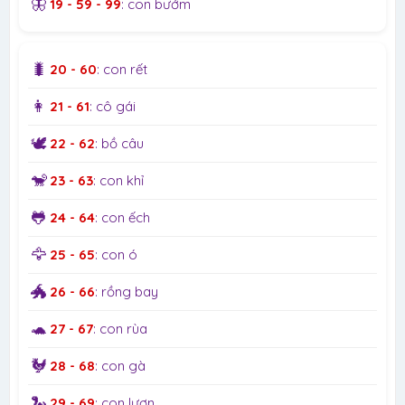
🦋
19 - 59 - 99
: con bướm
🐛
20 - 60
: con rết
👩
21 - 61
: cô gái
🕊️
22 - 62
: bồ câu
🐒
23 - 63
: con khỉ
🐸
24 - 64
: con ếch
🦅
25 - 65
: con ó
🐲
26 - 66
: rồng bay
🐢
27 - 67
: con rùa
🐓
28 - 68
: con gà
🐍
29 - 69
: con lươn