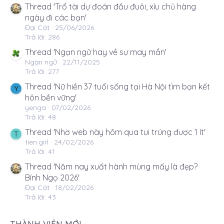
Thread 'Trổ tài dự đoán đầu đuôi, xỉu chủ hàng
ngày đi các bạn'
Đại Cát
25/06/2026
Trả lời: 286
Thread 'Ngạn ngữ hay về sự may mắn'
Ngạn ngữ
22/11/2025
Trả lời: 277
Thread 'Nữ hiền 37 tuổi sống tại Hà Nội tìm bạn kết
Y
hôn bền vững'
yenga
07/02/2026
Trả lời: 48
Thread 'Nhờ web này hôm qua tui trúng được 1 ít'
T
tien.girl
24/02/2026
Trả lời: 41
Thread 'Năm nay xuất hành mùng mấy là đẹp?
Bính Ngọ 2026'
Đại Cát
18/02/2026
Trả lời: 43
THÀNH VIÊN MỚI