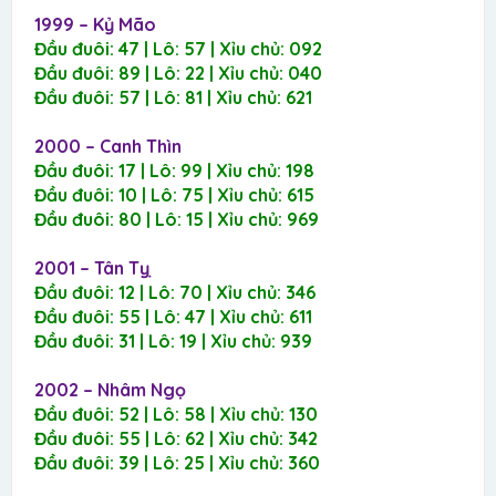
1999 – Kỷ Mão
Đầu đuôi: 47 | Lô: 57 | Xỉu chủ: 092
Đầu đuôi: 89 | Lô: 22 | Xỉu chủ: 040
Đầu đuôi: 57 | Lô: 81 | Xỉu chủ: 621
2000 – Canh Thìn
Đầu đuôi: 17 | Lô: 99 | Xỉu chủ: 198
Đầu đuôi: 10 | Lô: 75 | Xỉu chủ: 615
Đầu đuôi: 80 | Lô: 15 | Xỉu chủ: 969
2001 – Tân Tỵ
Đầu đuôi: 12 | Lô: 70 | Xỉu chủ: 346
Đầu đuôi: 55 | Lô: 47 | Xỉu chủ: 611
Đầu đuôi: 31 | Lô: 19 | Xỉu chủ: 939
2002 – Nhâm Ngọ
Đầu đuôi: 52 | Lô: 58 | Xỉu chủ: 130
Đầu đuôi: 55 | Lô: 62 | Xỉu chủ: 342
Đầu đuôi: 39 | Lô: 25 | Xỉu chủ: 360