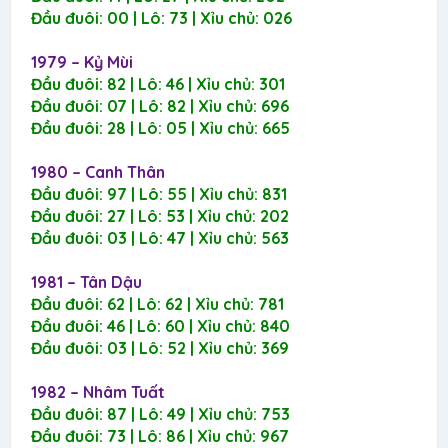
Đầu đuôi: 00 | Lô: 73 | Xỉu chủ: 026
1979 – Kỷ Mùi
Đầu đuôi: 82 | Lô: 46 | Xỉu chủ: 301
Đầu đuôi: 07 | Lô: 82 | Xỉu chủ: 696
Đầu đuôi: 28 | Lô: 05 | Xỉu chủ: 665
1980 – Canh Thân
Đầu đuôi: 97 | Lô: 55 | Xỉu chủ: 831
Đầu đuôi: 27 | Lô: 53 | Xỉu chủ: 202
Đầu đuôi: 03 | Lô: 47 | Xỉu chủ: 563
1981 – Tân Dậu
Đầu đuôi: 62 | Lô: 62 | Xỉu chủ: 781
Đầu đuôi: 46 | Lô: 60 | Xỉu chủ: 840
Đầu đuôi: 03 | Lô: 52 | Xỉu chủ: 369
1982 – Nhâm Tuất
Đầu đuôi: 87 | Lô: 49 | Xỉu chủ: 753
Đầu đuôi: 73 | Lô: 86 | Xỉu chủ: 967