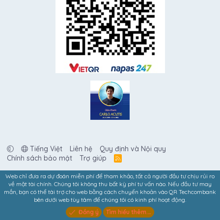
Tiếng Việt
Liên hệ
Quy định và Nội quy
Chính sách bảo mật
Trợ giúp
R
S
S
Web chỉ đưa ra dự đoán miễn phí để tham khảo, tất cả người đầu tư chịu rủi ro
về mặt tài chính. Chúng tôi không thu bất kỳ phí tư vấn nào. Nếu đầu tư may
mắn, bạn có thể tài trợ cho web bằng cách chuyển khoản vào QR Techcombank
bên dưới web tùy tâm để chúng tôi có kinh phí hoạt động.
Đồng ý
Tìm hiểu thêm.…