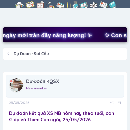
r
à
e
y
a
g
d
ử
s
i
t
mới tràn đầy năng lượng! ✨
✨ Con số may 
a
r
t
Dự Đoán -Soi Cầu
e
r
Dự Đoán KQSX
New member
25/05/2026
#1
Dự đoán kết quả XS MB hôm nay theo tuổi, con
Giáp và Thiên Can ngày 25/05/2026