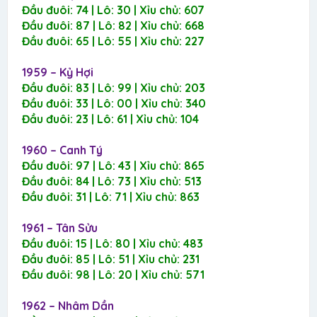
Đầu đuôi: 74 | Lô: 30 | Xỉu chủ: 607
Đầu đuôi: 87 | Lô: 82 | Xỉu chủ: 668
Đầu đuôi: 65 | Lô: 55 | Xỉu chủ: 227
1959 – Kỷ Hợi
Đầu đuôi: 83 | Lô: 99 | Xỉu chủ: 203
Đầu đuôi: 33 | Lô: 00 | Xỉu chủ: 340
Đầu đuôi: 23 | Lô: 61 | Xỉu chủ: 104
1960 – Canh Tý
Đầu đuôi: 97 | Lô: 43 | Xỉu chủ: 865
Đầu đuôi: 84 | Lô: 73 | Xỉu chủ: 513
Đầu đuôi: 31 | Lô: 71 | Xỉu chủ: 863
1961 – Tân Sửu
Đầu đuôi: 15 | Lô: 80 | Xỉu chủ: 483
Đầu đuôi: 85 | Lô: 51 | Xỉu chủ: 231
Đầu đuôi: 98 | Lô: 20 | Xỉu chủ: 571
1962 – Nhâm Dần