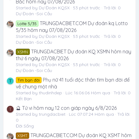
Bắc hôm nay 07/08/2026
Started by Dự Đoán KQSX
53 phút trước
Trả lời: 0
Dự Đoán -Soi Cầu
TRUNGDACBIET.COM Dự đoán kq Lotto
Lotte 5/35
5/35 hôm nay 07/08/2026
Started by Dự Đoán KQSX
53 phút trước
Trả lời: 0
Dự Đoán -Soi Cầu
TRUNGDACBIET Dự đoán KQ XSMN hôm nay
XSMN
thứ 6 ngày 07/08/2026
Started by Dự Đoán KQSX
53 phút trước
Trả lời: 0
Dự Đoán -Soi Cầu
Phụ nữ 41 tuổi độc thân tìm bạn đời để
Tìm bạn đời
T
về chung một nhà
Started by thudinhdep
Lúc 16:06:06 Hôm qua
Trả lời: 0
Kết Bạn
🔮 Tử vi hôm nay 12 con giáp ngày 6/8/2026
T
Started by trungdacbiet
Lúc 07:07:24 Hôm qua
Trả lời:
0
Đời Sống
TRUNGDACBIET.COM Dự đoán KQ XSMT hôm
XSMT