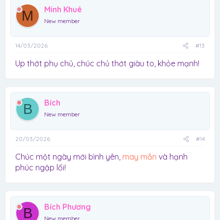
Minh Khuê
M
New member
14/03/2026
#13
Up thớt phụ chủ, chúc chủ thớt giàu to, khỏe mạnh!
Bích
B
New member
20/03/2026
#14
Chúc một ngày mới bình yên,
may mắn
và hạnh
phúc ngập lối!
Bích Phương
B
New member