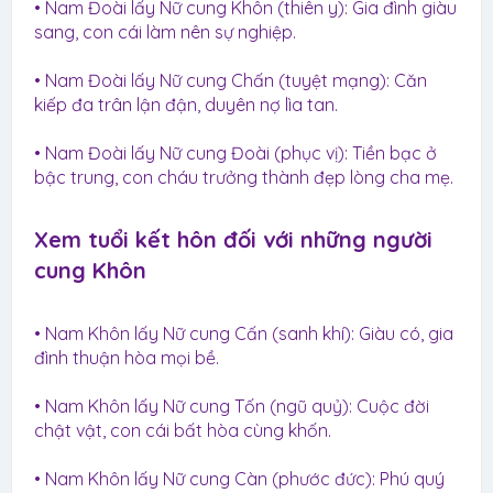
• Nam Đoài lấy Nữ cung Khôn (thiên y): Gia đình giàu
sang, con cái làm nên sự nghiệp.
• Nam Đoài lấy Nữ cung Chấn (tuyệt mạng): Căn
kiếp đa trân lận đận, duyên nợ lìa tan.
• Nam Đoài lấy Nữ cung Đoài (phục vị): Tiền bạc ở
bậc trung, con cháu trưởng thành đẹp lòng cha mẹ.
Xem tuổi kết hôn đối với những người
cung Khôn​
• Nam Khôn lấy Nữ cung Cấn (sanh khí): Giàu có, gia
đình thuận hòa mọi bề.
• Nam Khôn lấy Nữ cung Tốn (ngũ quỷ): Cuộc đời
chật vật, con cái bất hòa cùng khốn.
• Nam Khôn lấy Nữ cung Càn (phước đức): Phú quý