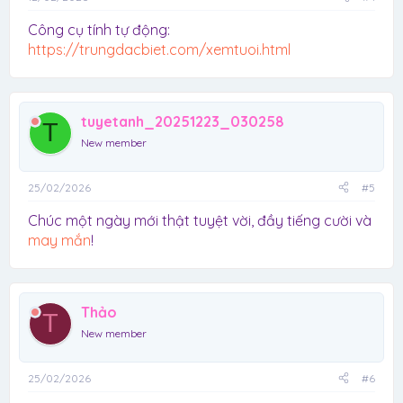
Công cụ tính tự động:
https://trungdacbiet.com/xemtuoi.html
tuyetanh_20251223_030258
T
New member
25/02/2026
#5
Chúc một ngày mới thật tuyệt vời, đầy tiếng cười và
may mắn
!
Thảo
T
New member
25/02/2026
#6