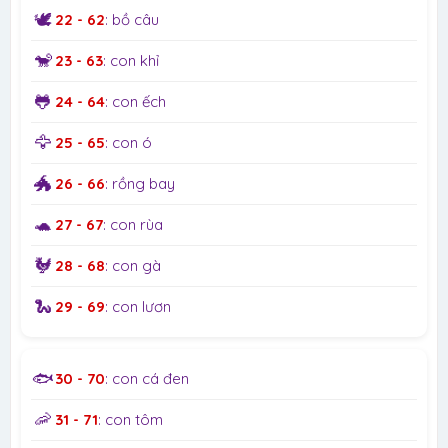
🕊️
22 - 62
: bồ câu
🐒
23 - 63
: con khỉ
🐸
24 - 64
: con ếch
🦅
25 - 65
: con ó
🐲
26 - 66
: rồng bay
🐢
27 - 67
: con rùa
🐓
28 - 68
: con gà
🐍
29 - 69
: con lươn
🐟
30 - 70
: con cá đen
🦐
31 - 71
: con tôm