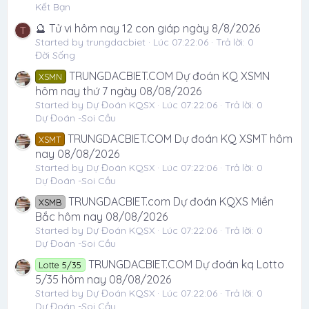
Kết Bạn
🔮 Tử vi hôm nay 12 con giáp ngày 8/8/2026
T
Started by trungdacbiet
Lúc 07:22:06
Trả lời: 0
Đời Sống
TRUNGDACBIET.COM Dự đoán KQ XSMN
XSMN
hôm nay thứ 7 ngày 08/08/2026
Started by Dự Đoán KQSX
Lúc 07:22:06
Trả lời: 0
Dự Đoán -Soi Cầu
TRUNGDACBIET.COM Dự đoán KQ XSMT hôm
XSMT
nay 08/08/2026
Started by Dự Đoán KQSX
Lúc 07:22:06
Trả lời: 0
Dự Đoán -Soi Cầu
TRUNGDACBIET.com Dự đoán KQXS Miền
XSMB
Bắc hôm nay 08/08/2026
Started by Dự Đoán KQSX
Lúc 07:22:06
Trả lời: 0
Dự Đoán -Soi Cầu
TRUNGDACBIET.COM Dự đoán kq Lotto
Lotte 5/35
5/35 hôm nay 08/08/2026
Started by Dự Đoán KQSX
Lúc 07:22:06
Trả lời: 0
Dự Đoán -Soi Cầu