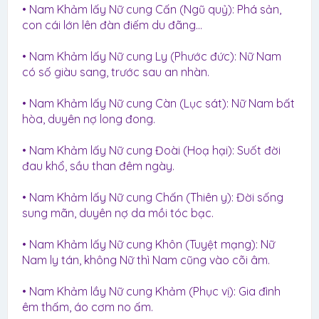
• Nam Khảm lấy Nữ cung Cấn (Ngũ quỷ): Phá sản,
con cái lớn lên đàn điếm du đãng…
• Nam Khảm lấy Nữ cung Ly (Phước đức): Nữ Nam
có số giàu sang, trước sau an nhàn.
• Nam Khảm lấy Nữ cung Càn (Lục sát): Nữ Nam bất
hòa, duyên nợ long đong.
• Nam Khảm lấy Nữ cung Đoài (Hoạ hại): Suốt đời
đau khổ, sầu than đêm ngày.
• Nam Khảm lấy Nữ cung Chấn (Thiên y): Đời sống
sung mãn, duyên nợ da mồi tóc bạc.
• Nam Khảm lấy Nữ cung Khôn (Tuyệt mạng): Nữ
Nam ly tán, không Nữ thì Nam cũng vào cõi âm.
• Nam Khảm lầy Nữ cung Khảm (Phục vị): Gia đình
êm thấm, áo cơm no ấm.