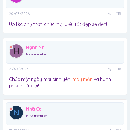
20/03/2026
#15
Up like phụ thớt, chúc mọi điều tốt đẹp sẽ đến!
Hạnh Nhi
H
New member
21/03/2026
#16
Chúc một ngày mới bình yên,
may mắn
và hạnh
phúc ngập lối!
Nhã Ca
N
New member