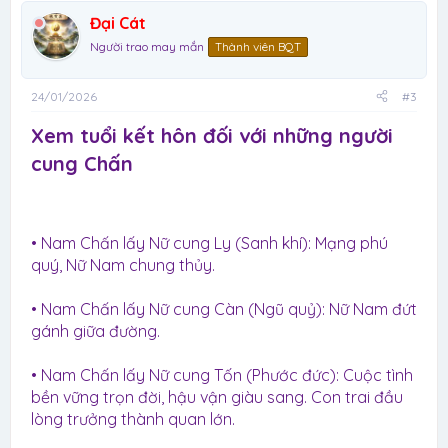
Đại Cát
Người trao may mắn
Thành viên BQT
24/01/2026
#3
Xem tuổi kết hôn đối với những người
cung Chấn​
• Nam Chấn lấy Nữ cung Ly (Sanh khí): Mạng phú
quý, Nữ Nam chung thủy.
• Nam Chấn lấy Nữ cung Càn (Ngũ quỷ): Nữ Nam đứt
gánh giữa đường.
• Nam Chấn lấy Nữ cung Tốn (Phước đức): Cuộc tình
bền vững trọn đời, hậu vận giàu sang. Con trai đầu
lòng trưởng thành quan lớn.