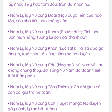
lấy nháu sẽ ý hợp tâm đầu, trọn đời nhàn hạ.
• Nam Ly lấy Nữ cung Đoài (Ngũ quỷ): Tiền của hao
tốn, cửa nhà tiêu hao không còn.
• Nam Ly lấy Nữ cung Khảm (Phước đức): Tình yêu
luôn mặn nồng, tương lại con cái thành đạt.
• Nam Ly lấy Nữ cung Khôn (Lục sát): Trai sa đọa gái
lẳng lơ, trước sau rồi cũng hững hờ nợ duyên…
• Nam Ly lấy Nữ cung Cấn (Hoạ hại): Nữ Nam về sau
không chung thủy, đời sống Nữ Nam đa đoan thiệt
thòi thân phận
• Nam Ly lấy Nữ cung Tốn (Thiên y): Cả đời giàu có,
con cái gái trai vẹ toàn.
• Nam Ly lấy Nữ cung Càn (Tuyệt mạng): Nợ duyên
gãy cánh, ly tán bất tường.