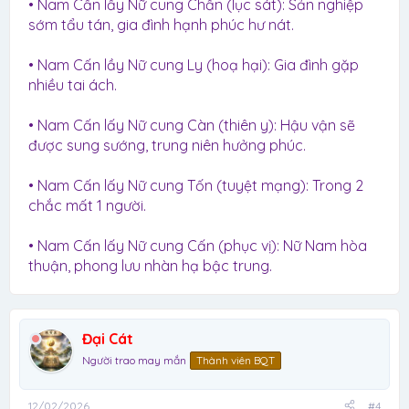
• Nam Cấn lấy Nữ cung Chấn (lục sát): Sản nghiệp
sớm tẩu tán, gia đình hạnh phúc hư nát.
• Nam Cấn lầy Nữ cung Ly (hoạ hại): Gia đình gặp
nhiều tai ách.
• Nam Cấn lấy Nữ cung Càn (thiên y): Hậu vận sẽ
được sung sướng, trung niên hưởng phúc.
• Nam Cấn lấy Nữ cung Tốn (tuyệt mạng): Trong 2
chắc mất 1 người.
• Nam Cấn lấy Nữ cung Cấn (phục vị): Nữ Nam hòa
thuận, phong lưu nhàn hạ bậc trung.
Đại Cát
Người trao may mắn
Thành viên BQT
12/02/2026
#4