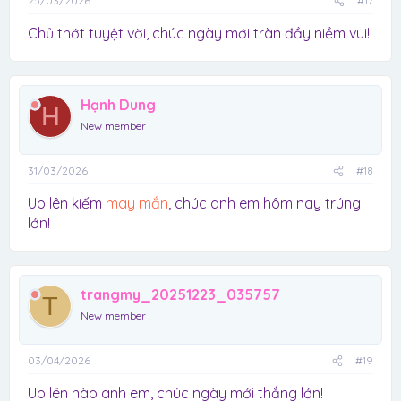
25/03/2026
#17
Chủ thớt tuyệt vời, chúc ngày mới tràn đầy niềm vui!
Hạnh Dung
H
New member
31/03/2026
#18
Up lên kiếm
may mắn
, chúc anh em hôm nay trúng
lớn!
trangmy_20251223_035757
T
New member
03/04/2026
#19
Up lên nào anh em, chúc ngày mới thắng lớn!