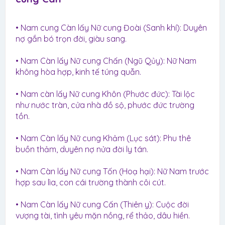
• Nam cung Càn lấy Nữ cung Đoài (Sanh khí): Duyên
nợ gắn bó trọn đời, giàu sang.
• Nam Càn lấy Nữ cung Chấn (Ngũ Qủy): Nữ Nam
không hòa hợp, kinh tế túng quẫn.
• Nam càn lấy Nữ cung Khôn (Phước đức): Tài lộc
như nước tràn, cửa nhà đồ sộ, phước đức trường
tồn.
• Nam Càn lấy Nữ cung Khảm (Lục sát): Phu thê
buồn thảm, duyên nợ nửa đời ly tán.
• Nam Càn lấy Nữ cung Tốn (Hoạ hại): Nữ Nam trước
hợp sau lìa, con cái trường thành côi cút.
• Nam Càn lấy Nữ cung Cấn (Thiên y): Cuộc đời
vượng tài, tình yêu mặn nồng, rể thảo, dâu hiền.