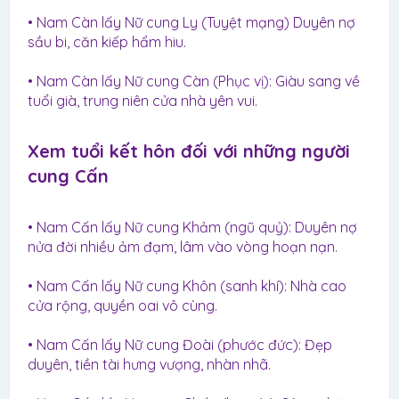
• Nam Càn lấy Nữ cung Ly (Tuyệt mạng) Duyên nợ
sầu bi, căn kiếp hẩm hiu.
• Nam Càn lấy Nữ cung Càn (Phục vị): Giàu sang về
tuổi già, trung niên cửa nhà yên vui.
Xem tuổi kết hôn đối với những người
cung Cấn​
• Nam Cấn lấy Nữ cung Khảm (ngũ quỷ): Duyên nợ
nửa đời nhiều ảm đạm, lâm vào vòng hoạn nạn.
• Nam Cấn lấy Nữ cung Khôn (sanh khí): Nhà cao
cửa rộng, quyền oai vô cùng.
• Nam Cấn lấy Nữ cung Đoài (phước đức): Đẹp
duyên, tiền tài hưng vượng, nhàn nhã.