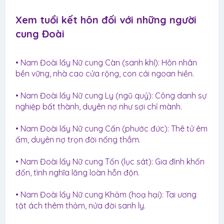
Xem tuổi kết hôn đối với những người
cung Đoài​
• Nam Đoài lấy Nữ cung Càn (sanh khí): Hôn nhân
bền vững, nhà cao cửa rộng, con cái ngoan hiền.
• Nam Đoài lấy Nữ cung Ly (ngũ quỷ): Công danh sự
nghiệp bất thành, duyên nợ như sợi chỉ mành.
• Nam Đoài lấy Nữ cung Cấn (phước đức): Thê tử êm
ấm, duyên nợ trọn đời nống thắm.
• Nam Đoài lấy Nữ cung Tốn (lục sát): Gia đình khốn
đốn, tình nghĩa lăng loàn hỗn độn.
• Nam Đoài lấy Nữ cung Khảm (hoạ hại): Tai ương
tật ách thêm thảm, nửa đời sanh ly.