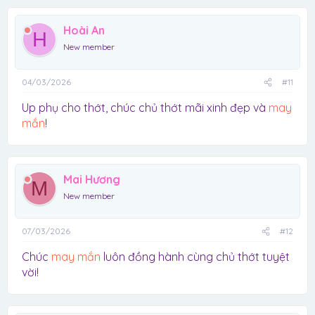
Hoài An
H
New member
04/03/2026
#11
Up phụ cho thớt, chúc chủ thớt mãi xinh đẹp và
may
mắn
!
Mai Hương
M
New member
07/03/2026
#12
Chúc
may mắn
luôn đồng hành cùng chủ thớt tuyệt
vời!