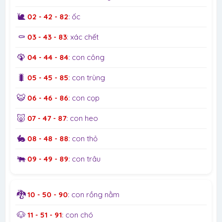
🐌
02 - 42 - 82
: ốc
⚰️
03 - 43 - 83
: xác chết
🦚
04 - 44 - 84
: con công
🐛
05 - 45 - 85
: con trùng
🐯
06 - 46 - 86
: con cọp
🐷
07 - 47 - 87
: con heo
🐇
08 - 48 - 88
: con thỏ
🐃
09 - 49 - 89
: con trâu
🐉
10 - 50 - 90
: con rồng nằm
🐶
11 - 51 - 91
: con chó