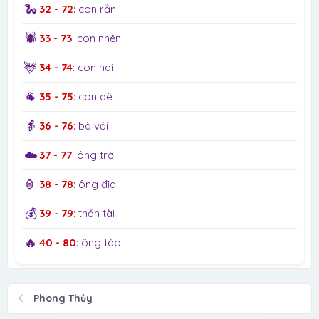
🐍
32 - 72
: con rắn
🕷️
33 - 73
: con nhện
🦌
34 - 74
: con nai
🐐
35 - 75
: con dê
👵
36 - 76
: bà vải
☁️
37 - 77
: ông trời
🏮
38 - 78
: ông địa
💰
39 - 79
: thần tài
🔥
40 - 80
: ông táo
Phong Thủy