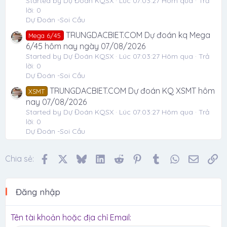
Started by Dự Đoán KQSX
Lúc 07:03:27 Hôm qua
Trả
lời: 0
Dự Đoán -Soi Cầu
TRUNGDACBIET.COM Dự đoán kq Mega
Mega 6/45
6/45 hôm nay ngày 07/08/2026
Started by Dự Đoán KQSX
Lúc 07:03:27 Hôm qua
Trả
lời: 0
Dự Đoán -Soi Cầu
TRUNGDACBIET.COM Dự đoán KQ XSMT hôm
XSMT
nay 07/08/2026
Started by Dự Đoán KQSX
Lúc 07:03:27 Hôm qua
Trả
lời: 0
Dự Đoán -Soi Cầu
Facebook
X
Bluesky
LinkedIn
Reddit
Pinterest
Tumblr
WhatsApp
Email
Li
Chia sẻ:
Đăng nhập
Tên tài khoản hoặc địa chỉ Email