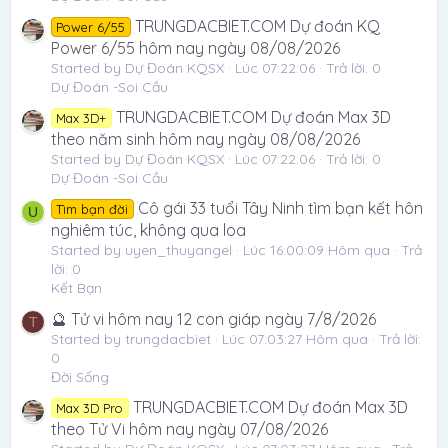
TRUNGDACBIET.COM Dự đoán KQ
Power 6/55
Power 6/55 hôm nay ngày 08/08/2026
Started by Dự Đoán KQSX
Lúc 07:22:06
Trả lời: 0
Dự Đoán -Soi Cầu
TRUNGDACBIET.COM Dự đoán Max 3D
Max 3D+
theo năm sinh hôm nay ngày 08/08/2026
Started by Dự Đoán KQSX
Lúc 07:22:06
Trả lời: 0
Dự Đoán -Soi Cầu
Cô gái 33 tuổi Tây Ninh tìm bạn kết hôn
Tìm bạn đời
U
nghiêm túc, không qua loa
Started by uyen_thuyangel
Lúc 16:00:09 Hôm qua
Trả
lời: 0
Kết Bạn
🔮 Tử vi hôm nay 12 con giáp ngày 7/8/2026
T
Started by trungdacbiet
Lúc 07:03:27 Hôm qua
Trả lời:
0
Đời Sống
TRUNGDACBIET.COM Dự đoán Max 3D
Max 3D Pro
theo Tử Vi hôm nay ngày 07/08/2026