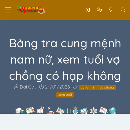
Bảng tra cung mệnh
nam nữ, xem tuổi vợ
chồng có hạp không
T
N
T
Đại Cát
24/01/2026
cung mệnh vợ chồng
h
g
ừ
xem tuổi
r
à
k
e
y
h
a
g
ó
d
ử
a
s
i