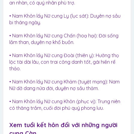
an nhàn, có quý nhân phù trợ.
• Nam Khôn lấy Nữ cung Ly (lục sát): Duyên nợ sầu
bi tháng ngày.
• Nam Khôn lấy Nữ cung Chấn (hoạ hại): Đời sống
lầm than, duyên nợ khổ buồn.
• Nam Khôn lấy Nữ cung Đoài (thiên y): Hưởng thọ
lộc tài dài lâu, con trai công danh tốt, gái hiền rể
thảo.
• Nam Khôn lấy Nữ cung Khảm (tuyệt mạng): Nam
Nữ dở dang nửa đời, duyên nợ sầu thảm.
• Nam Khôn lấy Nữ cung Khôn (phục vị): Trung niên
có thăng trầm, cuối đời phú quý phong lưu.
Xem tuổi kết hôn đối với những người
cung Càn​