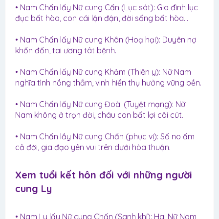
• Nam Chấn lấy Nữ cung Cấn (Lục sát): Gia đình lục
đục bất hòa, con cái lận đận, đời sống bất hòa…
• Nam Chấn lấy Nữ cung Khôn (Hoạ hại): Duyên nợ
khốn đốn, tai ương tât bệnh.
• Nam Chấn lấy Nữ cung Khảm (Thiên y): Nữ Nam
nghĩa tình nồng thắm, vinh hiển thụ hưởng vững bền.
• Nam Chấn lấy Nữ cung Đoài (Tuyệt mạng): Nữ
Nam không ở trọn đời, cháu con bất lợi côi cút.
• Nam Chấn lầy Nữ cung Chấn (phục vị): Số no ấm
cả đời, gia đạo yên vui trên dưới hòa thuận.
Xem tuổi kết hôn đối với những người
cung Ly​
• Nam Ly lấy Nữ cung Chấn (Sanh khí): Hai Nữ Nam