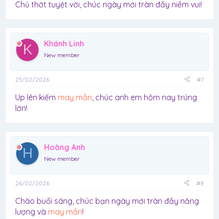
Chủ thớt tuyệt vời, chúc ngày mới tràn đầy niềm vui!
Khánh Linh
K
New member
25/02/2026
#7
Up lên kiếm
may mắn
, chúc anh em hôm nay trúng
lớn!
Hoàng Anh
H
New member
26/02/2026
#8
Chào buổi sáng, chúc bạn ngày mới tràn đầy năng
lượng và
may mắn
!