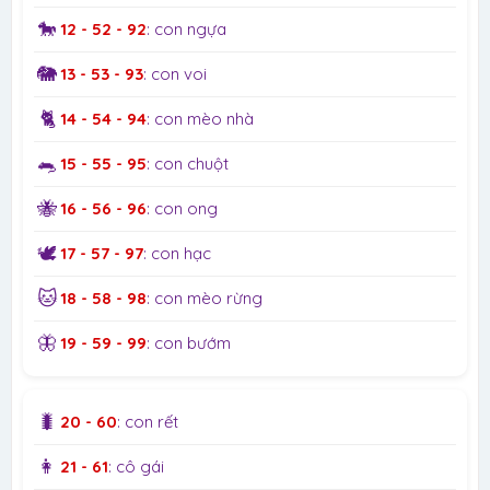
🐎
12 - 52 - 92
: con ngựa
🐘
13 - 53 - 93
: con voi
🐈
14 - 54 - 94
: con mèo nhà
🐀
15 - 55 - 95
: con chuột
🐝
16 - 56 - 96
: con ong
🕊️
17 - 57 - 97
: con hạc
🐱
18 - 58 - 98
: con mèo rừng
🦋
19 - 59 - 99
: con bướm
🐛
20 - 60
: con rết
👩
21 - 61
: cô gái