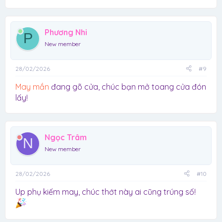
Phương Nhi
P
New member
28/02/2026
#9
May mắn
đang gõ cửa, chúc bạn mở toang cửa đón
lấy!
Ngọc Trâm
N
New member
28/02/2026
#10
Up phụ kiếm may, chúc thớt này ai cũng trúng số!