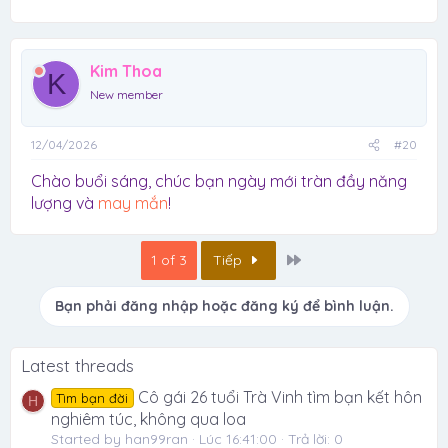
Kim Thoa
K
New member
12/04/2026
#20
Chào buổi sáng, chúc bạn ngày mới tràn đầy năng
lượng và
may mắn
!
Last
1 of 3
Tiếp
Bạn phải đăng nhập hoặc đăng ký để bình luận.
Latest threads
Cô gái 26 tuổi Trà Vinh tìm bạn kết hôn
Tìm bạn đời
H
nghiêm túc, không qua loa
Started by han99ran
Lúc 16:41:00
Trả lời: 0