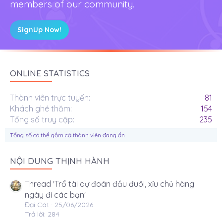
members of our community.
SignUp Now!
ONLINE STATISTICS
Thành viên trực tuyến
81
Khách ghé thăm
154
Tổng số truy cập
235
Tổng số có thể gồm cả thành viên đang ẩn.
NỘI DUNG THỊNH HÀNH
Thread 'Trổ tài dự đoán đầu đuôi, xỉu chủ hàng
ngày đi các bạn'
Đại Cát
25/06/2026
Trả lời: 284