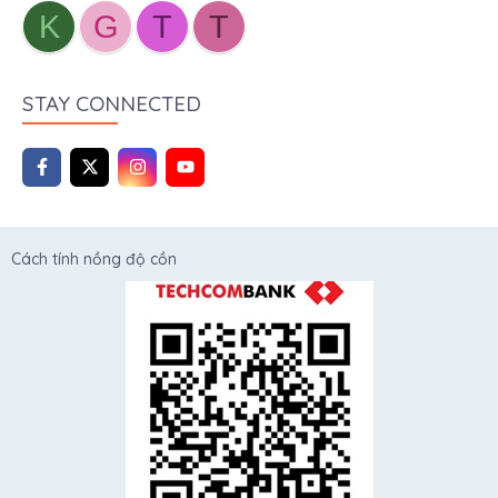
K
G
T
T
STAY CONNECTED
Cách tính nồng độ cồn