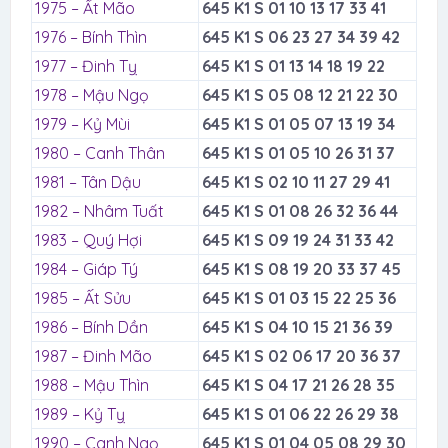
1975 – Ất Mão
645 K1 S 01 10 13 17 33 41
1976 – Bính Thìn
645 K1 S 06 23 27 34 39 42
1977 – Đinh Tỵ
645 K1 S 01 13 14 18 19 22
1978 – Mậu Ngọ
645 K1 S 05 08 12 21 22 30
1979 – Kỷ Mùi
645 K1 S 01 05 07 13 19 34
1980 – Canh Thân
645 K1 S 01 05 10 26 31 37
1981 – Tân Dậu
645 K1 S 02 10 11 27 29 41
1982 – Nhâm Tuất
645 K1 S 01 08 26 32 36 44
1983 – Quý Hợi
645 K1 S 09 19 24 31 33 42
1984 – Giáp Tý
645 K1 S 08 19 20 33 37 45
1985 – Ất Sửu
645 K1 S 01 03 15 22 25 36
1986 – Bính Dần
645 K1 S 04 10 15 21 36 39
1987 – Đinh Mão
645 K1 S 02 06 17 20 36 37
1988 – Mậu Thìn
645 K1 S 04 17 21 26 28 35
1989 – Kỷ Tỵ
645 K1 S 01 06 22 26 29 38
1990 – Canh Ngọ
645 K1 S 01 04 05 08 29 30