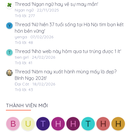
Thread 'Ngạn ngữ hay về sự may mắn'
Ngạn ngữ
22/11/2025
Trả lời: 277
Thread 'Nữ hiền 37 tuổi sống tại Hà Nội tìm bạn kết
Y
hôn bền vững'
yenga
07/02/2026
Trả lời: 48
Thread 'Nhờ web này hôm qua tui trúng được 1 ít'
T
tien.girl
24/02/2026
Trả lời: 41
Thread 'Năm nay xuất hành mùng mấy là đẹp?
Bính Ngọ 2026'
Đại Cát
18/02/2026
Trả lời: 43
THÀNH VIÊN MỚI
B
U
T
H
H
T
H
H