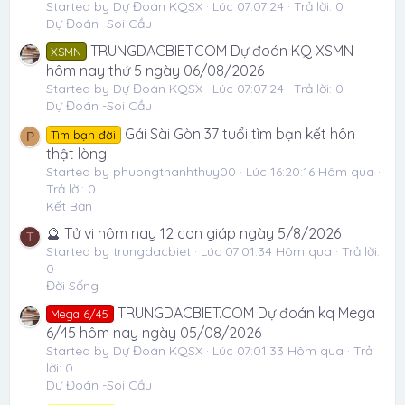
Started by Dự Đoán KQSX
Lúc 07:07:24
Trả lời: 0
Dự Đoán -Soi Cầu
TRUNGDACBIET.COM Dự đoán KQ XSMN
XSMN
hôm nay thứ 5 ngày 06/08/2026
Started by Dự Đoán KQSX
Lúc 07:07:24
Trả lời: 0
Dự Đoán -Soi Cầu
Gái Sài Gòn 37 tuổi tìm bạn kết hôn
Tìm bạn đời
P
thật lòng
Started by phuongthanhthuy00
Lúc 16:20:16 Hôm qua
Trả lời: 0
Kết Bạn
🔮 Tử vi hôm nay 12 con giáp ngày 5/8/2026
T
Started by trungdacbiet
Lúc 07:01:34 Hôm qua
Trả lời:
0
Đời Sống
TRUNGDACBIET.COM Dự đoán kq Mega
Mega 6/45
6/45 hôm nay ngày 05/08/2026
Started by Dự Đoán KQSX
Lúc 07:01:33 Hôm qua
Trả
lời: 0
Dự Đoán -Soi Cầu