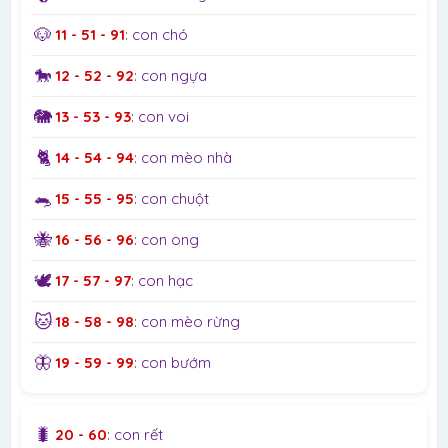
🐶
11 - 51 - 91
: con chó
🐎
12 - 52 - 92
: con ngựa
🐘
13 - 53 - 93
: con voi
🐈
14 - 54 - 94
: con mèo nhà
🐀
15 - 55 - 95
: con chuột
🐝
16 - 56 - 96
: con ong
🕊️
17 - 57 - 97
: con hạc
🐱
18 - 58 - 98
: con mèo rừng
🦋
19 - 59 - 99
: con bướm
🐛
20 - 60
: con rết