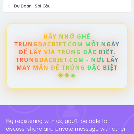
Dự Đoán -Soi Cầu
HÃY NHỚ GHÉ
TRUNGDACBIET.COM MỖI NGÀY
ĐỂ LẤY VÍA TRÚNG ĐẶC BIỆT.
TRUNGDACBIET.COM - NƠI LẤY
MAY MẮN ĐỂ TRÚNG ĐẶC BIỆT
🌟🍀🔥
By registering with us, you'll be able to
discuss, share and private message with other