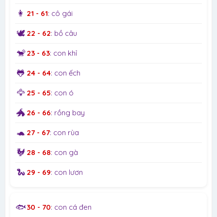
👩
21 - 61
: cô gái
🕊️
22 - 62
: bồ câu
🐒
23 - 63
: con khỉ
🐸
24 - 64
: con ếch
🦅
25 - 65
: con ó
🐲
26 - 66
: rồng bay
🐢
27 - 67
: con rùa
🐓
28 - 68
: con gà
🐍
29 - 69
: con lươn
🐟
30 - 70
: con cá đen