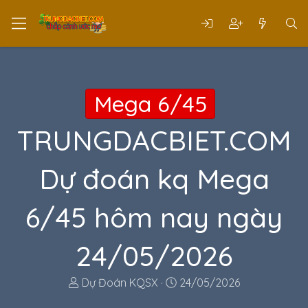
Mega 6/45
TRUNGDACBIET.COM
Dự đoán kq Mega
6/45 hôm nay ngày
24/05/2026
T
N
Dự Đoán KQSX
24/05/2026
h
g