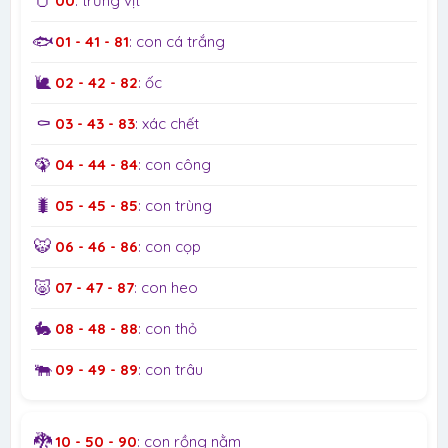
🥚
00
: trứng vịt
🐟
01 - 41 - 81
: con cá trắng
🐌
02 - 42 - 82
: ốc
⚰️
03 - 43 - 83
: xác chết
🦚
04 - 44 - 84
: con công
🐛
05 - 45 - 85
: con trùng
🐯
06 - 46 - 86
: con cọp
🐷
07 - 47 - 87
: con heo
🐇
08 - 48 - 88
: con thỏ
🐃
09 - 49 - 89
: con trâu
🐉
10 - 50 - 90
: con rồng nằm