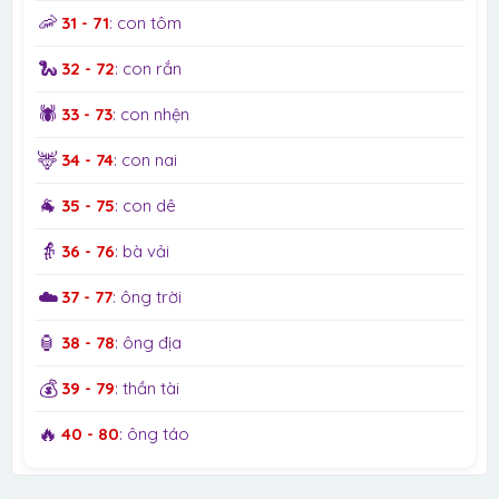
🦐
31 - 71
: con tôm
🐍
32 - 72
: con rắn
🕷️
33 - 73
: con nhện
🦌
34 - 74
: con nai
🐐
35 - 75
: con dê
👵
36 - 76
: bà vải
☁️
37 - 77
: ông trời
🏮
38 - 78
: ông địa
💰
39 - 79
: thần tài
🔥
40 - 80
: ông táo