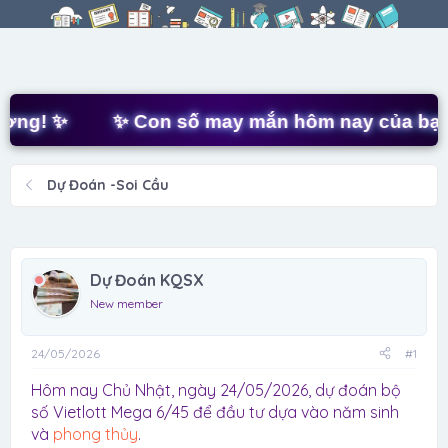
r
à
e
y
a
g
d
ử
s
i
t
g! ✨
✨ Con số may mắn hôm nay của bạn là
a
r
t
Dự Đoán -Soi Cầu
e
r
Dự Đoán KQSX
New member
24/05/2026
#1
Hôm nay Chủ Nhật, ngày 24/05/2026, dự đoán bộ
số Vietlott Mega 6/45 để đầu tư dựa vào năm sinh
và
phong thủy
.