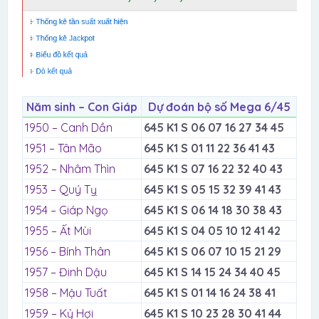
Năm sinh – Con Giáp
Dự đoán bộ số Mega 6/45
1950 – Canh Dần
645 K1 S 06 07 16 27 34 45
1951 – Tân Mão
645 K1 S 01 11 22 36 41 43
1952 – Nhâm Thìn
645 K1 S 07 16 22 32 40 43
1953 – Quý Tỵ
645 K1 S 05 15 32 39 41 43
1954 – Giáp Ngọ
645 K1 S 06 14 18 30 38 43
1955 – Ất Mùi
645 K1 S 04 05 10 12 41 42
1956 – Bính Thân
645 K1 S 06 07 10 15 21 29
1957 – Đinh Dậu
645 K1 S 14 15 24 34 40 45
1958 – Mậu Tuất
645 K1 S 01 14 16 24 38 41
1959 – Kỷ Hợi
645 K1 S 10 23 28 30 41 44