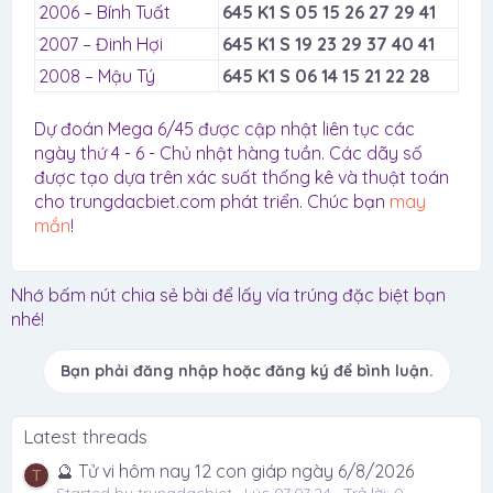
2006 – Bính Tuất
645 K1 S 05 15 26 27 29 41
2007 – Đinh Hợi
645 K1 S 19 23 29 37 40 41
2008 – Mậu Tý
645 K1 S 06 14 15 21 22 28
Dự đoán Mega 6/45 được cập nhật liên tục các
ngày thứ 4 - 6 - Chủ nhật hàng tuần. Các dãy số
được tạo dựa trên xác suất thống kê và thuật toán
cho trungdacbiet.com phát triển. Chúc bạn
may
mắn
!
Nhớ bấm nút chia sẻ bài để lấy vía trúng đặc biệt bạn
nhé!
Bạn phải đăng nhập hoặc đăng ký để bình luận.
Latest threads
🔮 Tử vi hôm nay 12 con giáp ngày 6/8/2026
T
Started by trungdacbiet
Lúc 07:07:24
Trả lời: 0