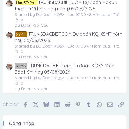
TRUNGDACBIET.COM Dự đoán Max 3D
Max 3D Pro
theo Tử Vi hôm nay ngày 05/08/2026
Started by Dự Đoán KQSX
Lúc 07:00:48 Hôm qua
Trả
lời: 0
Dự Đoán -Soi Cầu
TRUNGDACBIET.COM Dự đoán KQ XSMT hôm
XSMT
nay 05/08/2026
Started by Dự Đoán KQSX
Lúc 07:00:47 Hôm qua
Trả
lời: 0
Dự Đoán -Soi Cầu
TRUNGDACBIET.com Dự đoán KQXS Miền
XSMB
Bắc hôm nay 05/08/2026
Started by Dự Đoán KQSX
Lúc 07:00:47 Hôm qua
Trả
lời: 0
Dự Đoán -Soi Cầu
Facebook
X
Bluesky
LinkedIn
Reddit
Pinterest
Tumblr
WhatsApp
Email
Li
Chia sẻ:
Đăng nhập