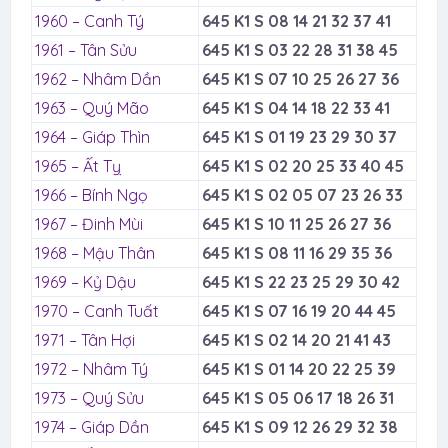
1960 – Canh Tý
645 K1 S 08 14 21 32 37 41
1961 – Tân Sửu
645 K1 S 03 22 28 31 38 45
1962 – Nhâm Dần
645 K1 S 07 10 25 26 27 36
1963 – Quý Mão
645 K1 S 04 14 18 22 33 41
1964 – Giáp Thìn
645 K1 S 01 19 23 29 30 37
1965 – Ất Tỵ
645 K1 S 02 20 25 33 40 45
1966 – Bính Ngọ
645 K1 S 02 05 07 23 26 33
1967 – Đinh Mùi
645 K1 S 10 11 25 26 27 36
1968 – Mậu Thân
645 K1 S 08 11 16 29 35 36
1969 – Kỷ Dậu
645 K1 S 22 23 25 29 30 42
1970 – Canh Tuất
645 K1 S 07 16 19 20 44 45
1971 – Tân Hợi
645 K1 S 02 14 20 21 41 43
1972 – Nhâm Tý
645 K1 S 01 14 20 22 25 39
1973 – Quý Sửu
645 K1 S 05 06 17 18 26 31
1974 – Giáp Dần
645 K1 S 09 12 26 29 32 38