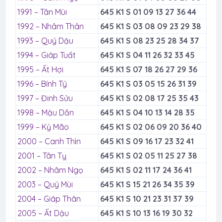
1991 – Tân Mùi
645 K1 S 01 09 13 27 36 44
1992 – Nhâm Thân
645 K1 S 03 08 09 23 29 38
1993 – Quý Dậu
645 K1 S 08 23 25 28 34 37
1994 – Giáp Tuất
645 K1 S 04 11 26 32 33 45
1995 – Ất Hợi
645 K1 S 07 18 26 27 29 36
1996 – Bính Tý
645 K1 S 03 05 15 26 31 39
1997 – Đinh Sửu
645 K1 S 02 08 17 25 35 43
1998 – Mậu Dần
645 K1 S 04 10 13 14 28 35
1999 – Kỷ Mão
645 K1 S 02 06 09 20 36 40
2000 – Canh Thìn
645 K1 S 09 16 17 23 32 41
2001 – Tân Tỵ
645 K1 S 02 05 11 25 27 38
2002 – Nhâm Ngọ
645 K1 S 02 11 17 24 36 41
2003 – Quý Mùi
645 K1 S 15 21 26 34 35 39
2004 – Giáp Thân
645 K1 S 10 21 23 31 37 39
2005 – Ất Dậu
645 K1 S 10 13 16 19 30 32