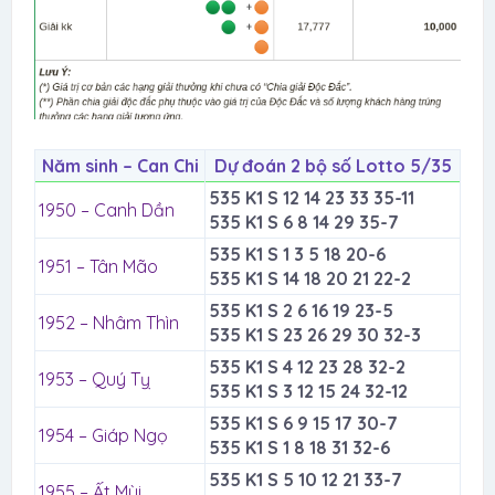
Năm sinh – Can Chi
Dự đoán 2 bộ số Lotto 5/35
535 K1 S 12 14 23 33 35-11
1950 – Canh Dần
535 K1 S 6 8 14 29 35-7
535 K1 S 1 3 5 18 20-6
1951 – Tân Mão
535 K1 S 14 18 20 21 22-2
535 K1 S 2 6 16 19 23-5
1952 – Nhâm Thìn
535 K1 S 23 26 29 30 32-3
535 K1 S 4 12 23 28 32-2
1953 – Quý Tỵ
535 K1 S 3 12 15 24 32-12
535 K1 S 6 9 15 17 30-7
1954 – Giáp Ngọ
535 K1 S 1 8 18 31 32-6
535 K1 S 5 10 12 21 33-7
1955 – Ất Mùi