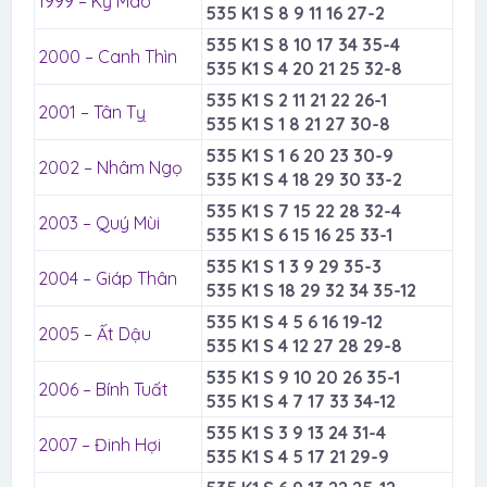
1999 – Kỷ Mão
535 K1 S 8 9 11 16 27-2
535 K1 S 8 10 17 34 35-4
2000 – Canh Thìn
535 K1 S 4 20 21 25 32-8
535 K1 S 2 11 21 22 26-1
2001 – Tân Tỵ
535 K1 S 1 8 21 27 30-8
535 K1 S 1 6 20 23 30-9
2002 – Nhâm Ngọ
535 K1 S 4 18 29 30 33-2
535 K1 S 7 15 22 28 32-4
2003 – Quý Mùi
535 K1 S 6 15 16 25 33-1
535 K1 S 1 3 9 29 35-3
2004 – Giáp Thân
535 K1 S 18 29 32 34 35-12
535 K1 S 4 5 6 16 19-12
2005 – Ất Dậu
535 K1 S 4 12 27 28 29-8
535 K1 S 9 10 20 26 35-1
2006 – Bính Tuất
535 K1 S 4 7 17 33 34-12
535 K1 S 3 9 13 24 31-4
2007 – Đinh Hợi
535 K1 S 4 5 17 21 29-9