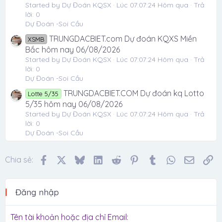
Started by Dự Đoán KQSX
Lúc 07:07:24 Hôm qua
Trả
lời: 0
Dự Đoán -Soi Cầu
TRUNGDACBIET.com Dự đoán KQXS Miền
XSMB
Bắc hôm nay 06/08/2026
Started by Dự Đoán KQSX
Lúc 07:07:24 Hôm qua
Trả
lời: 0
Dự Đoán -Soi Cầu
TRUNGDACBIET.COM Dự đoán kq Lotto
Lotte 5/35
5/35 hôm nay 06/08/2026
Started by Dự Đoán KQSX
Lúc 07:07:24 Hôm qua
Trả
lời: 0
Dự Đoán -Soi Cầu
Facebook
X
Bluesky
LinkedIn
Reddit
Pinterest
Tumblr
WhatsApp
Email
Li
Chia sẻ:
Đăng nhập
Tên tài khoản hoặc địa chỉ Email