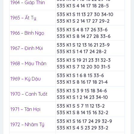
1964 – Giáp Thìn
535 K1 S 4 14 17 18 28-5
535 K1 S 11 13 27 30 34-10
1965 – Ất Tỵ
535 K1 S 2 14 17 27 29-2
535 K1 S 4 8 17 26 33-6
1966 – Bính Ngọ
535 K1 S 8 14 27 28 33-6
535 K1 S 12 13 16 21 23-9
1967 – Đinh Mùi
535 K1 S 1 4 17 24 28-2
535 K1 S 19 21 23 31 32-3
1968 – Mậu Thân
535 K1 S 7 12 20 30 31-5
535 K1 S 1 6 8 15 33-6
1969 – Kỷ Dậu
535 K1 S 8 16 17 18 21-4
535 K1 S 3 9 15 18 34-6
1970 – Canh Tuất
535 K1 S 1 2 14 23 34-10
535 K1 S 5 7 11 12 13-2
1971 – Tân Hợi
535 K1 S 8 14 15 16 32-2
535 K1 S 16 17 24 29 32-9
1972 – Nhâm Tý
535 K1 S 4 5 23 29 33-2