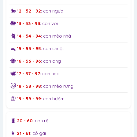
🐎
12 - 52 - 92
: con ngựa
🐘
13 - 53 - 93
: con voi
🐈
14 - 54 - 94
: con mèo nhà
🐀
15 - 55 - 95
: con chuột
🐝
16 - 56 - 96
: con ong
🕊️
17 - 57 - 97
: con hạc
🐱
18 - 58 - 98
: con mèo rừng
🦋
19 - 59 - 99
: con bướm
🐛
20 - 60
: con rết
👩
21 - 61
: cô gái