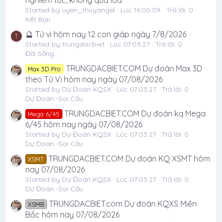
Started by uyen_thuyangel
Lúc 16:00:09
Trả lời: 0
Kết Bạn
🔮 Tử vi hôm nay 12 con giáp ngày 7/8/2026
T
Started by trungdacbiet
Lúc 07:03:27
Trả lời: 0
Đời Sống
TRUNGDACBIET.COM Dự đoán Max 3D
Max 3D Pro
theo Tử Vi hôm nay ngày 07/08/2026
Started by Dự Đoán KQSX
Lúc 07:03:27
Trả lời: 0
Dự Đoán -Soi Cầu
TRUNGDACBIET.COM Dự đoán kq Mega
Mega 6/45
6/45 hôm nay ngày 07/08/2026
Started by Dự Đoán KQSX
Lúc 07:03:27
Trả lời: 0
Dự Đoán -Soi Cầu
TRUNGDACBIET.COM Dự đoán KQ XSMT hôm
XSMT
nay 07/08/2026
Started by Dự Đoán KQSX
Lúc 07:03:27
Trả lời: 0
Dự Đoán -Soi Cầu
TRUNGDACBIET.com Dự đoán KQXS Miền
XSMB
Bắc hôm nay 07/08/2026