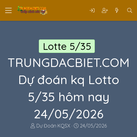
Lotte 5/35
TRUNGDACBIET.COM
Dự đoán kq Lotto
5/35 hôm nay
24/05/2026
T
N
Dự Đoán KQSX
24/05/2026
h
g