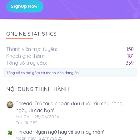
SignUp Now!
ONLINE STATISTICS
Thành viên trực tuyến
158
Khách ghé thăm
181
Tổng số truy cập
339
Tổng số có thể gồm cả thành viên đang ẩn.
NỘI DUNG THỊNH HÀNH
Thread 'Trổ tài dự đoán đầu đuôi, xỉu chủ hàng
ngày đi các bạn'
Đại Cát
25/06/2026
Trả lời: 292
Thread 'Ngạn ngữ hay về sự may mắn'
Ngạn ngữ
22/11/2025