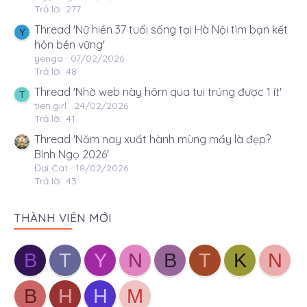
Trả lời: 277
Thread 'Nữ hiền 37 tuổi sống tại Hà Nội tìm bạn kết
Y
hôn bền vững'
yenga
07/02/2026
Trả lời: 48
Thread 'Nhờ web này hôm qua tui trúng được 1 ít'
T
tien.girl
24/02/2026
Trả lời: 41
Thread 'Năm nay xuất hành mùng mấy là đẹp?
Bính Ngọ 2026'
Đại Cát
18/02/2026
Trả lời: 43
THÀNH VIÊN MỚI
B
T
Y
N
B
T
K
N
B
H
H
M