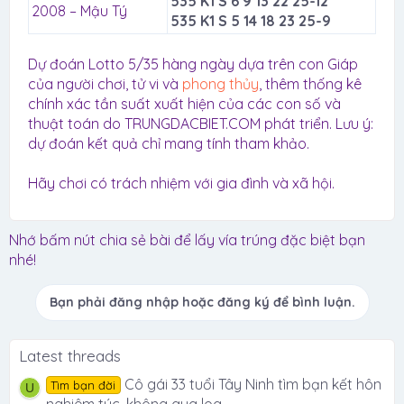
535 K1 S 6 9 13 22 25-12
2008 – Mậu Tý
535 K1 S 5 14 18 23 25-9
Dự đoán Lotto 5/35 hàng ngày dựa trên con Giáp
của người chơi, tử vi và
phong thủy
, thêm thống kê
chính xác tần suất xuất hiện của các con số và
thuật toán do TRUNGDACBIET.COM phát triển. Lưu ý:
dự đoán kết quả chỉ mang tính tham khảo.
Hãy chơi có trách nhiệm với gia đình và xã hội.
Nhớ bấm nút chia sẻ bài để lấy vía trúng đặc biệt bạn
nhé!
Bạn phải đăng nhập hoặc đăng ký để bình luận.
Latest threads
Cô gái 33 tuổi Tây Ninh tìm bạn kết hôn
Tìm bạn đời
U
nghiêm túc, không qua loa