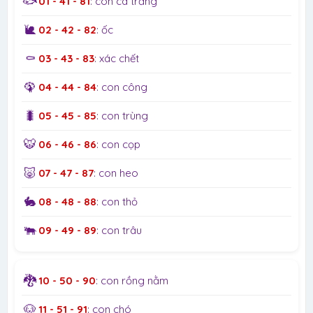
🐟
01 - 41 - 81
: con cá trắng
🐌
02 - 42 - 82
: ốc
⚰️
03 - 43 - 83
: xác chết
🦚
04 - 44 - 84
: con công
🐛
05 - 45 - 85
: con trùng
🐯
06 - 46 - 86
: con cọp
🐷
07 - 47 - 87
: con heo
🐇
08 - 48 - 88
: con thỏ
🐃
09 - 49 - 89
: con trâu
🐉
10 - 50 - 90
: con rồng nằm
🐶
11 - 51 - 91
: con chó