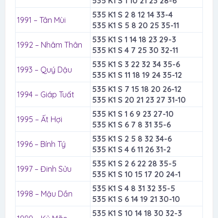
535 K1 S 1 10 21 23 28-6
535 K1 S 2 8 12 14 33-4
1991 – Tân Mùi
535 K1 S 5 8 20 25 35-11
535 K1 S 1 14 18 23 29-3
1992 – Nhâm Thân
535 K1 S 4 7 25 30 32-11
535 K1 S 3 22 32 34 35-6
1993 – Quý Dậu
535 K1 S 11 18 19 24 35-12
535 K1 S 7 15 18 20 26-12
1994 – Giáp Tuất
535 K1 S 20 21 23 27 31-10
535 K1 S 1 6 9 23 27-10
1995 – Ất Hợi
535 K1 S 6 7 8 31 35-6
535 K1 S 2 5 8 32 34-6
1996 – Bính Tý
535 K1 S 4 6 11 26 31-2
535 K1 S 2 6 22 28 35-5
1997 – Đinh Sửu
535 K1 S 10 15 17 20 24-1
535 K1 S 4 8 31 32 35-5
1998 – Mậu Dần
535 K1 S 6 14 19 21 30-10
535 K1 S 10 14 18 30 32-3