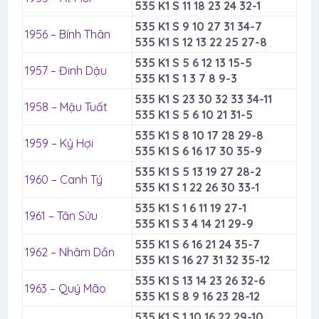
535 K1 S 11 18 23 24 32-1
535 K1 S 9 10 27 31 34-7
1956 – Bính Thân
535 K1 S 12 13 22 25 27-8
535 K1 S 5 6 12 13 15-5
1957 – Đinh Dậu
535 K1 S 1 3 7 8 9-3
535 K1 S 23 30 32 33 34-11
1958 – Mậu Tuất
535 K1 S 5 6 10 21 31-5
535 K1 S 8 10 17 28 29-8
1959 – Kỷ Hợi
535 K1 S 6 16 17 30 35-9
535 K1 S 5 13 19 27 28-2
1960 – Canh Tý
535 K1 S 1 22 26 30 33-1
535 K1 S 1 6 11 19 27-1
1961 – Tân Sửu
535 K1 S 3 4 14 21 29-9
535 K1 S 6 16 21 24 35-7
1962 – Nhâm Dần
535 K1 S 16 27 31 32 35-12
535 K1 S 13 14 23 26 32-6
1963 – Quý Mão
535 K1 S 8 9 16 23 28-12
535 K1 S 1 10 16 22 29-10