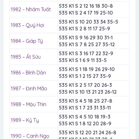
535 K1 S 2 12 16 18 30-8
1982 – Nhâm Tuất
535 K1 S 2 4 17 19 25-10
535 K1 S 10 20 33 34 35-5
1983 – Quý Hợi
535 K1 S 2 8 11 17 25-9
535 K1 S 9 16 29 30 31-1
1984 – Giáp Tý
535 K1 S 7 8 25 27 35-12
535 K1 S 3 16 17 22 32-9
1985 – Ất Sửu
535 K1 S 1 6 9 11 33-5
535 K1 S 1 18 19 26 29-10
1986 – Bính Dần
535 K1 S 1 2 15 27 35-9
535 K1 S 2 5 17 20 26-3
1987 – Đinh Mão
535 K1 S 10 13 21 23 26-12
535 K1 S 4 5 18 25 27-8
1988 – Mậu Thìn
535 K1 S 1 7 23 31 33-11
535 K1 S 4 5 10 18 19-3
1989 – Kỷ Tỵ
535 K1 S 1 8 12 20 28-9
535 K1 S 12 20 21 24 26-8
1990 – Canh Ngọ