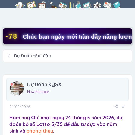
r
à
e
y
a
g
d
ử
s
i
t
78
Chúc bạn ngày mới tràn đầy năng lượng! ✨
a
r
t
Dự Đoán -Soi Cầu
e
r
Dự Đoán KQSX
New member
24/05/2026
#1
Hôm nay Chủ nhật ngày 24 tháng 5 năm 2026, dự
đoán bộ số Lotto 5/35 để đầu tư dựa vào năm
sinh và
phong thủy
.