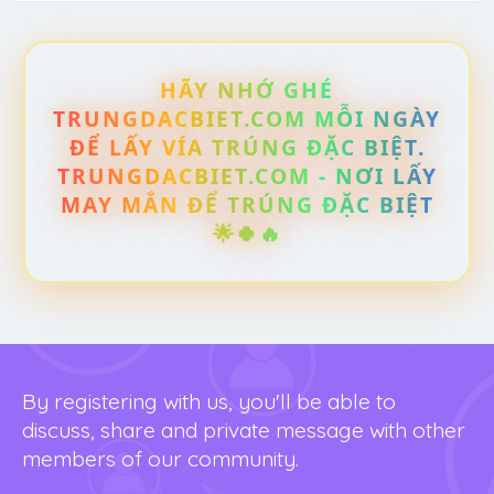
HÃY NHỚ GHÉ
TRUNGDACBIET.COM MỖI NGÀY
ĐỂ LẤY VÍA TRÚNG ĐẶC BIỆT.
TRUNGDACBIET.COM - NƠI LẤY
MAY MẮN ĐỂ TRÚNG ĐẶC BIỆT
🌟🍀🔥
By registering with us, you'll be able to
discuss, share and private message with other
members of our community.