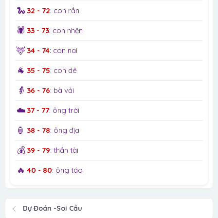
🐍
32 - 72
: con rắn
🕷️
33 - 73
: con nhện
🦌
34 - 74
: con nai
🐐
35 - 75
: con dê
👵
36 - 76
: bà vải
☁️
37 - 77
: ông trời
🏮
38 - 78
: ông địa
💰
39 - 79
: thần tài
🔥
40 - 80
: ông táo
Dự Đoán -Soi Cầu