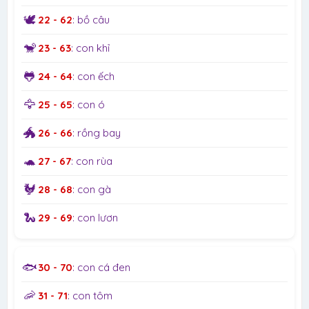
🕊️
22 - 62
: bồ câu
🐒
23 - 63
: con khỉ
🐸
24 - 64
: con ếch
🦅
25 - 65
: con ó
🐲
26 - 66
: rồng bay
🐢
27 - 67
: con rùa
🐓
28 - 68
: con gà
🐍
29 - 69
: con lươn
🐟
30 - 70
: con cá đen
🦐
31 - 71
: con tôm