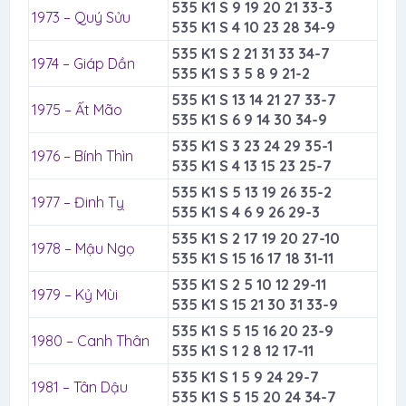
535 K1 S 9 19 20 21 33-3
1973 – Quý Sửu
535 K1 S 4 10 23 28 34-9
535 K1 S 2 21 31 33 34-7
1974 – Giáp Dần
535 K1 S 3 5 8 9 21-2
535 K1 S 13 14 21 27 33-7
1975 – Ất Mão
535 K1 S 6 9 14 30 34-9
535 K1 S 3 23 24 29 35-1
1976 – Bính Thìn
535 K1 S 4 13 15 23 25-7
535 K1 S 5 13 19 26 35-2
1977 – Đinh Tỵ
535 K1 S 4 6 9 26 29-3
535 K1 S 2 17 19 20 27-10
1978 – Mậu Ngọ
535 K1 S 15 16 17 18 31-11
535 K1 S 2 5 10 12 29-11
1979 – Kỷ Mùi
535 K1 S 15 21 30 31 33-9
535 K1 S 5 15 16 20 23-9
1980 – Canh Thân
535 K1 S 1 2 8 12 17-11
535 K1 S 1 5 9 24 29-7
1981 – Tân Dậu
535 K1 S 5 15 20 24 34-7