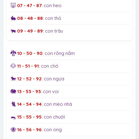
🐷
07 - 47 - 87
: con heo
🐇
08 - 48 - 88
: con thỏ
🐃
09 - 49 - 89
: con trâu
🐉
10 - 50 - 90
: con rồng nằm
🐶
11 - 51 - 91
: con chó
🐎
12 - 52 - 92
: con ngựa
🐘
13 - 53 - 93
: con voi
🐈
14 - 54 - 94
: con mèo nhà
🐀
15 - 55 - 95
: con chuột
🐝
16 - 56 - 96
: con ong