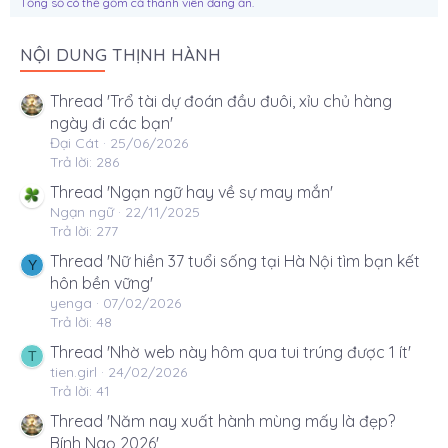
Tổng số có thể gồm cả thành viên đang ẩn.
NỘI DUNG THỊNH HÀNH
Thread 'Trổ tài dự đoán đầu đuôi, xỉu chủ hàng
ngày đi các bạn'
Đại Cát
25/06/2026
Trả lời: 286
Thread 'Ngạn ngữ hay về sự may mắn'
Ngạn ngữ
22/11/2025
Trả lời: 277
Thread 'Nữ hiền 37 tuổi sống tại Hà Nội tìm bạn kết
Y
hôn bền vững'
yenga
07/02/2026
Trả lời: 48
Thread 'Nhờ web này hôm qua tui trúng được 1 ít'
T
tien.girl
24/02/2026
Trả lời: 41
Thread 'Năm nay xuất hành mùng mấy là đẹp?
Bính Ngọ 2026'