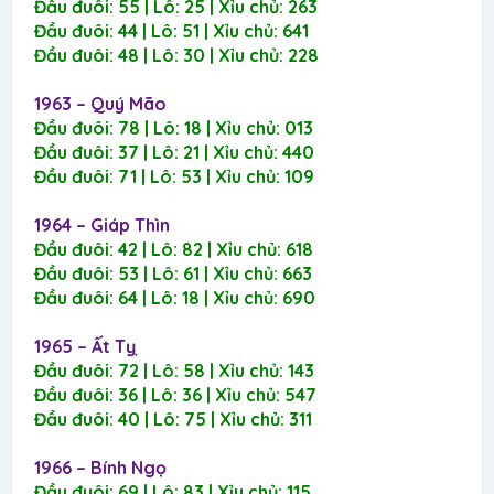
Đầu đuôi: 55 | Lô: 25 | Xỉu chủ: 263
Đầu đuôi: 44 | Lô: 51 | Xỉu chủ: 641
Đầu đuôi: 48 | Lô: 30 | Xỉu chủ: 228
1963 – Quý Mão
Đầu đuôi: 78 | Lô: 18 | Xỉu chủ: 013
Đầu đuôi: 37 | Lô: 21 | Xỉu chủ: 440
Đầu đuôi: 71 | Lô: 53 | Xỉu chủ: 109
1964 – Giáp Thìn
Đầu đuôi: 42 | Lô: 82 | Xỉu chủ: 618
Đầu đuôi: 53 | Lô: 61 | Xỉu chủ: 663
Đầu đuôi: 64 | Lô: 18 | Xỉu chủ: 690
1965 – Ất Tỵ
Đầu đuôi: 72 | Lô: 58 | Xỉu chủ: 143
Đầu đuôi: 36 | Lô: 36 | Xỉu chủ: 547
Đầu đuôi: 40 | Lô: 75 | Xỉu chủ: 311
1966 – Bính Ngọ
Đầu đuôi: 69 | Lô: 83 | Xỉu chủ: 115