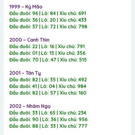
1999 – Kỷ Mão
Đầu đuôi: 96 | Lô: 84 | Xỉu chủ: 691
Đầu đuôi: 36 | Lô: 20 | Xỉu chủ: 433
Đầu đuôi: 37 | Lô: 72 | Xỉu chủ: 798
2000 – Canh Thìn
Đầu đuôi: 22 | Lô: 16 | Xỉu chủ: 791
Đầu đuôi: 01 | Lô: 15 | Xỉu chủ: 356
Đầu đuôi: 70 | Lô: 47 | Xỉu chủ: 515
2001 – Tân Tỵ
Đầu đuôi: 82 | Lô: 35 | Xỉu chủ: 492
Đầu đuôi: 41 | Lô: 04 | Xỉu chủ: 984
Đầu đuôi: 82 | Lô: 57 | Xỉu chủ: 160
2002 – Nhâm Ngọ
Đầu đuôi: 33 | Lô: 65 | Xỉu chủ: 234
Đầu đuôi: 90 | Lô: 36 | Xỉu chủ: 956
Đầu đuôi: 88 | Lô: 33 | Xỉu chủ: 777