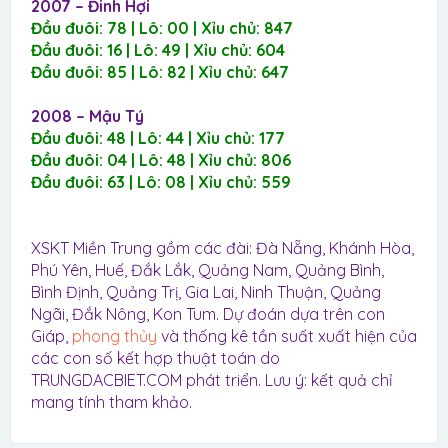
2007 – Đinh Hợi
Đầu đuôi: 78 | Lô: 00 | Xỉu chủ: 847
Đầu đuôi: 16 | Lô: 49 | Xỉu chủ: 604
Đầu đuôi: 85 | Lô: 82 | Xỉu chủ: 647
2008 – Mậu Tý
Đầu đuôi: 48 | Lô: 44 | Xỉu chủ: 177
Đầu đuôi: 04 | Lô: 48 | Xỉu chủ: 806
Đầu đuôi: 63 | Lô: 08 | Xỉu chủ: 559
XSKT Miền Trung gồm các đài: Đà Nẵng, Khánh Hòa,
Phú Yên, Huế, Đắk Lắk, Quảng Nam, Quảng Bình,
Bình Định, Quảng Trị, Gia Lai, Ninh Thuận, Quảng
Ngãi, Đắk Nông, Kon Tum. Dự đoán dựa trên con
Giáp,
phong thủy
và thống kê tần suất xuất hiện của
các con số kết hợp thuật toán do
TRUNGDACBIET.COM phát triển. Lưu ý: kết quả chỉ
mang tính tham khảo.