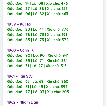
Đầu đuôi: 14 | Lô: 08 | Xỉu chủ: 476
Đầu đuôi: 37 | Lô: 88 | Xỉu chủ: 153
Đầu đuôi: 06 | Lô: 82 | Xỉu chủ: 463
1959 – Kỷ Hợi
Đầu đuôi: 20 | Lô: 44 | Xỉu chủ: 776
Đầu đuôi: 78 | Lô: 73 | Xỉu chủ: 191
Đầu đuôi: 85 | Lô: 73 | Xỉu chủ: 372
1960 – Canh Tý
Đầu đuôi: 90 | Lô: 90 | Xỉu chủ: 941
Đầu đuôi: 85 | Lô: 71 | Xỉu chủ: 364
Đầu đuôi: 31 | Lô: 27 | Xỉu chủ: 513
1961 – Tân Sửu
Đầu đuôi: 62 | Lô: 68 | Xỉu chủ: 860
Đầu đuôi: 51 | Lô: 45 | Xỉu chủ: 397
Đầu đuôi: 77 | Lô: 03 | Xỉu chủ: 205
1962 – Nhâm Dần