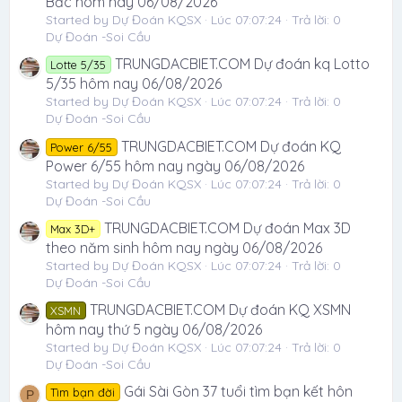
Bắc hôm nay 06/08/2026
Started by Dự Đoán KQSX
Lúc 07:07:24
Trả lời: 0
Dự Đoán -Soi Cầu
TRUNGDACBIET.COM Dự đoán kq Lotto
Lotte 5/35
5/35 hôm nay 06/08/2026
Started by Dự Đoán KQSX
Lúc 07:07:24
Trả lời: 0
Dự Đoán -Soi Cầu
TRUNGDACBIET.COM Dự đoán KQ
Power 6/55
Power 6/55 hôm nay ngày 06/08/2026
Started by Dự Đoán KQSX
Lúc 07:07:24
Trả lời: 0
Dự Đoán -Soi Cầu
TRUNGDACBIET.COM Dự đoán Max 3D
Max 3D+
theo năm sinh hôm nay ngày 06/08/2026
Started by Dự Đoán KQSX
Lúc 07:07:24
Trả lời: 0
Dự Đoán -Soi Cầu
TRUNGDACBIET.COM Dự đoán KQ XSMN
XSMN
hôm nay thứ 5 ngày 06/08/2026
Started by Dự Đoán KQSX
Lúc 07:07:24
Trả lời: 0
Dự Đoán -Soi Cầu
Gái Sài Gòn 37 tuổi tìm bạn kết hôn
Tìm bạn đời
P