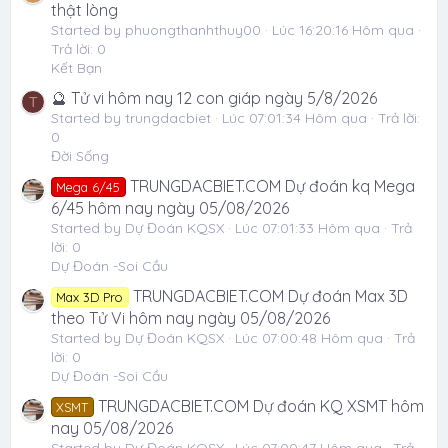
thật lòng
Started by phuongthanhthuy00
Lúc 16:20:16 Hôm qua
Trả lời: 0
Kết Bạn
🔮 Tử vi hôm nay 12 con giáp ngày 5/8/2026
T
Started by trungdacbiet
Lúc 07:01:34 Hôm qua
Trả lời:
0
Đời Sống
TRUNGDACBIET.COM Dự đoán kq Mega
Mega 6/45
6/45 hôm nay ngày 05/08/2026
Started by Dự Đoán KQSX
Lúc 07:01:33 Hôm qua
Trả
lời: 0
Dự Đoán -Soi Cầu
TRUNGDACBIET.COM Dự đoán Max 3D
Max 3D Pro
theo Tử Vi hôm nay ngày 05/08/2026
Started by Dự Đoán KQSX
Lúc 07:00:48 Hôm qua
Trả
lời: 0
Dự Đoán -Soi Cầu
TRUNGDACBIET.COM Dự đoán KQ XSMT hôm
XSMT
nay 05/08/2026