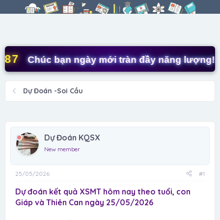
r
à
e
y
a
g
d
ử
s
i
t
Chúc bạn ngày mới tràn đầy năng lượng! ✨
a
r
t
Dự Đoán -Soi Cầu
e
r
Dự Đoán KQSX
New member
25/05/2026
#1
Dự đoán kết quả XSMT hôm nay theo tuổi, con
Giáp và Thiên Can ngày 25/05/2026