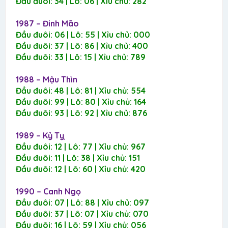
Đầu đuôi: 34 | Lô: 06 | Xỉu chủ: 282
1987 – Đinh Mão
Đầu đuôi: 06 | Lô: 55 | Xỉu chủ: 000
Đầu đuôi: 37 | Lô: 86 | Xỉu chủ: 400
Đầu đuôi: 33 | Lô: 15 | Xỉu chủ: 789
1988 – Mậu Thìn
Đầu đuôi: 48 | Lô: 81 | Xỉu chủ: 554
Đầu đuôi: 99 | Lô: 80 | Xỉu chủ: 164
Đầu đuôi: 93 | Lô: 92 | Xỉu chủ: 876
1989 – Kỷ Tỵ
Đầu đuôi: 12 | Lô: 77 | Xỉu chủ: 967
Đầu đuôi: 11 | Lô: 38 | Xỉu chủ: 151
Đầu đuôi: 12 | Lô: 60 | Xỉu chủ: 420
1990 – Canh Ngọ
Đầu đuôi: 07 | Lô: 88 | Xỉu chủ: 097
Đầu đuôi: 37 | Lô: 07 | Xỉu chủ: 070
Đầu đuôi: 16 | Lô: 59 | Xỉu chủ: 056