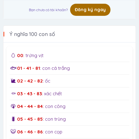
Đăng ký ngay
Bạn chưa có tài khoản?
Ý nghĩa 100 con số
🥚
00
: trứng vịt
🐟
01 - 41 - 81
: con cá trắng
🐌
02 - 42 - 82
: ốc
⚰️
03 - 43 - 83
: xác chết
🦚
04 - 44 - 84
: con công
🐛
05 - 45 - 85
: con trùng
🐯
06 - 46 - 86
: con cọp