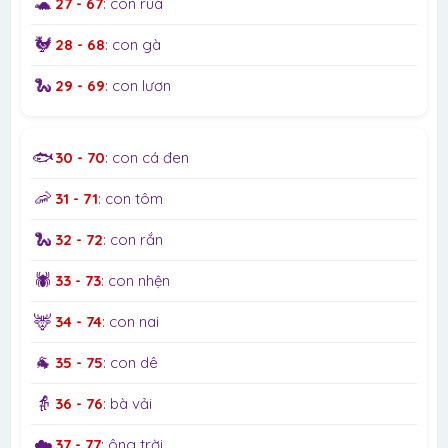
🐢
27 - 67
: con rùa
🐓
28 - 68
: con gà
🐍
29 - 69
: con lươn
🐟
30 - 70
: con cá đen
🦐
31 - 71
: con tôm
🐍
32 - 72
: con rắn
🕷️
33 - 73
: con nhện
🦌
34 - 74
: con nai
🐐
35 - 75
: con dê
👵
36 - 76
: bà vải
☁️
37 - 77
: ông trời