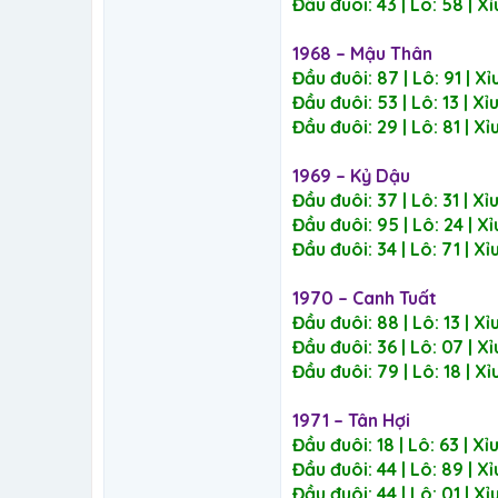
Đầu đuôi: 43 | Lô: 58 | X
1968 – Mậu Thân
Đầu đuôi: 87 | Lô: 91 | Xỉ
Đầu đuôi: 53 | Lô: 13 | Xỉ
Đầu đuôi: 29 | Lô: 81 | Xỉ
1969 – Kỷ Dậu
Đầu đuôi: 37 | Lô: 31 | Xỉ
Đầu đuôi: 95 | Lô: 24 | X
Đầu đuôi: 34 | Lô: 71 | Xỉ
1970 – Canh Tuất
Đầu đuôi: 88 | Lô: 13 | Xỉ
Đầu đuôi: 36 | Lô: 07 | Xỉ
Đầu đuôi: 79 | Lô: 18 | Xỉ
1971 – Tân Hợi
Đầu đuôi: 18 | Lô: 63 | Xỉ
Đầu đuôi: 44 | Lô: 89 | Xỉ
Đầu đuôi: 44 | Lô: 01 | Xỉ