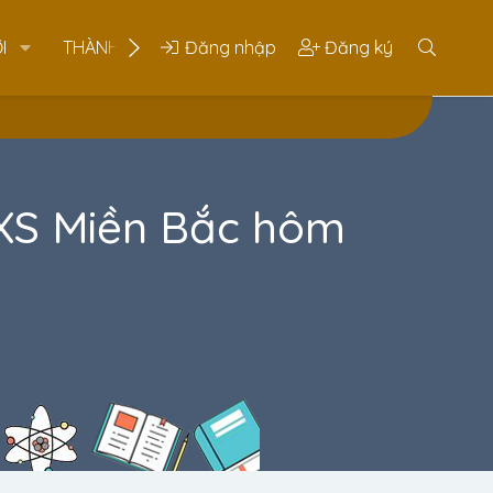
I
THÀNH VIÊN
Đăng nhập
Đăng ký
S Miền Bắc hôm