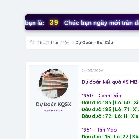
39
ủa bạn là:
Chúc bạn ngày mới tràn đầy nă
Người May Mắn
Dự Đoán -Soi Cầu
24/05/2026
Dự đoán kết quả XS MB 
1950 – Canh Dần
Đầu đuôi: 85 | Lô: 60 | X
Dự Đoán KQSX
Đầu đuôi: 85 | Lô: 71 | Xỉ
New member
Đầu đuôi: 72 | Lô: 11 | Xỉ
1951 – Tân Mão
Đầu đuôi: 15 | Lô: 27 | Xỉ