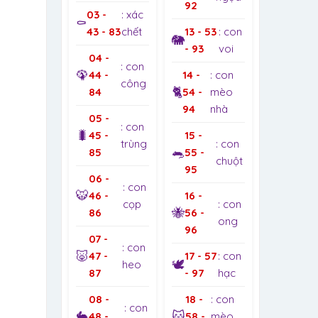
92
03 -
: xác
⚰️
43 - 83
chết
13 - 53
: con
🐘
- 93
voi
04 -
: con
🦚
44 -
14 -
: con
công
🐈
84
54 -
mèo
94
nhà
05 -
: con
🐛
45 -
15 -
trùng
: con
🐀
85
55 -
chuột
95
06 -
: con
🐯
46 -
16 -
cọp
: con
🐝
86
56 -
ong
96
07 -
: con
🐷
47 -
17 - 57
: con
🕊️
heo
87
- 97
hạc
08 -
18 -
: con
: con
🐇
🐱
48 -
58 -
mèo