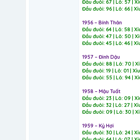
Đầu đuôi: 67 | Lô: 57 | X
Đầu đuôi: 96 | Lô: 66 | X
1956 – Bính Thân
Đầu đuôi: 64 | Lô: 58 | X
Đầu đuôi: 47 | Lô: 50 | X
Đầu đuôi: 45 | Lô: 46 | Xỉ
1957 – Đinh Dậu
Đầu đuôi: 88 | Lô: 70 | X
Đầu đuôi: 19 | Lô: 01 | Xỉ
Đầu đuôi: 55 | Lô: 94 | Xỉ
1958 – Mậu Tuất
Đầu đuôi: 23 | Lô: 09 | Xỉ
Đầu đuôi: 32 | Lô: 27 | X
Đầu đuôi: 09 | Lô: 30 | X
1959 – Kỷ Hợi
Đầu đuôi: 30 | Lô: 24 | X
Đầu đuôi: 64 | Lô: 07 | X