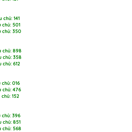
u chủ: 141
u chủ: 501
ỉu chủ: 350
ỉu chủ: 898
ỉu chủ: 358
u chủ: 612
u chủ: 016
u chủ: 476
u chủ: 152
u chủ: 396
u chủ: 851
ỉu chủ: 568