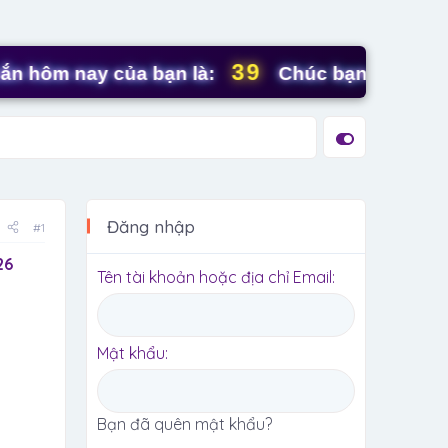
39
m nay của bạn là:
Chúc bạn ngày mới tràn
Đăng nhập
#1
26
Tên tài khoản hoặc địa chỉ Email
Mật khẩu
Bạn đã quên mật khẩu?