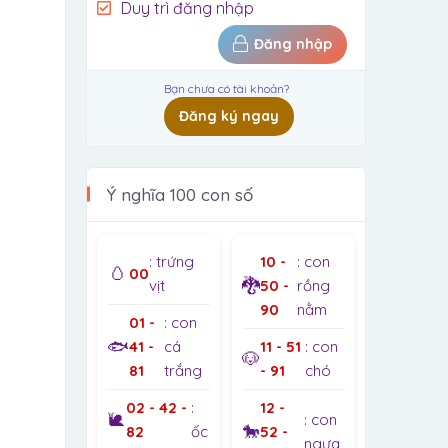
Duy trì đăng nhập
Đăng nhập
Bạn chưa có tài khoản?
Đăng ký ngay
Ý nghĩa 100 con số
: trứng
10 -
: con
🥚
00
🐉
vịt
50 -
rồng
90
nằm
01 -
: con
🐟
41 -
cá
11 - 51
: con
🐶
81
trắng
- 91
chó
02 - 42 -
:
12 -
🐌
: con
🐎
82
ốc
52 -
ngựa