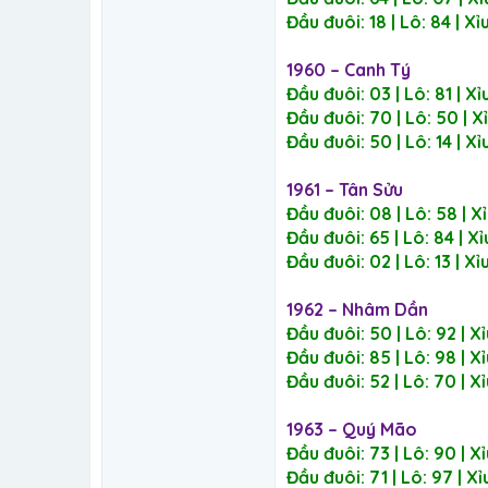
Đầu đuôi: 18 | Lô: 84 | Xỉ
1960 – Canh Tý
Đầu đuôi: 03 | Lô: 81 | Xỉ
Đầu đuôi: 70 | Lô: 50 | X
Đầu đuôi: 50 | Lô: 14 | Xỉ
1961 – Tân Sửu
Đầu đuôi: 08 | Lô: 58 | X
Đầu đuôi: 65 | Lô: 84 | X
Đầu đuôi: 02 | Lô: 13 | Xỉ
1962 – Nhâm Dần
Đầu đuôi: 50 | Lô: 92 | X
Đầu đuôi: 85 | Lô: 98 | X
Đầu đuôi: 52 | Lô: 70 | X
1963 – Quý Mão
Đầu đuôi: 73 | Lô: 90 | X
Đầu đuôi: 71 | Lô: 97 | X