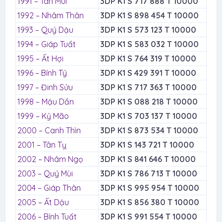
1991 – Tân Mùi
3DP K1 S 717 888 T 10000
1992 – Nhâm Thân
3DP K1 S 898 454 T 10000
1993 – Quý Dậu
3DP K1 S 573 123 T 10000
1994 – Giáp Tuất
3DP K1 S 583 032 T 10000
1995 – Ất Hợi
3DP K1 S 764 319 T 10000
1996 – Bính Tý
3DP K1 S 429 391 T 10000
1997 – Đinh Sửu
3DP K1 S 717 363 T 10000
1998 – Mậu Dần
3DP K1 S 088 218 T 10000
1999 – Kỷ Mão
3DP K1 S 703 137 T 10000
2000 – Canh Thìn
3DP K1 S 873 534 T 10000
2001 – Tân Tỵ
3DP K1 S 143 721 T 10000
2002 – Nhâm Ngọ
3DP K1 S 841 646 T 10000
2003 – Quý Mùi
3DP K1 S 786 713 T 10000
2004 – Giáp Thân
3DP K1 S 995 954 T 10000
2005 – Ất Dậu
3DP K1 S 856 380 T 10000
2006 – Bính Tuất
3DP K1 S 991 554 T 10000