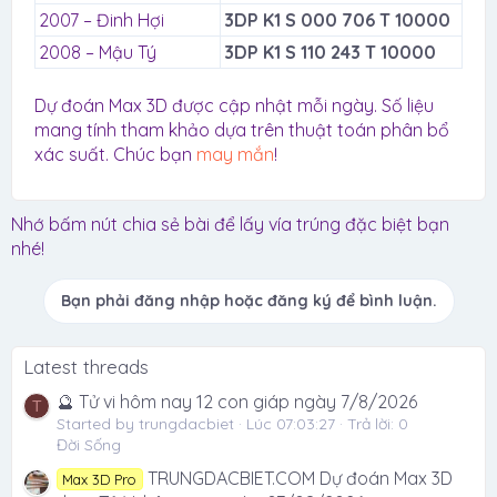
2007 – Đinh Hợi
3DP K1 S 000 706 T 10000
2008 – Mậu Tý
3DP K1 S 110 243 T 10000
Dự đoán Max 3D được cập nhật mỗi ngày. Số liệu
mang tính tham khảo dựa trên thuật toán phân bổ
xác suất. Chúc bạn
may mắn
!
Nhớ bấm nút chia sẻ bài để lấy vía trúng đặc biệt bạn
nhé!
Bạn phải đăng nhập hoặc đăng ký để bình luận.
Latest threads
🔮 Tử vi hôm nay 12 con giáp ngày 7/8/2026
T
Started by trungdacbiet
Lúc 07:03:27
Trả lời: 0
Đời Sống
TRUNGDACBIET.COM Dự đoán Max 3D
Max 3D Pro