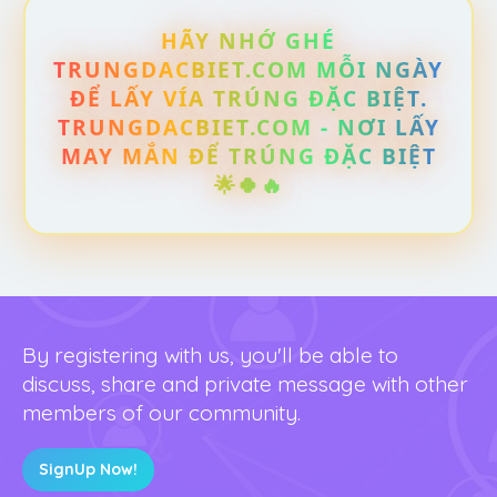
HÃY NHỚ GHÉ
TRUNGDACBIET.COM MỖI NGÀY
ĐỂ LẤY VÍA TRÚNG ĐẶC BIỆT.
TRUNGDACBIET.COM - NƠI LẤY
MAY MẮN ĐỂ TRÚNG ĐẶC BIỆT
🌟🍀🔥
By registering with us, you'll be able to
discuss, share and private message with other
members of our community.
SignUp Now!