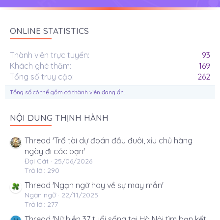
ONLINE STATISTICS
Thành viên trực tuyến
93
Khách ghé thăm
169
Tổng số truy cập
262
Tổng số có thể gồm cả thành viên đang ẩn.
NỘI DUNG THỊNH HÀNH
Thread 'Trổ tài dự đoán đầu đuôi, xỉu chủ hàng
ngày đi các bạn'
Đại Cát
25/06/2026
Trả lời: 290
Thread 'Ngạn ngữ hay về sự may mắn'
Ngạn ngữ
22/11/2025
Trả lời: 277
Thread 'Nữ hiền 37 tuổi sống tại Hà Nội tìm bạn kết