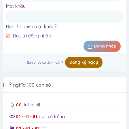
Mật khẩu
Bạn đã quên mật khẩu?
Duy trì đăng nhập
Đăng nhập
Đăng ký ngay
Bạn chưa có tài khoản?
Ý nghĩa 100 con số
🥚
00
: trứng vịt
🐟
01 - 41 - 81
: con cá trắng
🐌
02 - 42 - 82
: ốc