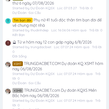
thứ 6 ngày 07/08/2026
Started by Dự Đoán KQSX
Lúc 07:03:27
Trả lời: 0
Dự Đoán -Soi Cầu
Phụ nữ 41 tuổi độc thân tìm bạn đời để
Tìm bạn đời
T
về chung một nhà
Started by thudinhdep
Lúc 16:06:06 Hôm qua
Trả lời: 0
Kết Bạn
🔮 Tử vi hôm nay 12 con giáp ngày 6/8/2026
T
Started by trungdacbiet
Lúc 07:07:24 Hôm qua
Trả lời:
0
Đời Sống
TRUNGDACBIET.COM Dự đoán KQ XSMT hôm
XSMT
nay 06/08/2026
Started by Dự Đoán KQSX
Lúc 07:07:24 Hôm qua
Trả
lời: 0
Dự Đoán -Soi Cầu
TRUNGDACBIET.com Dự đoán KQXS Miền
XSMB
Bắc hôm nay 06/08/2026
Started by Dự Đoán KQSX
Lúc 07:07:24 Hôm qua
Trả
lời: 0