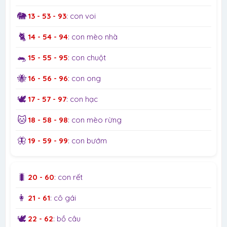
🐘
13 - 53 - 93
: con voi
🐈
14 - 54 - 94
: con mèo nhà
🐀
15 - 55 - 95
: con chuột
🐝
16 - 56 - 96
: con ong
🕊️
17 - 57 - 97
: con hạc
🐱
18 - 58 - 98
: con mèo rừng
🦋
19 - 59 - 99
: con bướm
🐛
20 - 60
: con rết
👩
21 - 61
: cô gái
🕊️
22 - 62
: bồ câu