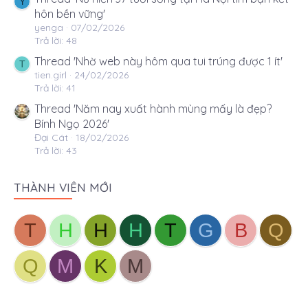
Y
hôn bền vững'
yenga
07/02/2026
Trả lời: 48
Thread 'Nhờ web này hôm qua tui trúng được 1 ít'
T
tien.girl
24/02/2026
Trả lời: 41
Thread 'Năm nay xuất hành mùng mấy là đẹp?
Bính Ngọ 2026'
Đại Cát
18/02/2026
Trả lời: 43
THÀNH VIÊN MỚI
T
H
H
H
T
G
B
Q
Q
M
K
M