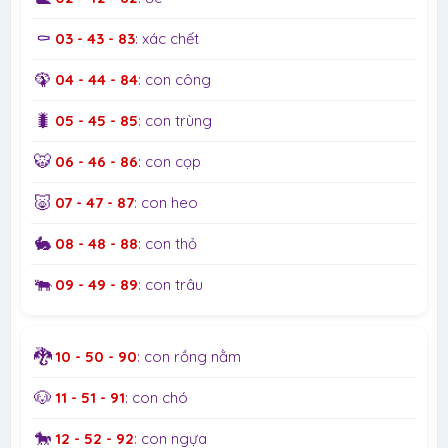
⚰️
03 - 43 - 83
: xác chết
🦚
04 - 44 - 84
: con công
🐛
05 - 45 - 85
: con trùng
🐯
06 - 46 - 86
: con cọp
🐷
07 - 47 - 87
: con heo
🐇
08 - 48 - 88
: con thỏ
🐃
09 - 49 - 89
: con trâu
🐉
10 - 50 - 90
: con rồng nằm
🐶
11 - 51 - 91
: con chó
🐎
12 - 52 - 92
: con ngựa