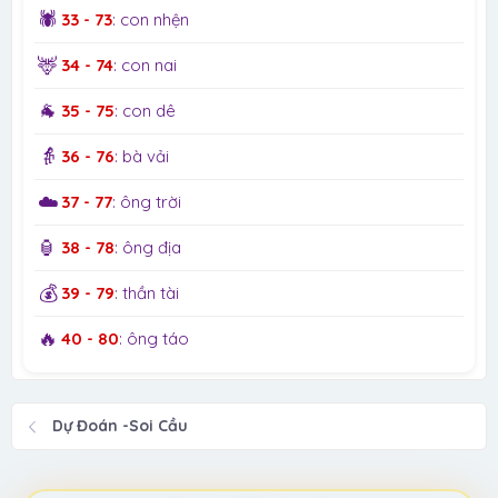
🕷️
33 - 73
: con nhện
🦌
34 - 74
: con nai
🐐
35 - 75
: con dê
👵
36 - 76
: bà vải
☁️
37 - 77
: ông trời
🏮
38 - 78
: ông địa
💰
39 - 79
: thần tài
🔥
40 - 80
: ông táo
Dự Đoán -Soi Cầu