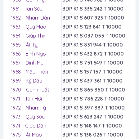
1961 – Tân Sửu
3DP K1 S 335 242 T 10000
1962 – Nhâm Dần
3DP K1 S 607 923 T 10000
1963 – Quý Mão
3DP K1 S 123 841 T 10000
1964 – Giáp Thìn
3DP K1 S 037 055 T 10000
1965 – Ất Tỵ
3DP K1 S 831 944 T 10000
1966 – Bính Ngọ
3DP K1 S 432 872 T 10000
1967 – Đinh Mùi
3DP K1 S 751 649 T 10000
1968 – Mậu Thân
3DP K1 S 157 157 T 10000
1969 – Kỷ Dậu
3DP K1 S 437 361 T 10000
1970 – Canh Tuất
3DP K1 S 865 850 T 10000
1971 – Tân Hợi
3DP K1 S 786 228 T 10000
1972 – Nhâm Tý
3DP K1 S 397 887 T 10000
1973 – Quý Sửu
3DP K1 S 623 247 T 10000
1974 – Giáp Dần
3DP K1 S 148 147 T 10000
1975 – Ất Mão
3DP K1 S 138 026 T 10000