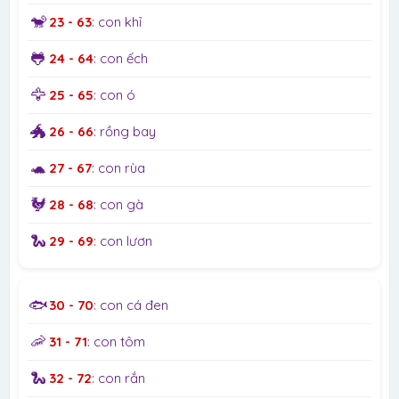
🐒
23 - 63
: con khỉ
🐸
24 - 64
: con ếch
🦅
25 - 65
: con ó
🐲
26 - 66
: rồng bay
🐢
27 - 67
: con rùa
🐓
28 - 68
: con gà
🐍
29 - 69
: con lươn
🐟
30 - 70
: con cá đen
🦐
31 - 71
: con tôm
🐍
32 - 72
: con rắn