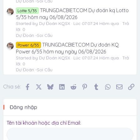
Dự Đoán -Soi Cầu
TRUNGDACBIET.COM Dự đoán kq Lotto
Lotte 5/35
5/35 hôm nay 06/08/2026
Started by Dự Đoán KQSX
Lúc 07:07:24 Hôm qua
Trả
lời: 0
Dự Đoán -Soi Cầu
TRUNGDACBIET.COM Dự đoán KQ
Power 6/55
Power 6/55 hôm nay ngày 06/08/2026
Started by Dự Đoán KQSX
Lúc 07:07:24 Hôm qua
Trả
lời: 0
Dự Đoán -Soi Cầu
Facebook
X
Bluesky
LinkedIn
Reddit
Pinterest
Tumblr
WhatsApp
Email
Li
Chia sẻ:
Đăng nhập
Tên tài khoản hoặc địa chỉ Email