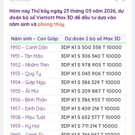
Hôm nay Thứ bảy ngày 23 tháng 05 năm 2026, dự
đoán bộ số Vietlott Max 3D để đầu tư dựa vào
năm sinh và
phong thủy
.
Năm sinh – Con Giáp
Dự đoán 2 bộ số Max 3D
1950 – Canh Dần
3DP K1 S 500 358 T 10000
1951 – Tân Mão
3DP K1 S 306 340 T 10000
1952 – Nhâm Thìn
3DP K1 S 978 905 T 10000
1953 – Quý Tỵ
3DP K1 S 043 906 T 10000
1954 – Giáp Ngọ
3DP K1 S 386 329 T 10000
1955 – Ất Mùi
3DP K1 S 209 887 T 10000
1956 – Bính Thân
3DP K1 S 386 955 T 10000
1957 – Đinh Dậu
3DP K1 S 409 216 T 10000
1958 – Mậu Tuất
3DP K1 S 652 377 T 10000
1959 – Kỷ Hợi
3DP K1 S 711 214 T 10000
1960 – Canh Tý
3DP K1 S 746 962 T 10000