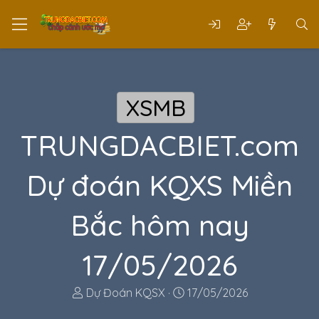
XSMB
TRUNGDACBIET.com
Dự đoán KQXS Miền
Bắc hôm nay
17/05/2026
T
N
Dự Đoán KQSX
17/05/2026
h
g