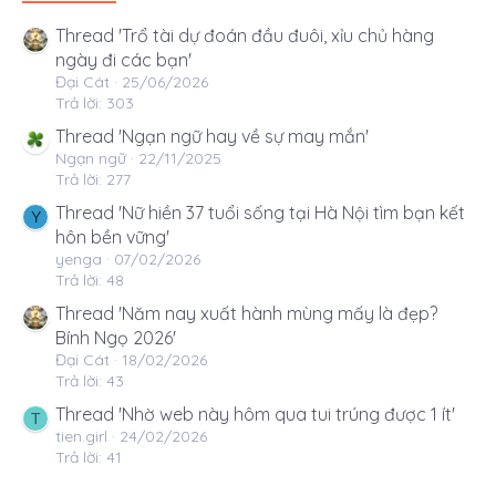
Thread 'Trổ tài dự đoán đầu đuôi, xỉu chủ hàng
ngày đi các bạn'
Đại Cát
25/06/2026
Trả lời: 303
Thread 'Ngạn ngữ hay về sự may mắn'
Ngạn ngữ
22/11/2025
Trả lời: 277
Thread 'Nữ hiền 37 tuổi sống tại Hà Nội tìm bạn kết
Y
hôn bền vững'
yenga
07/02/2026
Trả lời: 48
Thread 'Năm nay xuất hành mùng mấy là đẹp?
Bính Ngọ 2026'
Đại Cát
18/02/2026
Trả lời: 43
Thread 'Nhờ web này hôm qua tui trúng được 1 ít'
T
tien.girl
24/02/2026
Trả lời: 41