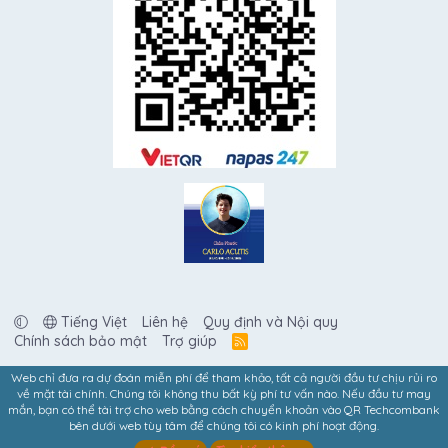
Tiếng Việt
Liên hệ
Quy định và Nội quy
Chính sách bảo mật
Trợ giúp
R
S
S
Web chỉ đưa ra dự đoán miễn phí để tham khảo, tất cả người đầu tư chịu rủi ro
về mặt tài chính. Chúng tôi không thu bất kỳ phí tư vấn nào. Nếu đầu tư may
mắn, bạn có thể tài trợ cho web bằng cách chuyển khoản vào QR Techcombank
bên dưới web tùy tâm để chúng tôi có kinh phí hoạt động.