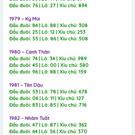
Đầu đuôi: 76 | Lô: 27 | Xỉu chủ: 894
1979 – Kỷ Mùi
Đầu đuôi: 84 | Lô: 88 | Xỉu chủ: 308
Đầu đuôi: 25 | Lô: 12 | Xỉu chủ: 253
Đầu đuôi: 55 | Lô: 86 | Xỉu chủ: 508
1980 – Canh Thân
Đầu đuôi: 74 | Lô: 34 | Xỉu chủ: 989
Đầu đuôi: 45 | Lô: 00 | Xỉu chủ: 580
Đầu đuôi: 96 | Lô: 88 | Xỉu chủ: 159
1981 – Tân Dậu
Đầu đuôi: 53 | Lô: 78 | Xỉu chủ: 678
Đầu đuôi: 06 | Lô: 11 | Xỉu chủ: 127
Đầu đuôi: 83 | Lô: 85 | Xỉu chủ: 716
1982 – Nhâm Tuất
Đầu đuôi: 47 | Lô: 87 | Xỉu chủ: 362
Đầu đuôi: 64 | Lô: 56 | Xỉu chủ: 370