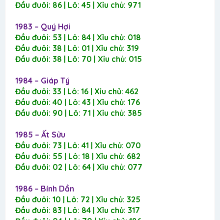
Đầu đuôi: 86 | Lô: 45 | Xỉu chủ: 971
1983 – Quý Hợi
Đầu đuôi: 53 | Lô: 84 | Xỉu chủ: 018
Đầu đuôi: 38 | Lô: 01 | Xỉu chủ: 319
Đầu đuôi: 38 | Lô: 70 | Xỉu chủ: 015
1984 – Giáp Tý
Đầu đuôi: 33 | Lô: 16 | Xỉu chủ: 462
Đầu đuôi: 40 | Lô: 43 | Xỉu chủ: 176
Đầu đuôi: 90 | Lô: 71 | Xỉu chủ: 385
1985 – Ất Sửu
Đầu đuôi: 73 | Lô: 41 | Xỉu chủ: 070
Đầu đuôi: 55 | Lô: 18 | Xỉu chủ: 682
Đầu đuôi: 02 | Lô: 64 | Xỉu chủ: 077
1986 – Bính Dần
Đầu đuôi: 10 | Lô: 72 | Xỉu chủ: 325
Đầu đuôi: 83 | Lô: 84 | Xỉu chủ: 317