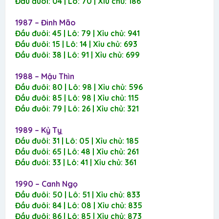
Đầu đuôi: 04 | Lô: 70 | Xỉu chủ: 186
1987 – Đinh Mão
Đầu đuôi: 45 | Lô: 79 | Xỉu chủ: 941
Đầu đuôi: 15 | Lô: 14 | Xỉu chủ: 693
Đầu đuôi: 38 | Lô: 91 | Xỉu chủ: 699
1988 – Mậu Thìn
Đầu đuôi: 80 | Lô: 98 | Xỉu chủ: 596
Đầu đuôi: 85 | Lô: 98 | Xỉu chủ: 115
Đầu đuôi: 79 | Lô: 26 | Xỉu chủ: 321
1989 – Kỷ Tỵ
Đầu đuôi: 31 | Lô: 05 | Xỉu chủ: 185
Đầu đuôi: 65 | Lô: 48 | Xỉu chủ: 261
Đầu đuôi: 33 | Lô: 41 | Xỉu chủ: 361
1990 – Canh Ngọ
Đầu đuôi: 50 | Lô: 51 | Xỉu chủ: 833
Đầu đuôi: 84 | Lô: 08 | Xỉu chủ: 835
Đầu đuôi: 86 | Lô: 85 | Xỉu chủ: 873