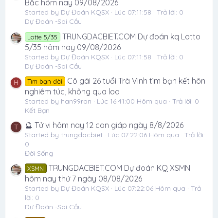
Bắc hôm nay 09/08/2026
Started by Dự Đoán KQSX
Lúc 07:11:58
Trả lời: 0
Dự Đoán -Soi Cầu
TRUNGDACBIET.COM Dự đoán kq Lotto
Lotte 5/35
5/35 hôm nay 09/08/2026
Started by Dự Đoán KQSX
Lúc 07:11:58
Trả lời: 0
Dự Đoán -Soi Cầu
Cô gái 26 tuổi Trà Vinh tìm bạn kết hôn
Tìm bạn đời
H
nghiêm túc, không qua loa
Started by han99ran
Lúc 16:41:00 Hôm qua
Trả lời: 0
Kết Bạn
🔮 Tử vi hôm nay 12 con giáp ngày 8/8/2026
T
Started by trungdacbiet
Lúc 07:22:06 Hôm qua
Trả lời:
0
Đời Sống
TRUNGDACBIET.COM Dự đoán KQ XSMN
XSMN
hôm nay thứ 7 ngày 08/08/2026
Started by Dự Đoán KQSX
Lúc 07:22:06 Hôm qua
Trả
lời: 0
Dự Đoán -Soi Cầu