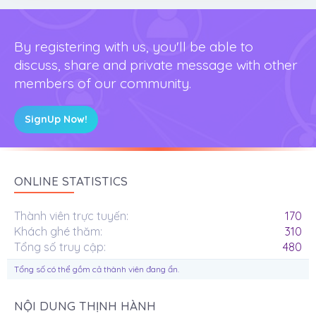
By registering with us, you'll be able to
discuss, share and private message with other
members of our community.
SignUp Now!
ONLINE STATISTICS
Thành viên trực tuyến
170
Khách ghé thăm
310
Tổng số truy cập
480
Tổng số có thể gồm cả thành viên đang ẩn.
NỘI DUNG THỊNH HÀNH