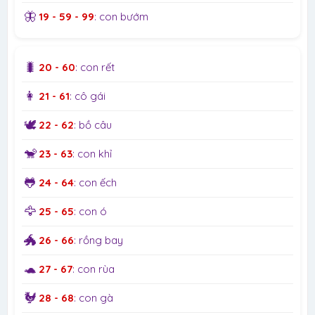
🦋
19 - 59 - 99
: con bướm
🐛
20 - 60
: con rết
👩
21 - 61
: cô gái
🕊️
22 - 62
: bồ câu
🐒
23 - 63
: con khỉ
🐸
24 - 64
: con ếch
🦅
25 - 65
: con ó
🐲
26 - 66
: rồng bay
🐢
27 - 67
: con rùa
🐓
28 - 68
: con gà