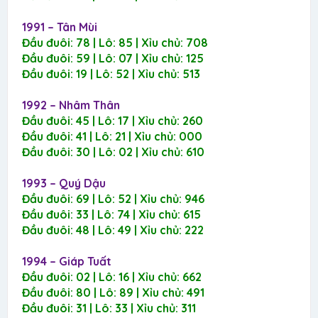
1991 – Tân Mùi
Đầu đuôi: 78 | Lô: 85 | Xỉu chủ: 708
Đầu đuôi: 59 | Lô: 07 | Xỉu chủ: 125
Đầu đuôi: 19 | Lô: 52 | Xỉu chủ: 513
1992 – Nhâm Thân
Đầu đuôi: 45 | Lô: 17 | Xỉu chủ: 260
Đầu đuôi: 41 | Lô: 21 | Xỉu chủ: 000
Đầu đuôi: 30 | Lô: 02 | Xỉu chủ: 610
1993 – Quý Dậu
Đầu đuôi: 69 | Lô: 52 | Xỉu chủ: 946
Đầu đuôi: 33 | Lô: 74 | Xỉu chủ: 615
Đầu đuôi: 48 | Lô: 49 | Xỉu chủ: 222
1994 – Giáp Tuất
Đầu đuôi: 02 | Lô: 16 | Xỉu chủ: 662
Đầu đuôi: 80 | Lô: 89 | Xỉu chủ: 491
Đầu đuôi: 31 | Lô: 33 | Xỉu chủ: 311