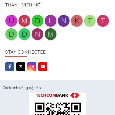
THÀNH VIÊN MỚI
U
M
D
L
N
K
T
T
D
D
N
M
STAY CONNECTED
Cách tính nồng độ cồn