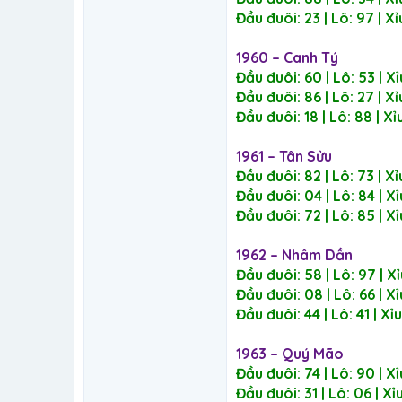
Đầu đuôi: 23 | Lô: 97 | Xỉ
1960 – Canh Tý
Đầu đuôi: 60 | Lô: 53 | X
Đầu đuôi: 86 | Lô: 27 | X
Đầu đuôi: 18 | Lô: 88 | Xỉ
1961 – Tân Sửu
Đầu đuôi: 82 | Lô: 73 | X
Đầu đuôi: 04 | Lô: 84 | Xỉ
Đầu đuôi: 72 | Lô: 85 | X
1962 – Nhâm Dần
Đầu đuôi: 58 | Lô: 97 | X
Đầu đuôi: 08 | Lô: 66 | X
Đầu đuôi: 44 | Lô: 41 | Xỉu
1963 – Quý Mão
Đầu đuôi: 74 | Lô: 90 | Xỉ
Đầu đuôi: 31 | Lô: 06 | Xỉ