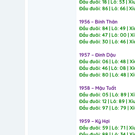
Đầu đuôi: 18 | Lô: 53 | Xỉ
Đầu đuôi: 86 | Lô: 66 | Xỉ
1956 – Bính Thân
Đầu đuôi: 84 | Lô: 49 | X
Đầu đuôi: 47 | Lô: 00 | X
Đầu đuôi: 30 | Lô: 46 | Xỉ
1957 – Đinh Dậu
Đầu đuôi: 06 | Lô: 48 | X
Đầu đuôi: 46 | Lô: 08 | X
Đầu đuôi: 80 | Lô: 48 | X
1958 – Mậu Tuất
Đầu đuôi: 05 | Lô: 89 | X
Đầu đuôi: 12 | Lô: 89 | Xỉ
Đầu đuôi: 97 | Lô: 79 | X
1959 – Kỷ Hợi
Đầu đuôi: 59 | Lô: 71 | Xỉ
Đầu đuôi: 88 | Lô: 34 | Xỉ