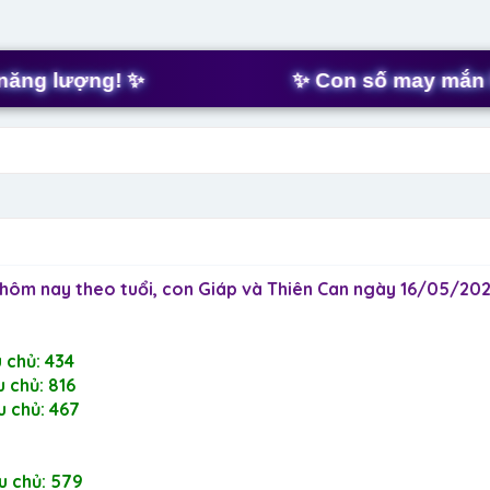
t
a
r
t
 lượng! ✨
✨ Con số may mắn hôm 
e
r
hôm nay theo tuổi, con Giáp và Thiên Can ngày 16/05/20
u chủ: 434
u chủ: 816
ỉu chủ: 467
ỉu chủ: 579