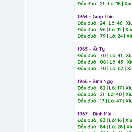
Đầu đuôi: 21 | Lô: 18 | Xỉ
1964 – Giáp Thìn
Đầu đuôi: 24 | Lô: 46 | Xỉ
Đầu đuôi: 96 | Lô: 12 | Xỉ
Đầu đuôi: 79 | Lô: 24 | X
1965 – Ất Tỵ
Đầu đuôi: 70 | Lô: 41 | X
Đầu đuôi: 08 | Lô: 43 | X
Đầu đuôi: 70 | Lô: 67 | X
1966 – Bính Ngọ
Đầu đuôi: 82 | Lô: 17 | Xỉ
Đầu đuôi: 21 | Lô: 40 | Xỉ
Đầu đuôi: 17 | Lô: 47 | Xỉ
1967 – Đinh Mùi
Đầu đuôi: 83 | Lô: 16 | Xỉ
Đầu đuôi: 84 | Lô: 28 | X