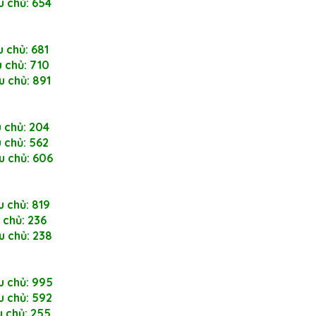
ỉu chủ: 654
u chủ: 681
u chủ: 710
ỉu chủ: 891
u chủ: 204
u chủ: 562
ỉu chủ: 606
u chủ: 819
u chủ: 236
ỉu chủ: 238
ỉu chủ: 995
ỉu chủ: 592
ỉu chủ: 255