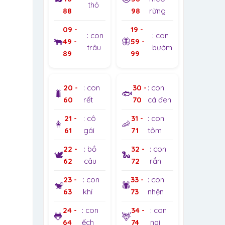
thỏ
88
98
rừng
09 -
19 -
: con
: con
🐃
🦋
49 -
59 -
trâu
bướm
89
99
20 -
: con
30 -
: con
🐛
🐟
60
rết
70
cá đen
21 -
: cô
31 -
: con
👩
🦐
61
gái
71
tôm
22 -
: bồ
32 -
: con
🕊️
🐍
62
câu
72
rắn
23 -
: con
33 -
: con
🐒
🕷️
63
khỉ
73
nhện
24 -
: con
34 -
: con
🐸
🦌
64
ếch
74
nai