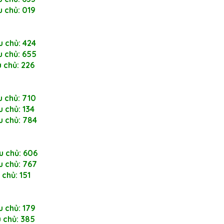
u chủ: 019
ỉu chủ: 424
ỉu chủ: 655
u chủ: 226
ỉu chủ: 710
u chủ: 134
ỉu chủ: 784
ỉu chủ: 606
ỉu chủ: 767
 chủ: 151
u chủ: 179
u chủ: 385