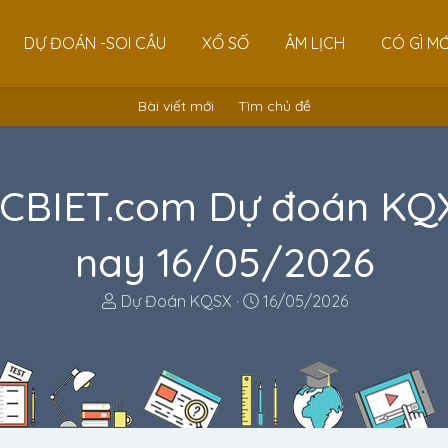
DỰ ĐOÁN -SOI CẦU
XỔ SỐ
ÂM LỊCH
CÓ GÌ MỚ
Bài viết mới
Tìm chủ đề
BIET.com Dự đoán KQX
nay 16/05/2026
T
N
Dự Đoán KQSX
16/05/2026
h
g
r
à
e
y
a
g
d
ử
s
i