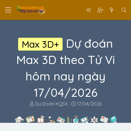
Dự đoán
Max 3D+
Max 3D theo Tử Vi
hôm nay ngày
17/04/2026
T
N
Dự Đoán KQSX
17/04/2026
h
g
r
à
e
y
a
g