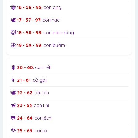
🐝
16 - 56 - 96
: con ong
🕊️
17 - 57 - 97
: con hạc
🐱
18 - 58 - 98
: con mèo rừng
🦋
19 - 59 - 99
: con bướm
🐛
20 - 60
: con rết
👩
21 - 61
: cô gái
🕊️
22 - 62
: bồ câu
🐒
23 - 63
: con khỉ
🐸
24 - 64
: con ếch
🦅
25 - 65
: con ó