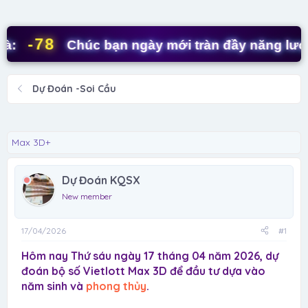
d
ử
s
i
t
-78
Chúc bạn ngày mới tràn đầy năng lượng!
a
r
t
Dự Đoán -Soi Cầu
e
r
Max 3D+
Dự Đoán KQSX
New member
17/04/2026
#1
Hôm nay Thứ sáu ngày 17 tháng 04 năm 2026, dự
đoán bộ số Vietlott Max 3D để đầu tư dựa vào
năm sinh và
phong thủy
.