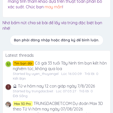
mang tính tham khảo dựa trên thuật toán phân bổ
xác suất. Chúc bạn
may mắn
!
Nhớ bấm nút chia sẻ bài để lấy vía trúng đặc biệt bạn
nhé!
Bạn phải đăng nhập hoặc đăng ký để bình luận.
Latest threads
Cô gái 33 tuổi Tây Ninh tìm bạn kết hôn
Tìm bạn đời
U
nghiêm túc, không qua loa
Started by uyen_thuyangel
Lúc 16:00:09
Trả lời: 0
Kết Bạn
🔮 Tử vi hôm nay 12 con giáp ngày 7/8/2026
T
Started by trungdacbiet
Lúc 07:03:27
Trả lời: 0
Đời Sống
TRUNGDACBIET.COM Dự đoán Max 3D
Max 3D Pro
theo Tử Vi hôm nay ngày 07/08/2026