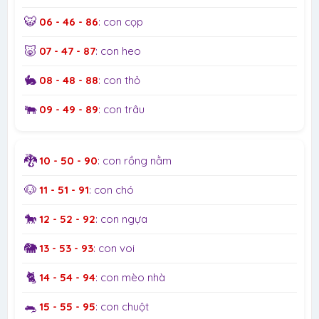
🐯
06 - 46 - 86
: con cọp
🐷
07 - 47 - 87
: con heo
🐇
08 - 48 - 88
: con thỏ
🐃
09 - 49 - 89
: con trâu
🐉
10 - 50 - 90
: con rồng nằm
🐶
11 - 51 - 91
: con chó
🐎
12 - 52 - 92
: con ngựa
🐘
13 - 53 - 93
: con voi
🐈
14 - 54 - 94
: con mèo nhà
🐀
15 - 55 - 95
: con chuột