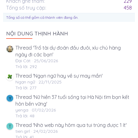
Khách ghé thăm
229
Tổng số truy cập
458
Tổng số có thể gồm cả thành viên đang ẩn.
NỘI DUNG THỊNH HÀNH
Thread 'Trổ tài dự đoán đầu đuôi, xỉu chủ hàng
ngày đi các bạn'
Đại Cát
25/06/2026
Trả lời: 292
Thread 'Ngạn ngữ hay về sự may mắn'
Ngạn ngữ
22/11/2025
Trả lời: 277
Thread 'Nữ hiền 37 tuổi sống tại Hà Nội tìm bạn kết
Y
hôn bền vững'
yenga
07/02/2026
Trả lời: 48
Thread 'Nhờ web này hôm qua tui trúng được 1 ít'
T
tien.girl
24/02/2026
Trả lời: 41