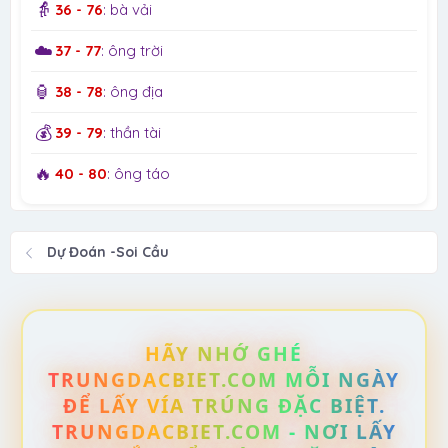
👵
36 - 76
: bà vải
☁️
37 - 77
: ông trời
🏮
38 - 78
: ông địa
💰
39 - 79
: thần tài
🔥
40 - 80
: ông táo
Dự Đoán -Soi Cầu
HÃY NHỚ GHÉ
TRUNGDACBIET.COM MỖI NGÀY
ĐỂ LẤY VÍA TRÚNG ĐẶC BIỆT.
TRUNGDACBIET.COM - NƠI LẤY