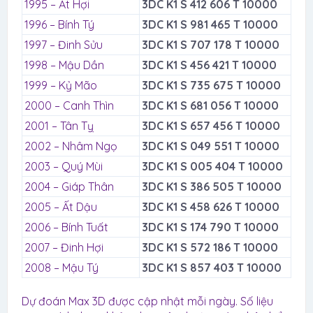
1995 – Ất Hợi
3DC K1 S 412 606 T 10000
1996 – Bính Tý
3DC K1 S 981 465 T 10000
1997 – Đinh Sửu
3DC K1 S 707 178 T 10000
1998 – Mậu Dần
3DC K1 S 456 421 T 10000
1999 – Kỷ Mão
3DC K1 S 735 675 T 10000
2000 – Canh Thìn
3DC K1 S 681 056 T 10000
2001 – Tân Tỵ
3DC K1 S 657 456 T 10000
2002 – Nhâm Ngọ
3DC K1 S 049 551 T 10000
2003 – Quý Mùi
3DC K1 S 005 404 T 10000
2004 – Giáp Thân
3DC K1 S 386 505 T 10000
2005 – Ất Dậu
3DC K1 S 458 626 T 10000
2006 – Bính Tuất
3DC K1 S 174 790 T 10000
2007 – Đinh Hợi
3DC K1 S 572 186 T 10000
2008 – Mậu Tý
3DC K1 S 857 403 T 10000
Dự đoán Max 3D được cập nhật mỗi ngày. Số liệu