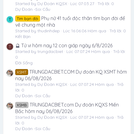
Started by Dự Đoán KQSX
Lúc 07:03:27
Trả lời: 0
Dự Đoán -Soi Cầu
Phụ nữ 41 tuổi độc thân tìm bạn đời để
Tìm bạn đời
T
về chung một nhà
Started by thudinhdep
Lúc 16:06:06 Hôm qua
Trả lời: 0
Kết Bạn
🔮 Tử vi hôm nay 12 con giáp ngày 6/8/2026
T
Started by trungdacbiet
Lúc 07:07:24 Hôm qua
Trả lời:
0
Đời Sống
TRUNGDACBIET.COM Dự đoán KQ XSMT hôm
XSMT
nay 06/08/2026
Started by Dự Đoán KQSX
Lúc 07:07:24 Hôm qua
Trả
lời: 0
Dự Đoán -Soi Cầu
TRUNGDACBIET.com Dự đoán KQXS Miền
XSMB
Bắc hôm nay 06/08/2026
Started by Dự Đoán KQSX
Lúc 07:07:24 Hôm qua
Trả
lời: 0
Dự Đoán -Soi Cầu