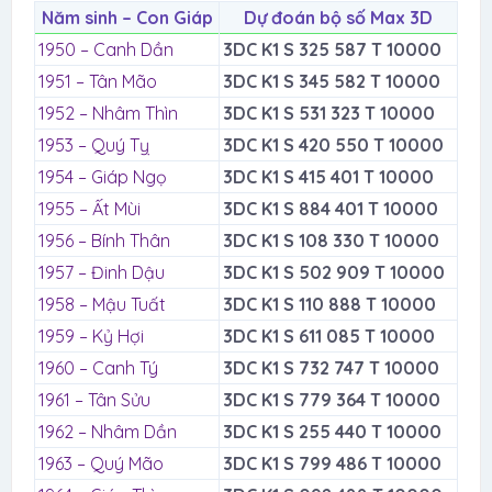
Năm sinh – Con Giáp
Dự đoán bộ số Max 3D
1950 – Canh Dần
3DC K1 S 325 587 T 10000
1951 – Tân Mão
3DC K1 S 345 582 T 10000
1952 – Nhâm Thìn
3DC K1 S 531 323 T 10000
1953 – Quý Tỵ
3DC K1 S 420 550 T 10000
1954 – Giáp Ngọ
3DC K1 S 415 401 T 10000
1955 – Ất Mùi
3DC K1 S 884 401 T 10000
1956 – Bính Thân
3DC K1 S 108 330 T 10000
1957 – Đinh Dậu
3DC K1 S 502 909 T 10000
1958 – Mậu Tuất
3DC K1 S 110 888 T 10000
1959 – Kỷ Hợi
3DC K1 S 611 085 T 10000
1960 – Canh Tý
3DC K1 S 732 747 T 10000
1961 – Tân Sửu
3DC K1 S 779 364 T 10000
1962 – Nhâm Dần
3DC K1 S 255 440 T 10000
1963 – Quý Mão
3DC K1 S 799 486 T 10000