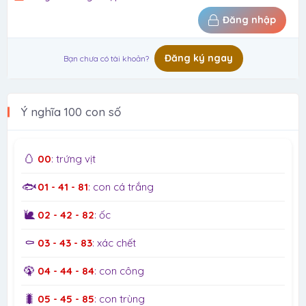
Đăng nhập
Đăng ký ngay
Bạn chưa có tài khoản?
Ý nghĩa 100 con số
🥚
00
: trứng vịt
🐟
01 - 41 - 81
: con cá trắng
🐌
02 - 42 - 82
: ốc
⚰️
03 - 43 - 83
: xác chết
🦚
04 - 44 - 84
: con công
🐛
05 - 45 - 85
: con trùng