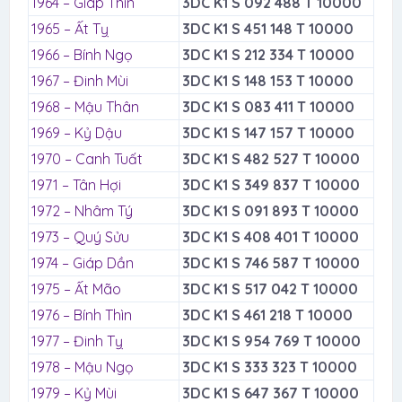
1964 – Giáp Thìn
3DC K1 S 092 488 T 10000
1965 – Ất Tỵ
3DC K1 S 451 148 T 10000
1966 – Bính Ngọ
3DC K1 S 212 334 T 10000
1967 – Đinh Mùi
3DC K1 S 148 153 T 10000
1968 – Mậu Thân
3DC K1 S 083 411 T 10000
1969 – Kỷ Dậu
3DC K1 S 147 157 T 10000
1970 – Canh Tuất
3DC K1 S 482 527 T 10000
1971 – Tân Hợi
3DC K1 S 349 837 T 10000
1972 – Nhâm Tý
3DC K1 S 091 893 T 10000
1973 – Quý Sửu
3DC K1 S 408 401 T 10000
1974 – Giáp Dần
3DC K1 S 746 587 T 10000
1975 – Ất Mão
3DC K1 S 517 042 T 10000
1976 – Bính Thìn
3DC K1 S 461 218 T 10000
1977 – Đinh Tỵ
3DC K1 S 954 769 T 10000
1978 – Mậu Ngọ
3DC K1 S 333 323 T 10000
1979 – Kỷ Mùi
3DC K1 S 647 367 T 10000