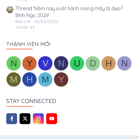
Thread 'Năm nay xuất hành mùng mấy là đẹp?
Bính Ngọ 2026'
Đại Cát
18/02/2026
Trả lời: 43
THÀNH VIÊN MỚI
N
Y
V
N
U
D
H
N
M
H
M
Y
STAY CONNECTED