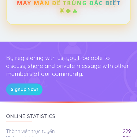
MAY MẮN ĐỂ TRÚNG ĐẶC BIỆT
🌟🍀🔥
By registering with us, you'll be able to
discuss, share and private message with other
members of our community.
SignUp Now!
ONLINE STATISTICS
Thành viên trực tuyến
229