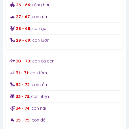
🐲
26 - 66
: rồng bay
🐢
27 - 67
: con rùa
🐓
28 - 68
: con gà
🐍
29 - 69
: con lươn
🐟
30 - 70
: con cá đen
🦐
31 - 71
: con tôm
🐍
32 - 72
: con rắn
🕷️
33 - 73
: con nhện
🦌
34 - 74
: con nai
🐐
35 - 75
: con dê