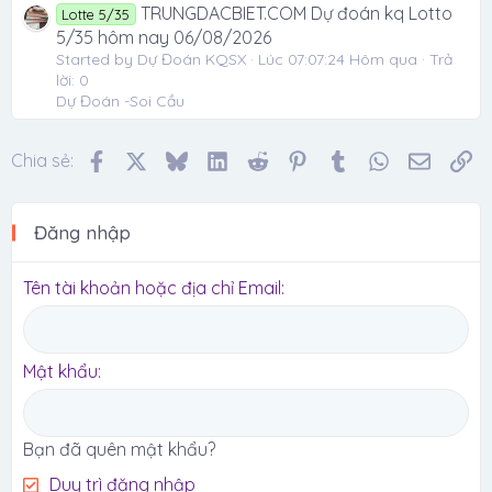
TRUNGDACBIET.COM Dự đoán kq Lotto
Lotte 5/35
5/35 hôm nay 06/08/2026
Started by Dự Đoán KQSX
Lúc 07:07:24 Hôm qua
Trả
lời: 0
Dự Đoán -Soi Cầu
Facebook
X
Bluesky
LinkedIn
Reddit
Pinterest
Tumblr
WhatsApp
Email
Li
Chia sẻ:
Đăng nhập
Tên tài khoản hoặc địa chỉ Email
Mật khẩu
Bạn đã quên mật khẩu?
Duy trì đăng nhập