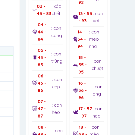
92
03 -
: xác
⚰️
43 - 83
chết
13 - 53
: con
🐘
- 93
voi
04 -
: con
🦚
44 -
14 -
: con
công
🐈
84
54 -
mèo
94
nhà
05 -
: con
🐛
45 -
15 -
trùng
: con
🐀
85
55 -
chuột
95
06 -
: con
🐯
46 -
16 -
cọp
: con
🐝
86
56 -
ong
96
07 -
: con
🐷
47 -
17 - 57
: con
🕊️
heo
87
- 97
hạc
08 -
18 -
: con
: con
🐇
🐱
48 -
58 -
mèo