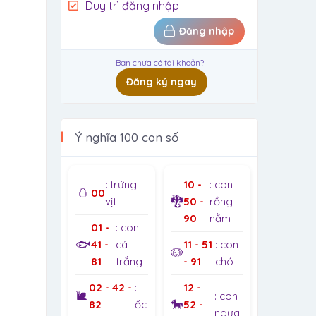
Duy trì đăng nhập
Đăng nhập
Bạn chưa có tài khoản?
Đăng ký ngay
Ý nghĩa 100 con số
: trứng
10 -
: con
🥚
00
🐉
vịt
50 -
rồng
90
nằm
01 -
: con
🐟
41 -
cá
11 - 51
: con
🐶
81
trắng
- 91
chó
02 - 42 -
:
12 -
🐌
: con
🐎
82
ốc
52 -
ngựa