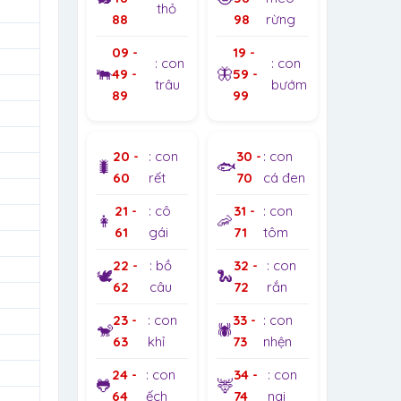
thỏ
88
98
rừng
09 -
19 -
: con
: con
🐃
🦋
49 -
59 -
trâu
bướm
89
99
20 -
: con
30 -
: con
🐛
🐟
60
rết
70
cá đen
21 -
: cô
31 -
: con
👩
🦐
61
gái
71
tôm
22 -
: bồ
32 -
: con
🕊️
🐍
62
câu
72
rắn
23 -
: con
33 -
: con
🐒
🕷️
63
khỉ
73
nhện
24 -
: con
34 -
: con
🐸
🦌
64
ếch
74
nai