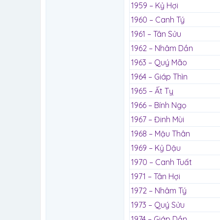
1959 – Kỷ Hợi
1960 – Canh Tý
1961 – Tân Sửu
1962 – Nhâm Dần
1963 – Quý Mão
1964 – Giáp Thìn
1965 – Ất Tỵ
1966 – Bính Ngọ
1967 – Đinh Mùi
1968 – Mậu Thân
1969 – Kỷ Dậu
1970 – Canh Tuất
1971 – Tân Hợi
1972 – Nhâm Tý
1973 – Quý Sửu
1974 – Giáp Dần