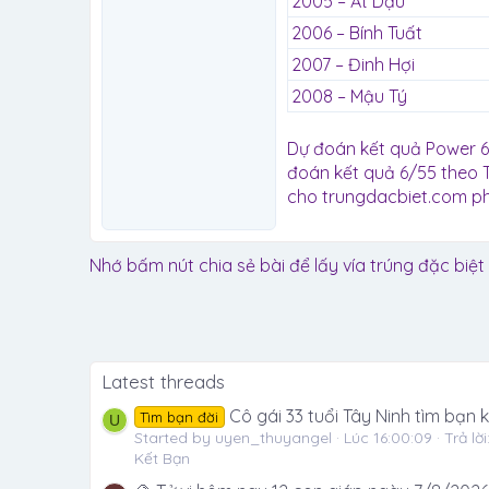
2005 – Ất Dậu
2006 – Bính Tuất
2007 – Đinh Hợi
2008 – Mậu Tý
Dự đoán kết quả Power 6/
đoán kết quả 6/55 theo T
cho trungdacbiet.com ph
Nhớ bấm nút chia sẻ bài để lấy vía trúng đặc biệt
Latest threads
Cô gái 33 tuổi Tây Ninh tìm bạn
Tìm bạn đời
U
Started by uyen_thuyangel
Lúc 16:00:09
Trả lời
Kết Bạn