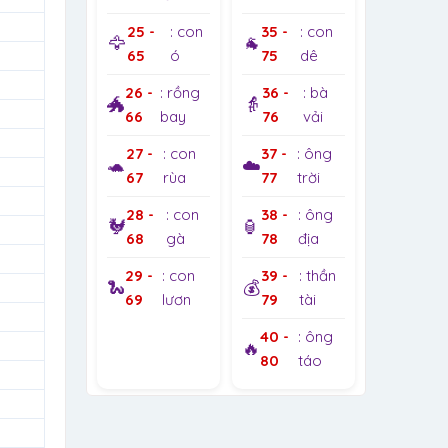
25 -
: con
35 -
: con
🦅
🐐
65
ó
75
dê
26 -
: rồng
36 -
: bà
🐲
👵
66
bay
76
vải
27 -
: con
37 -
: ông
🐢
☁️
67
rùa
77
trời
28 -
: con
38 -
: ông
🐓
🏮
68
gà
78
địa
29 -
: con
39 -
: thần
🐍
💰
69
lươn
79
tài
40 -
: ông
🔥
80
táo