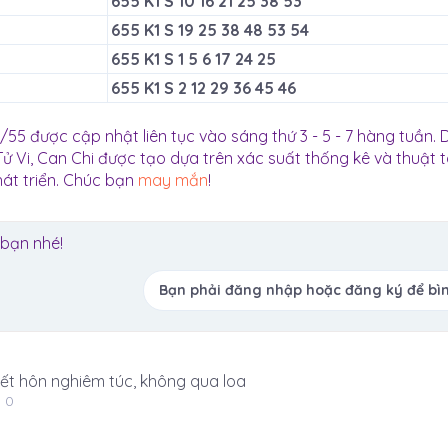
655 K1 S 10 16 21 25 38 53
655 K1 S 19 25 38 48 53 54
655 K1 S 1 5 6 17 24 25
655 K1 S 2 12 29 36 45 46
55 được cập nhật liên tục vào sáng thứ 3 - 5 - 7 hàng tuần. 
ử Vi, Can Chi được tạo dựa trên xác suất thống kê và thuật 
át triển. Chúc bạn
may mắn
!
 bạn nhé!
Bạn phải đăng nhập hoặc đăng ký để bìn
 kết hôn nghiêm túc, không qua loa
: 0