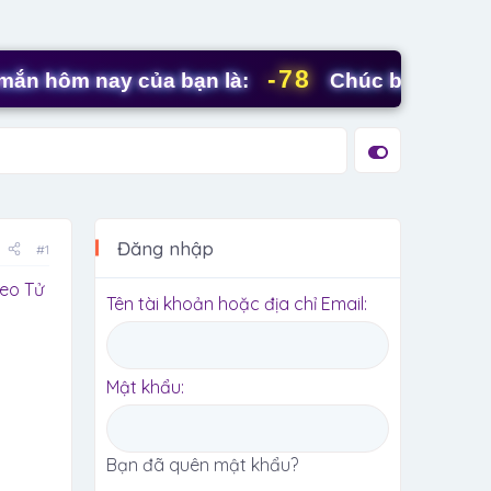
-78
ôm nay của bạn là:
Chúc bạn ngày mới tr
Đăng nhập
#1
heo Tử
Tên tài khoản hoặc địa chỉ Email
Mật khẩu
Bạn đã quên mật khẩu?