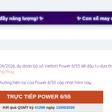
t
a
r
t
ăng lượng! ✨
✨ Con số may mắn h
e
r
04/2026, dự đoán bộ số Vietlott Power 6/55 để đầu tư dựa t
ng thủy
.
 thưởng hiện tại của Power 6/55 cập nhật hôm nay: