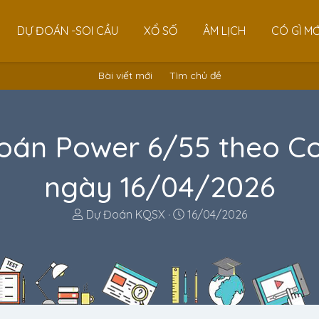
DỰ ĐOÁN -SOI CẦU
XỔ SỐ
ÂM LỊCH
CÓ GÌ MỚ
Bài viết mới
Tìm chủ đề
oán Power 6/55 theo C
ngày 16/04/2026
T
N
Dự Đoán KQSX
16/04/2026
h
g
r
à
e
y
a
g
d
ử
s
i