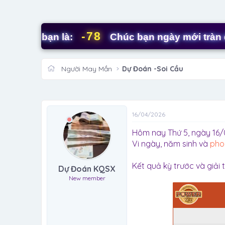
-78
ủa bạn là:
Chúc bạn ngày mới tràn đầy n
Người May Mắn
Dự Đoán -Soi Cầu
16/04/2026
Hôm nay Thứ 5, ngày 16/
Vi ngày, năm sinh và
pho
Kết quả kỳ trước và giải
Dự Đoán KQSX
New member