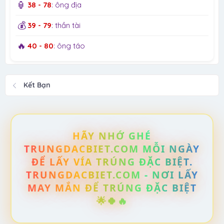
🏮
38 - 78
: ông địa
💰
39 - 79
: thần tài
🔥
40 - 80
: ông táo
Kết Bạn
HÃY NHỚ GHÉ
TRUNGDACBIET.COM MỖI NGÀY
ĐỂ LẤY VÍA TRÚNG ĐẶC BIỆT.
TRUNGDACBIET.COM - NƠI LẤY
MAY MẮN ĐỂ TRÚNG ĐẶC BIỆT
🌟🍀🔥