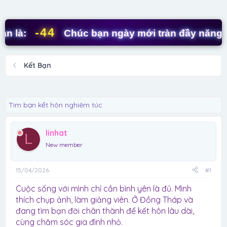
d
ử
s
i
t
-44
là:
Chúc bạn ngày mới tràn đầy năng lư
a
r
t
Kết Bạn
e
r
Tìm bạn kết hôn nghiêm túc
linhat
L
New member
15/04/2026
#1
Cuộc sống với mình chỉ cần bình yên là đủ. Mình
thích chụp ảnh, làm giảng viên. Ở Đồng Tháp và
đang tìm bạn đời chân thành để kết hôn lâu dài,
cùng chăm sóc gia đình nhỏ.