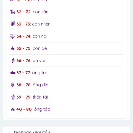
🐍
32 - 72
: con rắn
🕷️
33 - 73
: con nhện
🦌
34 - 74
: con nai
🐐
35 - 75
: con dê
👵
36 - 76
: bà vải
☁️
37 - 77
: ông trời
🏮
38 - 78
: ông địa
💰
39 - 79
: thần tài
🔥
40 - 80
: ông táo
Dự Đoán -Soi Cầu