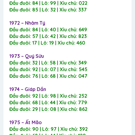
Đầu đuôi: 84 | Lô: 99 | Xỉu chủ: 022
Đầu đuôi: 85 | Lô: 32 | Xỉu chủ: 337
1972 – Nhâm Tý
Đầu đuôi: 84 | Lô: 40 | Xỉu chủ: 649
Đầu đuôi: 57 | Lô: 42 | Xỉu chủ: 823
Đầu đuôi: 17 | Lô: 19 | Xỉu chủ: 460
1973 – Quý Sửu
Đầu đuôi: 32 | Lô: 58 | Xỉu chủ: 349
Đầu đuôi: 92 | Lô: 07 | Xỉu chủ: 545
Đầu đuôi: 76 | Lô: 68 | Xỉu chủ: 047
1974 – Giáp Dần
Đầu đuôi: 92 | Lô: 98 | Xỉu chủ: 252
Đầu đuôi: 68 | Lô: 44 | Xỉu chủ: 779
Đầu đuôi: 29 | Lô: 08 | Xỉu chủ: 862
1975 – Ất Mão
Đầu đuôi: 90 | Lô: 97 | Xỉu chủ: 392