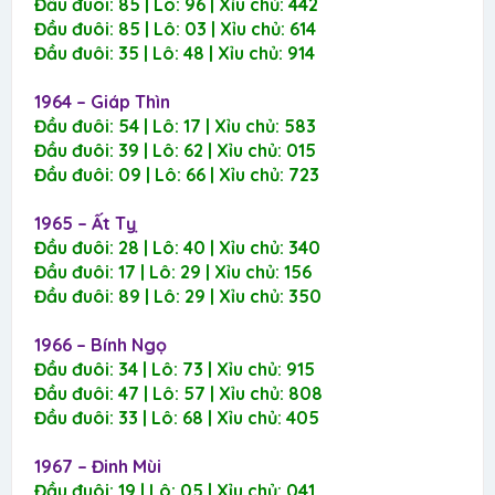
Đầu đuôi: 85 | Lô: 96 | Xỉu chủ: 442
Đầu đuôi: 85 | Lô: 03 | Xỉu chủ: 614
Đầu đuôi: 35 | Lô: 48 | Xỉu chủ: 914
1964 – Giáp Thìn
Đầu đuôi: 54 | Lô: 17 | Xỉu chủ: 583
Đầu đuôi: 39 | Lô: 62 | Xỉu chủ: 015
Đầu đuôi: 09 | Lô: 66 | Xỉu chủ: 723
1965 – Ất Tỵ
Đầu đuôi: 28 | Lô: 40 | Xỉu chủ: 340
Đầu đuôi: 17 | Lô: 29 | Xỉu chủ: 156
Đầu đuôi: 89 | Lô: 29 | Xỉu chủ: 350
1966 – Bính Ngọ
Đầu đuôi: 34 | Lô: 73 | Xỉu chủ: 915
Đầu đuôi: 47 | Lô: 57 | Xỉu chủ: 808
Đầu đuôi: 33 | Lô: 68 | Xỉu chủ: 405
1967 – Đinh Mùi
Đầu đuôi: 19 | Lô: 05 | Xỉu chủ: 041