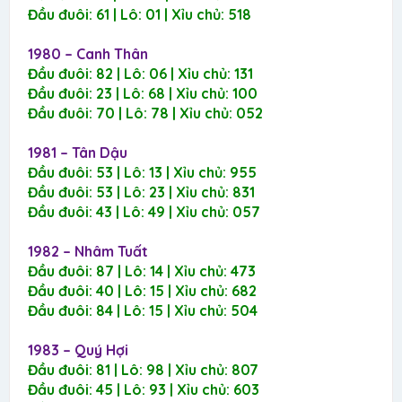
Đầu đuôi: 61 | Lô: 01 | Xỉu chủ: 518
1980 – Canh Thân
Đầu đuôi: 82 | Lô: 06 | Xỉu chủ: 131
Đầu đuôi: 23 | Lô: 68 | Xỉu chủ: 100
Đầu đuôi: 70 | Lô: 78 | Xỉu chủ: 052
1981 – Tân Dậu
Đầu đuôi: 53 | Lô: 13 | Xỉu chủ: 955
Đầu đuôi: 53 | Lô: 23 | Xỉu chủ: 831
Đầu đuôi: 43 | Lô: 49 | Xỉu chủ: 057
1982 – Nhâm Tuất
Đầu đuôi: 87 | Lô: 14 | Xỉu chủ: 473
Đầu đuôi: 40 | Lô: 15 | Xỉu chủ: 682
Đầu đuôi: 84 | Lô: 15 | Xỉu chủ: 504
1983 – Quý Hợi
Đầu đuôi: 81 | Lô: 98 | Xỉu chủ: 807
Đầu đuôi: 45 | Lô: 93 | Xỉu chủ: 603