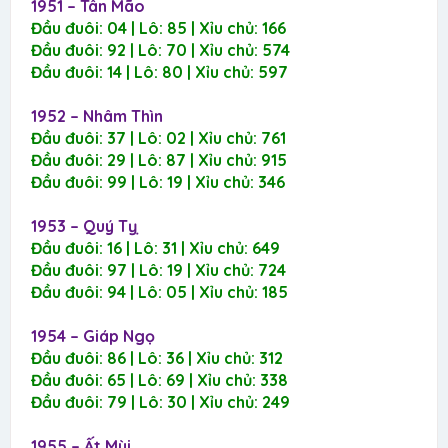
1951 – Tân Mão
Đầu đuôi: 04 | Lô: 85 | Xỉu chủ: 166
Đầu đuôi: 92 | Lô: 70 | Xỉu chủ: 574
Đầu đuôi: 14 | Lô: 80 | Xỉu chủ: 597
1952 – Nhâm Thìn
Đầu đuôi: 37 | Lô: 02 | Xỉu chủ: 761
Đầu đuôi: 29 | Lô: 87 | Xỉu chủ: 915
Đầu đuôi: 99 | Lô: 19 | Xỉu chủ: 346
1953 – Quý Tỵ
Đầu đuôi: 16 | Lô: 31 | Xỉu chủ: 649
Đầu đuôi: 97 | Lô: 19 | Xỉu chủ: 724
Đầu đuôi: 94 | Lô: 05 | Xỉu chủ: 185
1954 – Giáp Ngọ
Đầu đuôi: 86 | Lô: 36 | Xỉu chủ: 312
Đầu đuôi: 65 | Lô: 69 | Xỉu chủ: 338
Đầu đuôi: 79 | Lô: 30 | Xỉu chủ: 249
1955 – Ất Mùi