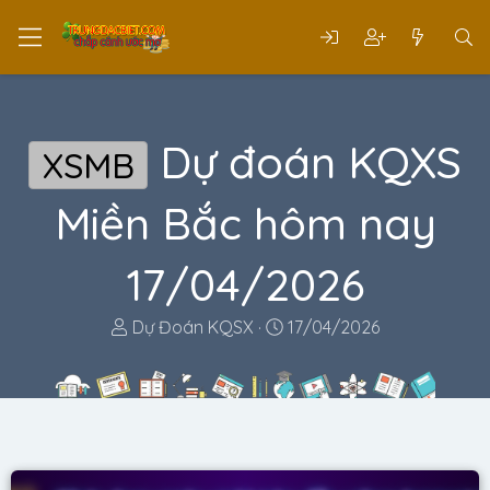
Dự đoán KQXS
XSMB
Miền Bắc hôm nay
17/04/2026
T
N
Dự Đoán KQSX
17/04/2026
h
g
r
à
e
y
a
g
d
ử
s
i