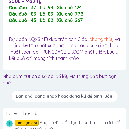
2008 – Mậu Tý
Đầu đuôi: 37 | Lô: 94 | Xỉu chủ: 124
Đầu đuôi: 83 | Lô: 83 | Xỉu chủ: 778
Đầu đuôi: 45 | Lô: 82 | Xỉu chủ: 267
Dự đoán KQXS MB dựa trên con Giáp,
phong thủy
và
thống kê tần suất xuất hiện của các con số kết hợp
thuật toán do TRUNGDACBIET.COM phát triển. Lưu ý:
kết quả chỉ mang tính tham khảo.
Nhớ bấm nút chia sẻ bài để lấy vía trúng đặc biệt bạn
nhé!
Bạn phải đăng nhập hoặc đăng ký để bình luận.
Latest threads
Phụ nữ 41 tuổi độc thân tìm bạn đời để
Tìm bạn đời
T
về chung một nhà