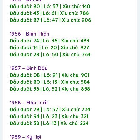
Đầu đuôi: 80 | Lô: 57 | Xỉu chủ: 140
Đầu đuôi: 43 | Lô: 61 | Xỉu chủ: 788
Đầu đuôi: 87 | Lô: 47 | Xỉu chủ: 906
1956 – Bính Thân
Đầu đuôi: 74 | Lô: 36 | Xỉu chủ: 483
Đầu đuôi: 14 | Lô: 20 | Xỉu chủ: 927
Đầu đuôi: 28 | Lô: 50 | Xỉu chủ: 764
1957 – Đinh Dậu
Đầu đuôi: 08 | Lô: 91 | Xỉu chủ: 901
Đầu đuôi: 80 | Lô: 13 | Xỉu chủ: 584
Đầu đuôi: 36 | Lô: 52 | Xỉu chủ: 858
1958 – Mậu Tuất
Đầu đuôi: 78 | Lô: 52 | Xỉu chủ: 734
Đầu đuôi: 94 | Lô: 23 | Xỉu chủ: 321
Đầu đuôi: 38 | Lô: 13 | Xỉu chủ: 224
1959 – Kỷ Hợi