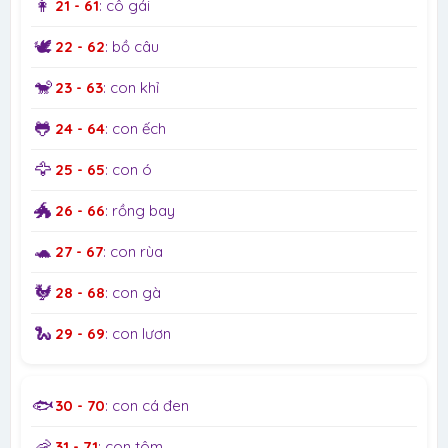
👩
21 - 61
: cô gái
🕊️
22 - 62
: bồ câu
🐒
23 - 63
: con khỉ
🐸
24 - 64
: con ếch
🦅
25 - 65
: con ó
🐲
26 - 66
: rồng bay
🐢
27 - 67
: con rùa
🐓
28 - 68
: con gà
🐍
29 - 69
: con lươn
🐟
30 - 70
: con cá đen
🦐
31 - 71
: con tôm