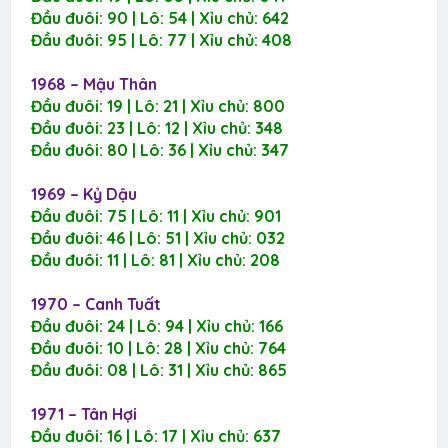
Đầu đuôi: 90 | Lô: 54 | Xỉu chủ: 642
Đầu đuôi: 95 | Lô: 77 | Xỉu chủ: 408
1968 – Mậu Thân
Đầu đuôi: 19 | Lô: 21 | Xỉu chủ: 800
Đầu đuôi: 23 | Lô: 12 | Xỉu chủ: 348
Đầu đuôi: 80 | Lô: 36 | Xỉu chủ: 347
1969 – Kỷ Dậu
Đầu đuôi: 75 | Lô: 11 | Xỉu chủ: 901
Đầu đuôi: 46 | Lô: 51 | Xỉu chủ: 032
Đầu đuôi: 11 | Lô: 81 | Xỉu chủ: 208
1970 – Canh Tuất
Đầu đuôi: 24 | Lô: 94 | Xỉu chủ: 166
Đầu đuôi: 10 | Lô: 28 | Xỉu chủ: 764
Đầu đuôi: 08 | Lô: 31 | Xỉu chủ: 865
1971 – Tân Hợi
Đầu đuôi: 16 | Lô: 17 | Xỉu chủ: 637