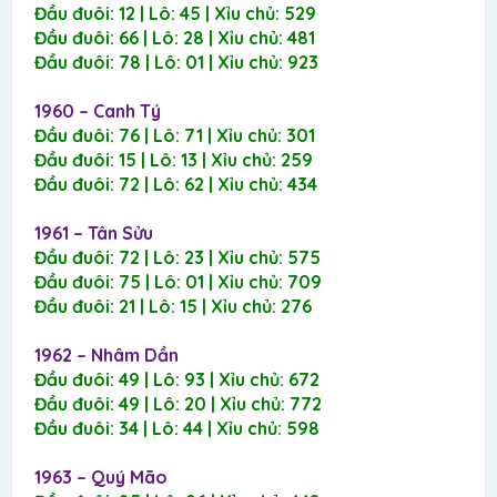
Đầu đuôi: 12 | Lô: 45 | Xỉu chủ: 529
Đầu đuôi: 66 | Lô: 28 | Xỉu chủ: 481
Đầu đuôi: 78 | Lô: 01 | Xỉu chủ: 923
1960 – Canh Tý
Đầu đuôi: 76 | Lô: 71 | Xỉu chủ: 301
Đầu đuôi: 15 | Lô: 13 | Xỉu chủ: 259
Đầu đuôi: 72 | Lô: 62 | Xỉu chủ: 434
1961 – Tân Sửu
Đầu đuôi: 72 | Lô: 23 | Xỉu chủ: 575
Đầu đuôi: 75 | Lô: 01 | Xỉu chủ: 709
Đầu đuôi: 21 | Lô: 15 | Xỉu chủ: 276
1962 – Nhâm Dần
Đầu đuôi: 49 | Lô: 93 | Xỉu chủ: 672
Đầu đuôi: 49 | Lô: 20 | Xỉu chủ: 772
Đầu đuôi: 34 | Lô: 44 | Xỉu chủ: 598
1963 – Quý Mão