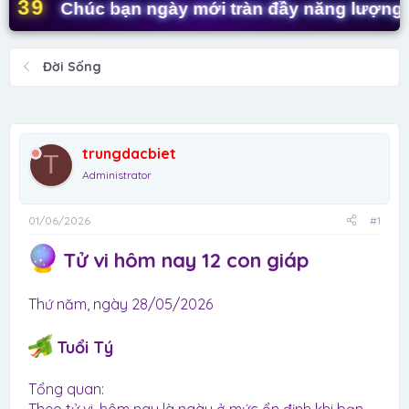
t
9
Chúc bạn ngày mới tràn đầy năng lượng! ✨
a
r
t
Đời Sống
e
r
trungdacbiet
T
Administrator
01/06/2026
#1
Tử vi hôm nay 12 con giáp
Thứ năm, ngày 28/05/2026
Tuổi Tý
Tổng quan: