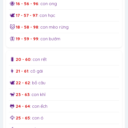
🐝
16 - 56 - 96
: con ong
🕊️
17 - 57 - 97
: con hạc
🐱
18 - 58 - 98
: con mèo rừng
🦋
19 - 59 - 99
: con bướm
🐛
20 - 60
: con rết
👩
21 - 61
: cô gái
🕊️
22 - 62
: bồ câu
🐒
23 - 63
: con khỉ
🐸
24 - 64
: con ếch
🦅
25 - 65
: con ó