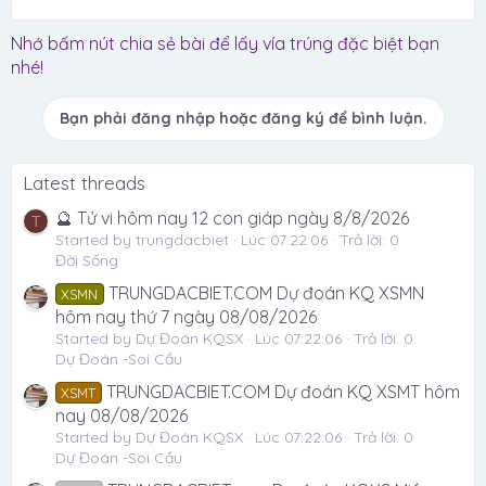
Nhớ bấm nút chia sẻ bài để lấy vía trúng đặc biệt bạn
nhé!
Bạn phải đăng nhập hoặc đăng ký để bình luận.
Latest threads
🔮 Tử vi hôm nay 12 con giáp ngày 8/8/2026
T
Started by trungdacbiet
Lúc 07:22:06
Trả lời: 0
Đời Sống
TRUNGDACBIET.COM Dự đoán KQ XSMN
XSMN
hôm nay thứ 7 ngày 08/08/2026
Started by Dự Đoán KQSX
Lúc 07:22:06
Trả lời: 0
Dự Đoán -Soi Cầu
TRUNGDACBIET.COM Dự đoán KQ XSMT hôm
XSMT
nay 08/08/2026
Started by Dự Đoán KQSX
Lúc 07:22:06
Trả lời: 0
Dự Đoán -Soi Cầu