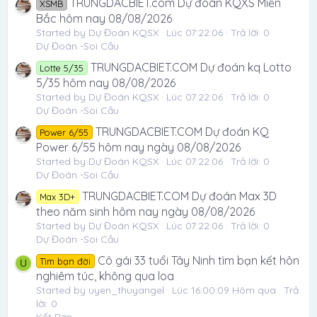
TRUNGDACBIET.com Dự đoán KQXS Miền
XSMB
Bắc hôm nay 08/08/2026
Started by Dự Đoán KQSX
Lúc 07:22:06
Trả lời: 0
Dự Đoán -Soi Cầu
TRUNGDACBIET.COM Dự đoán kq Lotto
Lotte 5/35
5/35 hôm nay 08/08/2026
Started by Dự Đoán KQSX
Lúc 07:22:06
Trả lời: 0
Dự Đoán -Soi Cầu
TRUNGDACBIET.COM Dự đoán KQ
Power 6/55
Power 6/55 hôm nay ngày 08/08/2026
Started by Dự Đoán KQSX
Lúc 07:22:06
Trả lời: 0
Dự Đoán -Soi Cầu
TRUNGDACBIET.COM Dự đoán Max 3D
Max 3D+
theo năm sinh hôm nay ngày 08/08/2026
Started by Dự Đoán KQSX
Lúc 07:22:06
Trả lời: 0
Dự Đoán -Soi Cầu
Cô gái 33 tuổi Tây Ninh tìm bạn kết hôn
Tìm bạn đời
U
nghiêm túc, không qua loa
Started by uyen_thuyangel
Lúc 16:00:09 Hôm qua
Trả
lời: 0