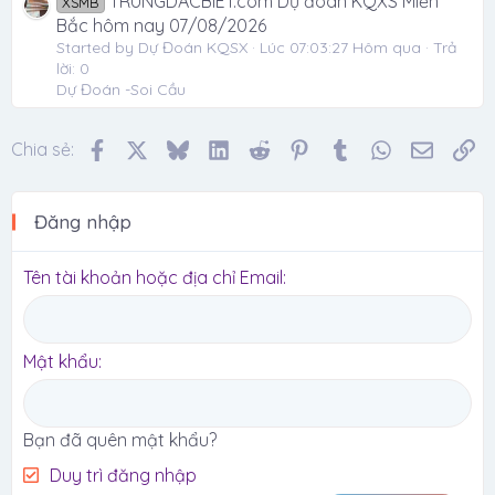
TRUNGDACBIET.com Dự đoán KQXS Miền
XSMB
Bắc hôm nay 07/08/2026
Started by Dự Đoán KQSX
Lúc 07:03:27 Hôm qua
Trả
lời: 0
Dự Đoán -Soi Cầu
Facebook
X
Bluesky
LinkedIn
Reddit
Pinterest
Tumblr
WhatsApp
Email
Li
Chia sẻ:
Đăng nhập
Tên tài khoản hoặc địa chỉ Email
Mật khẩu
Bạn đã quên mật khẩu?
Duy trì đăng nhập