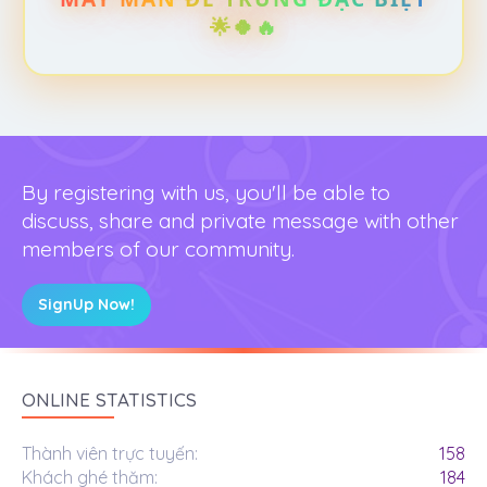
🌟🍀🔥
By registering with us, you'll be able to
discuss, share and private message with other
members of our community.
SignUp Now!
ONLINE STATISTICS
Thành viên trực tuyến
158
Khách ghé thăm
184