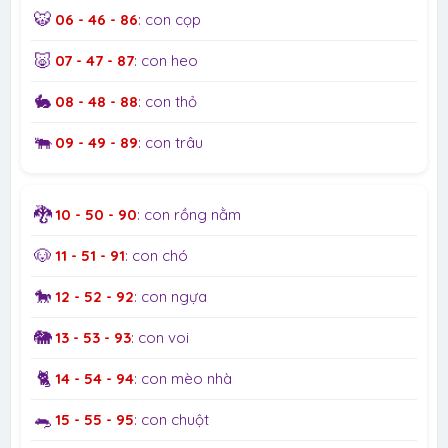
🐯
06 - 46 - 86
: con cọp
🐷
07 - 47 - 87
: con heo
🐇
08 - 48 - 88
: con thỏ
🐃
09 - 49 - 89
: con trâu
🐉
10 - 50 - 90
: con rồng nằm
🐶
11 - 51 - 91
: con chó
🐎
12 - 52 - 92
: con ngựa
🐘
13 - 53 - 93
: con voi
🐈
14 - 54 - 94
: con mèo nhà
🐀
15 - 55 - 95
: con chuột