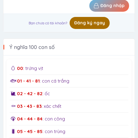
Đăng nhập
Đăng ký ngay
Bạn chưa có tài khoản?
Ý nghĩa 100 con số
🥚
00
: trứng vịt
🐟
01 - 41 - 81
: con cá trắng
🐌
02 - 42 - 82
: ốc
⚰️
03 - 43 - 83
: xác chết
🦚
04 - 44 - 84
: con công
🐛
05 - 45 - 85
: con trùng