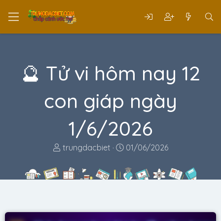
🔮 Tử vi hôm nay 12
con giáp ngày
1/6/2026
T
N
trungdacbiet
01/06/2026
h
g
r
à
e
y
a
g
d
ử
s
i