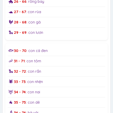
🐲
26 - 66
: rồng bay
🐢
27 - 67
: con rùa
🐓
28 - 68
: con gà
🐍
29 - 69
: con lươn
🐟
30 - 70
: con cá đen
🦐
31 - 71
: con tôm
🐍
32 - 72
: con rắn
🕷️
33 - 73
: con nhện
🦌
34 - 74
: con nai
🐐
35 - 75
: con dê
👵
36 - 76
: bà vải