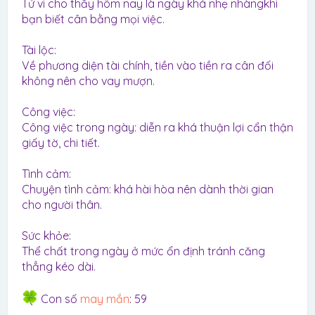
Tử vi cho thấy hôm nay là ngày khá nhẹ nhàngkhi
bạn biết cân bằng mọi việc.
Tài lộc:
Về phương diện tài chính, tiền vào tiền ra cân đối
không nên cho vay mượn.
Công việc:
Công việc trong ngày: diễn ra khá thuận lợi cẩn thận
giấy tờ, chi tiết.
Tình cảm:
Chuyện tình cảm: khá hài hòa nên dành thời gian
cho người thân.
Sức khỏe:
Thể chất trong ngày ở mức ổn định tránh căng
thẳng kéo dài.
Con số
may mắn
: 59