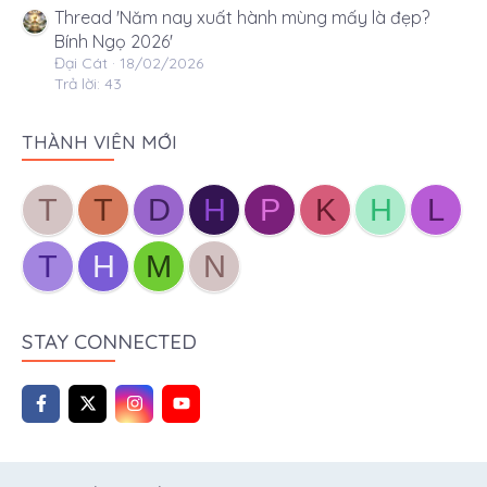
Thread 'Năm nay xuất hành mùng mấy là đẹp?
Bính Ngọ 2026'
Đại Cát
18/02/2026
Trả lời: 43
THÀNH VIÊN MỚI
T
T
D
H
P
K
H
L
T
H
M
N
STAY CONNECTED