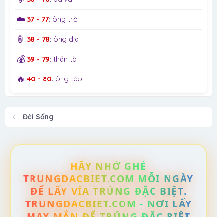
☁️
37 - 77
: ông trời
🏮
38 - 78
: ông địa
💰
39 - 79
: thần tài
🔥
40 - 80
: ông táo
Đời Sống
HÃY NHỚ GHÉ
TRUNGDACBIET.COM MỖI NGÀY
ĐỂ LẤY VÍA TRÚNG ĐẶC BIỆT.
TRUNGDACBIET.COM - NƠI LẤY
MAY MẮN ĐỂ TRÚNG ĐẶC BIỆT