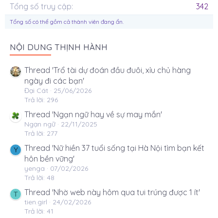
Tổng số truy cập
342
Tổng số có thể gồm cả thành viên đang ẩn.
NỘI DUNG THỊNH HÀNH
Thread 'Trổ tài dự đoán đầu đuôi, xỉu chủ hàng
ngày đi các bạn'
Đại Cát
25/06/2026
Trả lời: 296
Thread 'Ngạn ngữ hay về sự may mắn'
Ngạn ngữ
22/11/2025
Trả lời: 277
Thread 'Nữ hiền 37 tuổi sống tại Hà Nội tìm bạn kết
Y
hôn bền vững'
yenga
07/02/2026
Trả lời: 48
Thread 'Nhờ web này hôm qua tui trúng được 1 ít'
T
tien.girl
24/02/2026
Trả lời: 41