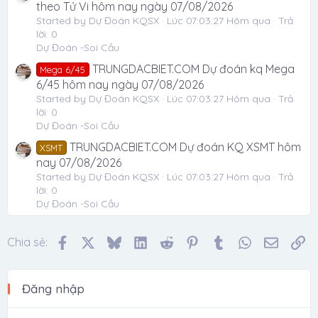
theo Tử Vi hôm nay ngày 07/08/2026
Started by Dự Đoán KQSX
Lúc 07:03:27 Hôm qua
Trả
lời: 0
Dự Đoán -Soi Cầu
TRUNGDACBIET.COM Dự đoán kq Mega
Mega 6/45
6/45 hôm nay ngày 07/08/2026
Started by Dự Đoán KQSX
Lúc 07:03:27 Hôm qua
Trả
lời: 0
Dự Đoán -Soi Cầu
TRUNGDACBIET.COM Dự đoán KQ XSMT hôm
XSMT
nay 07/08/2026
Started by Dự Đoán KQSX
Lúc 07:03:27 Hôm qua
Trả
lời: 0
Dự Đoán -Soi Cầu
Facebook
X
Bluesky
LinkedIn
Reddit
Pinterest
Tumblr
WhatsApp
Email
Li
Chia sẻ:
Đăng nhập