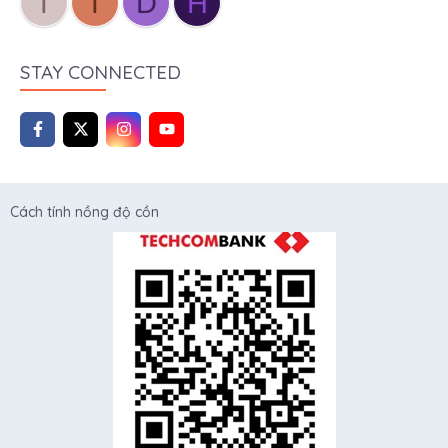
T
T
D
H
STAY CONNECTED
Cách tính nồng độ cồn