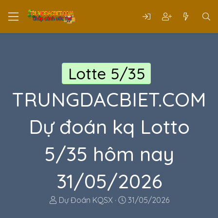
Lotte 5/35
TRUNGDACBIET.COM
Dự đoán kq Lotto
5/35 hôm nay
31/05/2026
T
N
Dự Đoán KQSX
31/05/2026
h
g