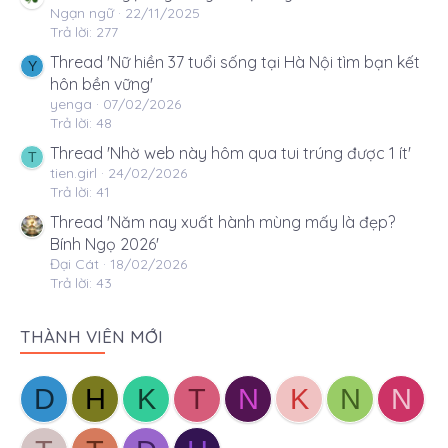
Ngạn ngữ
22/11/2025
Trả lời: 277
Thread 'Nữ hiền 37 tuổi sống tại Hà Nội tìm bạn kết
Y
hôn bền vững'
yenga
07/02/2026
Trả lời: 48
Thread 'Nhờ web này hôm qua tui trúng được 1 ít'
T
tien.girl
24/02/2026
Trả lời: 41
Thread 'Năm nay xuất hành mùng mấy là đẹp?
Bính Ngọ 2026'
Đại Cát
18/02/2026
Trả lời: 43
THÀNH VIÊN MỚI
D
H
K
T
N
K
N
N