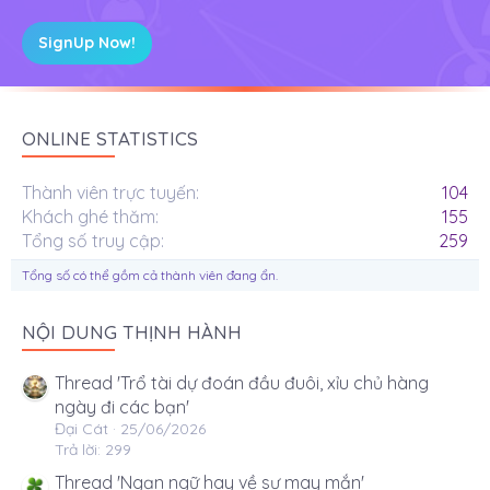
SignUp Now!
ONLINE STATISTICS
Thành viên trực tuyến
104
Khách ghé thăm
155
Tổng số truy cập
259
Tổng số có thể gồm cả thành viên đang ẩn.
NỘI DUNG THỊNH HÀNH
Thread 'Trổ tài dự đoán đầu đuôi, xỉu chủ hàng
ngày đi các bạn'
Đại Cát
25/06/2026
Trả lời: 299
Thread 'Ngạn ngữ hay về sự may mắn'