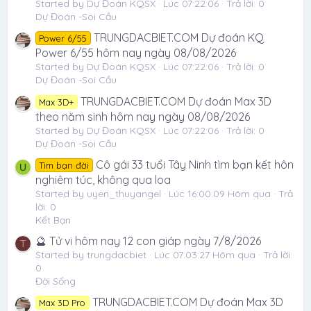
Started by Dự Đoán KQSX
Lúc 07:22:06
Trả lời: 0
Dự Đoán -Soi Cầu
TRUNGDACBIET.COM Dự đoán KQ
Power 6/55
Power 6/55 hôm nay ngày 08/08/2026
Started by Dự Đoán KQSX
Lúc 07:22:06
Trả lời: 0
Dự Đoán -Soi Cầu
TRUNGDACBIET.COM Dự đoán Max 3D
Max 3D+
theo năm sinh hôm nay ngày 08/08/2026
Started by Dự Đoán KQSX
Lúc 07:22:06
Trả lời: 0
Dự Đoán -Soi Cầu
Cô gái 33 tuổi Tây Ninh tìm bạn kết hôn
Tìm bạn đời
U
nghiêm túc, không qua loa
Started by uyen_thuyangel
Lúc 16:00:09 Hôm qua
Trả
lời: 0
Kết Bạn
🔮 Tử vi hôm nay 12 con giáp ngày 7/8/2026
T
Started by trungdacbiet
Lúc 07:03:27 Hôm qua
Trả lời:
0
Đời Sống
TRUNGDACBIET.COM Dự đoán Max 3D
Max 3D Pro