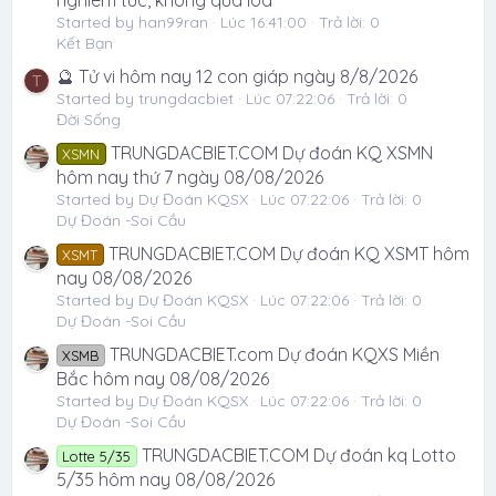
Started by han99ran
Lúc 16:41:00
Trả lời: 0
Kết Bạn
🔮 Tử vi hôm nay 12 con giáp ngày 8/8/2026
T
Started by trungdacbiet
Lúc 07:22:06
Trả lời: 0
Đời Sống
TRUNGDACBIET.COM Dự đoán KQ XSMN
XSMN
hôm nay thứ 7 ngày 08/08/2026
Started by Dự Đoán KQSX
Lúc 07:22:06
Trả lời: 0
Dự Đoán -Soi Cầu
TRUNGDACBIET.COM Dự đoán KQ XSMT hôm
XSMT
nay 08/08/2026
Started by Dự Đoán KQSX
Lúc 07:22:06
Trả lời: 0
Dự Đoán -Soi Cầu
TRUNGDACBIET.com Dự đoán KQXS Miền
XSMB
Bắc hôm nay 08/08/2026
Started by Dự Đoán KQSX
Lúc 07:22:06
Trả lời: 0
Dự Đoán -Soi Cầu
TRUNGDACBIET.COM Dự đoán kq Lotto
Lotte 5/35
5/35 hôm nay 08/08/2026