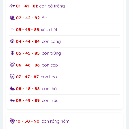
🐟
01 - 41 - 81
: con cá trắng
🐌
02 - 42 - 82
: ốc
⚰️
03 - 43 - 83
: xác chết
🦚
04 - 44 - 84
: con công
🐛
05 - 45 - 85
: con trùng
🐯
06 - 46 - 86
: con cọp
🐷
07 - 47 - 87
: con heo
🐇
08 - 48 - 88
: con thỏ
🐃
09 - 49 - 89
: con trâu
🐉
10 - 50 - 90
: con rồng nằm