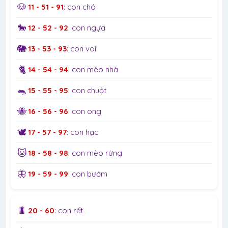
🐶
11 - 51 - 91
: con chó
🐎
12 - 52 - 92
: con ngựa
🐘
13 - 53 - 93
: con voi
🐈
14 - 54 - 94
: con mèo nhà
🐀
15 - 55 - 95
: con chuột
🐝
16 - 56 - 96
: con ong
🕊️
17 - 57 - 97
: con hạc
🐱
18 - 58 - 98
: con mèo rừng
🦋
19 - 59 - 99
: con bướm
🐛
20 - 60
: con rết