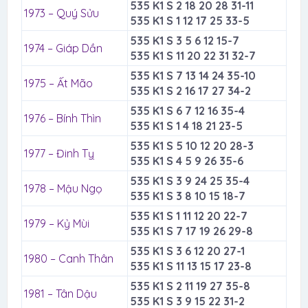
535 K1 S 2 18 20 28 31-11
1973 – Quý Sửu
535 K1 S 1 12 17 25 33-5
535 K1 S 3 5 6 12 15-7
1974 – Giáp Dần
535 K1 S 11 20 22 31 32-7
535 K1 S 7 13 14 24 35-10
1975 – Ất Mão
535 K1 S 2 16 17 27 34-2
535 K1 S 6 7 12 16 35-4
1976 – Bính Thìn
535 K1 S 1 4 18 21 23-5
535 K1 S 5 10 12 20 28-3
1977 – Đinh Tỵ
535 K1 S 4 5 9 26 35-6
535 K1 S 3 9 24 25 35-4
1978 – Mậu Ngọ
535 K1 S 3 8 10 15 18-7
535 K1 S 1 11 12 20 22-7
1979 – Kỷ Mùi
535 K1 S 7 17 19 26 29-8
535 K1 S 3 6 12 20 27-1
1980 – Canh Thân
535 K1 S 11 13 15 17 23-8
535 K1 S 2 11 19 27 35-8
1981 – Tân Dậu
535 K1 S 3 9 15 22 31-2