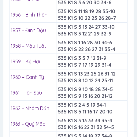
535 K1 S 3 6 20 30 34-6
535 K1 S 11 18 19 28 35-10
1956 – Bính Thân
535 K1 S 10 22 25 26 28-7
535 K1 S 5 13 24 27 33-10
1957 – Đinh Dậu
535 K1 S 3 12 21 29 32-9
535 K1 S 1 16 28 30 34-6
1958 – Mậu Tuất
535 K1 S 22 26 27 31 35-4
535 K1 S 3 5 7 12 31-9
1959 – Kỷ Hợi
535 K1 S 7 17 19 29 31-4
535 K1 S 13 23 25 26 31-12
1960 – Canh Tý
535 K1 S 8 10 12 24 25-11
535 K1 S 9 10 18 28 34-5
1961 – Tân Sửu
535 K1 S 9 13 16 20 21-12
535 K1 S 2 4 5 19 34-1
1962 – Nhâm Dần
535 K1 S 5 11 16 17 20-10
535 K1 S 3 13 33 34 35-4
1963 – Quý Mão
535 K1 S 16 22 31 32 34-5
535 K1 S 5 14 18 27 34-8