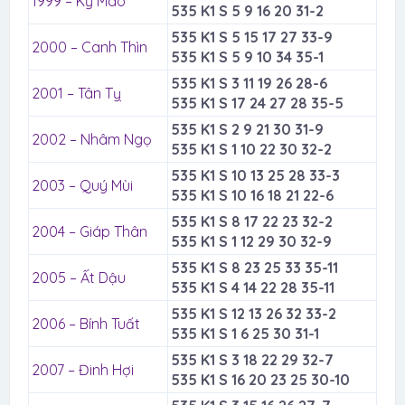
1999 – Kỷ Mão
535 K1 S 5 9 16 20 31-2
535 K1 S 5 15 17 27 33-9
2000 – Canh Thìn
535 K1 S 5 9 10 34 35-1
535 K1 S 3 11 19 26 28-6
2001 – Tân Tỵ
535 K1 S 17 24 27 28 35-5
535 K1 S 2 9 21 30 31-9
2002 – Nhâm Ngọ
535 K1 S 1 10 22 30 32-2
535 K1 S 10 13 25 28 33-3
2003 – Quý Mùi
535 K1 S 10 16 18 21 22-6
535 K1 S 8 17 22 23 32-2
2004 – Giáp Thân
535 K1 S 1 12 29 30 32-9
535 K1 S 8 23 25 33 35-11
2005 – Ất Dậu
535 K1 S 4 14 22 28 35-11
535 K1 S 12 13 26 32 33-2
2006 – Bính Tuất
535 K1 S 1 6 25 30 31-1
535 K1 S 3 18 22 29 32-7
2007 – Đinh Hợi
535 K1 S 16 20 23 25 30-10