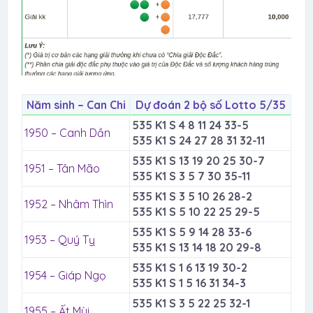
Năm sinh – Can Chi
Dự đoán 2 bộ số Lotto 5/35
535 K1 S 4 8 11 24 33-5
1950 – Canh Dần
535 K1 S 24 27 28 31 32-11
535 K1 S 13 19 20 25 30-7
1951 – Tân Mão
535 K1 S 3 5 7 30 35-11
535 K1 S 3 5 10 26 28-2
1952 – Nhâm Thìn
535 K1 S 5 10 22 25 29-5
535 K1 S 5 9 14 28 33-6
1953 – Quý Tỵ
535 K1 S 13 14 18 20 29-8
535 K1 S 1 6 13 19 30-2
1954 – Giáp Ngọ
535 K1 S 1 5 16 31 34-3
535 K1 S 3 5 22 25 32-1
1955 – Ất Mùi