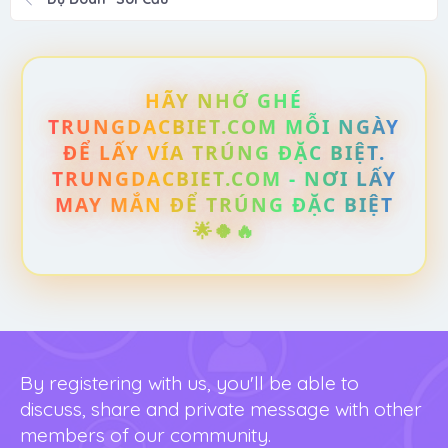
HÃY NHỚ GHÉ
TRUNGDACBIET.COM MỖI NGÀY
ĐỂ LẤY VÍA TRÚNG ĐẶC BIỆT.
TRUNGDACBIET.COM - NƠI LẤY
MAY MẮN ĐỂ TRÚNG ĐẶC BIỆT
🌟🍀🔥
By registering with us, you'll be able to
discuss, share and private message with other
members of our community.