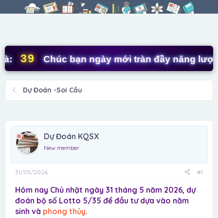
r
à
e
y
a
g
d
ử
s
i
t
39
Chúc bạn ngày mới tràn đầy năng lượng! 
a
r
t
Dự Đoán -Soi Cầu
e
r
Dự Đoán KQSX
New member
31/05/2026
#1
Hôm nay Chủ nhật ngày 31 tháng 5 năm 2026, dự
đoán bộ số Lotto 5/35 để đầu tư dựa vào năm
sinh và
phong thủy
.