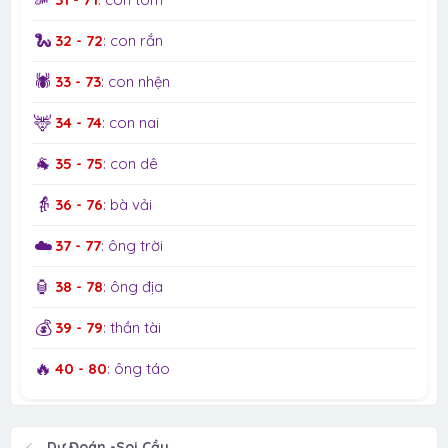
🐍
32 - 72
: con rắn
🕷️
33 - 73
: con nhện
🦌
34 - 74
: con nai
🐐
35 - 75
: con dê
👵
36 - 76
: bà vải
☁️
37 - 77
: ông trời
🏮
38 - 78
: ông địa
💰
39 - 79
: thần tài
🔥
40 - 80
: ông táo
Dự Đoán -Soi Cầu