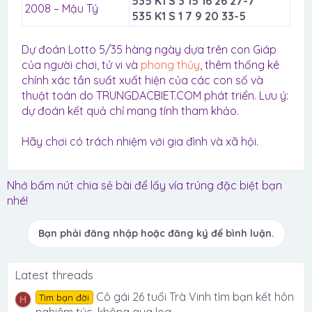
535 K1 S 3 15 16 26 27-7
2008 – Mậu Tý
535 K1 S 1 7 9 20 33-5
Dự đoán Lotto 5/35 hàng ngày dựa trên con Giáp
của người chơi, tử vi và
phong thủy
, thêm thống kê
chính xác tần suất xuất hiện của các con số và
thuật toán do TRUNGDACBIET.COM phát triển. Lưu ý:
dự đoán kết quả chỉ mang tính tham khảo.
Hãy chơi có trách nhiệm với gia đình và xã hội.
Nhớ bấm nút chia sẻ bài để lấy vía trúng đặc biệt bạn
nhé!
Bạn phải đăng nhập hoặc đăng ký để bình luận.
Latest threads
Cô gái 26 tuổi Trà Vinh tìm bạn kết hôn
Tìm bạn đời
H
nghiêm túc, không qua loa