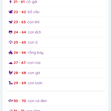
👩
21 - 61
: cô gái
🕊️
22 - 62
: bồ câu
🐒
23 - 63
: con khỉ
🐸
24 - 64
: con ếch
🦅
25 - 65
: con ó
🐲
26 - 66
: rồng bay
🐢
27 - 67
: con rùa
🐓
28 - 68
: con gà
🐍
29 - 69
: con lươn
🐟
30 - 70
: con cá đen
🦐
31 - 71
: con tôm