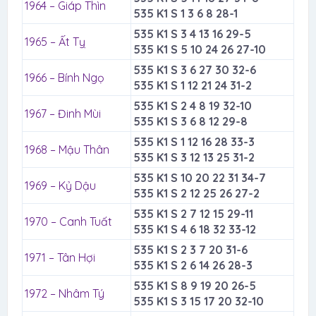
1964 – Giáp Thìn
535 K1 S 1 3 6 8 28-1
535 K1 S 3 4 13 16 29-5
1965 – Ất Tỵ
535 K1 S 5 10 24 26 27-10
535 K1 S 3 6 27 30 32-6
1966 – Bính Ngọ
535 K1 S 1 12 21 24 31-2
535 K1 S 2 4 8 19 32-10
1967 – Đinh Mùi
535 K1 S 3 6 8 12 29-8
535 K1 S 1 12 16 28 33-3
1968 – Mậu Thân
535 K1 S 3 12 13 25 31-2
535 K1 S 10 20 22 31 34-7
1969 – Kỷ Dậu
535 K1 S 2 12 25 26 27-2
535 K1 S 2 7 12 15 29-11
1970 – Canh Tuất
535 K1 S 4 6 18 32 33-12
535 K1 S 2 3 7 20 31-6
1971 – Tân Hợi
535 K1 S 2 6 14 26 28-3
535 K1 S 8 9 19 20 26-5
1972 – Nhâm Tý
535 K1 S 3 15 17 20 32-10