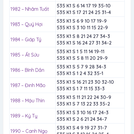
535 K1 S 6 14 17 19 35-10
1982 – Nhâm Tuất
535 K1 S 17 21 24 25 31-4
535 K1 S 6 9 10 17 19-9
1983 – Quý Hợi
535 K1 S 3 10 11 15 22-9
535 K1 S 8 21 24 27 34-3
1984 – Giáp Tý
535 K1 S 16 24 27 31 34-2
535 K1 S 1 5 11 14 19-11
1985 – Ất Sửu
535 K1 S 5 8 11 20 29-9
535 K1 S 5 7 9 28 34-3
1986 – Bính Dần
535 K1 S 1 2 4 32 35-1
535 K1 S 16 21 23 30 32-10
1987 – Đinh Mão
535 K1 S 1 7 11 15 33-3
535 K1 S 11 21 22 24 30-9
1988 – Mậu Thìn
535 K1 S 7 13 22 33 35-2
535 K1 S 3 10 16 17 24-3
1989 – Kỷ Tỵ
535 K1 S 2 6 21 24 34-7
535 K1 S 4 9 19 27 31-7
1990 – Canh Ngọ