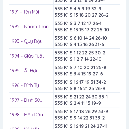
535 K1 S 3 12 16 24 25-4
535 K1 S 4 5 9 19 32-9
1991 – Tân Mùi
535 K1 S 13 18 20 27 28-2
535 K1 S 3 7 12 17 26-1
1992 – Nhâm Thân
535 K1 S 13 15 17 22 25-10
535 K1 S 6 10 14 24 26-10
1993 – Quý Dậu
535 K1 S 4 15 16 26 31-6
535 K1 S 1 12 22 25 30-2
1994 – Giáp Tuất
535 K1 S 1 2 7 14 22-10
535 K1 S 7 10 20 21 25-8
1995 – Ất Hợi
535 K1 S 3 4 15 19 27-6
535 K1 S 16 17 19 31 34-2
1996 – Bính Tý
535 K1 S 8 16 21 25 26-9
535 K1 S 21 22 24 30 35-1
1997 – Đinh Sửu
535 K1 S 2 4 11 15 19-9
535 K1 S 17 18 26 29 33-9
1998 – Mậu Dần
535 K1 S 9 14 22 31 33-2
535 K1 S 16 19 21 24 27-11