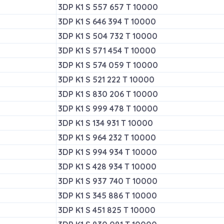
3DP K1 S 557 657 T 10000
3DP K1 S 646 394 T 10000
3DP K1 S 504 732 T 10000
3DP K1 S 571 454 T 10000
3DP K1 S 574 059 T 10000
3DP K1 S 521 222 T 10000
3DP K1 S 830 206 T 10000
3DP K1 S 999 478 T 10000
3DP K1 S 134 931 T 10000
3DP K1 S 964 232 T 10000
3DP K1 S 994 934 T 10000
3DP K1 S 428 934 T 10000
3DP K1 S 937 740 T 10000
3DP K1 S 345 886 T 10000
3DP K1 S 451 825 T 10000