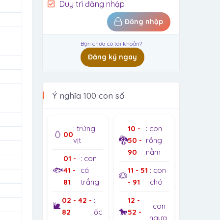
Duy trì đăng nhập
Đăng nhập
Bạn chưa có tài khoản?
Đăng ký ngay
Ý nghĩa 100 con số
: trứng
10 -
: con
🥚
00
🐉
vịt
50 -
rồng
90
nằm
01 -
: con
🐟
41 -
cá
11 - 51
: con
🐶
81
trắng
- 91
chó
02 - 42 -
:
12 -
🐌
: con
🐎
82
ốc
52 -
ngựa