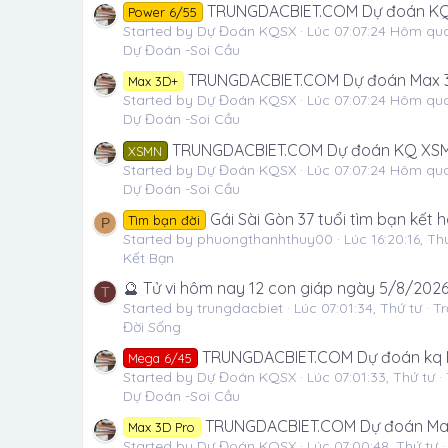
TRUNGDACBIET.COM Dự đoán KQ
Power 6/55
Started by Dự Đoán KQSX
Lúc 07:07:24 Hôm qu
Dự Đoán -Soi Cầu
TRUNGDACBIET.COM Dự đoán Max 3
Max 3D+
Started by Dự Đoán KQSX
Lúc 07:07:24 Hôm qu
Dự Đoán -Soi Cầu
TRUNGDACBIET.COM Dự đoán KQ XSM
XSMN
Started by Dự Đoán KQSX
Lúc 07:07:24 Hôm qu
Dự Đoán -Soi Cầu
Gái Sài Gòn 37 tuổi tìm bạn kết 
Tìm bạn đời
P
Started by phuongthanhthuy00
Lúc 16:20:16, Th
Kết Bạn
🔮 Tử vi hôm nay 12 con giáp ngày 5/8/202
T
Started by trungdacbiet
Lúc 07:01:34, Thứ tư
Tr
Đời Sống
TRUNGDACBIET.COM Dự đoán kq 
Mega 6/45
Started by Dự Đoán KQSX
Lúc 07:01:33, Thứ tư
Dự Đoán -Soi Cầu
TRUNGDACBIET.COM Dự đoán Max
Max 3D Pro
Started by Dự Đoán KQSX
Lúc 07:00:48, Thứ tư