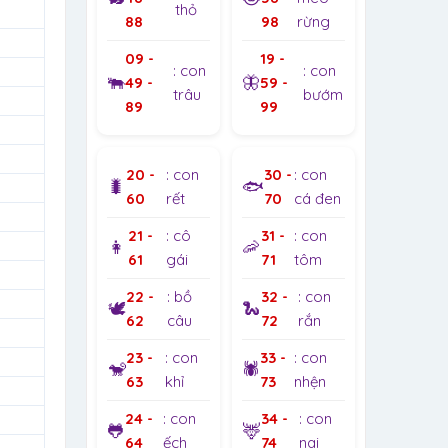
thỏ
88
98
rừng
09 -
19 -
: con
: con
🐃
🦋
49 -
59 -
trâu
bướm
89
99
20 -
: con
30 -
: con
🐛
🐟
60
rết
70
cá đen
21 -
: cô
31 -
: con
👩
🦐
61
gái
71
tôm
22 -
: bồ
32 -
: con
🕊️
🐍
62
câu
72
rắn
23 -
: con
33 -
: con
🐒
🕷️
63
khỉ
73
nhện
24 -
: con
34 -
: con
🐸
🦌
64
ếch
74
nai