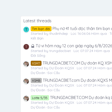
Latest threads
Phụ nữ 41 tuổi độc thân tìm bạn
Tìm bạn đời
T
Started by thudinhdep
Lúc 16:06:06 Hôm qua
T
Kết Bạn
🔮 Tử vi hôm nay 12 con giáp ngày 6/8/2026
T
Started by trungdacbiet
Lúc 07:07:24 Hôm qua
Đời Sống
TRUNGDACBIET.COM Dự đoán KQ XSM
XSMT
Started by Dự Đoán KQSX
Lúc 07:07:24 Hôm qu
Dự Đoán -Soi Cầu
TRUNGDACBIET.com Dự đoán KQXS Mi
XSMB
Started by Dự Đoán KQSX
Lúc 07:07:24 Hôm qu
Dự Đoán -Soi Cầu
TRUNGDACBIET.COM Dự đoán kq L
Lotte 5/35
Started by Dự Đoán KQSX
Lúc 07:07:24 Hôm qu
Dự Đoán -Soi Cầu