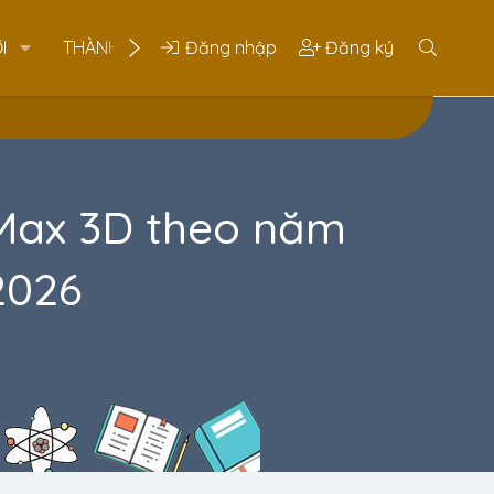
I
THÀNH VIÊN
Đăng nhập
Đăng ký
ax 3D theo năm
2026