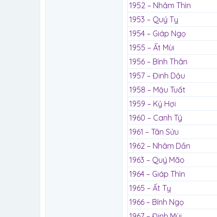
1952 – Nhâm Thìn
1953 – Quý Tỵ
1954 – Giáp Ngọ
1955 – Ất Mùi
1956 – Bính Thân
1957 – Đinh Dậu
1958 – Mậu Tuất
1959 – Kỷ Hợi
1960 – Canh Tý
1961 – Tân Sửu
1962 – Nhâm Dần
1963 – Quý Mão
1964 – Giáp Thìn
1965 – Ất Tỵ
1966 – Bính Ngọ
1967 – Đinh Mùi