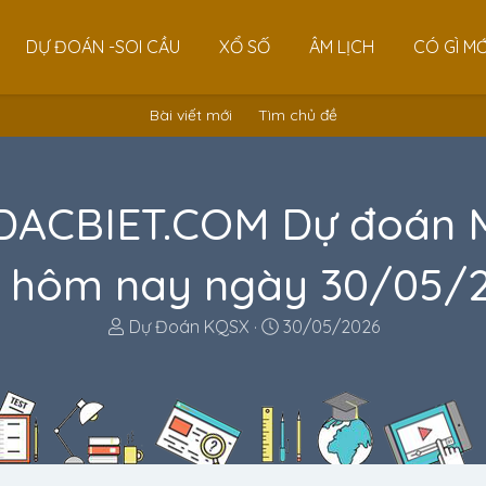
DỰ ĐOÁN -SOI CẦU
XỔ SỐ
ÂM LỊCH
CÓ GÌ MỚ
Bài viết mới
Tìm chủ đề
ACBIET.COM Dự đoán M
h hôm nay ngày 30/05/
T
N
Dự Đoán KQSX
30/05/2026
h
g
r
à
e
y
a
g
d
ử
s
i