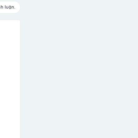
h luận.