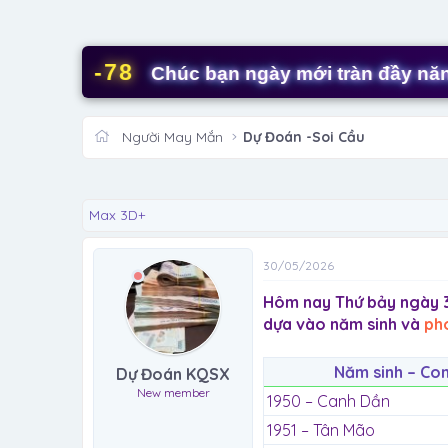
-78
là:
Chúc bạn ngày mới tràn đầy năng lượ
Người May Mắn
Dự Đoán -Soi Cầu
Max 3D+
30/05/2026
Hôm nay Thứ bảy ngày 3
dựa vào năm sinh và
ph
Năm sinh – Co
Dự Đoán KQSX
New member
1950 – Canh Dần
1951 – Tân Mão