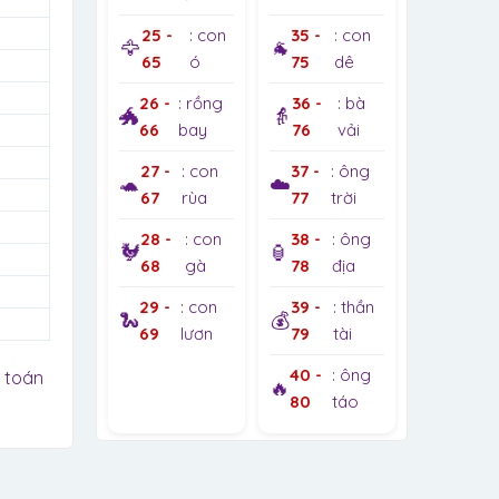
25 -
: con
35 -
: con
🦅
🐐
65
ó
75
dê
26 -
: rồng
36 -
: bà
🐲
👵
66
bay
76
vải
27 -
: con
37 -
: ông
🐢
☁️
67
rùa
77
trời
28 -
: con
38 -
: ông
🐓
🏮
68
gà
78
địa
29 -
: con
39 -
: thần
🐍
💰
69
lươn
79
tài
40 -
: ông
 toán
🔥
80
táo