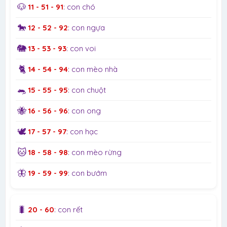
🐶
11 - 51 - 91
: con chó
🐎
12 - 52 - 92
: con ngựa
🐘
13 - 53 - 93
: con voi
🐈
14 - 54 - 94
: con mèo nhà
🐀
15 - 55 - 95
: con chuột
🐝
16 - 56 - 96
: con ong
🕊️
17 - 57 - 97
: con hạc
🐱
18 - 58 - 98
: con mèo rừng
🦋
19 - 59 - 99
: con bướm
🐛
20 - 60
: con rết