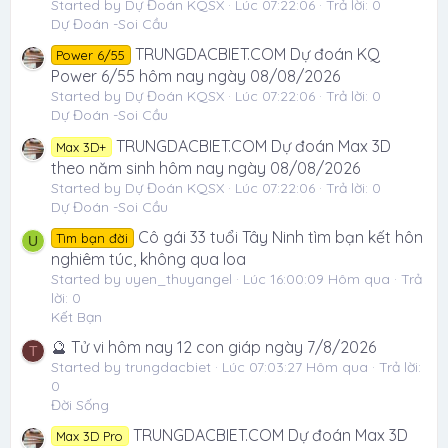
Started by Dự Đoán KQSX
Lúc 07:22:06
Trả lời: 0
Dự Đoán -Soi Cầu
TRUNGDACBIET.COM Dự đoán KQ
Power 6/55
Power 6/55 hôm nay ngày 08/08/2026
Started by Dự Đoán KQSX
Lúc 07:22:06
Trả lời: 0
Dự Đoán -Soi Cầu
TRUNGDACBIET.COM Dự đoán Max 3D
Max 3D+
theo năm sinh hôm nay ngày 08/08/2026
Started by Dự Đoán KQSX
Lúc 07:22:06
Trả lời: 0
Dự Đoán -Soi Cầu
Cô gái 33 tuổi Tây Ninh tìm bạn kết hôn
Tìm bạn đời
U
nghiêm túc, không qua loa
Started by uyen_thuyangel
Lúc 16:00:09 Hôm qua
Trả
lời: 0
Kết Bạn
🔮 Tử vi hôm nay 12 con giáp ngày 7/8/2026
T
Started by trungdacbiet
Lúc 07:03:27 Hôm qua
Trả lời:
0
Đời Sống
TRUNGDACBIET.COM Dự đoán Max 3D
Max 3D Pro