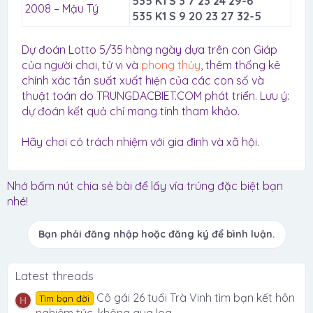
535 K1 S 3 7 23 24 29-6
2008 – Mậu Tý
535 K1 S 9 20 23 27 32-5
Dự đoán Lotto 5/35 hàng ngày dựa trên con Giáp
của người chơi, tử vi và
phong thủy
, thêm thống kê
chính xác tần suất xuất hiện của các con số và
thuật toán do TRUNGDACBIET.COM phát triển. Lưu ý:
dự đoán kết quả chỉ mang tính tham khảo.
Hãy chơi có trách nhiệm với gia đình và xã hội.
Nhớ bấm nút chia sẻ bài để lấy vía trúng đặc biệt bạn
nhé!
Bạn phải đăng nhập hoặc đăng ký để bình luận.
Latest threads
Cô gái 26 tuổi Trà Vinh tìm bạn kết hôn
Tìm bạn đời
H
nghiêm túc, không qua loa