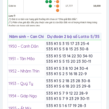
Năm sinh – Can Chi
Dự đoán 2 bộ số Lotto 5/35
535 K1 S 3 15 17 23 25-4
1950 – Canh Dần
535 K1 S 5 8 15 25 30-8
535 K1 S 13 14 22 30 34-10
1951 – Tân Mão
535 K1 S 5 15 20 23 30-11
535 K1 S 3 8 10 24 30-4
1952 – Nhâm Thìn
535 K1 S 2 5 16 18 22-9
535 K1 S 2 18 23 28 30-8
1953 – Quý Tỵ
535 K1 S 6 18 20 25 29-8
535 K1 S 7 9 12 22 28-9
1954 – Giáp Ngọ
535 K1 S 7 9 23 29 30-11
535 K1 S 1 6 17 19 28-3
1955 – Ất Mùi