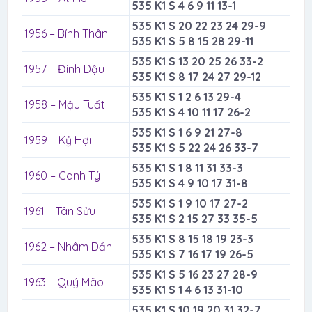
535 K1 S 4 6 9 11 13-1
535 K1 S 20 22 23 24 29-9
1956 – Bính Thân
535 K1 S 5 8 15 28 29-11
535 K1 S 13 20 25 26 33-2
1957 – Đinh Dậu
535 K1 S 8 17 24 27 29-12
535 K1 S 1 2 6 13 29-4
1958 – Mậu Tuất
535 K1 S 4 10 11 17 26-2
535 K1 S 1 6 9 21 27-8
1959 – Kỷ Hợi
535 K1 S 5 22 24 26 33-7
535 K1 S 1 8 11 31 33-3
1960 – Canh Tý
535 K1 S 4 9 10 17 31-8
535 K1 S 1 9 10 17 27-2
1961 – Tân Sửu
535 K1 S 2 15 27 33 35-5
535 K1 S 8 15 18 19 23-3
1962 – Nhâm Dần
535 K1 S 7 16 17 19 26-5
535 K1 S 5 16 23 27 28-9
1963 – Quý Mão
535 K1 S 1 4 6 13 31-10
535 K1 S 10 19 20 31 32-7