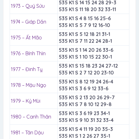
535 K1 S 14 15 24 28 29-3
1973 – Quý Sửu
535 K1 S 11 18 20 32 33-11
535 K1 S 4 8 15 16 25-6
1974 – Giáp Dần
535 K1 S 5 7 9 12 16-10
535 K1 S 5 12 18 21 31-1
1975 – Ất Mão
535 K1 S 7 11 22 24 28-1
535 K1 S 1 14 20 26 33-6
1976 – Bính Thìn
535 K1 S 1 10 15 22 30-1
535 K1 S 15 18 23 24 27-12
1977 – Đinh Tỵ
535 K1 S 2 7 12 20 23-10
535 K1 S 8 12 19 24 26-4
1978 – Mậu Ngọ
535 K1 S 3 6 9 12 33-6
535 K1 S 2 13 20 26 29-7
1979 – Kỷ Mùi
535 K1 S 7 8 10 12 29-8
535 K1 S 3 6 19 23 34-1
1980 – Canh Thân
535 K1 S 9 10 31 32 33-4
535 K1 S 4 11 19 20 35-3
1981 – Tân Dậu
535 K1 S 1 2 26 27 35-1