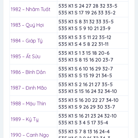
535 K1 S 24 27 28 32 33-5
1982 – Nhâm Tuất
535 K1 S 17 19 26 33 35-2
535 K1 S 8 31 32 33 35-5
1983 – Quý Hợi
535 K1 S 5 9 10 21 23-9
535 K1 S 3 5 11 22 35-12
1984 – Giáp Tý
535 K1 S 4 5 8 22 31-11
535 K1 S 1 3 15 18 20-6
1985 – Ất Sửu
535 K1 S 8 15 16 20 23-7
535 K1 S 6 10 16 29 32-7
1986 – Bính Dần
535 K1 S 5 15 19 21 34-5
535 K1 S 2 16 21 27 35-5
1987 – Đinh Mão
535 K1 S 15 16 24 32 34-10
535 K1 S 16 20 22 27 34-10
1988 – Mậu Thìn
535 K1 S 9 26 29 30 33-7
535 K1 S 16 21 23 24 32-10
1989 – Kỷ Tỵ
535 K1 S 3 4 5 17 35-4
535 K1 S 7 8 13 16 24-4
1990 – Canh Ngọ