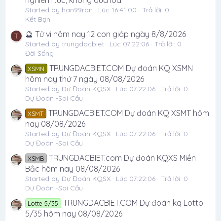
Started by han99ran
Lúc 16:41:00
Trả lời: 0
Kết Bạn
🔮 Tử vi hôm nay 12 con giáp ngày 8/8/2026
T
Started by trungdacbiet
Lúc 07:22:06
Trả lời: 0
Đời Sống
TRUNGDACBIET.COM Dự đoán KQ XSMN
XSMN
hôm nay thứ 7 ngày 08/08/2026
Started by Dự Đoán KQSX
Lúc 07:22:06
Trả lời: 0
Dự Đoán -Soi Cầu
TRUNGDACBIET.COM Dự đoán KQ XSMT hôm
XSMT
nay 08/08/2026
Started by Dự Đoán KQSX
Lúc 07:22:06
Trả lời: 0
Dự Đoán -Soi Cầu
TRUNGDACBIET.com Dự đoán KQXS Miền
XSMB
Bắc hôm nay 08/08/2026
Started by Dự Đoán KQSX
Lúc 07:22:06
Trả lời: 0
Dự Đoán -Soi Cầu
TRUNGDACBIET.COM Dự đoán kq Lotto
Lotte 5/35
5/35 hôm nay 08/08/2026