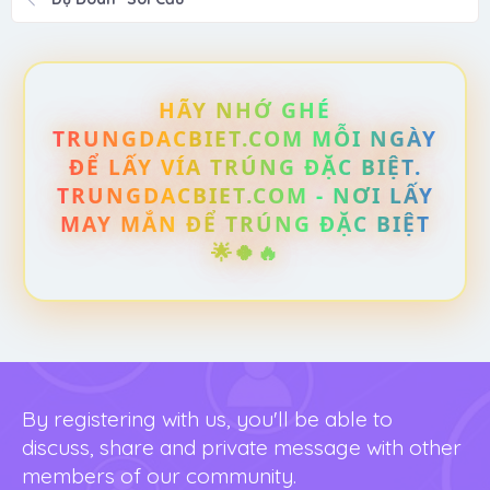
HÃY NHỚ GHÉ
TRUNGDACBIET.COM MỖI NGÀY
ĐỂ LẤY VÍA TRÚNG ĐẶC BIỆT.
TRUNGDACBIET.COM - NƠI LẤY
MAY MẮN ĐỂ TRÚNG ĐẶC BIỆT
🌟🍀🔥
By registering with us, you'll be able to
discuss, share and private message with other
members of our community.