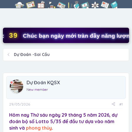
r
à
e
y
a
g
d
ử
s
i
t
39
Chúc bạn ngày mới tràn đầy năng lượng! ✨
a
r
t
Dự Đoán -Soi Cầu
e
r
Dự Đoán KQSX
New member
29/05/2026
#1
Hôm nay Thứ sáu ngày 29 tháng 5 năm 2026, dự
đoán bộ số Lotto 5/35 để đầu tư dựa vào năm
sinh và
phong thủy
.