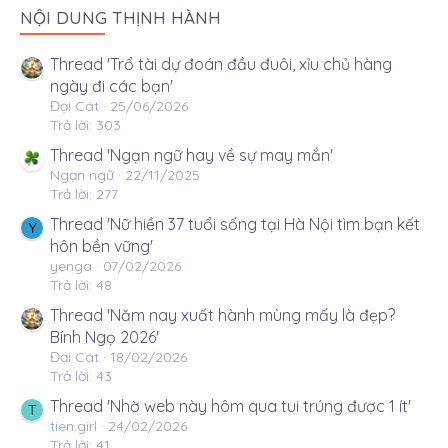
NỘI DUNG THỊNH HÀNH
Thread 'Trổ tài dự đoán đầu đuôi, xỉu chủ hàng
ngày đi các bạn'
Đại Cát
25/06/2026
Trả lời: 303
Thread 'Ngạn ngữ hay về sự may mắn'
Ngạn ngữ
22/11/2025
Trả lời: 277
Thread 'Nữ hiền 37 tuổi sống tại Hà Nội tìm bạn kết
Y
hôn bền vững'
yenga
07/02/2026
Trả lời: 48
Thread 'Năm nay xuất hành mùng mấy là đẹp?
Bính Ngọ 2026'
Đại Cát
18/02/2026
Trả lời: 43
Thread 'Nhờ web này hôm qua tui trúng được 1 ít'
T
tien.girl
24/02/2026
Trả lời: 41