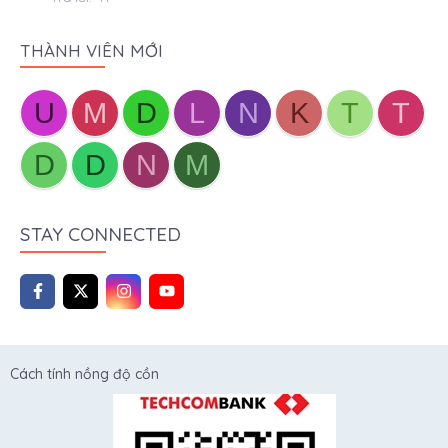
THÀNH VIÊN MỚI
U
M
D
L
N
K
T
T
D
D
N
M
STAY CONNECTED
Cách tính nồng độ cồn