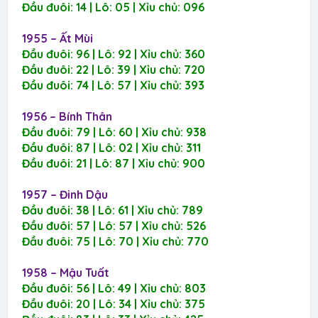
Đầu đuôi: 14 | Lô: 05 | Xỉu chủ: 096
1955 – Ất Mùi
Đầu đuôi: 96 | Lô: 92 | Xỉu chủ: 360
Đầu đuôi: 22 | Lô: 39 | Xỉu chủ: 720
Đầu đuôi: 74 | Lô: 57 | Xỉu chủ: 393
1956 – Bính Thân
Đầu đuôi: 79 | Lô: 60 | Xỉu chủ: 938
Đầu đuôi: 87 | Lô: 02 | Xỉu chủ: 311
Đầu đuôi: 21 | Lô: 87 | Xỉu chủ: 900
1957 – Đinh Dậu
Đầu đuôi: 38 | Lô: 61 | Xỉu chủ: 789
Đầu đuôi: 57 | Lô: 57 | Xỉu chủ: 526
Đầu đuôi: 75 | Lô: 70 | Xỉu chủ: 770
1958 – Mậu Tuất
Đầu đuôi: 56 | Lô: 49 | Xỉu chủ: 803
Đầu đuôi: 20 | Lô: 34 | Xỉu chủ: 375