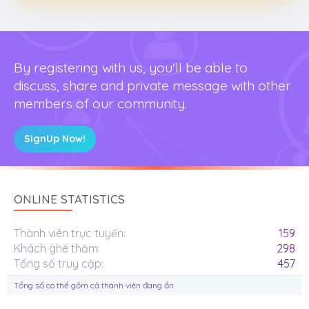
By registering with us, you'll be able to
discuss, share and private message with other
members of our community.
SignUp Now!
ONLINE STATISTICS
Thành viên trực tuyến
159
Khách ghé thăm
298
Tổng số truy cập
457
Tổng số có thể gồm cả thành viên đang ẩn.