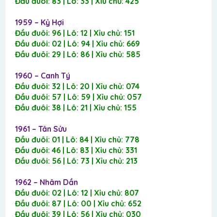
Đầu đuôi: 83 | Lô: 33 | Xỉu chủ: 425
1959 – Kỷ Hợi
Đầu đuôi: 96 | Lô: 12 | Xỉu chủ: 151
Đầu đuôi: 02 | Lô: 94 | Xỉu chủ: 669
Đầu đuôi: 29 | Lô: 86 | Xỉu chủ: 585
1960 – Canh Tý
Đầu đuôi: 32 | Lô: 20 | Xỉu chủ: 074
Đầu đuôi: 57 | Lô: 59 | Xỉu chủ: 057
Đầu đuôi: 38 | Lô: 21 | Xỉu chủ: 155
1961 – Tân Sửu
Đầu đuôi: 01 | Lô: 84 | Xỉu chủ: 778
Đầu đuôi: 46 | Lô: 83 | Xỉu chủ: 331
Đầu đuôi: 56 | Lô: 73 | Xỉu chủ: 213
1962 – Nhâm Dần
Đầu đuôi: 02 | Lô: 12 | Xỉu chủ: 807
Đầu đuôi: 87 | Lô: 00 | Xỉu chủ: 652
Đầu đuôi: 39 | Lô: 56 | Xỉu chủ: 030