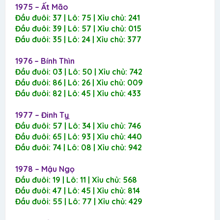
1975 – Ất Mão
Đầu đuôi: 37 | Lô: 75 | Xỉu chủ: 241
Đầu đuôi: 39 | Lô: 57 | Xỉu chủ: 015
Đầu đuôi: 35 | Lô: 24 | Xỉu chủ: 377
1976 – Bính Thìn
Đầu đuôi: 03 | Lô: 50 | Xỉu chủ: 742
Đầu đuôi: 86 | Lô: 26 | Xỉu chủ: 009
Đầu đuôi: 82 | Lô: 45 | Xỉu chủ: 433
1977 – Đinh Tỵ
Đầu đuôi: 57 | Lô: 34 | Xỉu chủ: 746
Đầu đuôi: 65 | Lô: 93 | Xỉu chủ: 440
Đầu đuôi: 74 | Lô: 08 | Xỉu chủ: 942
1978 – Mậu Ngọ
Đầu đuôi: 19 | Lô: 11 | Xỉu chủ: 568
Đầu đuôi: 47 | Lô: 45 | Xỉu chủ: 814
Đầu đuôi: 55 | Lô: 77 | Xỉu chủ: 429