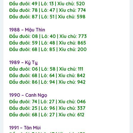
Đầu đuôi: 49 | Lô: 13 | Xỉu chủ: 520
Đầu đuôi: 78 | Lô: 47 | Xỉu chủ: 774
Đầu đuôi: 87 | Lô: 51 | Xỉu chủ: 598
1988 – Mậu Thìn
Đầu đuôi: 08 | Lô: 40 | Xỉu chủ: 773
Đầu đuôi: 59 | Lô: 48 | Xỉu chủ: 865
Đầu đuôi: 68 | Lô: 85 | Xỉu chủ: 200
1989 – Kỷ Tỵ
Đầu đuôi: 06 | Lô: 58 | Xỉu chủ: 111
Đầu đuôi: 68 | Lô: 64 | Xỉu chủ: 842
Đầu đuôi: 86 | Lô: 94 | Xỉu chủ: 942
1990 – Canh Ngọ
Đầu đuôi: 74 | Lô: 27 | Xỉu chủ: 046
Đầu đuôi: 25 | Lô: 96 | Xỉu chủ: 337
Đầu đuôi: 68 | Lô: 27 | Xỉu chủ: 612
1991 – Tân Mùi