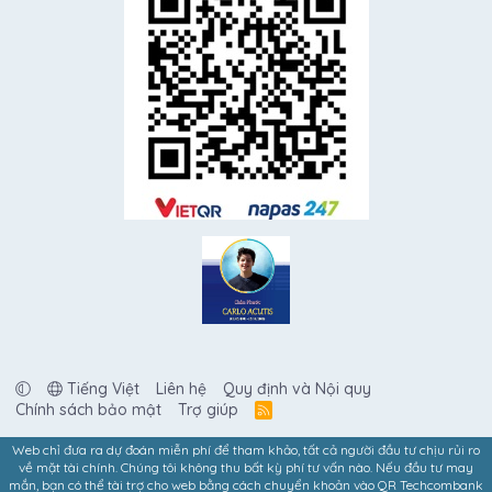
Tiếng Việt
Liên hệ
Quy định và Nội quy
Chính sách bảo mật
Trợ giúp
R
S
S
Web chỉ đưa ra dự đoán miễn phí để tham khảo, tất cả người đầu tư chịu rủi ro
về mặt tài chính. Chúng tôi không thu bất kỳ phí tư vấn nào. Nếu đầu tư may
mắn, bạn có thể tài trợ cho web bằng cách chuyển khoản vào QR Techcombank