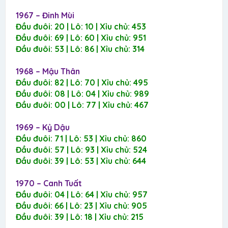
1967 – Đinh Mùi
Đầu đuôi: 20 | Lô: 10 | Xỉu chủ: 453
Đầu đuôi: 69 | Lô: 60 | Xỉu chủ: 951
Đầu đuôi: 53 | Lô: 86 | Xỉu chủ: 314
1968 – Mậu Thân
Đầu đuôi: 82 | Lô: 70 | Xỉu chủ: 495
Đầu đuôi: 08 | Lô: 04 | Xỉu chủ: 989
Đầu đuôi: 00 | Lô: 77 | Xỉu chủ: 467
1969 – Kỷ Dậu
Đầu đuôi: 71 | Lô: 53 | Xỉu chủ: 860
Đầu đuôi: 57 | Lô: 93 | Xỉu chủ: 524
Đầu đuôi: 39 | Lô: 53 | Xỉu chủ: 644
1970 – Canh Tuất
Đầu đuôi: 04 | Lô: 64 | Xỉu chủ: 957
Đầu đuôi: 66 | Lô: 23 | Xỉu chủ: 905
Đầu đuôi: 39 | Lô: 18 | Xỉu chủ: 215