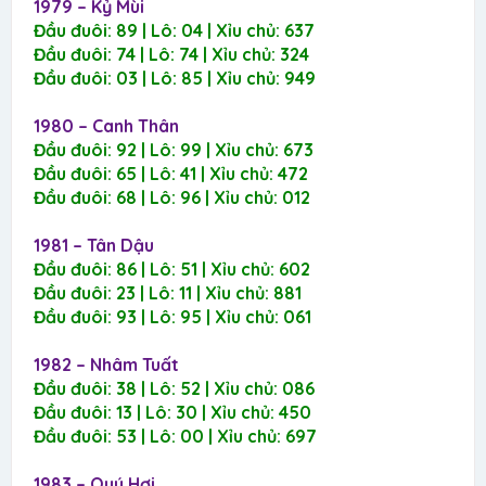
1979 – Kỷ Mùi
Đầu đuôi: 89 | Lô: 04 | Xỉu chủ: 637
Đầu đuôi: 74 | Lô: 74 | Xỉu chủ: 324
Đầu đuôi: 03 | Lô: 85 | Xỉu chủ: 949
1980 – Canh Thân
Đầu đuôi: 92 | Lô: 99 | Xỉu chủ: 673
Đầu đuôi: 65 | Lô: 41 | Xỉu chủ: 472
Đầu đuôi: 68 | Lô: 96 | Xỉu chủ: 012
1981 – Tân Dậu
Đầu đuôi: 86 | Lô: 51 | Xỉu chủ: 602
Đầu đuôi: 23 | Lô: 11 | Xỉu chủ: 881
Đầu đuôi: 93 | Lô: 95 | Xỉu chủ: 061
1982 – Nhâm Tuất
Đầu đuôi: 38 | Lô: 52 | Xỉu chủ: 086
Đầu đuôi: 13 | Lô: 30 | Xỉu chủ: 450
Đầu đuôi: 53 | Lô: 00 | Xỉu chủ: 697
1983 – Quý Hợi