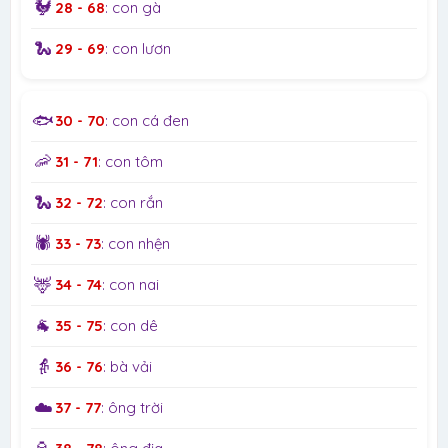
🐓
28 - 68
: con gà
🐍
29 - 69
: con lươn
🐟
30 - 70
: con cá đen
🦐
31 - 71
: con tôm
🐍
32 - 72
: con rắn
🕷️
33 - 73
: con nhện
🦌
34 - 74
: con nai
🐐
35 - 75
: con dê
👵
36 - 76
: bà vải
☁️
37 - 77
: ông trời