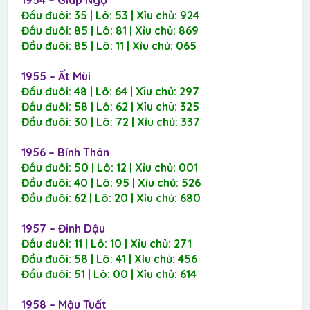
Đầu đuôi: 35 | Lô: 53 | Xỉu chủ: 924
Đầu đuôi: 85 | Lô: 81 | Xỉu chủ: 869
Đầu đuôi: 85 | Lô: 11 | Xỉu chủ: 065
1955 – Ất Mùi
Đầu đuôi: 48 | Lô: 64 | Xỉu chủ: 297
Đầu đuôi: 58 | Lô: 62 | Xỉu chủ: 325
Đầu đuôi: 30 | Lô: 72 | Xỉu chủ: 337
1956 – Bính Thân
Đầu đuôi: 50 | Lô: 12 | Xỉu chủ: 001
Đầu đuôi: 40 | Lô: 95 | Xỉu chủ: 526
Đầu đuôi: 62 | Lô: 20 | Xỉu chủ: 680
1957 – Đinh Dậu
Đầu đuôi: 11 | Lô: 10 | Xỉu chủ: 271
Đầu đuôi: 58 | Lô: 41 | Xỉu chủ: 456
Đầu đuôi: 51 | Lô: 00 | Xỉu chủ: 614
1958 – Mậu Tuất