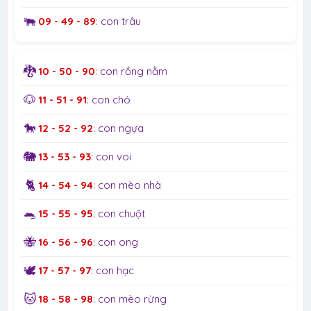
🐃
09 - 49 - 89
: con trâu
🐉
10 - 50 - 90
: con rồng nằm
🐶
11 - 51 - 91
: con chó
🐎
12 - 52 - 92
: con ngựa
🐘
13 - 53 - 93
: con voi
🐈
14 - 54 - 94
: con mèo nhà
🐀
15 - 55 - 95
: con chuột
🐝
16 - 56 - 96
: con ong
🕊️
17 - 57 - 97
: con hạc
🐱
18 - 58 - 98
: con mèo rừng