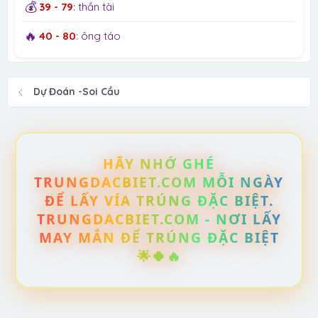
💰
39 - 79
: thần tài
🔥
40 - 80
: ông táo
Dự Đoán -Soi Cầu
HÃY NHỚ GHÉ
TRUNGDACBIET.COM MỖI NGÀY
ĐỂ LẤY VÍA TRÚNG ĐẶC BIỆT.
TRUNGDACBIET.COM - NƠI LẤY
MAY MẮN ĐỂ TRÚNG ĐẶC BIỆT
🌟🍀🔥