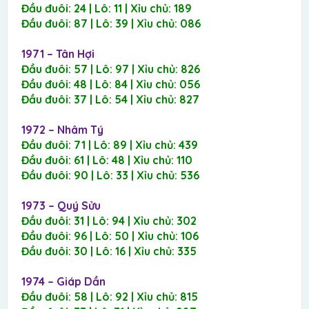
Đầu đuôi: 24 | Lô: 11 | Xỉu chủ: 189
Đầu đuôi: 87 | Lô: 39 | Xỉu chủ: 086
1971 – Tân Hợi
Đầu đuôi: 57 | Lô: 97 | Xỉu chủ: 826
Đầu đuôi: 48 | Lô: 84 | Xỉu chủ: 056
Đầu đuôi: 37 | Lô: 54 | Xỉu chủ: 827
1972 – Nhâm Tý
Đầu đuôi: 71 | Lô: 89 | Xỉu chủ: 439
Đầu đuôi: 61 | Lô: 48 | Xỉu chủ: 110
Đầu đuôi: 90 | Lô: 33 | Xỉu chủ: 536
1973 – Quý Sửu
Đầu đuôi: 31 | Lô: 94 | Xỉu chủ: 302
Đầu đuôi: 96 | Lô: 50 | Xỉu chủ: 106
Đầu đuôi: 30 | Lô: 16 | Xỉu chủ: 335
1974 – Giáp Dần
Đầu đuôi: 58 | Lô: 92 | Xỉu chủ: 815