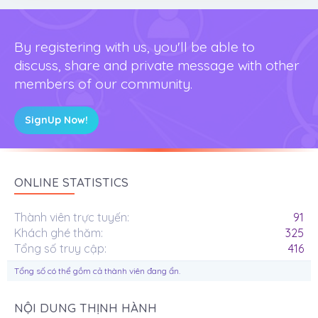
By registering with us, you'll be able to
discuss, share and private message with other
members of our community.
SignUp Now!
ONLINE STATISTICS
Thành viên trực tuyến
91
Khách ghé thăm
325
Tổng số truy cập
416
Tổng số có thể gồm cả thành viên đang ẩn.
NỘI DUNG THỊNH HÀNH