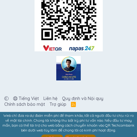
Tiếng Việt
Liên hệ
Quy định và Nội quy
Chính sách bảo mật
Trợ giúp
R
S
S
Web chỉ đưa ra dự đoán miễn phí để tham khảo, tất cả người đầu tư chịu rủi ro
về mặt tài chính. Chúng tôi không thu bất kỳ phí tư vấn nào. Nếu đầu tư may
mắn, bạn có thể tài trợ cho web bằng cách chuyển khoản vào QR Techcombank
bên dưới web tùy tâm để chúng tôi có kinh phí hoạt động.