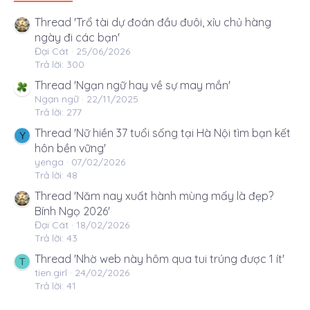
Thread 'Trổ tài dự đoán đầu đuôi, xỉu chủ hàng
ngày đi các bạn'
Đại Cát
25/06/2026
Trả lời: 300
Thread 'Ngạn ngữ hay về sự may mắn'
Ngạn ngữ
22/11/2025
Trả lời: 277
Thread 'Nữ hiền 37 tuổi sống tại Hà Nội tìm bạn kết
Y
hôn bền vững'
yenga
07/02/2026
Trả lời: 48
Thread 'Năm nay xuất hành mùng mấy là đẹp?
Bính Ngọ 2026'
Đại Cát
18/02/2026
Trả lời: 43
Thread 'Nhờ web này hôm qua tui trúng được 1 ít'
T
tien.girl
24/02/2026
Trả lời: 41