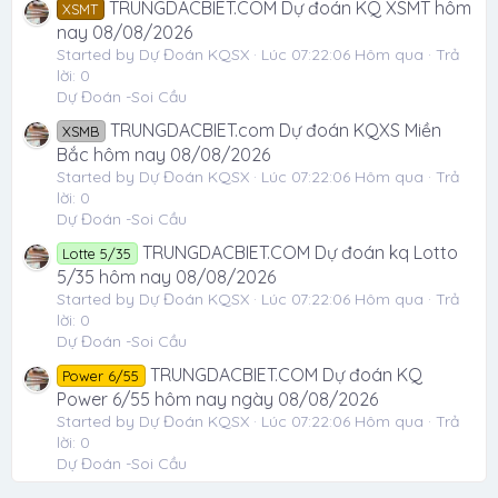
TRUNGDACBIET.COM Dự đoán KQ XSMT hôm
XSMT
nay 08/08/2026
Started by Dự Đoán KQSX
Lúc 07:22:06 Hôm qua
Trả
lời: 0
Dự Đoán -Soi Cầu
TRUNGDACBIET.com Dự đoán KQXS Miền
XSMB
Bắc hôm nay 08/08/2026
Started by Dự Đoán KQSX
Lúc 07:22:06 Hôm qua
Trả
lời: 0
Dự Đoán -Soi Cầu
TRUNGDACBIET.COM Dự đoán kq Lotto
Lotte 5/35
5/35 hôm nay 08/08/2026
Started by Dự Đoán KQSX
Lúc 07:22:06 Hôm qua
Trả
lời: 0
Dự Đoán -Soi Cầu
TRUNGDACBIET.COM Dự đoán KQ
Power 6/55
Power 6/55 hôm nay ngày 08/08/2026
Started by Dự Đoán KQSX
Lúc 07:22:06 Hôm qua
Trả
lời: 0
Dự Đoán -Soi Cầu