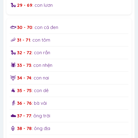
🐍
29 - 69
: con lươn
🐟
30 - 70
: con cá đen
🦐
31 - 71
: con tôm
🐍
32 - 72
: con rắn
🕷️
33 - 73
: con nhện
🦌
34 - 74
: con nai
🐐
35 - 75
: con dê
👵
36 - 76
: bà vải
☁️
37 - 77
: ông trời
🏮
38 - 78
: ông địa