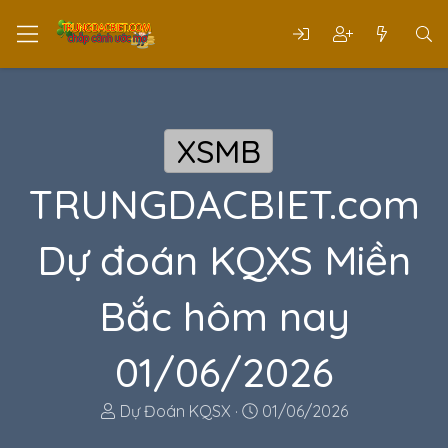
XSMB
TRUNGDACBIET.com
Dự đoán KQXS Miền
Bắc hôm nay
01/06/2026
T
N
Dự Đoán KQSX
01/06/2026
h
g