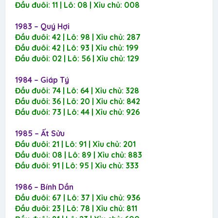
Đầu đuôi: 11 | Lô: 08 | Xỉu chủ: 008
1983 – Quý Hợi
Đầu đuôi: 42 | Lô: 98 | Xỉu chủ: 287
Đầu đuôi: 42 | Lô: 93 | Xỉu chủ: 199
Đầu đuôi: 02 | Lô: 56 | Xỉu chủ: 129
1984 – Giáp Tý
Đầu đuôi: 74 | Lô: 64 | Xỉu chủ: 328
Đầu đuôi: 36 | Lô: 20 | Xỉu chủ: 842
Đầu đuôi: 73 | Lô: 44 | Xỉu chủ: 926
1985 – Ất Sửu
Đầu đuôi: 21 | Lô: 91 | Xỉu chủ: 201
Đầu đuôi: 08 | Lô: 89 | Xỉu chủ: 883
Đầu đuôi: 91 | Lô: 95 | Xỉu chủ: 333
1986 – Bính Dần
Đầu đuôi: 67 | Lô: 37 | Xỉu chủ: 936
Đầu đuôi: 23 | Lô: 78 | Xỉu chủ: 811