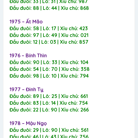
Đầu đuôi: 33 | Lô: 31 | Xỉu chủ: 987
Đầu đuôi: 88 | Lô: 44 | Xỉu chủ: 868
1975 – Ất Mão
Đầu đuôi: 58 | Lô: 17 | Xỉu chủ: 423
Đầu đuôi: 97 | Lô: 49 | Xỉu chủ: 021
Đầu đuôi: 12 | Lô: 03 | Xỉu chủ: 857
1976 – Bính Thìn
Đầu đuôi: 90 | Lô: 33 | Xỉu chủ: 104
Đầu đuôi: 54 | Lô: 70 | Xỉu chủ: 358
Đầu đuôi: 98 | Lô: 10 | Xỉu chủ: 794
1977 – Đinh Tỵ
Đầu đuôi: 89 | Lô: 25 | Xỉu chủ: 661
Đầu đuôi: 83 | Lô: 14 | Xỉu chủ: 754
Đầu đuôi: 22 | Lô: 90 | Xỉu chủ: 266
1978 – Mậu Ngọ
Đầu đuôi: 29 | Lô: 90 | Xỉu chủ: 561
Đầu đuôi: 46 | Lô: 43 | Xỉu chủ: 756