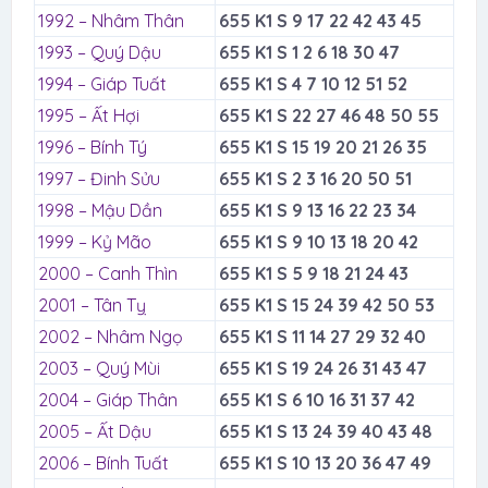
1992 – Nhâm Thân
655 K1 S 9 17 22 42 43 45
1993 – Quý Dậu
655 K1 S 1 2 6 18 30 47
1994 – Giáp Tuất
655 K1 S 4 7 10 12 51 52
1995 – Ất Hợi
655 K1 S 22 27 46 48 50 55
1996 – Bính Tý
655 K1 S 15 19 20 21 26 35
1997 – Đinh Sửu
655 K1 S 2 3 16 20 50 51
1998 – Mậu Dần
655 K1 S 9 13 16 22 23 34
1999 – Kỷ Mão
655 K1 S 9 10 13 18 20 42
2000 – Canh Thìn
655 K1 S 5 9 18 21 24 43
2001 – Tân Tỵ
655 K1 S 15 24 39 42 50 53
2002 – Nhâm Ngọ
655 K1 S 11 14 27 29 32 40
2003 – Quý Mùi
655 K1 S 19 24 26 31 43 47
2004 – Giáp Thân
655 K1 S 6 10 16 31 37 42
2005 – Ất Dậu
655 K1 S 13 24 39 40 43 48
2006 – Bính Tuất
655 K1 S 10 13 20 36 47 49