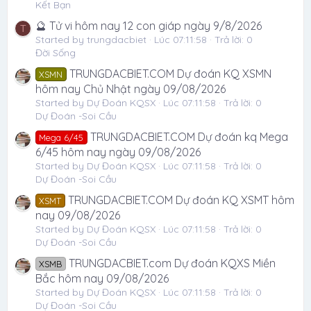
Kết Bạn
🔮 Tử vi hôm nay 12 con giáp ngày 9/8/2026
T
Started by trungdacbiet
Lúc 07:11:58
Trả lời: 0
Đời Sống
TRUNGDACBIET.COM Dự đoán KQ XSMN
XSMN
hôm nay Chủ Nhật ngày 09/08/2026
Started by Dự Đoán KQSX
Lúc 07:11:58
Trả lời: 0
Dự Đoán -Soi Cầu
TRUNGDACBIET.COM Dự đoán kq Mega
Mega 6/45
6/45 hôm nay ngày 09/08/2026
Started by Dự Đoán KQSX
Lúc 07:11:58
Trả lời: 0
Dự Đoán -Soi Cầu
TRUNGDACBIET.COM Dự đoán KQ XSMT hôm
XSMT
nay 09/08/2026
Started by Dự Đoán KQSX
Lúc 07:11:58
Trả lời: 0
Dự Đoán -Soi Cầu
TRUNGDACBIET.com Dự đoán KQXS Miền
XSMB
Bắc hôm nay 09/08/2026
Started by Dự Đoán KQSX
Lúc 07:11:58
Trả lời: 0
Dự Đoán -Soi Cầu