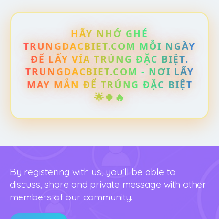
HÃY NHỚ GHÉ
TRUNGDACBIET.COM MỖI NGÀY
ĐỂ LẤY VÍA TRÚNG ĐẶC BIỆT.
TRUNGDACBIET.COM - NƠI LẤY
MAY MẮN ĐỂ TRÚNG ĐẶC BIỆT
🌟🍀🔥
By registering with us, you'll be able to
discuss, share and private message with other
members of our community.