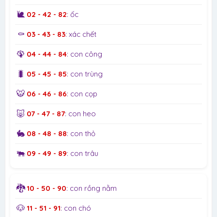
🐌
02 - 42 - 82
: ốc
⚰️
03 - 43 - 83
: xác chết
🦚
04 - 44 - 84
: con công
🐛
05 - 45 - 85
: con trùng
🐯
06 - 46 - 86
: con cọp
🐷
07 - 47 - 87
: con heo
🐇
08 - 48 - 88
: con thỏ
🐃
09 - 49 - 89
: con trâu
🐉
10 - 50 - 90
: con rồng nằm
🐶
11 - 51 - 91
: con chó