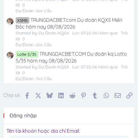
lời: 0
Dự Đoán -Soi Cầu
TRUNGDACBIET.com Dự đoán KQXS Miền
XSMB
Bắc hôm nay 08/08/2026
Started by Dự Đoán KQSX
Lúc 07:22:06 Hôm qua
Trả
lời: 0
Dự Đoán -Soi Cầu
TRUNGDACBIET.COM Dự đoán kq Lotto
Lotte 5/35
5/35 hôm nay 08/08/2026
Started by Dự Đoán KQSX
Lúc 07:22:06 Hôm qua
Trả
lời: 0
Dự Đoán -Soi Cầu
Facebook
X
Bluesky
LinkedIn
Reddit
Pinterest
Tumblr
WhatsApp
Email
Li
Chia sẻ:
Đăng nhập
Tên tài khoản hoặc địa chỉ Email