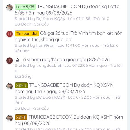
TRUNGDACBIET.COM Dự đoán kq Lotto
Lotte 5/35
5/35 hôm nay 09/08/2026
Started by Dự Đoán KQSX
Lúc 07:11:58
Trả lời: 0
Dự Đoán -Soi Cầu
Cô gái 26 tuổi Trà Vinh tìm bạn kết hôn
Tìm bạn đời
H
nghiêm túc, không qua loa
Started by han99ran
Lúc 16:41:00 Hôm qua
Trả lời: 0
Kết Bạn
🔮 Tử vi hôm nay 12 con giáp ngày 8/8/2026
T
Started by trungdacbiet
Lúc 07:22:06 Hôm qua
Trả lời:
0
Đời Sống
TRUNGDACBIET.COM Dự đoán KQ XSMN
XSMN
hôm nay thứ 7 ngày 08/08/2026
Started by Dự Đoán KQSX
Lúc 07:22:06 Hôm qua
Trả
lời: 0
Dự Đoán -Soi Cầu
TRUNGDACBIET.COM Dự đoán KQ XSMT hôm
XSMT
nay 08/08/2026
Started by Dự Đoán KQSX
Lúc 07:22:06 Hôm qua
Trả