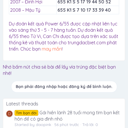
2007 – Đinh Hợi
655 K1 S 5 17 19 44 50 52
2008 – Mậu Tý
655 K1 S 7 10 17 33 39 40
Dự đoán kết quả Power 6/55 được cập nhật liên tục
vào sáng thứ 3 - 5 - 7 hàng tuần. Dự đoán kết quả
6/55 theo Tử Vi, Can Chi được tạo dựa trên xác suất
thống kê và thuật toán cho trungdacbiet.com phát
triển. Chúc bạn
may mắn
!
Nhớ bấm nút chia sẻ bài để lấy vía trúng đặc biệt bạn
nhé!
Bạn phải đăng nhập hoặc đăng ký để bình luận.
Latest threads
Gái hiền lành 28 tuổi mong tìm bạn kết
Tìm bạn đời
D
hôn để có gia đình nhỏ
Started by daopink
56 phút trước
Trả lời: 0