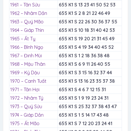
1961 – Tân Sửu
655 K1 S 13 23 41 50 52 53
1962 – Nhâm Dần
655 K1 S 2 8 21 22 46 49
1963 – Quý Mão
655 K1 S 22 26 30 36 37 55
1964 – Giáp Thìn
655 K1 S 10 18 31 40 42 53
1965 – Ất Tỵ
655 K1 S 19 20 21 31 45 49
1966 – Bính Ngọ
655 K1 S 4 19 34 40 45 52
1967 – Đinh Mùi
655 K1 S 1 2 18 36 38 48
1968 – Mậu Thân
655 K1 S 6 9 11 26 40 55
1969 – Kỷ Dậu
655 K1 S 3 15 16 32 37 44
1970 – Canh Tuất
655 K1 S 13 16 23 35 37 38
1971 – Tân Hợi
655 K1 S 4 6 7 12 15 31
1972 – Nhâm Tý
655 K1 S 1 9 19 23 24 31
1973 – Quý Sửu
655 K1 S 25 32 37 38 43 47
1974 – Giáp Dần
655 K1 S 1 5 14 17 43 48
1975 – Ất Mão
655 K1 S 7 12 20 23 24 41