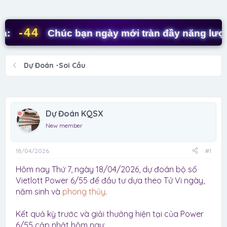
d
ử
s
i
t
-44
Chúc bạn ngày mới tràn đầy năng lượng!
a
r
t
Dự Đoán -Soi Cầu
e
r
Dự Đoán KQSX
New member
18/04/2026
#1
Hôm nay Thứ 7, ngày 18/04/2026, dự đoán bộ số
Vietlott Power 6/55 để đầu tư dựa theo Tử Vi ngày,
năm sinh và
phong thủy
.
Kết quả kỳ trước và giải thưởng hiện tại của Power
6/55 cập nhật hôm nay: