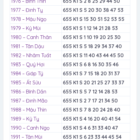
1976 – Bính Thìn
655 K1 S 2 8 25 29 44 50
1977 – Đinh Tỵ
655 K1 S 5 20 30 38 47 53
1978 – Mậu Ngọ
655 K1 S 15 30 51 52 53 55
1979 – Kỷ Mùi
655 K1 S 1 12 14 21 28 53
1980 – Canh Thân
655 K1 S 1 10 19 20 25 30
1981 – Tân Dậu
655 K1 S 5 18 29 34 37 40
1982 – Nhâm Tuất
655 K1 S 11 40 43 44 45 50
1983 – Quý Hợi
655 K1 S 6 8 16 30 35 46
1984 – Giáp Tý
655 K1 S 7 15 18 20 31 37
1985 – Ất Sửu
655 K1 S 20 21 25 27 33 37
1986 – Bính Dần
655 K1 S 5 7 12 14 28 53
1987 – Đinh Mão
655 K1 S 2 7 17 21 34 50
1988 – Mậu Thìn
655 K1 S 7 8 20 24 28 40
1989 – Kỷ Tỵ
655 K1 S 4 16 20 40 41 54
1990 – Canh Ngọ
655 K1 S 4 6 31 33 40 47
1991 – Tân Mùi
655 K1 S 6 23 33 44 45 54