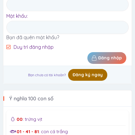
Mật khẩu
Bạn đã quên mật khẩu?
Duy trì đăng nhập
Đăng nhập
Đăng ký ngay
Bạn chưa có tài khoản?
Ý nghĩa 100 con số
🥚
00
: trứng vịt
🐟
01 - 41 - 81
: con cá trắng