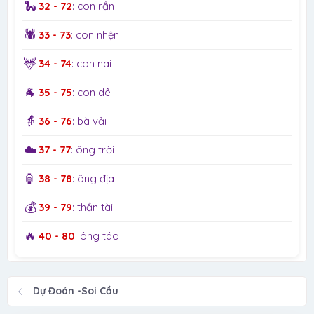
🐍
32 - 72
: con rắn
🕷️
33 - 73
: con nhện
🦌
34 - 74
: con nai
🐐
35 - 75
: con dê
👵
36 - 76
: bà vải
☁️
37 - 77
: ông trời
🏮
38 - 78
: ông địa
💰
39 - 79
: thần tài
🔥
40 - 80
: ông táo
Dự Đoán -Soi Cầu