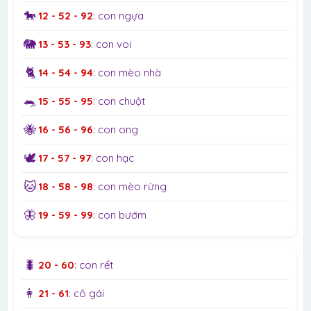
🐎
12 - 52 - 92
: con ngựa
🐘
13 - 53 - 93
: con voi
🐈
14 - 54 - 94
: con mèo nhà
🐀
15 - 55 - 95
: con chuột
🐝
16 - 56 - 96
: con ong
🕊️
17 - 57 - 97
: con hạc
🐱
18 - 58 - 98
: con mèo rừng
🦋
19 - 59 - 99
: con bướm
🐛
20 - 60
: con rết
👩
21 - 61
: cô gái