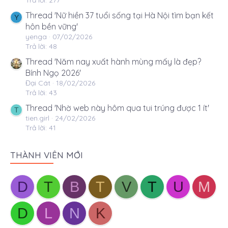
Thread 'Nữ hiền 37 tuổi sống tại Hà Nội tìm bạn kết
Y
hôn bền vững'
yenga
07/02/2026
Trả lời: 48
Thread 'Năm nay xuất hành mùng mấy là đẹp?
Bính Ngọ 2026'
Đại Cát
18/02/2026
Trả lời: 43
Thread 'Nhờ web này hôm qua tui trúng được 1 ít'
T
tien.girl
24/02/2026
Trả lời: 41
THÀNH VIÊN MỚI
D
T
B
T
V
T
U
M
D
L
N
K