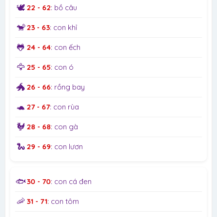
🕊️
22 - 62
: bồ câu
🐒
23 - 63
: con khỉ
🐸
24 - 64
: con ếch
🦅
25 - 65
: con ó
🐲
26 - 66
: rồng bay
🐢
27 - 67
: con rùa
🐓
28 - 68
: con gà
🐍
29 - 69
: con lươn
🐟
30 - 70
: con cá đen
🦐
31 - 71
: con tôm