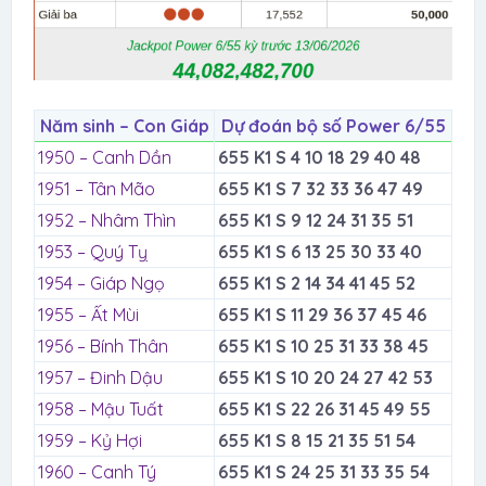
Năm sinh – Con Giáp
Dự đoán bộ số Power 6/55
1950 – Canh Dần
655 K1 S 4 10 18 29 40 48
1951 – Tân Mão
655 K1 S 7 32 33 36 47 49
1952 – Nhâm Thìn
655 K1 S 9 12 24 31 35 51
1953 – Quý Tỵ
655 K1 S 6 13 25 30 33 40
1954 – Giáp Ngọ
655 K1 S 2 14 34 41 45 52
1955 – Ất Mùi
655 K1 S 11 29 36 37 45 46
1956 – Bính Thân
655 K1 S 10 25 31 33 38 45
1957 – Đinh Dậu
655 K1 S 10 20 24 27 42 53
1958 – Mậu Tuất
655 K1 S 22 26 31 45 49 55
1959 – Kỷ Hợi
655 K1 S 8 15 21 35 51 54
1960 – Canh Tý
655 K1 S 24 25 31 33 35 54