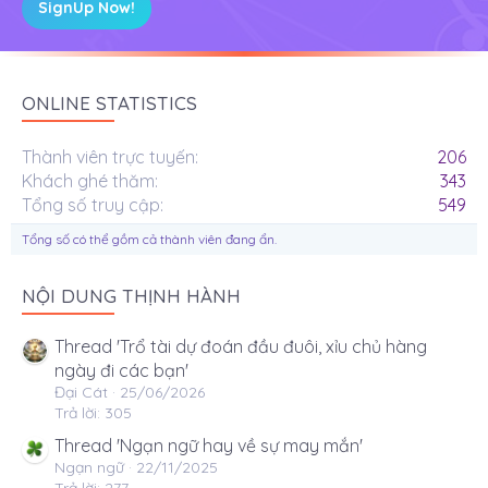
SignUp Now!
ONLINE STATISTICS
Thành viên trực tuyến
206
Khách ghé thăm
343
Tổng số truy cập
549
Tổng số có thể gồm cả thành viên đang ẩn.
NỘI DUNG THỊNH HÀNH
Thread 'Trổ tài dự đoán đầu đuôi, xỉu chủ hàng
ngày đi các bạn'
Đại Cát
25/06/2026
Trả lời: 305
Thread 'Ngạn ngữ hay về sự may mắn'
Ngạn ngữ
22/11/2025
Trả lời: 277