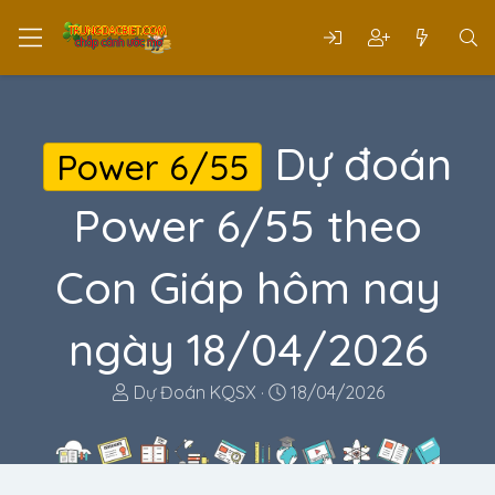
Dự đoán
Power 6/55
Power 6/55 theo
Con Giáp hôm nay
ngày 18/04/2026
T
N
Dự Đoán KQSX
18/04/2026
h
g
r
à
e
y
a
g