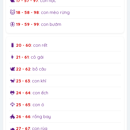
🕊️
17 - 57 - 97
: con hạc
🐱
18 - 58 - 98
: con mèo rừng
🦋
19 - 59 - 99
: con bướm
🐛
20 - 60
: con rết
👩
21 - 61
: cô gái
🕊️
22 - 62
: bồ câu
🐒
23 - 63
: con khỉ
🐸
24 - 64
: con ếch
🦅
25 - 65
: con ó
🐲
26 - 66
: rồng bay
🐢
27 - 67
: con rùa