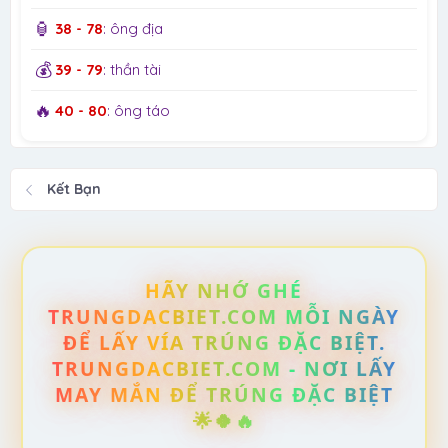
🏮
38 - 78
: ông địa
💰
39 - 79
: thần tài
🔥
40 - 80
: ông táo
Kết Bạn
HÃY NHỚ GHÉ
TRUNGDACBIET.COM MỖI NGÀY
ĐỂ LẤY VÍA TRÚNG ĐẶC BIỆT.
TRUNGDACBIET.COM - NƠI LẤY
MAY MẮN ĐỂ TRÚNG ĐẶC BIỆT
🌟🍀🔥