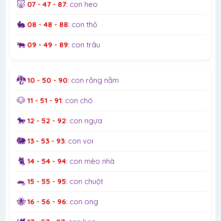
🐷
07 - 47 - 87
: con heo
🐇
08 - 48 - 88
: con thỏ
🐃
09 - 49 - 89
: con trâu
🐉
10 - 50 - 90
: con rồng nằm
🐶
11 - 51 - 91
: con chó
🐎
12 - 52 - 92
: con ngựa
🐘
13 - 53 - 93
: con voi
🐈
14 - 54 - 94
: con mèo nhà
🐀
15 - 55 - 95
: con chuột
🐝
16 - 56 - 96
: con ong