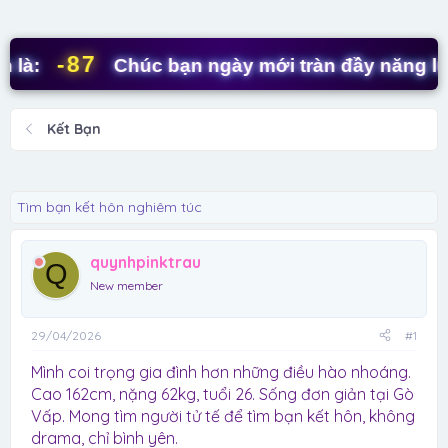
d
ử
s
i
t
-87
à:
Chúc bạn ngày mới tràn đầy năng lượn
a
r
t
Kết Bạn
e
r
Tìm bạn kết hôn nghiêm túc
quynhpinktrau
Q
New member
29/04/2026
#1
Mình coi trọng gia đình hơn những điều hào nhoáng.
Cao 162cm, nặng 62kg, tuổi 26. Sống đơn giản tại Gò
Vấp. Mong tìm người tử tế để tìm bạn kết hôn, không
drama, chỉ bình yên.