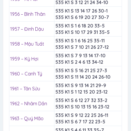
535 K1 S 3 12 21 24 34-10
535 K1 S 13 14 17 26 30-1
1956 – Bính Thân
535 K1 S 6 19 20 27 30-7
535 K1 S 1 6 18 20 33-5
1957 – Đinh Dậu
535 K1 S 10 17 29 31 35-5
535 K1 S 1 6 16 25 35-11
1958 – Mậu Tuất
535 K1 S 7 10 21 26 27-12
535 K1 S 7 9 13 14 17-10
1959 – Kỷ Hợi
535 K1 S 2 4 6 13 34-12
535 K1 S 5 16 21 25 27-3
1960 – Canh Tý
535 K1 S 11 14 20 24 26-10
535 K1 S 9 13 14 21 29-9
1961 – Tân Sửu
535 K1 S 1 12 15 20 23-12
535 K1 S 6 12 27 32 33-2
1962 – Nhâm Dần
535 K1 S 10 13 15 16 23-12
535 K1 S 9 12 22 25 26-11
1963 – Quý Mão
535 K1 S 6 7 17 22 23-5
535 K1 S 4 6 11 33 35-7