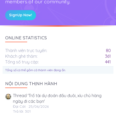
members of our community.
SignUp Now!
ONLINE STATISTICS
Thành viên trực tuyến
80
Khách ghé thăm
361
Tổng số truy cập
441
Tổng số có thể gồm cả thành viên đang ẩn.
NỘI DUNG THỊNH HÀNH
Thread 'Trổ tài dự đoán đầu đuôi, xỉu chủ hàng
ngày đi các bạn'
Đại Cát
25/06/2026
Trả lời: 301