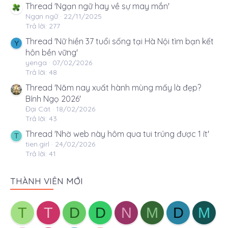
Thread 'Ngạn ngữ hay về sự may mắn'
Ngạn ngữ
22/11/2025
Trả lời: 277
Thread 'Nữ hiền 37 tuổi sống tại Hà Nội tìm bạn kết
Y
hôn bền vững'
yenga
07/02/2026
Trả lời: 48
Thread 'Năm nay xuất hành mùng mấy là đẹp?
Bính Ngọ 2026'
Đại Cát
18/02/2026
Trả lời: 43
Thread 'Nhờ web này hôm qua tui trúng được 1 ít'
T
tien.girl
24/02/2026
Trả lời: 41
THÀNH VIÊN MỚI
T
T
D
D
N
M
D
M