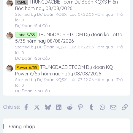
TRUNGDACBIET.com Dự đoán KQXS Miền
XSMB
Bắc hôm nay 08/08/2026
Started by Dự Đoán KQSX
Lúc 07:22:06 Hôm qua
Trả
lời: 0
Dự Đoán -Soi Cầu
TRUNGDACBIET.COM Dự đoán kq Lotto
Lotte 5/35
5/35 hôm nay 08/08/2026
Started by Dự Đoán KQSX
Lúc 07:22:06 Hôm qua
Trả
lời: 0
Dự Đoán -Soi Cầu
TRUNGDACBIET.COM Dự đoán KQ
Power 6/55
Power 6/55 hôm nay ngày 08/08/2026
Started by Dự Đoán KQSX
Lúc 07:22:06 Hôm qua
Trả
lời: 0
Dự Đoán -Soi Cầu
Facebook
X
Bluesky
LinkedIn
Reddit
Pinterest
Tumblr
WhatsApp
Email
Li
Chia sẻ:
Đăng nhập