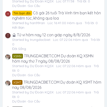
Started by Dự Đoán KQSX
Lúc 07:11:58
Trả lời: 0
Dự Đoán -Soi Cầu
Cô gái 26 tuổi Trà Vinh tìm bạn kết hôn
Tìm bạn đời
H
nghiêm túc, không qua loa
Started by han99ran
Lúc 16:41:00 Hôm qua
Trả lời: 0
Kết Bạn
🔮 Tử vi hôm nay 12 con giáp ngày 8/8/2026
T
Started by trungdacbiet
Lúc 07:22:06 Hôm qua
Trả lời:
0
Đời Sống
TRUNGDACBIET.COM Dự đoán KQ XSMN
XSMN
hôm nay thứ 7 ngày 08/08/2026
Started by Dự Đoán KQSX
Lúc 07:22:06 Hôm qua
Trả
lời: 0
Dự Đoán -Soi Cầu
TRUNGDACBIET.COM Dự đoán KQ XSMT hôm
XSMT
nay 08/08/2026
Started by Dự Đoán KQSX
Lúc 07:22:06 Hôm qua
Trả
lời: 0
Dự Đoán -Soi Cầu