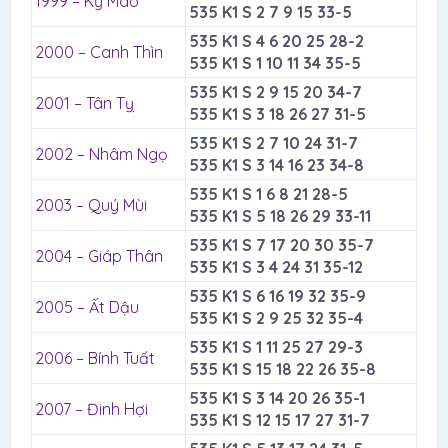
1999 – Kỷ Mão
535 K1 S 2 7 9 15 33-5
535 K1 S 4 6 20 25 28-2
2000 – Canh Thìn
535 K1 S 1 10 11 34 35-5
535 K1 S 2 9 15 20 34-7
2001 – Tân Tỵ
535 K1 S 3 18 26 27 31-5
535 K1 S 2 7 10 24 31-7
2002 – Nhâm Ngọ
535 K1 S 3 14 16 23 34-8
535 K1 S 1 6 8 21 28-5
2003 – Quý Mùi
535 K1 S 5 18 26 29 33-11
535 K1 S 7 17 20 30 35-7
2004 – Giáp Thân
535 K1 S 3 4 24 31 35-12
535 K1 S 6 16 19 32 35-9
2005 – Ất Dậu
535 K1 S 2 9 25 32 35-4
535 K1 S 1 11 25 27 29-3
2006 – Bính Tuất
535 K1 S 15 18 22 26 35-8
535 K1 S 3 14 20 26 35-1
2007 – Đinh Hợi
535 K1 S 12 15 17 27 31-7