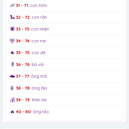
🦐
31 - 71
: con tôm
🐍
32 - 72
: con rắn
🕷️
33 - 73
: con nhện
🦌
34 - 74
: con nai
🐐
35 - 75
: con dê
👵
36 - 76
: bà vải
☁️
37 - 77
: ông trời
🏮
38 - 78
: ông địa
💰
39 - 79
: thần tài
🔥
40 - 80
: ông táo