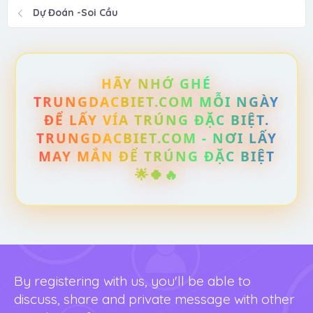
Dự Đoán -Soi Cầu
HÃY NHỚ GHÉ
TRUNGDACBIET.COM MỖI NGÀY
ĐỂ LẤY VÍA TRÚNG ĐẶC BIỆT.
TRUNGDACBIET.COM - NƠI LẤY
MAY MẮN ĐỂ TRÚNG ĐẶC BIỆT
🌟🍀🔥
By registering with us, you'll be able to
discuss, share and private message with other