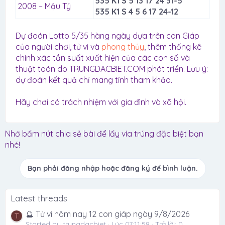
535 K1 S 5 13 17 24 31-5
2008 – Mậu Tý
535 K1 S 4 5 6 17 24-12
Dự đoán Lotto 5/35 hàng ngày dựa trên con Giáp
của người chơi, tử vi và
phong thủy
, thêm thống kê
chính xác tần suất xuất hiện của các con số và
thuật toán do TRUNGDACBIET.COM phát triển. Lưu ý:
dự đoán kết quả chỉ mang tính tham khảo.
Hãy chơi có trách nhiệm với gia đình và xã hội.
Nhớ bấm nút chia sẻ bài để lấy vía trúng đặc biệt bạn
nhé!
Bạn phải đăng nhập hoặc đăng ký để bình luận.
Latest threads
🔮 Tử vi hôm nay 12 con giáp ngày 9/8/2026
T
Started by trungdacbiet
Lúc 07:11:58
Trả lời: 0