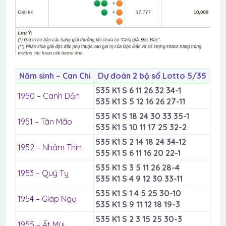
Năm sinh – Can Chi
Dự đoán 2 bộ số Lotto 5/35
535 K1 S 6 11 26 32 34-1
1950 – Canh Dần
535 K1 S 5 12 16 26 27-11
535 K1 S 18 24 30 33 35-1
1951 – Tân Mão
535 K1 S 10 11 17 25 32-2
535 K1 S 2 14 18 24 34-12
1952 – Nhâm Thìn
535 K1 S 6 11 16 20 22-1
535 K1 S 3 5 11 26 28-4
1953 – Quý Tỵ
535 K1 S 4 9 12 30 33-11
535 K1 S 1 4 5 25 30-10
1954 – Giáp Ngọ
535 K1 S 9 11 12 18 19-3
535 K1 S 2 3 15 25 30-3
1955 – Ất Mùi