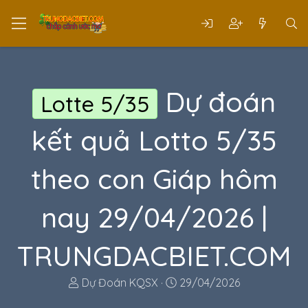
Dự đoán
Lotte 5/35
kết quả Lotto 5/35
theo con Giáp hôm
nay 29/04/2026 |
TRUNGDACBIET.COM
T
N
Dự Đoán KQSX
29/04/2026
h
g