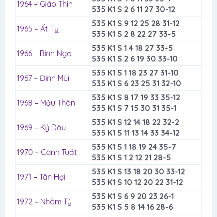
1964 – Giáp Thìn
535 K1 S 2 6 11 27 30-12
535 K1 S 9 12 25 28 31-12
1965 – Ất Tỵ
535 K1 S 2 8 22 27 33-5
535 K1 S 1 4 18 27 33-5
1966 – Bính Ngọ
535 K1 S 2 6 19 30 33-10
535 K1 S 1 18 23 27 31-10
1967 – Đinh Mùi
535 K1 S 6 23 25 31 32-10
535 K1 S 8 17 19 33 35-12
1968 – Mậu Thân
535 K1 S 7 15 30 31 35-1
535 K1 S 12 14 18 22 32-2
1969 – Kỷ Dậu
535 K1 S 11 13 14 33 34-12
535 K1 S 1 18 19 24 35-7
1970 – Canh Tuất
535 K1 S 1 2 12 21 28-5
535 K1 S 13 18 20 30 33-12
1971 – Tân Hợi
535 K1 S 10 12 20 22 31-12
535 K1 S 6 9 20 23 26-1
1972 – Nhâm Tý
535 K1 S 5 8 14 16 28-6