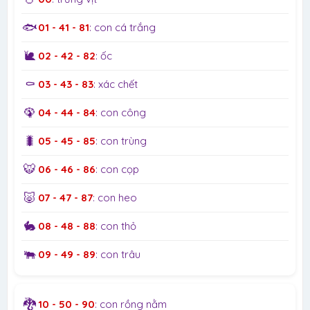
🐟
01 - 41 - 81
: con cá trắng
🐌
02 - 42 - 82
: ốc
⚰️
03 - 43 - 83
: xác chết
🦚
04 - 44 - 84
: con công
🐛
05 - 45 - 85
: con trùng
🐯
06 - 46 - 86
: con cọp
🐷
07 - 47 - 87
: con heo
🐇
08 - 48 - 88
: con thỏ
🐃
09 - 49 - 89
: con trâu
🐉
10 - 50 - 90
: con rồng nằm