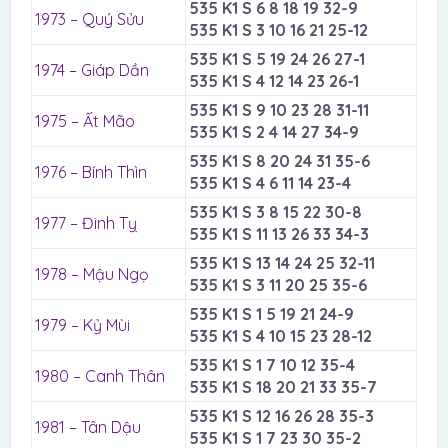
535 K1 S 6 8 18 19 32-9
1973 – Quý Sửu
535 K1 S 3 10 16 21 25-12
535 K1 S 5 19 24 26 27-1
1974 – Giáp Dần
535 K1 S 4 12 14 23 26-1
535 K1 S 9 10 23 28 31-11
1975 – Ất Mão
535 K1 S 2 4 14 27 34-9
535 K1 S 8 20 24 31 35-6
1976 – Bính Thìn
535 K1 S 4 6 11 14 23-4
535 K1 S 3 8 15 22 30-8
1977 – Đinh Tỵ
535 K1 S 11 13 26 33 34-3
535 K1 S 13 14 24 25 32-11
1978 – Mậu Ngọ
535 K1 S 3 11 20 25 35-6
535 K1 S 1 5 19 21 24-9
1979 – Kỷ Mùi
535 K1 S 4 10 15 23 28-12
535 K1 S 1 7 10 12 35-4
1980 – Canh Thân
535 K1 S 18 20 21 33 35-7
535 K1 S 12 16 26 28 35-3
1981 – Tân Dậu
535 K1 S 1 7 23 30 35-2