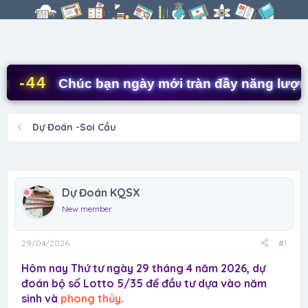
r
à
e
y
a
g
d
ử
s
i
t
-44
Chúc bạn ngày mới tràn đầy năng lượng! ✨
a
r
t
Dự Đoán -Soi Cầu
e
r
Dự Đoán KQSX
New member
29/04/2026
#1
Hôm nay Thứ tư ngày 29 tháng 4 năm 2026, dự
đoán bộ số Lotto 5/35 để đầu tư dựa vào năm
sinh và
phong thủy
.