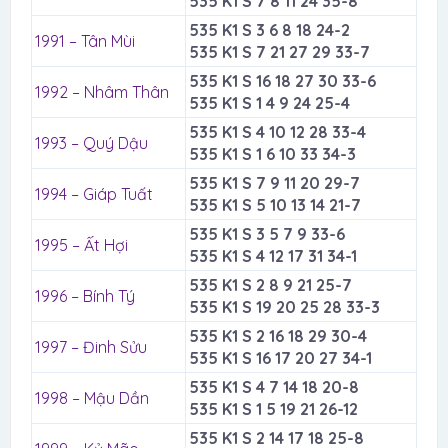
535 K1 S 7 8 11 24 35-8
535 K1 S 3 6 8 18 24-2
1991 – Tân Mùi
535 K1 S 7 21 27 29 33-7
535 K1 S 16 18 27 30 33-6
1992 – Nhâm Thân
535 K1 S 1 4 9 24 25-4
535 K1 S 4 10 12 28 33-4
1993 – Quý Dậu
535 K1 S 1 6 10 33 34-3
535 K1 S 7 9 11 20 29-7
1994 – Giáp Tuất
535 K1 S 5 10 13 14 21-7
535 K1 S 3 5 7 9 33-6
1995 – Ất Hợi
535 K1 S 4 12 17 31 34-1
535 K1 S 2 8 9 21 25-7
1996 – Bính Tý
535 K1 S 19 20 25 28 33-3
535 K1 S 2 16 18 29 30-4
1997 – Đinh Sửu
535 K1 S 16 17 20 27 34-1
535 K1 S 4 7 14 18 20-8
1998 – Mậu Dần
535 K1 S 1 5 19 21 26-12
535 K1 S 2 14 17 18 25-8