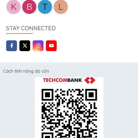
K
B
T
L
STAY CONNECTED
Cách tính nồng độ cồn