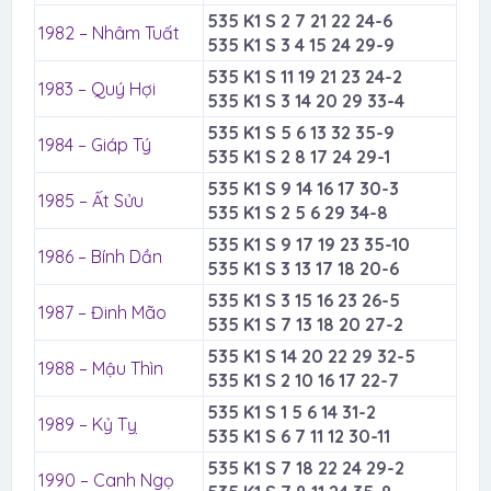
535 K1 S 2 7 21 22 24-6
1982 – Nhâm Tuất
535 K1 S 3 4 15 24 29-9
535 K1 S 11 19 21 23 24-2
1983 – Quý Hợi
535 K1 S 3 14 20 29 33-4
535 K1 S 5 6 13 32 35-9
1984 – Giáp Tý
535 K1 S 2 8 17 24 29-1
535 K1 S 9 14 16 17 30-3
1985 – Ất Sửu
535 K1 S 2 5 6 29 34-8
535 K1 S 9 17 19 23 35-10
1986 – Bính Dần
535 K1 S 3 13 17 18 20-6
535 K1 S 3 15 16 23 26-5
1987 – Đinh Mão
535 K1 S 7 13 18 20 27-2
535 K1 S 14 20 22 29 32-5
1988 – Mậu Thìn
535 K1 S 2 10 16 17 22-7
535 K1 S 1 5 6 14 31-2
1989 – Kỷ Tỵ
535 K1 S 6 7 11 12 30-11
535 K1 S 7 18 22 24 29-2
1990 – Canh Ngọ