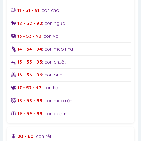
🐶
11 - 51 - 91
: con chó
🐎
12 - 52 - 92
: con ngựa
🐘
13 - 53 - 93
: con voi
🐈
14 - 54 - 94
: con mèo nhà
🐀
15 - 55 - 95
: con chuột
🐝
16 - 56 - 96
: con ong
🕊️
17 - 57 - 97
: con hạc
🐱
18 - 58 - 98
: con mèo rừng
🦋
19 - 59 - 99
: con bướm
🐛
20 - 60
: con rết