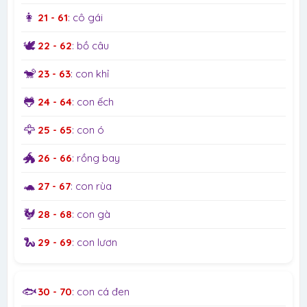
👩
21 - 61
: cô gái
🕊️
22 - 62
: bồ câu
🐒
23 - 63
: con khỉ
🐸
24 - 64
: con ếch
🦅
25 - 65
: con ó
🐲
26 - 66
: rồng bay
🐢
27 - 67
: con rùa
🐓
28 - 68
: con gà
🐍
29 - 69
: con lươn
🐟
30 - 70
: con cá đen