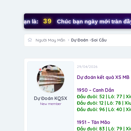
39
a bạn là:
Chúc bạn ngày mới tràn đầy năn
Người May Mắn
Dự Đoán -Soi Cầu
29/04/2026
Dự đoán kết quả XS MB 
1950 – Canh Dần
Đầu đuôi: 52 | Lô: 77 | X
Dự Đoán KQSX
Đầu đuôi: 12 | Lô: 78 | Xỉ
New member
Đầu đuôi: 96 | Lô: 40 | X
1951 – Tân Mão
Đầu đuôi: 83 | Lô: 79 | Xỉ