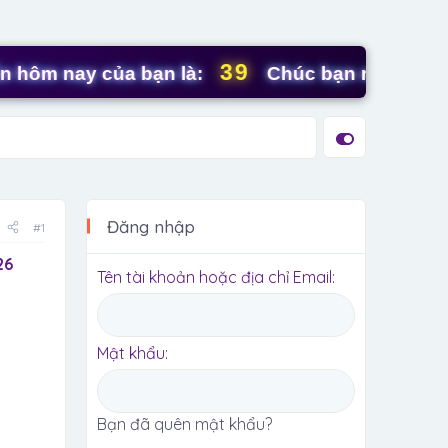
39
 nay của bạn là:
Chúc bạn ngày mới tràn 
Đăng nhập
#1
26
Tên tài khoản hoặc địa chỉ Email
Mật khẩu
Bạn đã quên mật khẩu?