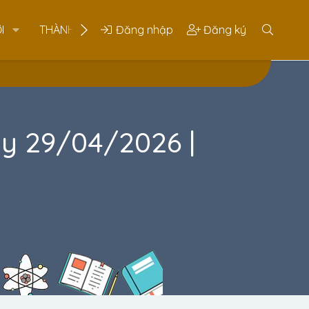
I
THÀNH VIÊN
Đăng nhập
Đăng ký
y 29/04/2026 |