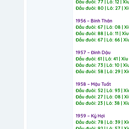
Đầu đuôi: 77 | Lô: 12 | Xỉ
Đầu đuôi: 80 | Lô: 27 | X
1956 – Bính Thân
Đầu đuôi: 67 | Lô: 08 | X
Đầu đuôi: 88 | Lô: 11 | Xỉ
Đầu đuôi: 67 | Lô: 66 | Xỉ
1957 – Đinh Dậu
Đầu đuôi: 61 | Lô: 41 | Xỉ
Đầu đuôi: 73 | Lô: 10 | Xỉ
Đầu đuôi: 58 | Lô: 29 | X
1958 – Mậu Tuất
Đầu đuôi: 52 | Lô: 93 | Xỉ
Đầu đuôi: 27 | Lô: 08 | Xỉ
Đầu đuôi: 23 | Lô: 38 | X
1959 – Kỷ Hợi
Đầu đuôi: 78 | Lô: 39 | Xỉ
Đầu đuôi: 92 | Lô: 57 | X