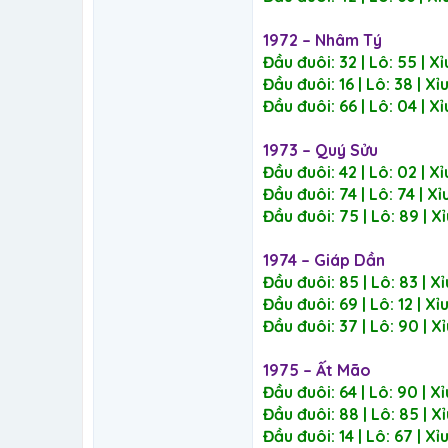
1972 – Nhâm Tý
Đầu đuôi: 32 | Lô: 55 | X
Đầu đuôi: 16 | Lô: 38 | Xỉ
Đầu đuôi: 66 | Lô: 04 | X
1973 – Quý Sửu
Đầu đuôi: 42 | Lô: 02 | X
Đầu đuôi: 74 | Lô: 74 | Xỉ
Đầu đuôi: 75 | Lô: 89 | Xỉ
1974 – Giáp Dần
Đầu đuôi: 85 | Lô: 83 | X
Đầu đuôi: 69 | Lô: 12 | Xỉ
Đầu đuôi: 37 | Lô: 90 | X
1975 – Ất Mão
Đầu đuôi: 64 | Lô: 90 | X
Đầu đuôi: 88 | Lô: 85 | X
Đầu đuôi: 14 | Lô: 67 | Xỉ