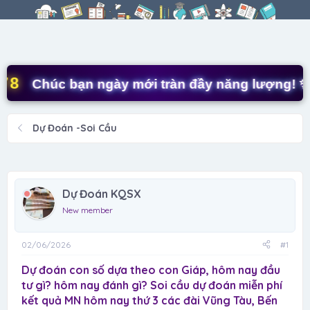
r
à
e
y
a
g
d
ử
s
i
t
Chúc bạn ngày mới tràn đầy năng lượng! ✨
a
r
t
Dự Đoán -Soi Cầu
e
r
Dự Đoán KQSX
New member
02/06/2026
#1
Dự đoán con số dựa theo con Giáp, hôm nay đầu
tư gì? hôm nay đánh gì? Soi cầu dự đoán miễn phí
kết quả MN hôm nay thứ 3 các đài Vũng Tàu, Bến