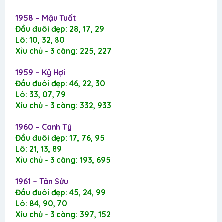
1958 – Mậu Tuất
Đầu đuôi đẹp: 28, 17, 29
Lô: 10, 32, 80
Xỉu chủ - 3 càng: 225, 227
1959 – Kỷ Hợi
Đầu đuôi đẹp: 46, 22, 30
Lô: 33, 07, 79
Xỉu chủ - 3 càng: 332, 933
1960 – Canh Tý
Đầu đuôi đẹp: 17, 76, 95
Lô: 21, 13, 89
Xỉu chủ - 3 càng: 193, 695
1961 – Tân Sửu
Đầu đuôi đẹp: 45, 24, 99
Lô: 84, 90, 70
Xỉu chủ - 3 càng: 397, 152