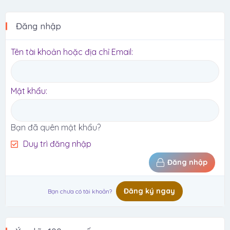
Đăng nhập
Tên tài khoản hoặc địa chỉ Email
Mật khẩu
Bạn đã quên mật khẩu?
Duy trì đăng nhập
Đăng nhập
Đăng ký ngay
Bạn chưa có tài khoản?