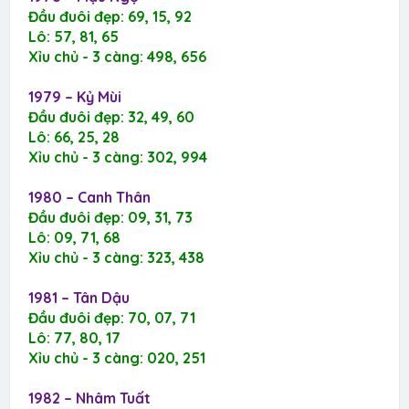
Đầu đuôi đẹp: 69, 15, 92
Lô: 57, 81, 65
Xỉu chủ - 3 càng: 498, 656
1979 – Kỷ Mùi
Đầu đuôi đẹp: 32, 49, 60
Lô: 66, 25, 28
Xỉu chủ - 3 càng: 302, 994
1980 – Canh Thân
Đầu đuôi đẹp: 09, 31, 73
Lô: 09, 71, 68
Xỉu chủ - 3 càng: 323, 438
1981 – Tân Dậu
Đầu đuôi đẹp: 70, 07, 71
Lô: 77, 80, 17
Xỉu chủ - 3 càng: 020, 251
1982 – Nhâm Tuất