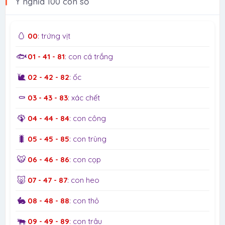
Ý nghĩa 100 con số
🥚
00
: trứng vịt
🐟
01 - 41 - 81
: con cá trắng
🐌
02 - 42 - 82
: ốc
⚰️
03 - 43 - 83
: xác chết
🦚
04 - 44 - 84
: con công
🐛
05 - 45 - 85
: con trùng
🐯
06 - 46 - 86
: con cọp
🐷
07 - 47 - 87
: con heo
🐇
08 - 48 - 88
: con thỏ
🐃
09 - 49 - 89
: con trâu