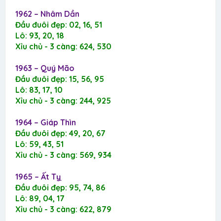
1962 – Nhâm Dần
Đầu đuôi đẹp: 02, 16, 51
Lô: 93, 20, 18
Xỉu chủ - 3 càng: 624, 530
1963 – Quý Mão
Đầu đuôi đẹp: 15, 56, 95
Lô: 83, 17, 10
Xỉu chủ - 3 càng: 244, 925
1964 – Giáp Thìn
Đầu đuôi đẹp: 49, 20, 67
Lô: 59, 43, 51
Xỉu chủ - 3 càng: 569, 934
1965 – Ất Tỵ
Đầu đuôi đẹp: 95, 74, 86
Lô: 89, 04, 17
Xỉu chủ - 3 càng: 622, 879