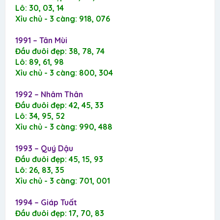
Lô: 30, 03, 14
Xỉu chủ - 3 càng: 918, 076
1991 – Tân Mùi
Đầu đuôi đẹp: 38, 78, 74
Lô: 89, 61, 98
Xỉu chủ - 3 càng: 800, 304
1992 – Nhâm Thân
Đầu đuôi đẹp: 42, 45, 33
Lô: 34, 95, 52
Xỉu chủ - 3 càng: 990, 488
1993 – Quý Dậu
Đầu đuôi đẹp: 45, 15, 93
Lô: 26, 83, 35
Xỉu chủ - 3 càng: 701, 001
1994 – Giáp Tuất
Đầu đuôi đẹp: 17, 70, 83