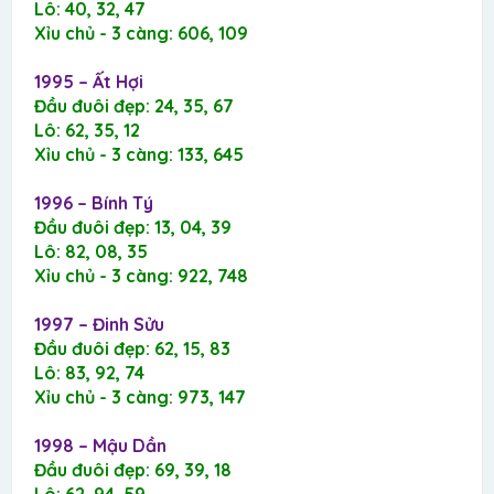
Lô: 40, 32, 47
Xỉu chủ - 3 càng: 606, 109
1995 – Ất Hợi
Đầu đuôi đẹp: 24, 35, 67
Lô: 62, 35, 12
Xỉu chủ - 3 càng: 133, 645
1996 – Bính Tý
Đầu đuôi đẹp: 13, 04, 39
Lô: 82, 08, 35
Xỉu chủ - 3 càng: 922, 748
1997 – Đinh Sửu
Đầu đuôi đẹp: 62, 15, 83
Lô: 83, 92, 74
Xỉu chủ - 3 càng: 973, 147
1998 – Mậu Dần
Đầu đuôi đẹp: 69, 39, 18
Lô: 62, 94, 59