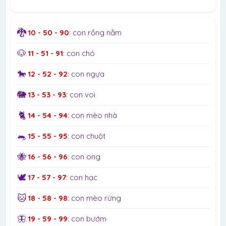
🐉
10 - 50 - 90
: con rồng nằm
🐶
11 - 51 - 91
: con chó
🐎
12 - 52 - 92
: con ngựa
🐘
13 - 53 - 93
: con voi
🐈
14 - 54 - 94
: con mèo nhà
🐀
15 - 55 - 95
: con chuột
🐝
16 - 56 - 96
: con ong
🕊️
17 - 57 - 97
: con hạc
🐱
18 - 58 - 98
: con mèo rừng
🦋
19 - 59 - 99
: con bướm