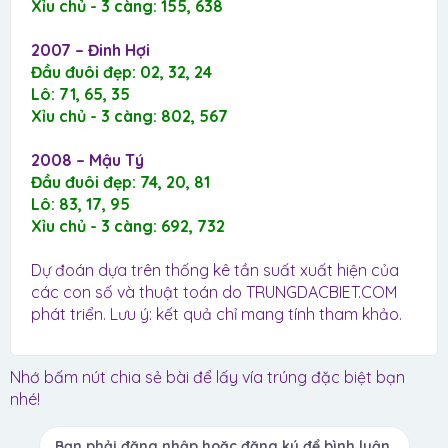
Xỉu chủ - 3 càng: 155, 638
2007 – Đinh Hợi
Đầu đuôi đẹp: 02, 32, 24
Lô: 71, 65, 35
Xỉu chủ - 3 càng: 802, 567
2008 – Mậu Tý
Đầu đuôi đẹp: 74, 20, 81
Lô: 83, 17, 95
Xỉu chủ - 3 càng: 692, 732
Dự đoán dựa trên thống kê tần suất xuất hiện của
các con số và thuật toán do TRUNGDACBIET.COM
phát triển. Lưu ý: kết quả chỉ mang tính tham khảo.
Nhớ bấm nút chia sẻ bài để lấy vía trúng đặc biệt bạn
nhé!
Bạn phải đăng nhập hoặc đăng ký để bình luận.