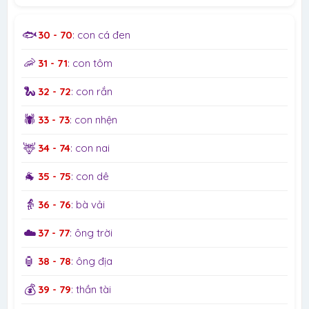
🐟
30 - 70
: con cá đen
🦐
31 - 71
: con tôm
🐍
32 - 72
: con rắn
🕷️
33 - 73
: con nhện
🦌
34 - 74
: con nai
🐐
35 - 75
: con dê
👵
36 - 76
: bà vải
☁️
37 - 77
: ông trời
🏮
38 - 78
: ông địa
💰
39 - 79
: thần tài