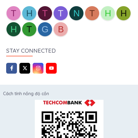
T
H
T
T
N
T
H
H
H
T
G
B
STAY CONNECTED
Cách tính nồng độ cồn