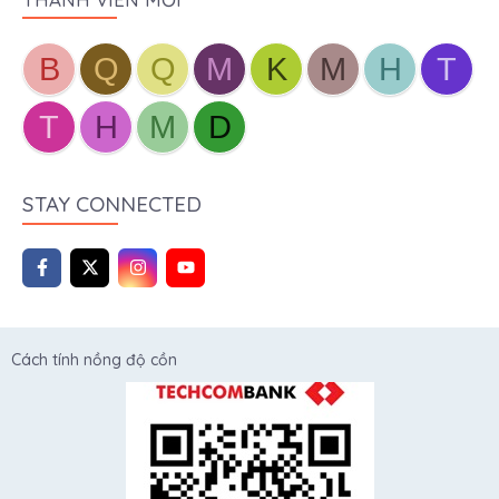
B
Q
Q
M
K
M
H
T
T
H
M
D
STAY CONNECTED
Cách tính nồng độ cồn