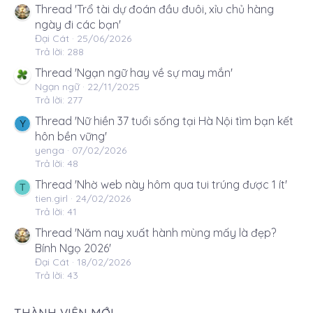
Thread 'Trổ tài dự đoán đầu đuôi, xỉu chủ hàng
ngày đi các bạn'
Đại Cát
25/06/2026
Trả lời: 288
Thread 'Ngạn ngữ hay về sự may mắn'
Ngạn ngữ
22/11/2025
Trả lời: 277
Thread 'Nữ hiền 37 tuổi sống tại Hà Nội tìm bạn kết
Y
hôn bền vững'
yenga
07/02/2026
Trả lời: 48
Thread 'Nhờ web này hôm qua tui trúng được 1 ít'
T
tien.girl
24/02/2026
Trả lời: 41
Thread 'Năm nay xuất hành mùng mấy là đẹp?
Bính Ngọ 2026'
Đại Cát
18/02/2026
Trả lời: 43
THÀNH VIÊN MỚI