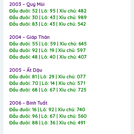
2003 – Quý Mùi
Đầu đuôi: 52 | Lô: 95 | Xỉu chủ: 482
Đầu đuôi: 30 | Lô: 43 | Xỉu chủ: 989
Đầu đuôi: 83 | Lô: 43 | Xỉu chủ: 542
2004 – Giáp Thân
Đầu đuôi: 55 | Lô: 59 | Xỉu chủ: 645
Đầu đuôi: 92 | Lô: 19 | Xỉu chủ: 597
Đầu đuôi: 48 | Lô: 40 | Xỉu chủ: 407
2005 – Ất Dậu
Đầu đuôi: 81 | Lô: 29 | Xỉu chủ: 077
Đầu đuôi: 70 | Lô: 14 | Xỉu chủ: 571
Đầu đuôi: 68 | Lô: 67 | Xỉu chủ: 725
2006 – Bính Tuất
Đầu đuôi: 16 | Lô: 92 | Xỉu chủ: 740
Đầu đuôi: 96 | Lô: 67 | Xỉu chủ: 560
Đầu đuôi: 88 | Lô: 36 | Xỉu chủ: 491