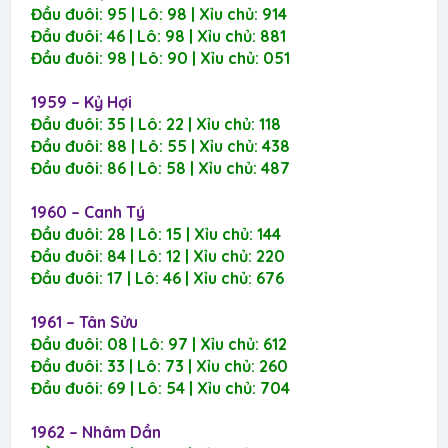
Đầu đuôi: 95 | Lô: 98 | Xỉu chủ: 914
Đầu đuôi: 46 | Lô: 98 | Xỉu chủ: 881
Đầu đuôi: 98 | Lô: 90 | Xỉu chủ: 051
1959 – Kỷ Hợi
Đầu đuôi: 35 | Lô: 22 | Xỉu chủ: 118
Đầu đuôi: 88 | Lô: 55 | Xỉu chủ: 438
Đầu đuôi: 86 | Lô: 58 | Xỉu chủ: 487
1960 – Canh Tý
Đầu đuôi: 28 | Lô: 15 | Xỉu chủ: 144
Đầu đuôi: 84 | Lô: 12 | Xỉu chủ: 220
Đầu đuôi: 17 | Lô: 46 | Xỉu chủ: 676
1961 – Tân Sửu
Đầu đuôi: 08 | Lô: 97 | Xỉu chủ: 612
Đầu đuôi: 33 | Lô: 73 | Xỉu chủ: 260
Đầu đuôi: 69 | Lô: 54 | Xỉu chủ: 704
1962 – Nhâm Dần