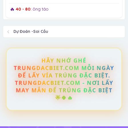
🔥
40 - 80
: ông táo
Dự Đoán -Soi Cầu
HÃY NHỚ GHÉ
TRUNGDACBIET.COM MỖI NGÀY
ĐỂ LẤY VÍA TRÚNG ĐẶC BIỆT.
TRUNGDACBIET.COM - NƠI LẤY
MAY MẮN ĐỂ TRÚNG ĐẶC BIỆT
🌟🍀🔥