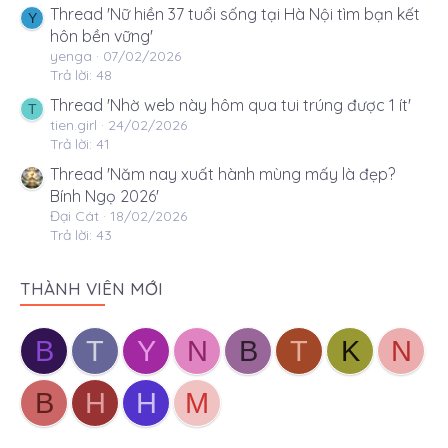
Thread 'Nữ hiền 37 tuổi sống tại Hà Nội tìm bạn kết
Y
hôn bền vững'
yenga
07/02/2026
Trả lời: 48
Thread 'Nhờ web này hôm qua tui trúng được 1 ít'
T
tien.girl
24/02/2026
Trả lời: 41
Thread 'Năm nay xuất hành mùng mấy là đẹp?
Bính Ngọ 2026'
Đại Cát
18/02/2026
Trả lời: 43
THÀNH VIÊN MỚI
B
T
Y
N
B
T
K
N
B
H
H
M