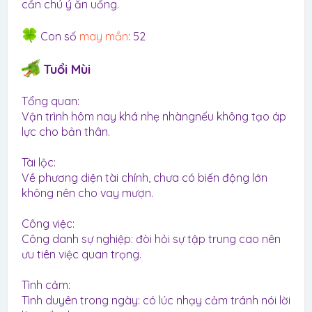
cần chú ý ăn uống.
Con số
may mắn
: 52
Tuổi Mùi
Tổng quan:
Vận trình hôm nay khá nhẹ nhàngnếu không tạo áp
lực cho bản thân.
Tài lộc:
Về phương diện tài chính, chưa có biến động lớn
không nên cho vay mượn.
Công việc:
Công danh sự nghiệp: đòi hỏi sự tập trung cao nên
ưu tiên việc quan trọng.
Tình cảm:
Tình duyên trong ngày: có lúc nhạy cảm tránh nói lời