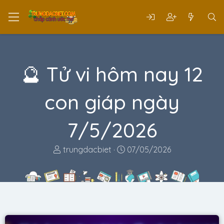
🔮 Tử vi hôm nay 12
con giáp ngày
7/5/2026
T
N
trungdacbiet
07/05/2026
h
g
r
à
e
y
a
g
d
ử
s
i