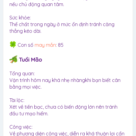
nếu chủ động quan tâm.
Sức khỏe:
Thể chất trong ngày ở mức ổn định tránh căng
thẳng kéo dài.
Con số
may mắn
: 85
Tuổi Mão
Tổng quan:
Vận trình hôm nay khá nhẹ nhàngkhi bạn biết cân
bằng mọi việc.
Tài lộc:
Xét về tiền bạc, chưa có biến động lớn nên tránh
đầu tư mạo hiểm.
Công việc:
Về phương diện công việc, diễn ra khá thuận lợi cẩn