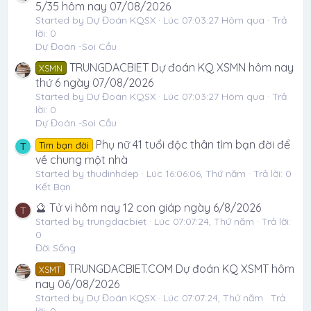
5/35 hôm nay 07/08/2026
Started by Dự Đoán KQSX
Lúc 07:03:27 Hôm qua
Trả
lời: 0
Dự Đoán -Soi Cầu
TRUNGDACBIET Dự đoán KQ XSMN hôm nay
XSMN
thứ 6 ngày 07/08/2026
Started by Dự Đoán KQSX
Lúc 07:03:27 Hôm qua
Trả
lời: 0
Dự Đoán -Soi Cầu
Phụ nữ 41 tuổi độc thân tìm bạn đời để
Tìm bạn đời
T
về chung một nhà
Started by thudinhdep
Lúc 16:06:06, Thứ năm
Trả lời: 0
Kết Bạn
🔮 Tử vi hôm nay 12 con giáp ngày 6/8/2026
T
Started by trungdacbiet
Lúc 07:07:24, Thứ năm
Trả lời:
0
Đời Sống
TRUNGDACBIET.COM Dự đoán KQ XSMT hôm
XSMT
nay 06/08/2026
Started by Dự Đoán KQSX
Lúc 07:07:24, Thứ năm
Trả
lời: 0