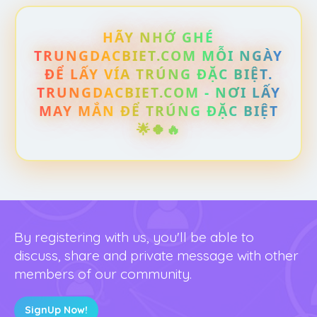
HÃY NHỚ GHÉ
TRUNGDACBIET.COM MỖI NGÀY
ĐỂ LẤY VÍA TRÚNG ĐẶC BIỆT.
TRUNGDACBIET.COM - NƠI LẤY
MAY MẮN ĐỂ TRÚNG ĐẶC BIỆT
🌟🍀🔥
By registering with us, you'll be able to
discuss, share and private message with other
members of our community.
SignUp Now!