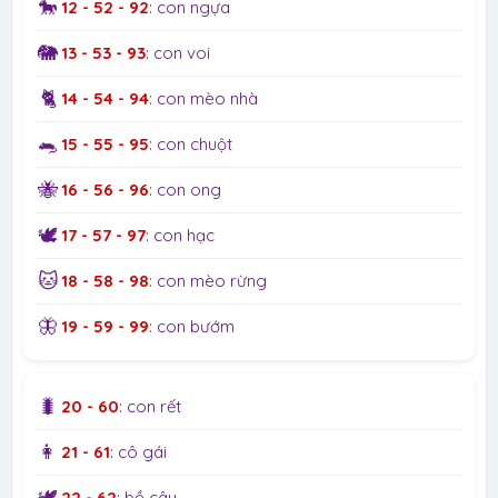
🐎
12 - 52 - 92
: con ngựa
🐘
13 - 53 - 93
: con voi
🐈
14 - 54 - 94
: con mèo nhà
🐀
15 - 55 - 95
: con chuột
🐝
16 - 56 - 96
: con ong
🕊️
17 - 57 - 97
: con hạc
🐱
18 - 58 - 98
: con mèo rừng
🦋
19 - 59 - 99
: con bướm
🐛
20 - 60
: con rết
👩
21 - 61
: cô gái
🕊️
22 - 62
: bồ câu