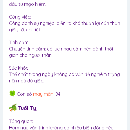
đầu tư mạo hiểm.
Công việc:
Công danh sự nghiệp: diễn ra khá thuận lợi cẩn thận
giấy tờ, chi tiết.
Tình cảm:
Chuyện tình cảm: có lúc nhạy cảm nên dành thời
gian cho người thân.
Sức khỏe:
Thể chất trong ngày không có vấn đề nghiêm trọng
nên ngủ đủ giấc.
Con số
may mắn
: 94
Tuổi Tỵ
Tổng quan:
Hôm nay vận trình không có nhiều biến động nếu