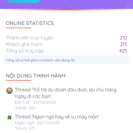
ONLINE STATISTICS
Thành viên trực tuyến
210
Khách ghé thăm
215
Tổng số truy cập
425
Tổng số có thể gồm cả thành viên đang ẩn.
NỘI DUNG THỊNH HÀNH
Thread 'Trổ tài dự đoán đầu đuôi, xỉu chủ hàng
ngày đi các bạn'
Đại Cát
25/06/2026
Trả lời: 292
Thread 'Ngạn ngữ hay về sự may mắn'
Ngạn ngữ
22/11/2025
Trả lời: 277