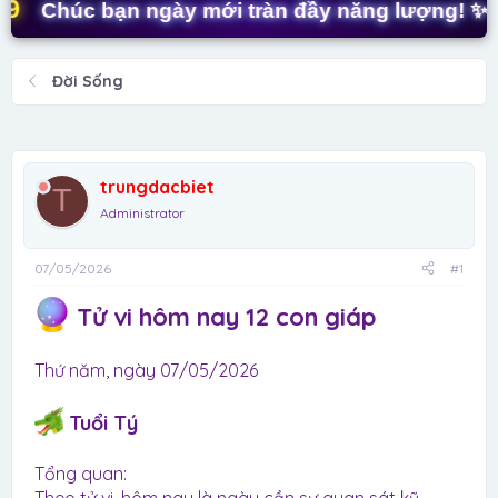
t
húc bạn ngày mới tràn đầy năng lượng! ✨
✨
a
r
t
Đời Sống
e
r
trungdacbiet
T
Administrator
07/05/2026
#1
Tử vi hôm nay 12 con giáp
Thứ năm, ngày 07/05/2026
Tuổi Tý
Tổng quan: