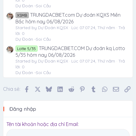
Dự Đoán -Soi Cầu
TRUNGDACBIET.com Dự đoán KQXS Miền
XSMB
Bắc hôm nay 06/08/2026
Started by Dự Đoán KQSX
Lúc 07:07:24, Thứ năm
Trả
lời: 0
Dự Đoán -Soi Cầu
TRUNGDACBIET.COM Dự đoán kq Lotto
Lotte 5/35
5/35 hôm nay 06/08/2026
Started by Dự Đoán KQSX
Lúc 07:07:24, Thứ năm
Trả
lời: 0
Dự Đoán -Soi Cầu
Facebook
X
Bluesky
LinkedIn
Reddit
Pinterest
Tumblr
WhatsApp
Email
Li
Chia sẻ:
Đăng nhập
Tên tài khoản hoặc địa chỉ Email