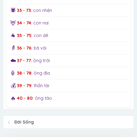
🕷️
33 - 73
: con nhện
🦌
34 - 74
: con nai
🐐
35 - 75
: con dê
👵
36 - 76
: bà vải
☁️
37 - 77
: ông trời
🏮
38 - 78
: ông địa
💰
39 - 79
: thần tài
🔥
40 - 80
: ông táo
Đời Sống