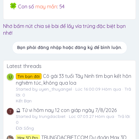
Con số
may mắn
: 54
Nhớ bấm nút chia sẻ bài để lấy vía trúng đặc biệt bạn
nhé!
Bạn phải đăng nhập hoặc đăng ký để bình luận.
Latest threads
Cô gái 33 tuổi Tây Ninh tìm bạn kết hôn
Tìm bạn đời
U
nghiêm túc, không qua loa
Started by uyen_thuyangel
Lúc 16:00:09 Hôm qua
Trả
lời: 0
Kết Bạn
🔮 Tử vi hôm nay 12 con giáp ngày 7/8/2026
T
Started by trungdacbiet
Lúc 07:03:27 Hôm qua
Trả lời:
0
Đời Sống
TRUNGDACBIET.COM Dự đoán Max 3D
Max 3D Pro