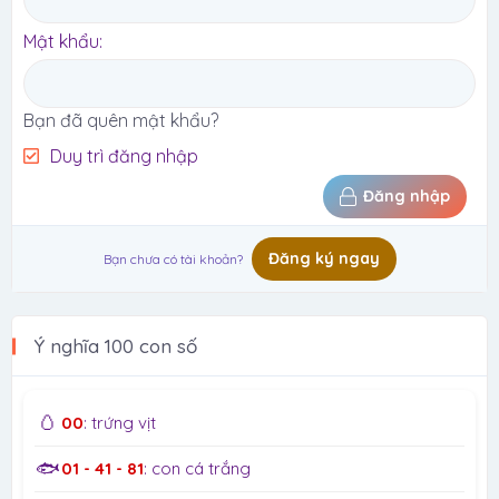
Mật khẩu
Bạn đã quên mật khẩu?
Duy trì đăng nhập
Đăng nhập
Đăng ký ngay
Bạn chưa có tài khoản?
Ý nghĩa 100 con số
🥚
00
: trứng vịt
🐟
01 - 41 - 81
: con cá trắng