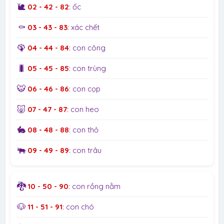
🐌
02 - 42 - 82
: ốc
⚰️
03 - 43 - 83
: xác chết
🦚
04 - 44 - 84
: con công
🐛
05 - 45 - 85
: con trùng
🐯
06 - 46 - 86
: con cọp
🐷
07 - 47 - 87
: con heo
🐇
08 - 48 - 88
: con thỏ
🐃
09 - 49 - 89
: con trâu
🐉
10 - 50 - 90
: con rồng nằm
🐶
11 - 51 - 91
: con chó