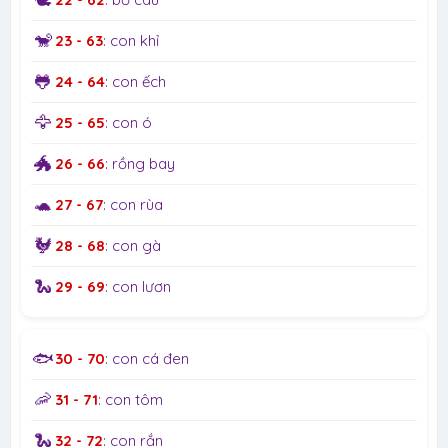
🐒
23 - 63
: con khỉ
🐸
24 - 64
: con ếch
🦅
25 - 65
: con ó
🐲
26 - 66
: rồng bay
🐢
27 - 67
: con rùa
🐓
28 - 68
: con gà
🐍
29 - 69
: con lươn
🐟
30 - 70
: con cá đen
🦐
31 - 71
: con tôm
🐍
32 - 72
: con rắn