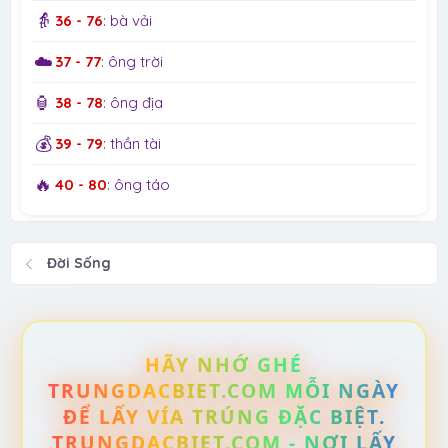
👵
36 - 76
: bà vải
☁️
37 - 77
: ông trời
🏮
38 - 78
: ông địa
💰
39 - 79
: thần tài
🔥
40 - 80
: ông táo
Đời Sống
HÃY NHỚ GHÉ
TRUNGDACBIET.COM MỖI NGÀY
ĐỂ LẤY VÍA TRÚNG ĐẶC BIỆT.
TRUNGDACBIET.COM - NƠI LẤY