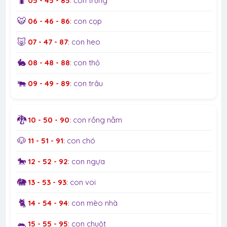
🐛
05 - 45 - 85
: con trùng
🐯
06 - 46 - 86
: con cọp
🐷
07 - 47 - 87
: con heo
🐇
08 - 48 - 88
: con thỏ
🐃
09 - 49 - 89
: con trâu
🐉
10 - 50 - 90
: con rồng nằm
🐶
11 - 51 - 91
: con chó
🐎
12 - 52 - 92
: con ngựa
🐘
13 - 53 - 93
: con voi
🐈
14 - 54 - 94
: con mèo nhà
🐀
15 - 55 - 95
: con chuột