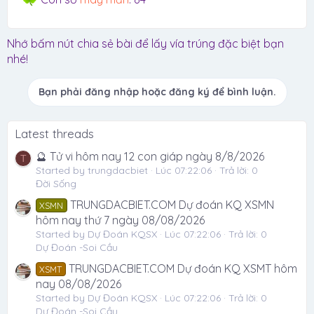
Nhớ bấm nút chia sẻ bài để lấy vía trúng đặc biệt bạn
nhé!
Bạn phải đăng nhập hoặc đăng ký để bình luận.
Latest threads
🔮 Tử vi hôm nay 12 con giáp ngày 8/8/2026
T
Started by trungdacbiet
Lúc 07:22:06
Trả lời: 0
Đời Sống
TRUNGDACBIET.COM Dự đoán KQ XSMN
XSMN
hôm nay thứ 7 ngày 08/08/2026
Started by Dự Đoán KQSX
Lúc 07:22:06
Trả lời: 0
Dự Đoán -Soi Cầu
TRUNGDACBIET.COM Dự đoán KQ XSMT hôm
XSMT
nay 08/08/2026
Started by Dự Đoán KQSX
Lúc 07:22:06
Trả lời: 0
Dự Đoán -Soi Cầu