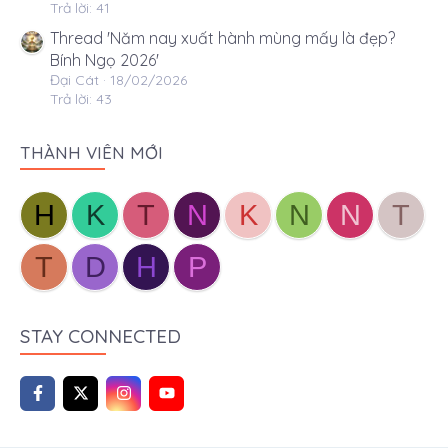
Trả lời: 41
Thread 'Năm nay xuất hành mùng mấy là đẹp?
Bính Ngọ 2026'
Đại Cát
18/02/2026
Trả lời: 43
THÀNH VIÊN MỚI
H
K
T
N
K
N
N
T
T
D
H
P
STAY CONNECTED