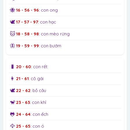
🐝
16 - 56 - 96
: con ong
🕊️
17 - 57 - 97
: con hạc
🐱
18 - 58 - 98
: con mèo rừng
🦋
19 - 59 - 99
: con bướm
🐛
20 - 60
: con rết
👩
21 - 61
: cô gái
🕊️
22 - 62
: bồ câu
🐒
23 - 63
: con khỉ
🐸
24 - 64
: con ếch
🦅
25 - 65
: con ó