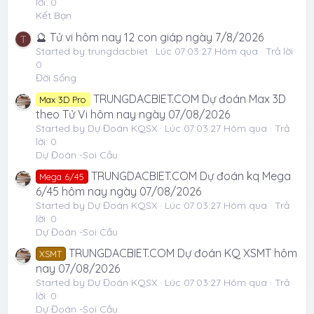
lời: 0
Kết Bạn
🔮 Tử vi hôm nay 12 con giáp ngày 7/8/2026
T
Started by trungdacbiet
Lúc 07:03:27 Hôm qua
Trả lời:
0
Đời Sống
TRUNGDACBIET.COM Dự đoán Max 3D
Max 3D Pro
theo Tử Vi hôm nay ngày 07/08/2026
Started by Dự Đoán KQSX
Lúc 07:03:27 Hôm qua
Trả
lời: 0
Dự Đoán -Soi Cầu
TRUNGDACBIET.COM Dự đoán kq Mega
Mega 6/45
6/45 hôm nay ngày 07/08/2026
Started by Dự Đoán KQSX
Lúc 07:03:27 Hôm qua
Trả
lời: 0
Dự Đoán -Soi Cầu
TRUNGDACBIET.COM Dự đoán KQ XSMT hôm
XSMT
nay 07/08/2026
Started by Dự Đoán KQSX
Lúc 07:03:27 Hôm qua
Trả
lời: 0
Dự Đoán -Soi Cầu