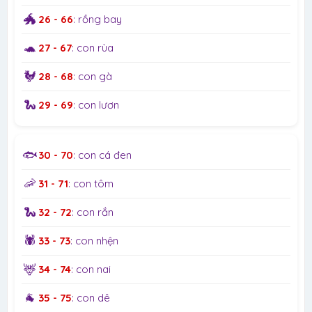
🐲
26 - 66
: rồng bay
🐢
27 - 67
: con rùa
🐓
28 - 68
: con gà
🐍
29 - 69
: con lươn
🐟
30 - 70
: con cá đen
🦐
31 - 71
: con tôm
🐍
32 - 72
: con rắn
🕷️
33 - 73
: con nhện
🦌
34 - 74
: con nai
🐐
35 - 75
: con dê