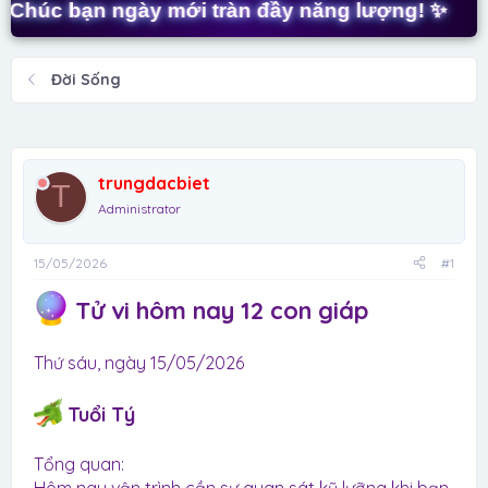
t
 bạn ngày mới tràn đầy năng lượng! ✨
✨ C
a
r
t
Đời Sống
e
r
trungdacbiet
T
Administrator
15/05/2026
#1
Tử vi hôm nay 12 con giáp
Thứ sáu, ngày 15/05/2026
Tuổi Tý
Tổng quan: