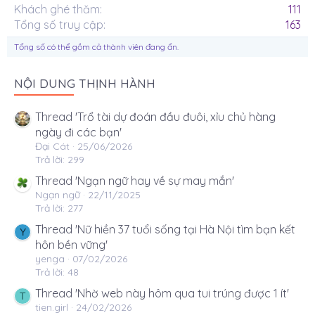
Khách ghé thăm
111
Tổng số truy cập
163
Tổng số có thể gồm cả thành viên đang ẩn.
NỘI DUNG THỊNH HÀNH
Thread 'Trổ tài dự đoán đầu đuôi, xỉu chủ hàng
ngày đi các bạn'
Đại Cát
25/06/2026
Trả lời: 299
Thread 'Ngạn ngữ hay về sự may mắn'
Ngạn ngữ
22/11/2025
Trả lời: 277
Thread 'Nữ hiền 37 tuổi sống tại Hà Nội tìm bạn kết
Y
hôn bền vững'
yenga
07/02/2026
Trả lời: 48
Thread 'Nhờ web này hôm qua tui trúng được 1 ít'
T
tien.girl
24/02/2026