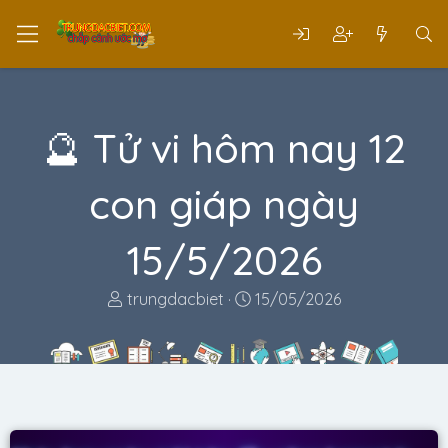
🔮 Tử vi hôm nay 12
con giáp ngày
15/5/2026
T
N
trungdacbiet
15/05/2026
h
g
r
à
e
y
a
g
d
ử
s
i