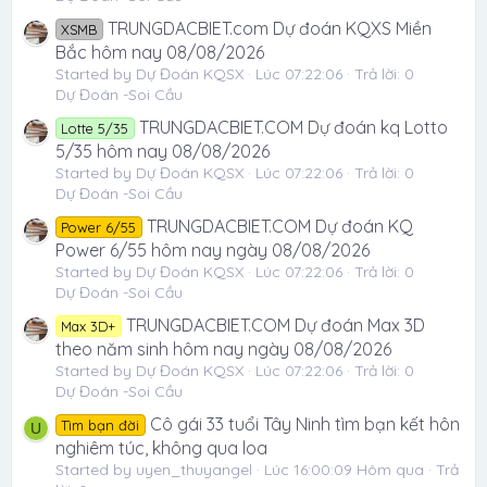
TRUNGDACBIET.com Dự đoán KQXS Miền
XSMB
Bắc hôm nay 08/08/2026
Started by Dự Đoán KQSX
Lúc 07:22:06
Trả lời: 0
Dự Đoán -Soi Cầu
TRUNGDACBIET.COM Dự đoán kq Lotto
Lotte 5/35
5/35 hôm nay 08/08/2026
Started by Dự Đoán KQSX
Lúc 07:22:06
Trả lời: 0
Dự Đoán -Soi Cầu
TRUNGDACBIET.COM Dự đoán KQ
Power 6/55
Power 6/55 hôm nay ngày 08/08/2026
Started by Dự Đoán KQSX
Lúc 07:22:06
Trả lời: 0
Dự Đoán -Soi Cầu
TRUNGDACBIET.COM Dự đoán Max 3D
Max 3D+
theo năm sinh hôm nay ngày 08/08/2026
Started by Dự Đoán KQSX
Lúc 07:22:06
Trả lời: 0
Dự Đoán -Soi Cầu
Cô gái 33 tuổi Tây Ninh tìm bạn kết hôn
Tìm bạn đời
U
nghiêm túc, không qua loa
Started by uyen_thuyangel
Lúc 16:00:09 Hôm qua
Trả