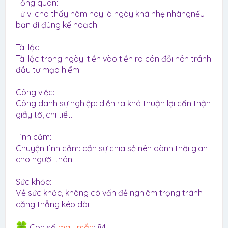
Tổng quan:
Tử vi cho thấy hôm nay là ngày khá nhẹ nhàngnếu
bạn đi đúng kế hoạch.
Tài lộc:
Tài lộc trong ngày: tiền vào tiền ra cân đối nên tránh
đầu tư mạo hiểm.
Công việc:
Công danh sự nghiệp: diễn ra khá thuận lợi cẩn thận
giấy tờ, chi tiết.
Tình cảm:
Chuyện tình cảm: cần sự chia sẻ nên dành thời gian
cho người thân.
Sức khỏe:
Về sức khỏe, không có vấn đề nghiêm trọng tránh
căng thẳng kéo dài.
Con số
may mắn
: 84