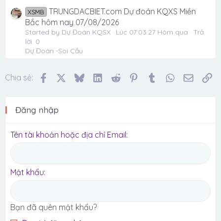
TRUNGDACBIET.com Dự đoán KQXS Miền
XSMB
Bắc hôm nay 07/08/2026
Started by Dự Đoán KQSX
Lúc 07:03:27 Hôm qua
Trả
lời: 0
Dự Đoán -Soi Cầu
Facebook
X
Bluesky
LinkedIn
Reddit
Pinterest
Tumblr
WhatsApp
Email
Li
Chia sẻ:
Đăng nhập
Tên tài khoản hoặc địa chỉ Email
Mật khẩu
Bạn đã quên mật khẩu?