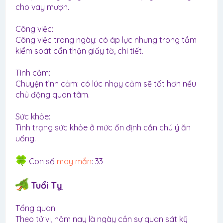
cho vay mượn.
Công việc:
Công việc trong ngày: có áp lực nhưng trong tầm
kiểm soát cẩn thận giấy tờ, chi tiết.
Tình cảm:
Chuyện tình cảm: có lúc nhạy cảm sẽ tốt hơn nếu
chủ động quan tâm.
Sức khỏe:
Tình trạng sức khỏe ở mức ổn định cần chú ý ăn
uống.
Con số
may mắn
: 33
Tuổi Tỵ
Tổng quan:
Theo tử vi, hôm nay là ngày cần sự quan sát kỹ