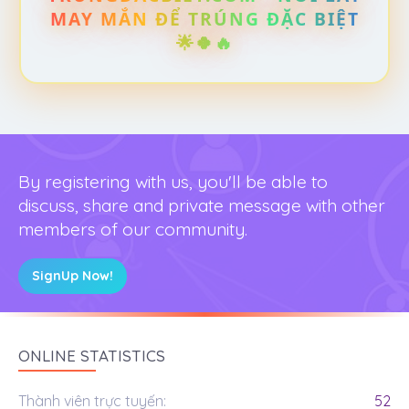
MAY MẮN ĐỂ TRÚNG ĐẶC BIỆT
🌟🍀🔥
By registering with us, you'll be able to
discuss, share and private message with other
members of our community.
SignUp Now!
ONLINE STATISTICS
Thành viên trực tuyến
52