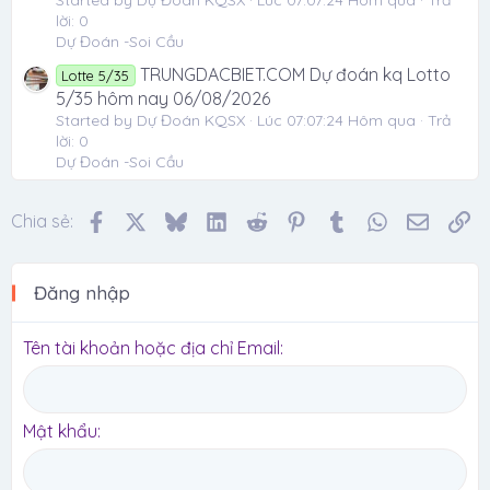
Started by Dự Đoán KQSX
Lúc 07:07:24 Hôm qua
Trả
lời: 0
Dự Đoán -Soi Cầu
TRUNGDACBIET.COM Dự đoán kq Lotto
Lotte 5/35
5/35 hôm nay 06/08/2026
Started by Dự Đoán KQSX
Lúc 07:07:24 Hôm qua
Trả
lời: 0
Dự Đoán -Soi Cầu
Facebook
X
Bluesky
LinkedIn
Reddit
Pinterest
Tumblr
WhatsApp
Email
Li
Chia sẻ:
Đăng nhập
Tên tài khoản hoặc địa chỉ Email
Mật khẩu