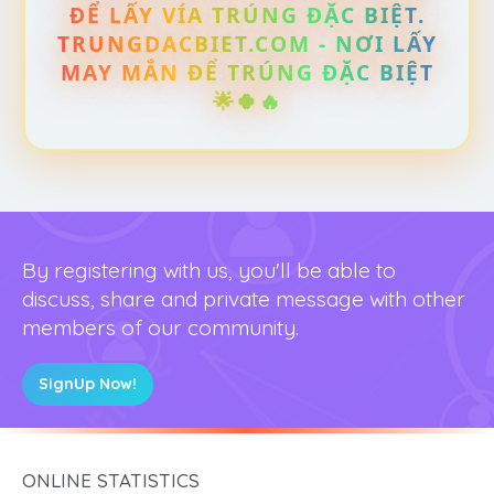
ĐỂ LẤY VÍA TRÚNG ĐẶC BIỆT.
TRUNGDACBIET.COM - NƠI LẤY
MAY MẮN ĐỂ TRÚNG ĐẶC BIỆT
🌟🍀🔥
By registering with us, you'll be able to
discuss, share and private message with other
members of our community.
SignUp Now!
ONLINE STATISTICS