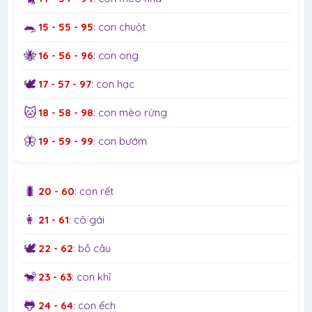
🐀
15 - 55 - 95
: con chuột
🐝
16 - 56 - 96
: con ong
🕊️
17 - 57 - 97
: con hạc
🐱
18 - 58 - 98
: con mèo rừng
🦋
19 - 59 - 99
: con bướm
🐛
20 - 60
: con rết
👩
21 - 61
: cô gái
🕊️
22 - 62
: bồ câu
🐒
23 - 63
: con khỉ
🐸
24 - 64
: con ếch