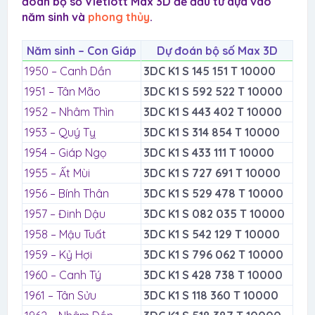
đoán bộ số Vietlott Max 3D để đầu tư dựa vào
năm sinh và
phong thủy
.
Năm sinh – Con Giáp
Dự đoán bộ số Max 3D
1950 – Canh Dần
3DC K1 S 145 151 T 10000
1951 – Tân Mão
3DC K1 S 592 522 T 10000
1952 – Nhâm Thìn
3DC K1 S 443 402 T 10000
1953 – Quý Tỵ
3DC K1 S 314 854 T 10000
1954 – Giáp Ngọ
3DC K1 S 433 111 T 10000
1955 – Ất Mùi
3DC K1 S 727 691 T 10000
1956 – Bính Thân
3DC K1 S 529 478 T 10000
1957 – Đinh Dậu
3DC K1 S 082 035 T 10000
1958 – Mậu Tuất
3DC K1 S 542 129 T 10000
1959 – Kỷ Hợi
3DC K1 S 796 062 T 10000
1960 – Canh Tý
3DC K1 S 428 738 T 10000
1961 – Tân Sửu
3DC K1 S 118 360 T 10000