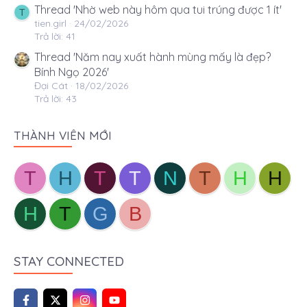
Thread 'Nhờ web này hôm qua tui trúng được 1 ít'
T
tien.girl
24/02/2026
Trả lời: 41
Thread 'Năm nay xuất hành mùng mấy là đẹp?
Bính Ngọ 2026'
Đại Cát
18/02/2026
Trả lời: 43
THÀNH VIÊN MỚI
T
H
T
T
N
T
H
H
H
T
G
B
STAY CONNECTED