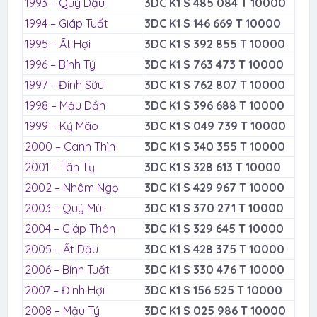
1993 – Quý Dậu
3DC K1 S 485 084 T 10000
1994 – Giáp Tuất
3DC K1 S 146 669 T 10000
1995 – Ất Hợi
3DC K1 S 392 855 T 10000
1996 – Bính Tý
3DC K1 S 763 473 T 10000
1997 – Đinh Sửu
3DC K1 S 762 807 T 10000
1998 – Mậu Dần
3DC K1 S 396 688 T 10000
1999 – Kỷ Mão
3DC K1 S 049 739 T 10000
2000 – Canh Thìn
3DC K1 S 340 355 T 10000
2001 – Tân Tỵ
3DC K1 S 328 613 T 10000
2002 – Nhâm Ngọ
3DC K1 S 429 967 T 10000
2003 – Quý Mùi
3DC K1 S 370 271 T 10000
2004 – Giáp Thân
3DC K1 S 329 645 T 10000
2005 – Ất Dậu
3DC K1 S 428 375 T 10000
2006 – Bính Tuất
3DC K1 S 330 476 T 10000
2007 – Đinh Hợi
3DC K1 S 156 525 T 10000
2008 – Mậu Tý
3DC K1 S 025 986 T 10000