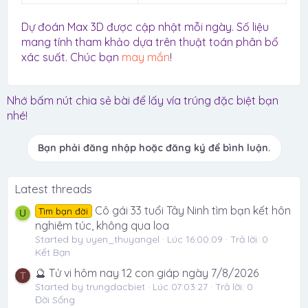
Dự đoán Max 3D được cập nhật mỗi ngày. Số liệu
mang tính tham khảo dựa trên thuật toán phân bổ
xác suất. Chúc bạn
may mắn
!
Nhớ bấm nút chia sẻ bài để lấy vía trúng đặc biệt bạn
nhé!
Bạn phải đăng nhập hoặc đăng ký để bình luận.
Latest threads
Cô gái 33 tuổi Tây Ninh tìm bạn kết hôn
Tìm bạn đời
U
nghiêm túc, không qua loa
Started by uyen_thuyangel
Lúc 16:00:09
Trả lời: 0
Kết Bạn
🔮 Tử vi hôm nay 12 con giáp ngày 7/8/2026
T
Started by trungdacbiet
Lúc 07:03:27
Trả lời: 0
Đời Sống