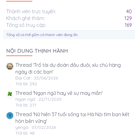
Thành viên trực tuyến
40
Khách ghé thăm
129
Tổng số truy cập
169
Tổng số có thể gồm cả thành viên đang ẩn.
NỘI DUNG THỊNH HÀNH
Thread 'Trổ tài dự đoán đầu đuôi, xỉu chủ hàng
ngày đi các bạn'
Đại Cát
25/06/2026
Trả lời: 292
Thread 'Ngạn ngữ hay về sự may mắn'
Ngạn ngữ
22/11/2025
Trả lời: 277
Thread 'Nữ hiền 37 tuổi sống tại Hà Nội tìm bạn kết
Y
hôn bền vững'
yenga
07/02/2026
Trả lời: 48