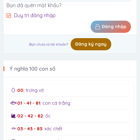
Bạn đã quên mật khẩu?
Duy trì đăng nhập
Đăng nhập
Đăng ký ngay
Bạn chưa có tài khoản?
Ý nghĩa 100 con số
🥚
00
: trứng vịt
🐟
01 - 41 - 81
: con cá trắng
🐌
02 - 42 - 82
: ốc
⚰️
03 - 43 - 83
: xác chết