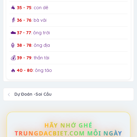
🐐
35 - 75
: con dê
👵
36 - 76
: bà vải
☁️
37 - 77
: ông trời
🏮
38 - 78
: ông địa
💰
39 - 79
: thần tài
🔥
40 - 80
: ông táo
Dự Đoán -Soi Cầu
HÃY NHỚ GHÉ
TRUNGDACBIET.COM MỖI NGÀY