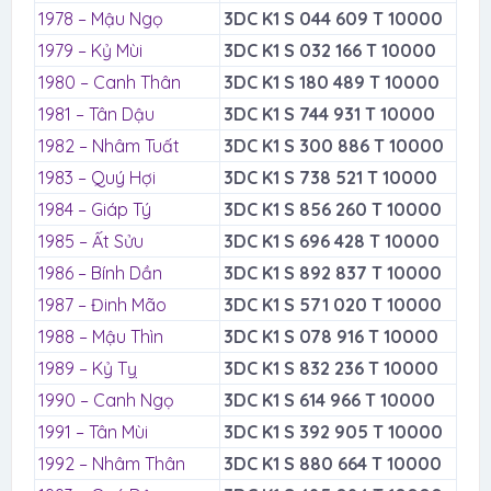
1978 – Mậu Ngọ
3DC K1 S 044 609 T 10000
1979 – Kỷ Mùi
3DC K1 S 032 166 T 10000
1980 – Canh Thân
3DC K1 S 180 489 T 10000
1981 – Tân Dậu
3DC K1 S 744 931 T 10000
1982 – Nhâm Tuất
3DC K1 S 300 886 T 10000
1983 – Quý Hợi
3DC K1 S 738 521 T 10000
1984 – Giáp Tý
3DC K1 S 856 260 T 10000
1985 – Ất Sửu
3DC K1 S 696 428 T 10000
1986 – Bính Dần
3DC K1 S 892 837 T 10000
1987 – Đinh Mão
3DC K1 S 571 020 T 10000
1988 – Mậu Thìn
3DC K1 S 078 916 T 10000
1989 – Kỷ Tỵ
3DC K1 S 832 236 T 10000
1990 – Canh Ngọ
3DC K1 S 614 966 T 10000
1991 – Tân Mùi
3DC K1 S 392 905 T 10000
1992 – Nhâm Thân
3DC K1 S 880 664 T 10000