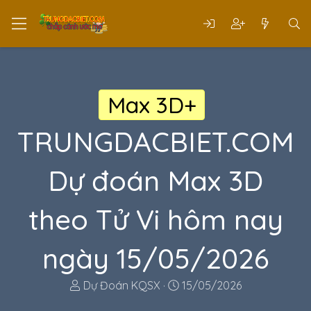
Max 3D+
TRUNGDACBIET.COM
Dự đoán Max 3D
theo Tử Vi hôm nay
ngày 15/05/2026
T
N
Dự Đoán KQSX
15/05/2026
h
g