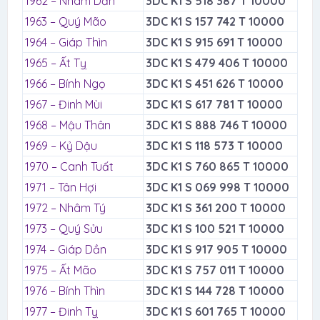
1962 – Nhâm Dần
3DC K1 S 518 387 T 10000
1963 – Quý Mão
3DC K1 S 157 742 T 10000
1964 – Giáp Thìn
3DC K1 S 915 691 T 10000
1965 – Ất Tỵ
3DC K1 S 479 406 T 10000
1966 – Bính Ngọ
3DC K1 S 451 626 T 10000
1967 – Đinh Mùi
3DC K1 S 617 781 T 10000
1968 – Mậu Thân
3DC K1 S 888 746 T 10000
1969 – Kỷ Dậu
3DC K1 S 118 573 T 10000
1970 – Canh Tuất
3DC K1 S 760 865 T 10000
1971 – Tân Hợi
3DC K1 S 069 998 T 10000
1972 – Nhâm Tý
3DC K1 S 361 200 T 10000
1973 – Quý Sửu
3DC K1 S 100 521 T 10000
1974 – Giáp Dần
3DC K1 S 917 905 T 10000
1975 – Ất Mão
3DC K1 S 757 011 T 10000
1976 – Bính Thìn
3DC K1 S 144 728 T 10000
1977 – Đinh Tỵ
3DC K1 S 601 765 T 10000