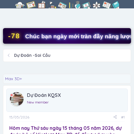
r
à
e
y
a
g
d
ử
s
i
t
-78
Chúc bạn ngày mới tràn đầy năng lượng! 
a
r
t
Dự Đoán -Soi Cầu
e
r
Max 3D+
Dự Đoán KQSX
New member
15/05/2026
#1
Hôm nay Thứ sáu ngày 15 tháng 05 năm 2026, dự