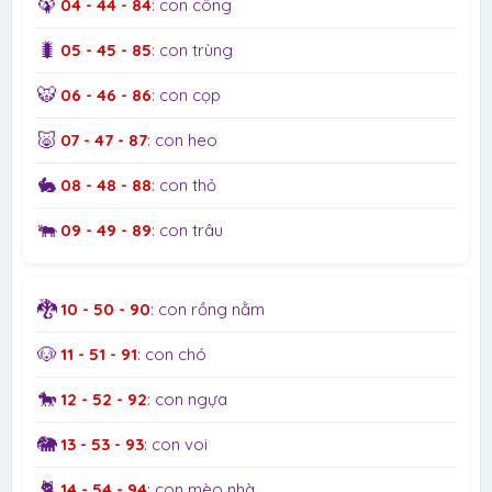
🦚
04 - 44 - 84
: con công
🐛
05 - 45 - 85
: con trùng
🐯
06 - 46 - 86
: con cọp
🐷
07 - 47 - 87
: con heo
🐇
08 - 48 - 88
: con thỏ
🐃
09 - 49 - 89
: con trâu
🐉
10 - 50 - 90
: con rồng nằm
🐶
11 - 51 - 91
: con chó
🐎
12 - 52 - 92
: con ngựa
🐘
13 - 53 - 93
: con voi
🐈
14 - 54 - 94
: con mèo nhà