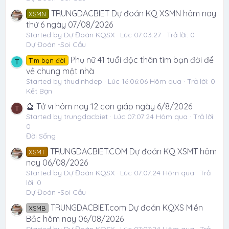
TRUNGDACBIET Dự đoán KQ XSMN hôm nay
XSMN
thứ 6 ngày 07/08/2026
Started by Dự Đoán KQSX
Lúc 07:03:27
Trả lời: 0
Dự Đoán -Soi Cầu
Phụ nữ 41 tuổi độc thân tìm bạn đời để
Tìm bạn đời
T
về chung một nhà
Started by thudinhdep
Lúc 16:06:06 Hôm qua
Trả lời: 0
Kết Bạn
🔮 Tử vi hôm nay 12 con giáp ngày 6/8/2026
T
Started by trungdacbiet
Lúc 07:07:24 Hôm qua
Trả lời:
0
Đời Sống
TRUNGDACBIET.COM Dự đoán KQ XSMT hôm
XSMT
nay 06/08/2026
Started by Dự Đoán KQSX
Lúc 07:07:24 Hôm qua
Trả
lời: 0
Dự Đoán -Soi Cầu
TRUNGDACBIET.com Dự đoán KQXS Miền
XSMB
Bắc hôm nay 06/08/2026