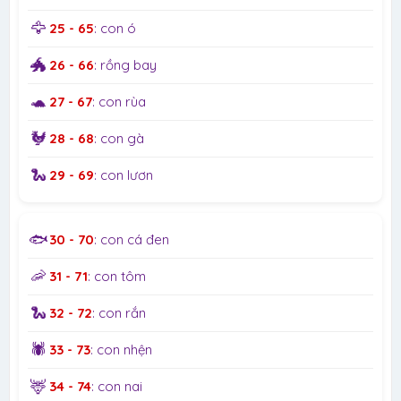
🦅
25 - 65
: con ó
🐲
26 - 66
: rồng bay
🐢
27 - 67
: con rùa
🐓
28 - 68
: con gà
🐍
29 - 69
: con lươn
🐟
30 - 70
: con cá đen
🦐
31 - 71
: con tôm
🐍
32 - 72
: con rắn
🕷️
33 - 73
: con nhện
🦌
34 - 74
: con nai