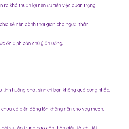
 ra khá thuận lợi nên ưu tiên việc quan trọng.
chia sẻ nên dành thời gian cho người thân.
ức ổn định cần chú ý ăn uống.
u tình huống phát sinhkhi bạn không quá cứng nhắc.
, chưa có biến động lớn không nên cho vay mượn.
hỏi sự tập trung cao cẩn thận giấy tờ, chi tiết.