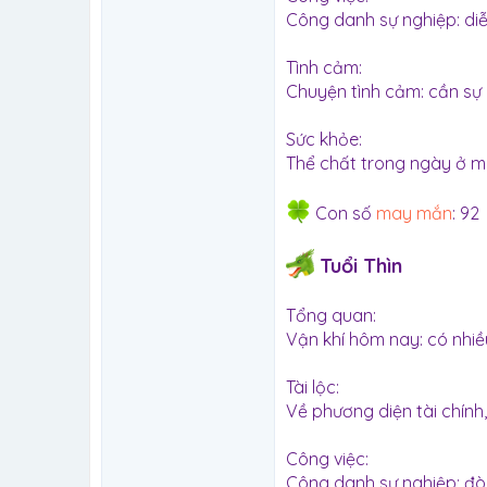
Công danh sự nghiệp: diễn
Tình cảm:
Chuyện tình cảm: cần sự 
Sức khỏe:
Thể chất trong ngày ở m
Con số
may mắn
: 92
Tuổi Thìn
Tổng quan:
Vận khí hôm nay: có nhiề
Tài lộc:
Về phương diện tài chính
Công việc:
Công danh sự nghiệp: đòi 