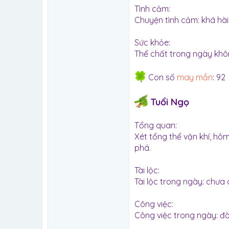
Tình cảm:
Chuyện tình cảm: khá hà
Sức khỏe:
Thể chất trong ngày khô
Con số
may mắn
: 92
Tuổi Ngọ
Tổng quan:
Xét tổng thể vận khí, h
phá.
Tài lộc:
Tài lộc trong ngày: chưa 
Công việc:
Công việc trong ngày: đòi