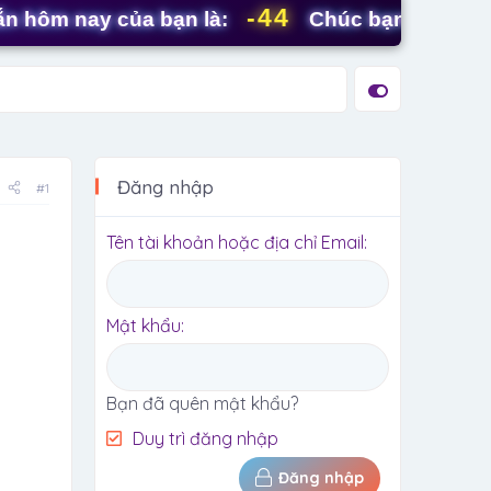
-44
 nay của bạn là:
Chúc bạn ngày mới tràn
Đăng nhập
#1
Tên tài khoản hoặc địa chỉ Email
Mật khẩu
Bạn đã quên mật khẩu?
Duy trì đăng nhập
Đăng nhập