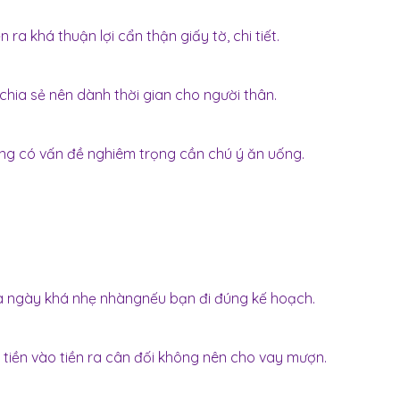
ra khá thuận lợi cẩn thận giấy tờ, chi tiết.
chia sẻ nên dành thời gian cho người thân.
ng có vấn đề nghiêm trọng cần chú ý ăn uống.
là ngày khá nhẹ nhàngnếu bạn đi đúng kế hoạch.
, tiền vào tiền ra cân đối không nên cho vay mượn.