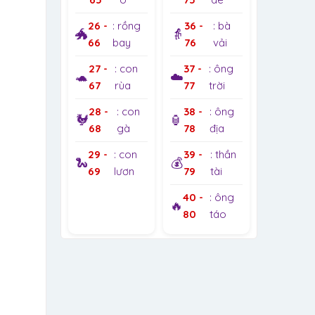
26 -
: rồng
36 -
: bà
🐲
👵
66
bay
76
vải
27 -
: con
37 -
: ông
🐢
☁️
67
rùa
77
trời
28 -
: con
38 -
: ông
🐓
🏮
68
gà
78
địa
29 -
: con
39 -
: thần
🐍
💰
69
lươn
79
tài
40 -
: ông
🔥
80
táo