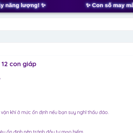
t
g lượng! ✨
✨ Con số may mắn hôm
e
r
 12 con giáp
6
vận khí ở mức ổn định nếu bạn suy nghĩ thấu đáo.
hiệu ổn định nên tránh đầu tư mạo hiểm.