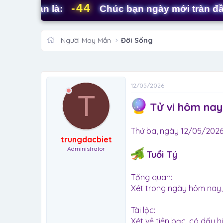
-44
 bạn là:
Chúc bạn ngày mới tràn đầy năn
Người May Mắn
Đời Sống
12/05/2026
T
Tử vi hôm nay
Thứ ba, ngày 12/05/202
trungdacbiet
Administrator
Tuổi Tý
Tổng quan:
Xét trong ngày hôm nay, 
Tài lộc:
Xét về tiền bạc, có dấu 