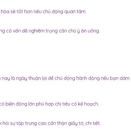
i hòa sẽ tốt hơn nếu chủ động quan tâm.
ng có vấn đề nghiêm trọng cần chú ý ăn uống.
ôm nay là ngày thuận lợi để chủ động hành động nếu bạn dám
có biến động lớn phù hợp chi tiêu có kế hoạch.
 hỏi sự tập trung cao cẩn thận giấy tờ, chi tiết.