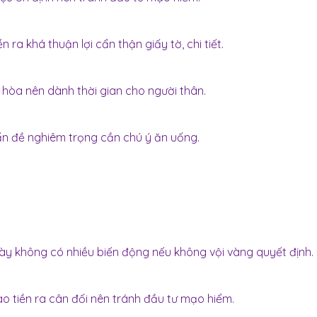
 ra khá thuận lợi cẩn thận giấy tờ, chi tiết.
 hòa nên dành thời gian cho người thân.
ấn đề nghiêm trọng cần chú ý ăn uống.
gày không có nhiều biến động nếu không vội vàng quyết định.
vào tiền ra cân đối nên tránh đầu tư mạo hiểm.