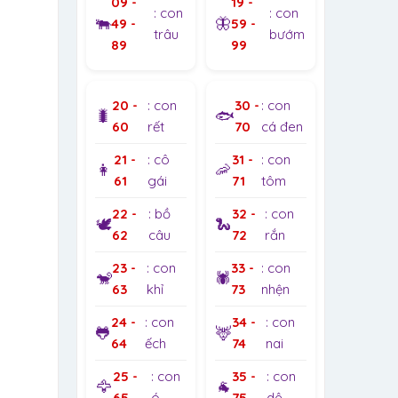
09 -
19 -
: con
: con
🐃
🦋
49 -
59 -
trâu
bướm
89
99
20 -
: con
30 -
: con
🐛
🐟
60
rết
70
cá đen
21 -
: cô
31 -
: con
👩
🦐
61
gái
71
tôm
22 -
: bồ
32 -
: con
🕊️
🐍
62
câu
72
rắn
23 -
: con
33 -
: con
🐒
🕷️
63
khỉ
73
nhện
24 -
: con
34 -
: con
🐸
🦌
64
ếch
74
nai
25 -
: con
35 -
: con
🦅
🐐
65
ó
75
dê