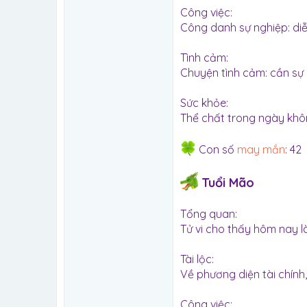
Công việc:
Công danh sự nghiệp: diễn 
Tình cảm:
Chuyện tình cảm: cần sự 
Sức khỏe:
Thể chất trong ngày khô
Con số
may mắn
: 42
Tuổi Mão
Tổng quan:
Tử vi cho thấy hôm nay 
Tài lộc:
Về phương diện tài chính
Công việc: