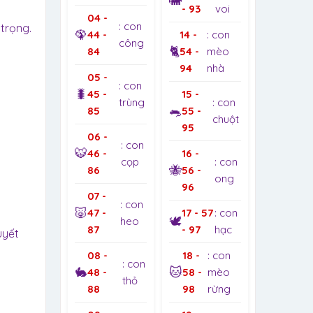
🐘
- 93
voi
04 -
: con
trọng.
🦚
44 -
14 -
: con
công
🐈
84
54 -
mèo
94
nhà
05 -
: con
🐛
45 -
15 -
trùng
: con
🐀
85
55 -
chuột
95
06 -
: con
🐯
46 -
16 -
cọp
: con
🐝
86
56 -
ong
96
07 -
: con
🐷
47 -
17 - 57
: con
🕊️
heo
87
- 97
hạc
uyết
08 -
18 -
: con
: con
🐇
🐱
48 -
58 -
mèo
thỏ
88
98
rừng