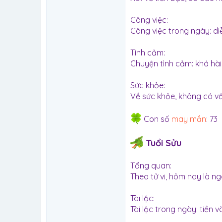
Công việc:
Công việc trong ngày: diễn
Tình cảm:
Chuyện tình cảm: khá hài
Sức khỏe:
Về sức khỏe, không có v
Con số
may mắn
: 73
Tuổi Sửu
Tổng quan:
Theo tử vi, hôm nay là n
Tài lộc:
Tài lộc trong ngày: tiền 