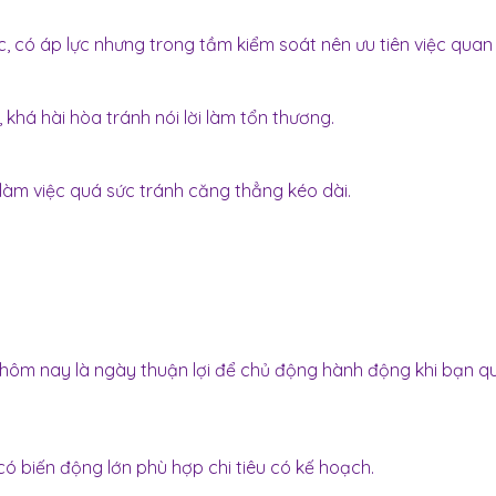
, có áp lực nhưng trong tầm kiểm soát nên ưu tiên việc quan 
khá hài hòa tránh nói lời làm tổn thương.
làm việc quá sức tránh căng thẳng kéo dài.
 hôm nay là ngày thuận lợi để chủ động hành động khi bạn q
có biến động lớn phù hợp chi tiêu có kế hoạch.