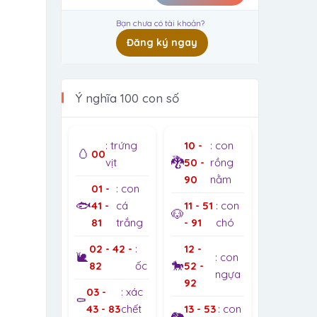
Bạn chưa có tài khoản?
Đăng ký ngay
Ý nghĩa 100 con số
: trứng
10 -
: con
🥚
00
🐉
vịt
50 -
rồng
90
nằm
01 -
: con
🐟
41 -
cá
11 - 51
: con
🐶
81
trắng
- 91
chó
02 - 42 -
:
12 -
🐌
: con
🐎
82
ốc
52 -
ngựa
92
03 -
: xác
⚰️
43 - 83
chết
13 - 53
: con