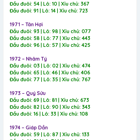
Đầu đuôi: 54 | Lô: 10 | Xỉu chủ: 367
Đầu đuôi: 91 | Lô: 14 | Xỉu chủ: 723
1971 – Tân Hợi
Đầu đuôi: 93 | Lô: 98 | Xỉu chủ: 077
Đầu đuôi: 58 | Lô: 77 | Xỉu chủ: 443
Đầu đuôi: 96 | Lô: 57 | Xỉu chủ: 425
1972 – Nhâm Tý
Đầu đuôi: 03 | Lô: 02 | Xỉu chủ: 474
Đầu đuôi: 65 | Lô: 46 | Xỉu chủ: 406
Đầu đuôi: 77 | Lô: 35 | Xỉu chủ: 767
1973 – Quý Sửu
Đầu đuôi: 69 | Lô: 81 | Xỉu chủ: 673
Đầu đuôi: 82 | Lô: 90 | Xỉu chủ: 343
Đầu đuôi: 16 | Lô: 33 | Xỉu chủ: 108
1974 – Giáp Dần
Đầu đuôi: 59 | Lô: 87 | Xỉu chủ: 133