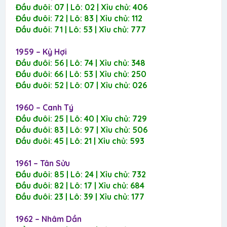
Đầu đuôi: 07 | Lô: 02 | Xỉu chủ: 406
Đầu đuôi: 72 | Lô: 83 | Xỉu chủ: 112
Đầu đuôi: 71 | Lô: 53 | Xỉu chủ: 777
1959 – Kỷ Hợi
Đầu đuôi: 56 | Lô: 74 | Xỉu chủ: 348
Đầu đuôi: 66 | Lô: 53 | Xỉu chủ: 250
Đầu đuôi: 52 | Lô: 07 | Xỉu chủ: 026
1960 – Canh Tý
Đầu đuôi: 25 | Lô: 40 | Xỉu chủ: 729
Đầu đuôi: 83 | Lô: 97 | Xỉu chủ: 506
Đầu đuôi: 45 | Lô: 21 | Xỉu chủ: 593
1961 – Tân Sửu
Đầu đuôi: 85 | Lô: 24 | Xỉu chủ: 732
Đầu đuôi: 82 | Lô: 17 | Xỉu chủ: 684
Đầu đuôi: 23 | Lô: 39 | Xỉu chủ: 177
1962 – Nhâm Dần