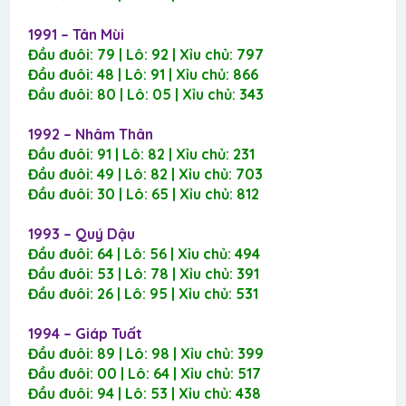
1991 – Tân Mùi
Đầu đuôi: 79 | Lô: 92 | Xỉu chủ: 797
Đầu đuôi: 48 | Lô: 91 | Xỉu chủ: 866
Đầu đuôi: 80 | Lô: 05 | Xỉu chủ: 343
1992 – Nhâm Thân
Đầu đuôi: 91 | Lô: 82 | Xỉu chủ: 231
Đầu đuôi: 49 | Lô: 82 | Xỉu chủ: 703
Đầu đuôi: 30 | Lô: 65 | Xỉu chủ: 812
1993 – Quý Dậu
Đầu đuôi: 64 | Lô: 56 | Xỉu chủ: 494
Đầu đuôi: 53 | Lô: 78 | Xỉu chủ: 391
Đầu đuôi: 26 | Lô: 95 | Xỉu chủ: 531
1994 – Giáp Tuất
Đầu đuôi: 89 | Lô: 98 | Xỉu chủ: 399
Đầu đuôi: 00 | Lô: 64 | Xỉu chủ: 517
Đầu đuôi: 94 | Lô: 53 | Xỉu chủ: 438