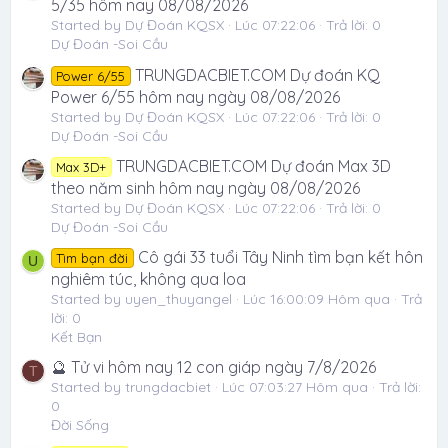
5/35 hôm nay 08/08/2026
Started by Dự Đoán KQSX
Lúc 07:22:06
Trả lời: 0
Dự Đoán -Soi Cầu
TRUNGDACBIET.COM Dự đoán KQ
Power 6/55
Power 6/55 hôm nay ngày 08/08/2026
Started by Dự Đoán KQSX
Lúc 07:22:06
Trả lời: 0
Dự Đoán -Soi Cầu
TRUNGDACBIET.COM Dự đoán Max 3D
Max 3D+
theo năm sinh hôm nay ngày 08/08/2026
Started by Dự Đoán KQSX
Lúc 07:22:06
Trả lời: 0
Dự Đoán -Soi Cầu
Cô gái 33 tuổi Tây Ninh tìm bạn kết hôn
Tìm bạn đời
U
nghiêm túc, không qua loa
Started by uyen_thuyangel
Lúc 16:00:09 Hôm qua
Trả
lời: 0
Kết Bạn
🔮 Tử vi hôm nay 12 con giáp ngày 7/8/2026
T
Started by trungdacbiet
Lúc 07:03:27 Hôm qua
Trả lời:
0
Đời Sống