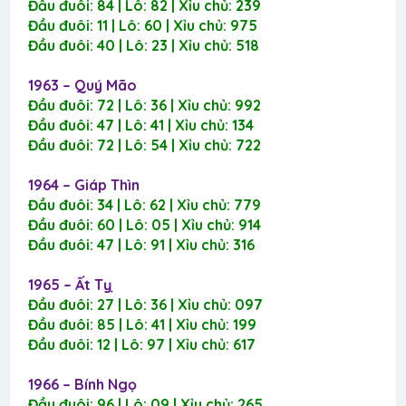
Đầu đuôi: 84 | Lô: 82 | Xỉu chủ: 239
Đầu đuôi: 11 | Lô: 60 | Xỉu chủ: 975
Đầu đuôi: 40 | Lô: 23 | Xỉu chủ: 518
1963 – Quý Mão
Đầu đuôi: 72 | Lô: 36 | Xỉu chủ: 992
Đầu đuôi: 47 | Lô: 41 | Xỉu chủ: 134
Đầu đuôi: 72 | Lô: 54 | Xỉu chủ: 722
1964 – Giáp Thìn
Đầu đuôi: 34 | Lô: 62 | Xỉu chủ: 779
Đầu đuôi: 60 | Lô: 05 | Xỉu chủ: 914
Đầu đuôi: 47 | Lô: 91 | Xỉu chủ: 316
1965 – Ất Tỵ
Đầu đuôi: 27 | Lô: 36 | Xỉu chủ: 097
Đầu đuôi: 85 | Lô: 41 | Xỉu chủ: 199
Đầu đuôi: 12 | Lô: 97 | Xỉu chủ: 617
1966 – Bính Ngọ
Đầu đuôi: 96 | Lô: 09 | Xỉu chủ: 265