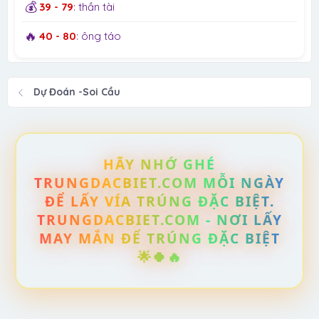
💰
39 - 79
: thần tài
🔥
40 - 80
: ông táo
Dự Đoán -Soi Cầu
HÃY NHỚ GHÉ
TRUNGDACBIET.COM MỖI NGÀY
ĐỂ LẤY VÍA TRÚNG ĐẶC BIỆT.
TRUNGDACBIET.COM - NƠI LẤY
MAY MẮN ĐỂ TRÚNG ĐẶC BIỆT
🌟🍀🔥