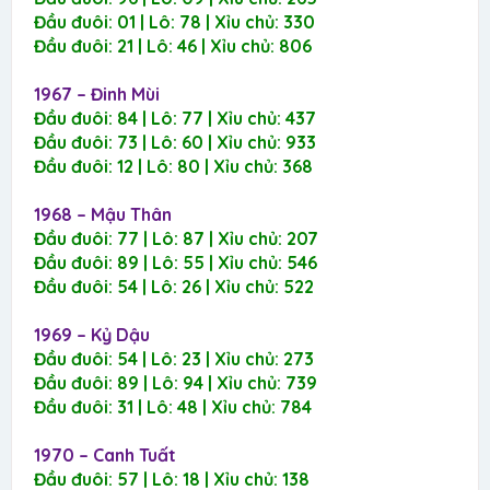
Đầu đuôi: 01 | Lô: 78 | Xỉu chủ: 330
Đầu đuôi: 21 | Lô: 46 | Xỉu chủ: 806
1967 – Đinh Mùi
Đầu đuôi: 84 | Lô: 77 | Xỉu chủ: 437
Đầu đuôi: 73 | Lô: 60 | Xỉu chủ: 933
Đầu đuôi: 12 | Lô: 80 | Xỉu chủ: 368
1968 – Mậu Thân
Đầu đuôi: 77 | Lô: 87 | Xỉu chủ: 207
Đầu đuôi: 89 | Lô: 55 | Xỉu chủ: 546
Đầu đuôi: 54 | Lô: 26 | Xỉu chủ: 522
1969 – Kỷ Dậu
Đầu đuôi: 54 | Lô: 23 | Xỉu chủ: 273
Đầu đuôi: 89 | Lô: 94 | Xỉu chủ: 739
Đầu đuôi: 31 | Lô: 48 | Xỉu chủ: 784
1970 – Canh Tuất
Đầu đuôi: 57 | Lô: 18 | Xỉu chủ: 138