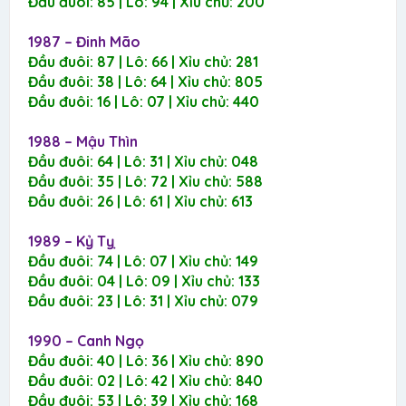
Đầu đuôi: 85 | Lô: 94 | Xỉu chủ: 200
1987 – Đinh Mão
Đầu đuôi: 87 | Lô: 66 | Xỉu chủ: 281
Đầu đuôi: 38 | Lô: 64 | Xỉu chủ: 805
Đầu đuôi: 16 | Lô: 07 | Xỉu chủ: 440
1988 – Mậu Thìn
Đầu đuôi: 64 | Lô: 31 | Xỉu chủ: 048
Đầu đuôi: 35 | Lô: 72 | Xỉu chủ: 588
Đầu đuôi: 26 | Lô: 61 | Xỉu chủ: 613
1989 – Kỷ Tỵ
Đầu đuôi: 74 | Lô: 07 | Xỉu chủ: 149
Đầu đuôi: 04 | Lô: 09 | Xỉu chủ: 133
Đầu đuôi: 23 | Lô: 31 | Xỉu chủ: 079
1990 – Canh Ngọ
Đầu đuôi: 40 | Lô: 36 | Xỉu chủ: 890
Đầu đuôi: 02 | Lô: 42 | Xỉu chủ: 840
Đầu đuôi: 53 | Lô: 39 | Xỉu chủ: 168