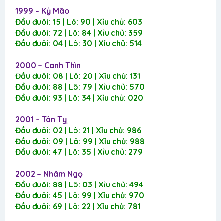
1999 – Kỷ Mão
Đầu đuôi: 15 | Lô: 90 | Xỉu chủ: 603
Đầu đuôi: 72 | Lô: 84 | Xỉu chủ: 359
Đầu đuôi: 04 | Lô: 30 | Xỉu chủ: 514
2000 – Canh Thìn
Đầu đuôi: 08 | Lô: 20 | Xỉu chủ: 131
Đầu đuôi: 88 | Lô: 79 | Xỉu chủ: 570
Đầu đuôi: 93 | Lô: 34 | Xỉu chủ: 020
2001 – Tân Tỵ
Đầu đuôi: 02 | Lô: 21 | Xỉu chủ: 986
Đầu đuôi: 09 | Lô: 99 | Xỉu chủ: 988
Đầu đuôi: 47 | Lô: 35 | Xỉu chủ: 279
2002 – Nhâm Ngọ
Đầu đuôi: 88 | Lô: 03 | Xỉu chủ: 494
Đầu đuôi: 45 | Lô: 99 | Xỉu chủ: 970
Đầu đuôi: 69 | Lô: 22 | Xỉu chủ: 781