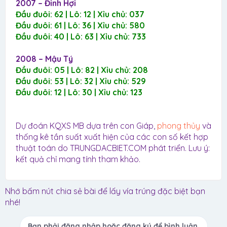
2007 – Đinh Hợi
Đầu đuôi: 62 | Lô: 12 | Xỉu chủ: 037
Đầu đuôi: 61 | Lô: 36 | Xỉu chủ: 580
Đầu đuôi: 40 | Lô: 63 | Xỉu chủ: 733
2008 – Mậu Tý
Đầu đuôi: 05 | Lô: 82 | Xỉu chủ: 208
Đầu đuôi: 53 | Lô: 32 | Xỉu chủ: 529
Đầu đuôi: 12 | Lô: 30 | Xỉu chủ: 123
Dự đoán KQXS MB dựa trên con Giáp,
phong thủy
và
thống kê tần suất xuất hiện của các con số kết hợp
thuật toán do TRUNGDACBIET.COM phát triển. Lưu ý:
kết quả chỉ mang tính tham khảo.
Nhớ bấm nút chia sẻ bài để lấy vía trúng đặc biệt bạn
nhé!
Bạn phải đăng nhập hoặc đăng ký để bình luận.