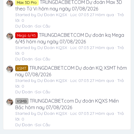
TRUNGDACBIET.COM Dự đoán Max 3D
Max 3D Pro
theo Tử Vi hôm nay ngày 07/08/2026
Started by Dự Đoán KQSX
Lúc 07:03:27 Hôm qua
Trả
lời: 0
Dự Đoán -Soi Cầu
TRUNGDACBIET.COM Dự đoán kq Mega
Mega 6/45
6/45 hôm nay ngày 07/08/2026
Started by Dự Đoán KQSX
Lúc 07:03:27 Hôm qua
Trả
lời: 0
Dự Đoán -Soi Cầu
TRUNGDACBIET.COM Dự đoán KQ XSMT hôm
XSMT
nay 07/08/2026
Started by Dự Đoán KQSX
Lúc 07:03:27 Hôm qua
Trả
lời: 0
Dự Đoán -Soi Cầu
TRUNGDACBIET.com Dự đoán KQXS Miền
XSMB
Bắc hôm nay 07/08/2026
Started by Dự Đoán KQSX
Lúc 07:03:27 Hôm qua
Trả
lời: 0
Dự Đoán -Soi Cầu