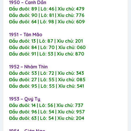
1950 – Canh Dần
Đầu đuôi: 89 | Lô: 46 | Xỉu chủ: 479
Đầu đuôi: 90 | Lô: 81 | Xỉu chủ: 776
Đầu đuôi: 64 | Lô: 98 | Xỉu chủ: 609
1951 – Tân Mão
Đầu đuôi: 13 | Lô: 87 | Xỉu chủ: 201
Đầu đuôi: 84 | Lô: 70 | Xỉu chủ: 060
Đầu đuôi: 91 | Lô: 53 | Xỉu chủ: 870
1952 – Nhâm Thìn
Đầu đuôi: 53 | Lô: 72 | Xỉu chủ: 343
Đầu đuôi: 27 | Lô: 55 | Xỉu chủ: 085
Đầu đuôi: 95 | Lô: 55 | Xỉu chủ: 541
1953 – Quý Tỵ
Đầu đuôi: 14 | Lô: 56 | Xỉu chủ: 737
Đầu đuôi: 96 | Lô: 54 | Xỉu chủ: 957
Đầu đuôi: 63 | Lô: 54 | Xỉu chủ: 204
1954 – Giáp Ngọ