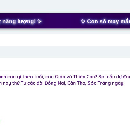
t
a
r
t
 lượng! ✨
✨ Con số may mắn hôm 
e
r
h con gì theo tuổi, con Giáp và Thiên Can? Soi cầu dự đo
 nay thứ Tư các đài Đồng Nai, Cần Thơ, Sóc Trăng ngày:
1