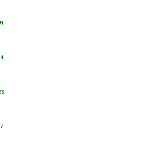
91
24
66
87