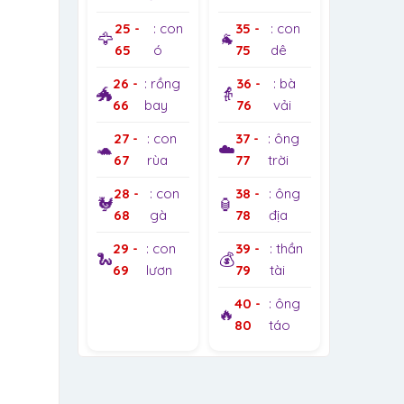
25 -
: con
35 -
: con
🦅
🐐
65
ó
75
dê
26 -
: rồng
36 -
: bà
🐲
👵
66
bay
76
vải
27 -
: con
37 -
: ông
🐢
☁️
67
rùa
77
trời
28 -
: con
38 -
: ông
🐓
🏮
68
gà
78
địa
29 -
: con
39 -
: thần
🐍
💰
69
lươn
79
tài
40 -
: ông
🔥
80
táo