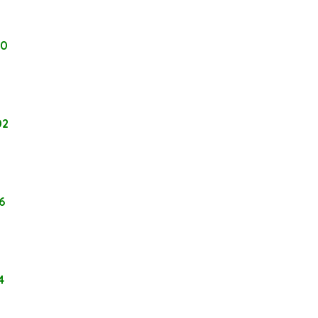
90
02
6
4