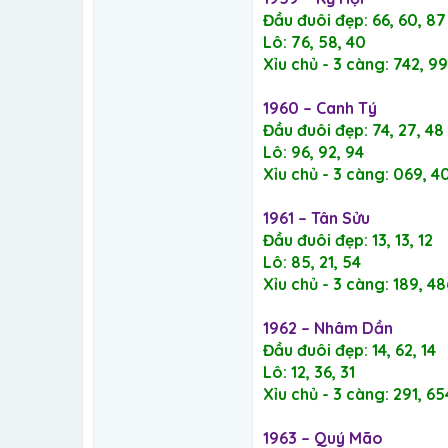
Đầu đuôi đẹp: 66, 60, 87
Lô: 76, 58, 40
Xỉu chủ - 3 càng: 742, 9
1960 – Canh Tý
Đầu đuôi đẹp: 74, 27, 48
Lô: 96, 92, 94
Xỉu chủ - 3 càng: 069, 4
1961 – Tân Sửu
Đầu đuôi đẹp: 13, 13, 12
Lô: 85, 21, 54
Xỉu chủ - 3 càng: 189, 48
1962 – Nhâm Dần
Đầu đuôi đẹp: 14, 62, 14
Lô: 12, 36, 31
Xỉu chủ - 3 càng: 291, 65
1963 – Quý Mão