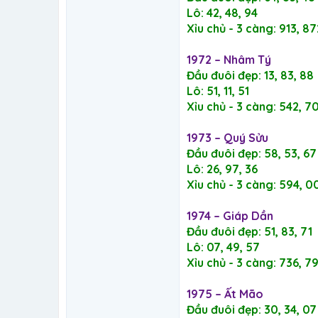
Lô: 42, 48, 94
Xỉu chủ - 3 càng: 913, 87
1972 – Nhâm Tý
Đầu đuôi đẹp: 13, 83, 88
Lô: 51, 11, 51
Xỉu chủ - 3 càng: 542, 7
1973 – Quý Sửu
Đầu đuôi đẹp: 58, 53, 67
Lô: 26, 97, 36
Xỉu chủ - 3 càng: 594, 0
1974 – Giáp Dần
Đầu đuôi đẹp: 51, 83, 71
Lô: 07, 49, 57
Xỉu chủ - 3 càng: 736, 7
1975 – Ất Mão
Đầu đuôi đẹp: 30, 34, 07