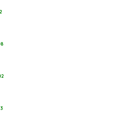
2
08
02
93