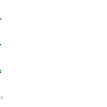
39
7
9
70