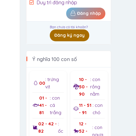
Duy trì đăng nhập
Đăng nhập
Bạn chưa có tài khoản?
Đăng ký ngay
Ý nghĩa 100 con số
: trứng
10 -
: con
🥚
00
🐉
vịt
50 -
rồng
90
nằm
01 -
: con
🐟
41 -
cá
11 - 51
: con
🐶
81
trắng
- 91
chó
02 - 42 -
:
12 -
🐌
: con
🐎
82
ốc
52 -
ngựa