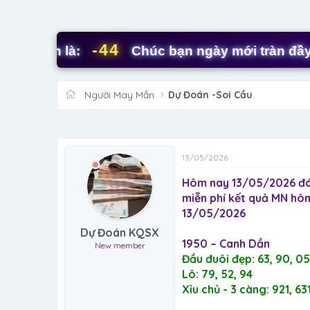
-44
bạn là:
Chúc bạn ngày mới tràn đầy năng
Người May Mắn
Dự Đoán -Soi Cầu
13/05/2026
Hôm nay 13/05/2026 đán
miễn phí kết quả MN hôm
13/05/2026
Dự Đoán KQSX
1950 – Canh Dần
New member
Đầu đuôi đẹp: 63, 90, 05
Lô: 79, 52, 94
Xỉu chủ - 3 càng: 921, 63