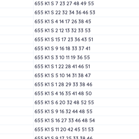
655 K1 S 7 23 27 48 49 55
655 K1 S 22 32 34 36 46 53
655 K1 S 4 14 17 26 38 45
655 K1 S 2 12 13 32 33 53
655 K1 S 15 17 23 36 43 51
655 K1 S 9 16 18 33 37 41
655 K1 S 3 10 11 19 36 55
655 K1 S 1 22 28 41 46 51
655 K1 S 5 10 14 31 38 47
655 K1 S 1 28 29 33 38 46
655 K1 S 4 16 35 41 48 50
655 K1 S 6 20 32 48 52 55
655 K1 S 9 16 32 44 48 55
655 K1 S 16 27 33 46 48 54
655 K1 S 11 20 42 45 51 53
655 K1 S 9 17 25 33 38 46