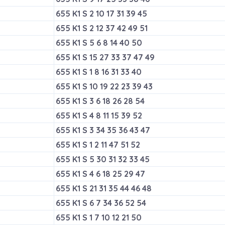
655 K1 S 2 10 17 31 39 45
655 K1 S 2 12 37 42 49 51
655 K1 S 5 6 8 14 40 50
655 K1 S 15 27 33 37 47 49
655 K1 S 1 8 16 31 33 40
655 K1 S 10 19 22 23 39 43
655 K1 S 3 6 18 26 28 54
655 K1 S 4 8 11 15 39 52
655 K1 S 3 34 35 36 43 47
655 K1 S 1 2 11 47 51 52
655 K1 S 5 30 31 32 33 45
655 K1 S 4 6 18 25 29 47
655 K1 S 21 31 35 44 46 48
655 K1 S 6 7 34 36 52 54
655 K1 S 1 7 10 12 21 50