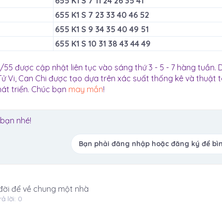
655 K1 S 7 11 24 26 35 41
655 K1 S 7 23 33 40 46 52
655 K1 S 9 34 35 40 49 51
655 K1 S 10 31 38 43 44 49
55 được cập nhật liên tục vào sáng thứ 3 - 5 - 7 hàng tuần. 
ử Vi, Can Chi được tạo dựa trên xác suất thống kê và thuật 
át triển. Chúc bạn
may mắn
!
 bạn nhé!
Bạn phải đăng nhập hoặc đăng ký để bìn
 đời để về chung một nhà
rả lời: 0