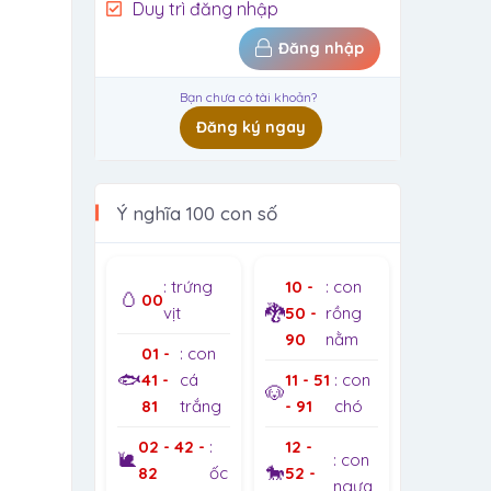
Duy trì đăng nhập
Đăng nhập
Bạn chưa có tài khoản?
Đăng ký ngay
Ý nghĩa 100 con số
: trứng
10 -
: con
🥚
00
🐉
vịt
50 -
rồng
90
nằm
01 -
: con
🐟
41 -
cá
11 - 51
: con
🐶
81
trắng
- 91
chó
02 - 42 -
:
12 -
🐌
: con
🐎
82
ốc
52 -
ngựa