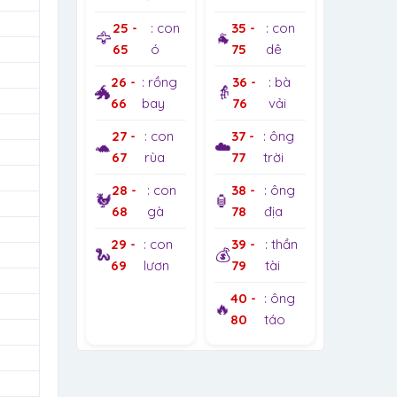
25 -
: con
35 -
: con
🦅
🐐
65
ó
75
dê
26 -
: rồng
36 -
: bà
🐲
👵
66
bay
76
vải
27 -
: con
37 -
: ông
🐢
☁️
67
rùa
77
trời
28 -
: con
38 -
: ông
🐓
🏮
68
gà
78
địa
29 -
: con
39 -
: thần
🐍
💰
69
lươn
79
tài
40 -
: ông
🔥
80
táo