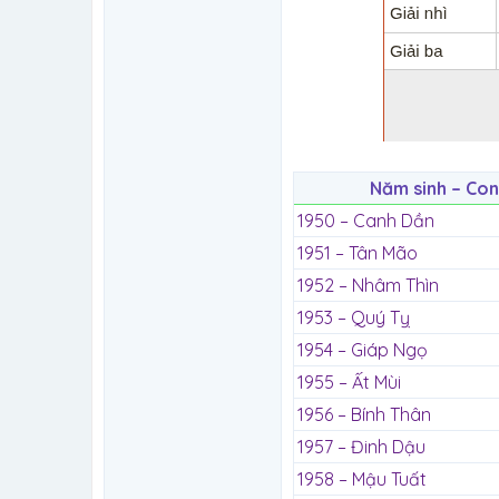
Năm sinh – Con
1950 – Canh Dần
1951 – Tân Mão
1952 – Nhâm Thìn
1953 – Quý Tỵ
1954 – Giáp Ngọ
1955 – Ất Mùi
1956 – Bính Thân
1957 – Đinh Dậu
1958 – Mậu Tuất