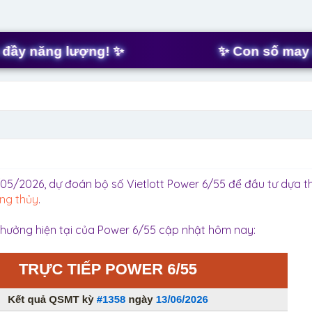
t
a
r
t
năng lượng! ✨
✨ Con số may mắn h
e
r
05/2026, dự đoán bộ số Vietlott Power 6/55 để đầu tư dựa t
ng thủy
.
 thưởng hiện tại của Power 6/55 cập nhật hôm nay: