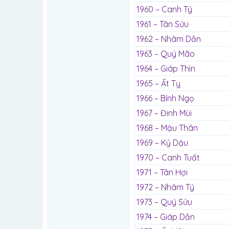
1960 – Canh Tý
1961 – Tân Sửu
1962 – Nhâm Dần
1963 – Quý Mão
1964 – Giáp Thìn
1965 – Ất Tỵ
1966 – Bính Ngọ
1967 – Đinh Mùi
1968 – Mậu Thân
1969 – Kỷ Dậu
1970 – Canh Tuất
1971 – Tân Hợi
1972 – Nhâm Tý
1973 – Quý Sửu
1974 – Giáp Dần