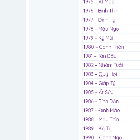
1975 – Ất Mão
1976 – Bính Thìn
1977 – Đinh Tỵ
1978 – Mậu Ngọ
1979 – Kỷ Mùi
1980 – Canh Thân
1981 – Tân Dậu
1982 – Nhâm Tuất
1983 – Quý Hợi
1984 – Giáp Tý
1985 – Ất Sửu
1986 – Bính Dần
1987 – Đinh Mão
1988 – Mậu Thìn
1989 – Kỷ Tỵ
1990 – Canh Ngọ