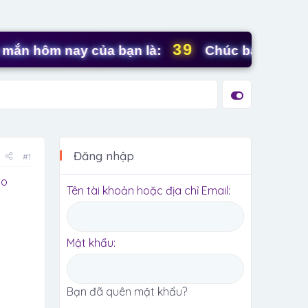
39
ôm nay của bạn là:
Chúc bạn ngày mới tr
Đăng nhập
#1
ào
Tên tài khoản hoặc địa chỉ Email
Mật khẩu
Bạn đã quên mật khẩu?