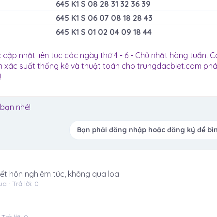
645 K1 S 08 28 31 32 36 39
645 K1 S 06 07 08 18 28 43
645 K1 S 01 02 04 09 18 44
ập nhật liên tục các ngày thứ 4 - 6 - Chủ nhật hàng tuần. C
n xác suất thống kê và thuật toán cho trungdacbiet.com phá
!
 bạn nhé!
Bạn phải đăng nhập hoặc đăng ký để bìn
 kết hôn nghiêm túc, không qua loa
ua
Trả lời: 0
Trả lời: 0