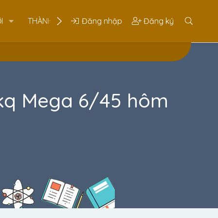
I
THÀNH VIÊN
Đăng nhập
Đăng ký
kq Mega 6/45 hôm