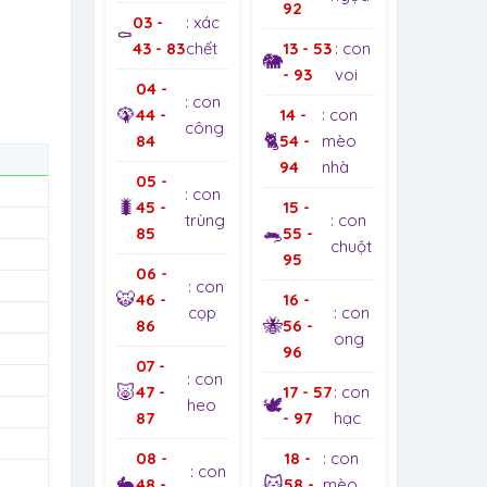
92
03 -
: xác
⚰️
43 - 83
chết
13 - 53
: con
🐘
- 93
voi
04 -
: con
🦚
44 -
14 -
: con
công
🐈
84
54 -
mèo
94
nhà
05 -
: con
🐛
45 -
15 -
trùng
: con
🐀
85
55 -
chuột
95
06 -
: con
🐯
46 -
16 -
cọp
: con
🐝
86
56 -
ong
96
07 -
: con
🐷
47 -
17 - 57
: con
🕊️
heo
87
- 97
hạc
08 -
18 -
: con
: con
🐇
🐱
48 -
58 -
mèo