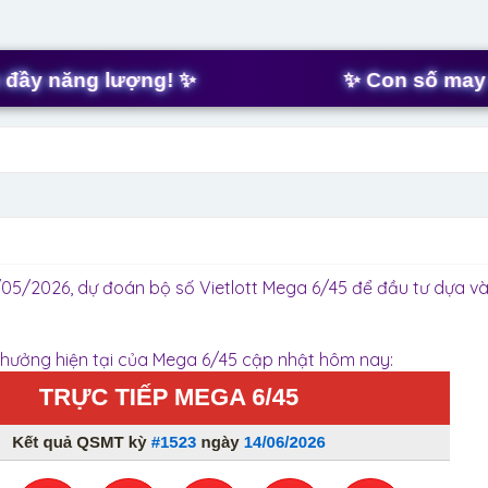
t
a
r
t
năng lượng! ✨
✨ Con số may mắn h
e
r
05/2026, dự đoán bộ số Vietlott Mega 6/45 để đầu tư dựa v
 thưởng hiện tại của Mega 6/45 cập nhật hôm nay: