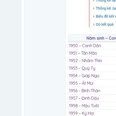
Năm sinh – Co
1950 – Canh Dần
1951 – Tân Mão
1952 – Nhâm Thìn
1953 – Quý Tỵ
1954 – Giáp Ngọ
1955 – Ất Mùi
1956 – Bính Thân
1957 – Đinh Dậu
1958 – Mậu Tuất
1959 – Kỷ Hợi