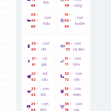
thỏ
88
98
rừng
09 -
19 -
: con
: con
🐃
🦋
49 -
59 -
trâu
bướm
89
99
20 -
: con
30 -
: con
🐛
🐟
60
rết
70
cá đen
21 -
: cô
31 -
: con
👩
🦐
61
gái
71
tôm
22 -
: bồ
32 -
: con
🕊️
🐍
62
câu
72
rắn
23 -
: con
33 -
: con
🐒
🕷️
63
khỉ
73
nhện
24 -
: con
34 -
: con
🐸
🦌
64
ếch
74
nai