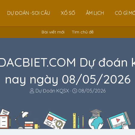
DỰ ĐOÁN -SOI CẦU
XỔ SỐ
ÂM LỊCH
CÓ GÌ MỚ
Bài viết mới
Tìm chủ đề
ACBIET.COM Dự đoán 
nay ngày 08/05/2026
T
N
Dự Đoán KQSX
08/05/2026
h
g
r
à
e
y
a
g
d
ử
s
i