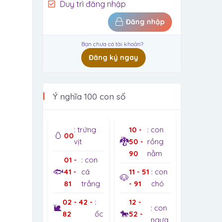
Duy trì đăng nhập
Đăng nhập
Bạn chưa có tài khoản?
Đăng ký ngay
Ý nghĩa 100 con số
: trứng
10 -
: con
🥚
00
🐉
vịt
50 -
rồng
90
nằm
01 -
: con
🐟
41 -
cá
11 - 51
: con
🐶
81
trắng
- 91
chó
02 - 42 -
:
12 -
🐌
: con
🐎
82
ốc
52 -
ngựa