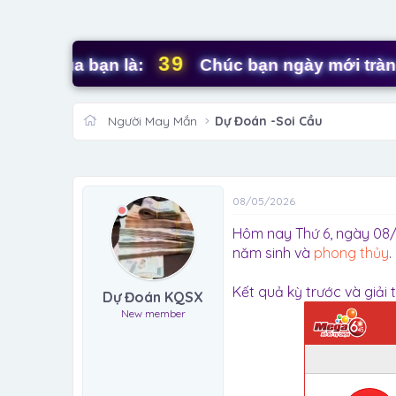
39
của bạn là:
Chúc bạn ngày mới tràn đầy 
Người May Mắn
Dự Đoán -Soi Cầu
08/05/2026
Hôm nay Thứ 6, ngày 08/
năm sinh và
phong thủy
.
Kết quả kỳ trước và giải
Dự Đoán KQSX
New member