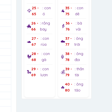
25 -
: con
35 -
: con
🦅
🐐
65
ó
75
dê
26 -
: rồng
36 -
: bà
🐲
👵
66
bay
76
vải
27 -
: con
37 -
: ông
🐢
☁️
67
rùa
77
trời
28 -
: con
38 -
: ông
🐓
🏮
68
gà
78
địa
29 -
: con
39 -
: thần
🐍
💰
69
lươn
79
tài
40 -
: ông
🔥
80
táo