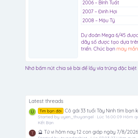
2006 – Bính Tuất
2007 – Đinh Hợi
2008 – Mậu Tý
Dự đoán Mega 6/45 được c
dãy số được tạo dựa trê
triển. Chúc bạn
may mắn
Nhớ bấm nút chia sẻ bài để lấy vía trúng đặc biệt
Latest threads
Cô gái 33 tuổi Tây Ninh tìm bạn
Tìm bạn đời
U
Started by uyen_thuyangel
Lúc 16:00:09 Hôm q
Kết Bạn
🔮 Tử vi hôm nay 12 con giáp ngày 7/8/2026
T
Started by trungdacbiet
Lúc 07:03:27 Hôm qua