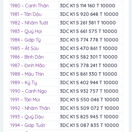
1980 – Canh Thân
3DC K1 S 114 160 T 10000
1981 – Tân Dậu
3DC K1 S 920 648 T 10000
1982 – Nhâm Tuất
3DC K1 S 261 381 T 10000
1983 – Quý Hợi
3DC K1 S 661 575 T 10000
1984 – Giáp Tý
3DC K1 S 774 778 T 10000
1985 – Ất Sửu
3DC K1 S 470 861 T 10000
1986 – Bính Dần
3DC K1 S 582 301 T 10000
1987 – Đinh Mão
3DC K1 S 778 241 T 10000
1988 – Mậu Thìn
3DC K1 S 861 330 T 10000
1989 – Kỷ Tỵ
3DC K1 S 402 944 T 10000
1990 – Canh Ngọ
3DC K1 S 932 757 T 10000
1991 – Tân Mùi
3DC K1 S 550 046 T 10000
1992 – Nhâm Thân
3DC K1 S 509 072 T 10000
1993 – Quý Dậu
3DC K1 S 825 945 T 10000
1994 – Giáp Tuất
3DC K1 S 087 835 T 10000