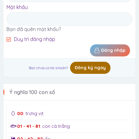
Mật khẩu
Bạn đã quên mật khẩu?
Duy trì đăng nhập
Đăng nhập
Đăng ký ngay
Bạn chưa có tài khoản?
Ý nghĩa 100 con số
🥚
00
: trứng vịt
🐟
01 - 41 - 81
: con cá trắng
🐌
02 - 42 - 82
: ốc