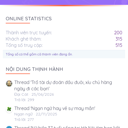
ONLINE STATISTICS
Thành viên trực tuyến
200
Khách ghé thăm
315
Tổng số truy cập
515
Tổng số có thể gồm cả thành viên đang ẩn.
NỘI DUNG THỊNH HÀNH
Thread 'Trổ tài dự đoán đầu đuôi, xỉu chủ hàng
ngày đi các bạn'
Đại Cát
25/06/2026
Trả lời: 299
Thread 'Ngạn ngữ hay về sự may mắn'
Ngạn ngữ
22/11/2025
Trả lời: 277