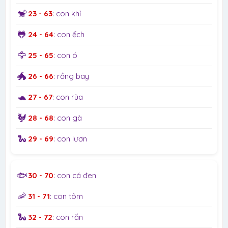
🐒
23 - 63
: con khỉ
🐸
24 - 64
: con ếch
🦅
25 - 65
: con ó
🐲
26 - 66
: rồng bay
🐢
27 - 67
: con rùa
🐓
28 - 68
: con gà
🐍
29 - 69
: con lươn
🐟
30 - 70
: con cá đen
🦐
31 - 71
: con tôm
🐍
32 - 72
: con rắn