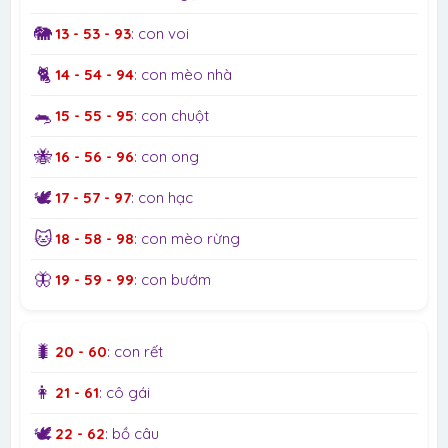
🐘
13 - 53 - 93
: con voi
🐈
14 - 54 - 94
: con mèo nhà
🐀
15 - 55 - 95
: con chuột
🐝
16 - 56 - 96
: con ong
🕊️
17 - 57 - 97
: con hạc
🐱
18 - 58 - 98
: con mèo rừng
🦋
19 - 59 - 99
: con bướm
🐛
20 - 60
: con rết
👩
21 - 61
: cô gái
🕊️
22 - 62
: bồ câu