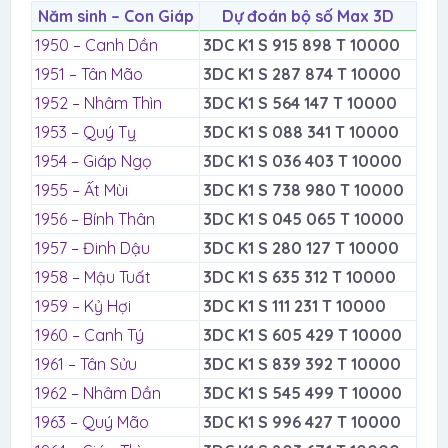
Năm sinh – Con Giáp
Dự đoán bộ số Max 3D
1950 – Canh Dần
3DC K1 S 915 898 T 10000
1951 – Tân Mão
3DC K1 S 287 874 T 10000
1952 – Nhâm Thìn
3DC K1 S 564 147 T 10000
1953 – Quý Tỵ
3DC K1 S 088 341 T 10000
1954 – Giáp Ngọ
3DC K1 S 036 403 T 10000
1955 – Ất Mùi
3DC K1 S 738 980 T 10000
1956 – Bính Thân
3DC K1 S 045 065 T 10000
1957 – Đinh Dậu
3DC K1 S 280 127 T 10000
1958 – Mậu Tuất
3DC K1 S 635 312 T 10000
1959 – Kỷ Hợi
3DC K1 S 111 231 T 10000
1960 – Canh Tý
3DC K1 S 605 429 T 10000
1961 – Tân Sửu
3DC K1 S 839 392 T 10000
1962 – Nhâm Dần
3DC K1 S 545 499 T 10000
1963 – Quý Mão
3DC K1 S 996 427 T 10000