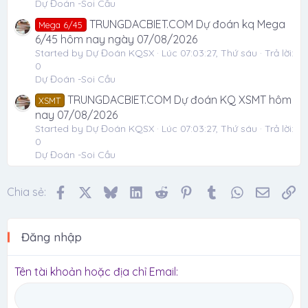
Dự Đoán -Soi Cầu
TRUNGDACBIET.COM Dự đoán kq Mega
Mega 6/45
6/45 hôm nay ngày 07/08/2026
Started by Dự Đoán KQSX
Lúc 07:03:27, Thứ sáu
Trả lời:
0
Dự Đoán -Soi Cầu
TRUNGDACBIET.COM Dự đoán KQ XSMT hôm
XSMT
nay 07/08/2026
Started by Dự Đoán KQSX
Lúc 07:03:27, Thứ sáu
Trả lời:
0
Dự Đoán -Soi Cầu
Facebook
X
Bluesky
LinkedIn
Reddit
Pinterest
Tumblr
WhatsApp
Email
Li
Chia sẻ:
Đăng nhập
Tên tài khoản hoặc địa chỉ Email