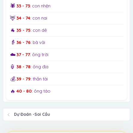
🕷️
33 - 73
: con nhện
🦌
34 - 74
: con nai
🐐
35 - 75
: con dê
👵
36 - 76
: bà vải
☁️
37 - 77
: ông trời
🏮
38 - 78
: ông địa
💰
39 - 79
: thần tài
🔥
40 - 80
: ông táo
Dự Đoán -Soi Cầu