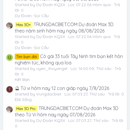
Started by Dự Đoán KQSX
Lúc 07:22:06 Hôm qua
Trả
lời: 0
Dự Đoán -Soi Cầu
TRUNGDACBIET.COM Dự đoán Max 3D
Max 3D+
theo năm sinh hôm nay ngày 08/08/2026
Started by Dự Đoán KQSX
Lúc 07:22:06 Hôm qua
Trả
lời: 0
Dự Đoán -Soi Cầu
Cô gái 33 tuổi Tây Ninh tìm bạn kết hôn
Tìm bạn đời
U
nghiêm túc, không qua loa
Started by uyen_thuyangel
Lúc 16:00:09, Thứ sáu
Trả
lời: 0
Kết Bạn
🔮 Tử vi hôm nay 12 con giáp ngày 7/8/2026
T
Started by trungdacbiet
Lúc 07:03:27, Thứ sáu
Trả lời: 0
Đời Sống
TRUNGDACBIET.COM Dự đoán Max 3D
Max 3D Pro
theo Tử Vi hôm nay ngày 07/08/2026
Started by Dự Đoán KQSX
Lúc 07:03:27, Thứ sáu
Trả lời:
0