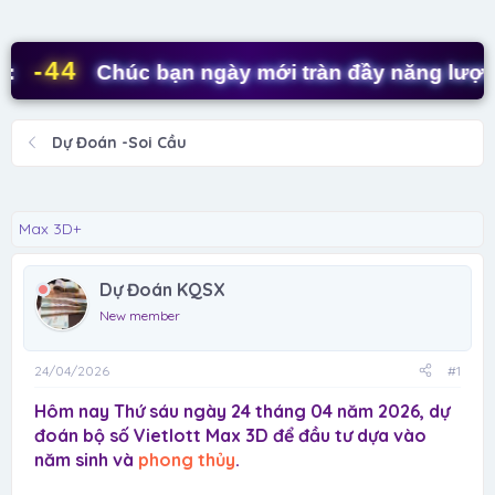
d
ử
s
i
t
-44
Chúc bạn ngày mới tràn đầy năng lượng! 
a
r
t
Dự Đoán -Soi Cầu
e
r
Max 3D+
Dự Đoán KQSX
New member
24/04/2026
#1
Hôm nay Thứ sáu ngày 24 tháng 04 năm 2026, dự
đoán bộ số Vietlott Max 3D để đầu tư dựa vào
năm sinh và
phong thủy
.