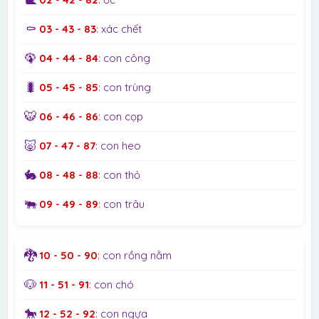
⚰️
03 - 43 - 83
: xác chết
🦚
04 - 44 - 84
: con công
🐛
05 - 45 - 85
: con trùng
🐯
06 - 46 - 86
: con cọp
🐷
07 - 47 - 87
: con heo
🐇
08 - 48 - 88
: con thỏ
🐃
09 - 49 - 89
: con trâu
🐉
10 - 50 - 90
: con rồng nằm
🐶
11 - 51 - 91
: con chó
🐎
12 - 52 - 92
: con ngựa