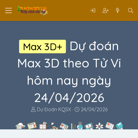
Dự đoán
Max 3D+
Max 3D theo Tử Vi
hôm nay ngày
24/04/2026
T
N
Dự Đoán KQSX
24/04/2026
h
g
r
à
e
y
a
g