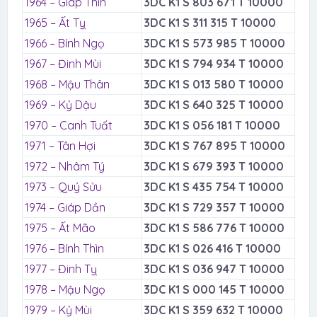
1964 – Giáp Thìn
3DC K1 S 803 671 T 10000
1965 – Ất Tỵ
3DC K1 S 311 315 T 10000
1966 – Bính Ngọ
3DC K1 S 573 985 T 10000
1967 – Đinh Mùi
3DC K1 S 794 934 T 10000
1968 – Mậu Thân
3DC K1 S 013 580 T 10000
1969 – Kỷ Dậu
3DC K1 S 640 325 T 10000
1970 – Canh Tuất
3DC K1 S 056 181 T 10000
1971 – Tân Hợi
3DC K1 S 767 895 T 10000
1972 – Nhâm Tý
3DC K1 S 679 393 T 10000
1973 – Quý Sửu
3DC K1 S 435 754 T 10000
1974 – Giáp Dần
3DC K1 S 729 357 T 10000
1975 – Ất Mão
3DC K1 S 586 776 T 10000
1976 – Bính Thìn
3DC K1 S 026 416 T 10000
1977 – Đinh Tỵ
3DC K1 S 036 947 T 10000
1978 – Mậu Ngọ
3DC K1 S 000 145 T 10000
1979 – Kỷ Mùi
3DC K1 S 359 632 T 10000