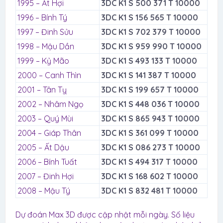
1995 – Ất Hợi
3DC K1 S 500 371 T 10000
1996 – Bính Tý
3DC K1 S 156 565 T 10000
1997 – Đinh Sửu
3DC K1 S 702 379 T 10000
1998 – Mậu Dần
3DC K1 S 959 990 T 10000
1999 – Kỷ Mão
3DC K1 S 493 133 T 10000
2000 – Canh Thìn
3DC K1 S 141 387 T 10000
2001 – Tân Tỵ
3DC K1 S 199 657 T 10000
2002 – Nhâm Ngọ
3DC K1 S 448 036 T 10000
2003 – Quý Mùi
3DC K1 S 865 943 T 10000
2004 – Giáp Thân
3DC K1 S 361 099 T 10000
2005 – Ất Dậu
3DC K1 S 086 273 T 10000
2006 – Bính Tuất
3DC K1 S 494 317 T 10000
2007 – Đinh Hợi
3DC K1 S 168 602 T 10000
2008 – Mậu Tý
3DC K1 S 832 481 T 10000
Dự đoán Max 3D được cập nhật mỗi ngày. Số liệu