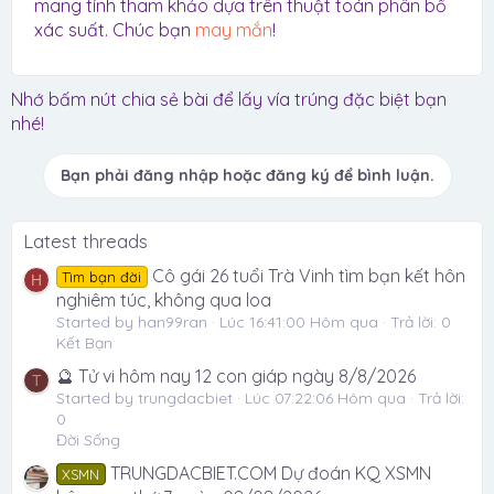
mang tính tham khảo dựa trên thuật toán phân bổ
xác suất. Chúc bạn
may mắn
!
Nhớ bấm nút chia sẻ bài để lấy vía trúng đặc biệt bạn
nhé!
Bạn phải đăng nhập hoặc đăng ký để bình luận.
Latest threads
Cô gái 26 tuổi Trà Vinh tìm bạn kết hôn
Tìm bạn đời
H
nghiêm túc, không qua loa
Started by han99ran
Lúc 16:41:00 Hôm qua
Trả lời: 0
Kết Bạn
🔮 Tử vi hôm nay 12 con giáp ngày 8/8/2026
T
Started by trungdacbiet
Lúc 07:22:06 Hôm qua
Trả lời:
0
Đời Sống
TRUNGDACBIET.COM Dự đoán KQ XSMN
XSMN