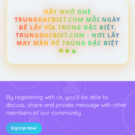
HÃY NHỚ GHÉ
TRUNGDACBIET.COM MỖI NGÀY
ĐỂ LẤY VÍA TRÚNG ĐẶC BIỆT.
TRUNGDACBIET.COM - NƠI LẤY
MAY MẮN ĐỂ TRÚNG ĐẶC BIỆT
🌟🍀🔥
By registering with us, you'll be able to
discuss, share and private message with other
members of our community.
SignUp Now!