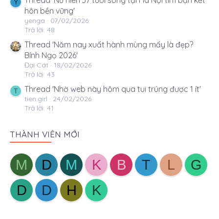
Thread 'Nữ hiền 37 tuổi sống tại Hà Nội tìm bạn kết
Y
hôn bền vững'
yenga
07/02/2026
Trả lời: 48
Thread 'Năm nay xuất hành mùng mấy là đẹp?
Bính Ngọ 2026'
Đại Cát
18/02/2026
Trả lời: 43
Thread 'Nhờ web này hôm qua tui trúng được 1 ít'
T
tien.girl
24/02/2026
Trả lời: 41
THÀNH VIÊN MỚI
M
D
M
K
B
T
L
G
D
D
H
K