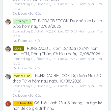
Started by Dự Đoán KQSX
Lúc 07:15:59 Hôm qua
Trả
lời: 0
Dự Đoán -Soi Cầu
TRUNGDACBIET.COM Dự đoán kq Lotto
Lotte 5/35
5/35 hôm nay 10/08/2026
Started by Dự Đoán KQSX
Lúc 07:15:59 Hôm qua
Trả
lời: 0
Dự Đoán -Soi Cầu
TRUNGDACBIET.com Dự đoán XSMN hôm
XSMN
nay HCM, Đồng Tháp, Cà Mau ngày 10/08/2026
Started by Dự Đoán KQSX
Lúc 07:15:59 Hôm qua
Trả
lời: 0
Dự Đoán -Soi Cầu
TRUNGDACBIET.COM Dự đoán Max 3D
Max 3D Pro
theo Tử Vi hôm nay ngày 10/08/2026
Started by Dự Đoán KQSX
Lúc 07:15:59 Hôm qua
Trả
lời: 0
Dự Đoán -Soi Cầu
Gái hiền lành 28 tuổi mong tìm bạn kết
Tìm bạn đời
D
hôn để có gia đình nhỏ