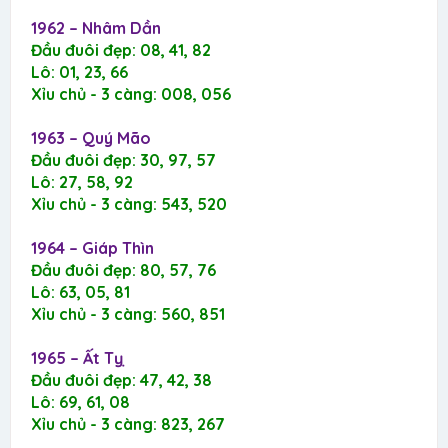
1962 – Nhâm Dần
Đầu đuôi đẹp: 08, 41, 82
Lô: 01, 23, 66
Xỉu chủ - 3 càng: 008, 056
1963 – Quý Mão
Đầu đuôi đẹp: 30, 97, 57
Lô: 27, 58, 92
Xỉu chủ - 3 càng: 543, 520
1964 – Giáp Thìn
Đầu đuôi đẹp: 80, 57, 76
Lô: 63, 05, 81
Xỉu chủ - 3 càng: 560, 851
1965 – Ất Tỵ
Đầu đuôi đẹp: 47, 42, 38
Lô: 69, 61, 08
Xỉu chủ - 3 càng: 823, 267