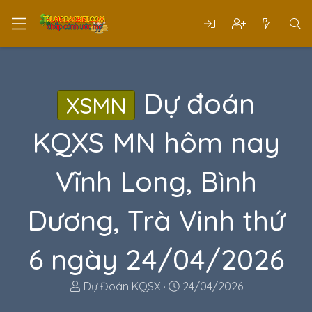
Dự đoán
XSMN
KQXS MN hôm nay
Vĩnh Long, Bình
Dương, Trà Vinh thứ
6 ngày 24/04/2026
T
N
Dự Đoán KQSX
24/04/2026
h
g