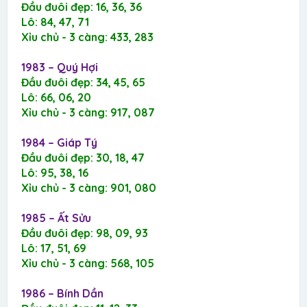
Đầu đuôi đẹp: 16, 36, 36
Lô: 84, 47, 71
Xỉu chủ - 3 càng: 433, 283
1983 – Quý Hợi
Đầu đuôi đẹp: 34, 45, 65
Lô: 66, 06, 20
Xỉu chủ - 3 càng: 917, 087
1984 – Giáp Tý
Đầu đuôi đẹp: 30, 18, 47
Lô: 95, 38, 16
Xỉu chủ - 3 càng: 901, 080
1985 – Ất Sửu
Đầu đuôi đẹp: 98, 09, 93
Lô: 17, 51, 69
Xỉu chủ - 3 càng: 568, 105
1986 – Bính Dần