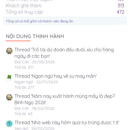
Khách ghé thăm
313
Tổng số truy cập
472
Tổng số có thể gồm cả thành viên đang ẩn.
NỘI DUNG THỊNH HÀNH
Thread 'Trổ tài dự đoán đầu đuôi, xỉu chủ hàng
ngày đi các bạn'
Đại Cát
25/06/2026
Trả lời: 311
Thread 'Ngạn ngữ hay về sự may mắn'
Ngạn ngữ
22/11/2025
Trả lời: 277
Thread 'Năm nay xuất hành mùng mấy là đẹp?
Bính Ngọ 2026'
Đại Cát
18/02/2026
Trả lời: 43
Thread 'Nhờ web này hôm qua tui trúng được 1 ít'
T
tien.girl
24/02/2026