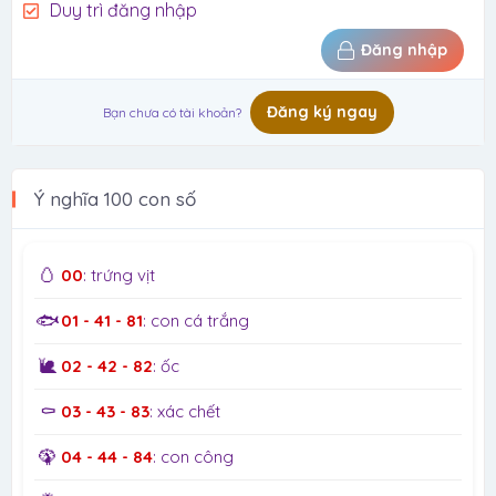
Duy trì đăng nhập
Đăng nhập
Đăng ký ngay
Bạn chưa có tài khoản?
Ý nghĩa 100 con số
🥚
00
: trứng vịt
🐟
01 - 41 - 81
: con cá trắng
🐌
02 - 42 - 82
: ốc
⚰️
03 - 43 - 83
: xác chết
🦚
04 - 44 - 84
: con công