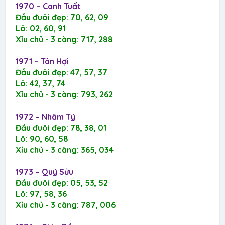
1970 – Canh Tuất
Đầu đuôi đẹp: 70, 62, 09
Lô: 02, 60, 91
Xỉu chủ - 3 càng: 717, 288
1971 – Tân Hợi
Đầu đuôi đẹp: 47, 57, 37
Lô: 42, 37, 74
Xỉu chủ - 3 càng: 793, 262
1972 – Nhâm Tý
Đầu đuôi đẹp: 78, 38, 01
Lô: 90, 60, 58
Xỉu chủ - 3 càng: 365, 034
1973 – Quý Sửu
Đầu đuôi đẹp: 05, 53, 52
Lô: 97, 58, 36
Xỉu chủ - 3 càng: 787, 006