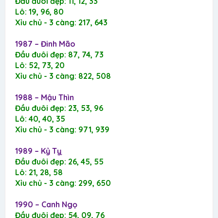
Đầu đuôi đẹp: 11, 12, 33
Lô: 19, 96, 80
Xỉu chủ - 3 càng: 217, 643
1987 – Đinh Mão
Đầu đuôi đẹp: 87, 74, 73
Lô: 52, 73, 20
Xỉu chủ - 3 càng: 822, 508
1988 – Mậu Thìn
Đầu đuôi đẹp: 23, 53, 96
Lô: 40, 40, 35
Xỉu chủ - 3 càng: 971, 939
1989 – Kỷ Tỵ
Đầu đuôi đẹp: 26, 45, 55
Lô: 21, 28, 58
Xỉu chủ - 3 càng: 299, 650
1990 – Canh Ngọ
Đầu đuôi đẹp: 54, 09, 76