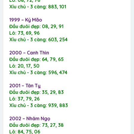
Xỉu chủ - 3 càng: 883, 101
1999 – Kỷ Mão
Đầu đuôi đẹp: 08, 29, 91
Lô: 73, 69, 96
Xỉu chủ - 3 càng: 603, 254
2000 – Canh Thìn
Đầu đuôi đẹp: 64, 79, 65
Lô: 20, 17, 50
Xỉu chủ - 3 càng: 596, 474
2001 – Tân Tỵ
Đầu đuôi đẹp: 35, 29, 83
Lô: 37, 79, 26
Xỉu chủ - 3 càng: 939, 883
2002 – Nhâm Ngọ
Đầu đuôi đẹp: 73, 27, 38
Lô: 84, 75, 06