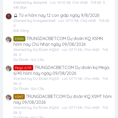
Started by daopink
Lúc 16:10:28, Chủ nhật
Trả lời: 0
Kết Bạn
🔮 Tử vi hôm nay 12 con giáp ngày 9/8/2026
T
Started by trungdacbiet
Lúc 07:11:58, Chủ nhật
Trả lời:
0
Đời Sống
TRUNGDACBIET.COM Dự đoán KQ XSMN
XSMN
hôm nay Chủ Nhật ngày 09/08/2026
Started by Dự Đoán KQSX
Lúc 07:11:58, Chủ nhật
Trả
lời: 0
Dự Đoán -Soi Cầu
TRUNGDACBIET.COM Dự đoán kq Mega
Mega 6/45
6/45 hôm nay ngày 09/08/2026
Started by Dự Đoán KQSX
Lúc 07:11:58, Chủ nhật
Trả
lời: 0
Dự Đoán -Soi Cầu
TRUNGDACBIET.COM Dự đoán KQ XSMT hôm
XSMT
nay 09/08/2026
Started by Dự Đoán KQSX
Lúc 07:11:58, Chủ nhật
Trả
lời: 0
Dự Đoán -Soi Cầu