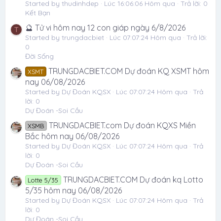
Started by thudinhdep
Lúc 16:06:06 Hôm qua
Trả lời: 0
Kết Bạn
🔮 Tử vi hôm nay 12 con giáp ngày 6/8/2026
T
Started by trungdacbiet
Lúc 07:07:24 Hôm qua
Trả lời:
0
Đời Sống
TRUNGDACBIET.COM Dự đoán KQ XSMT hôm
XSMT
nay 06/08/2026
Started by Dự Đoán KQSX
Lúc 07:07:24 Hôm qua
Trả
lời: 0
Dự Đoán -Soi Cầu
TRUNGDACBIET.com Dự đoán KQXS Miền
XSMB
Bắc hôm nay 06/08/2026
Started by Dự Đoán KQSX
Lúc 07:07:24 Hôm qua
Trả
lời: 0
Dự Đoán -Soi Cầu
TRUNGDACBIET.COM Dự đoán kq Lotto
Lotte 5/35
5/35 hôm nay 06/08/2026
Started by Dự Đoán KQSX
Lúc 07:07:24 Hôm qua
Trả
lời: 0
Dự Đoán -Soi Cầu