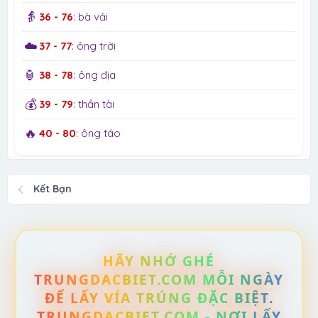
👵
36 - 76
: bà vải
☁️
37 - 77
: ông trời
🏮
38 - 78
: ông địa
💰
39 - 79
: thần tài
🔥
40 - 80
: ông táo
Kết Bạn
HÃY NHỚ GHÉ
TRUNGDACBIET.COM MỖI NGÀY
ĐỂ LẤY VÍA TRÚNG ĐẶC BIỆT.
TRUNGDACBIET.COM - NƠI LẤY