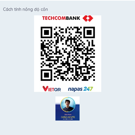
Cách tính nồng độ cồn