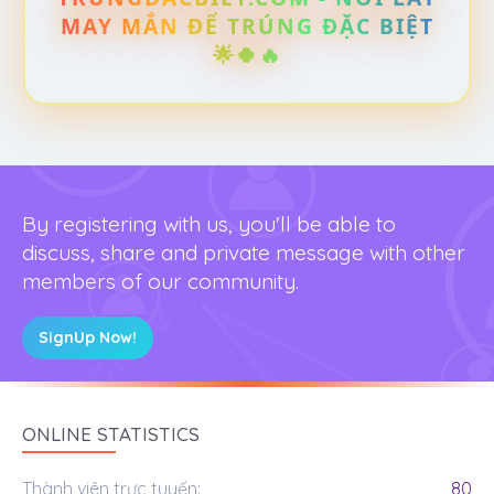
MAY MẮN ĐỂ TRÚNG ĐẶC BIỆT
🌟🍀🔥
By registering with us, you'll be able to
discuss, share and private message with other
members of our community.
SignUp Now!
ONLINE STATISTICS
Thành viên trực tuyến
80