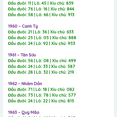
Đầu đuôi: 11 | Lô: 45 | Xỉu chủ: 839
Đầu đuôi: 76 | Lô: 16 | Xỉu chủ: 844
Đầu đuôi: 58 | Lô: 66 | Xỉu chủ: 913
1960 – Canh Tý
Đầu đuôi: 21 | Lô: 36 | Xỉu chủ: 633
Đầu đuôi: 25 | Lô: 05 | Xỉu chủ: 888
Đầu đuôi: 24 | Lô: 92 | Xỉu chủ: 953
1961 – Tân Sửu
Đầu đuôi: 56 | Lô: 08 | Xỉu chủ: 499
Đầu đuôi: 24 | Lô: 33 | Xỉu chủ: 587
Đầu đuôi: 28 | Lô: 32 | Xỉu chủ: 219
1962 – Nhâm Dần
Đầu đuôi: 71 | Lô: 18 | Xỉu chủ: 082
Đầu đuôi: 73 | Lô: 78 | Xỉu chủ: 577
Đầu đuôi: 24 | Lô: 22 | Xỉu chủ: 815
1963 – Quý Mão