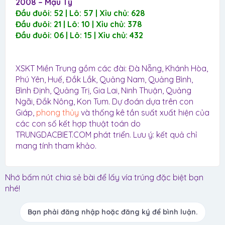
2008 – Mậu Tý
Đầu đuôi: 52 | Lô: 57 | Xỉu chủ: 628
Đầu đuôi: 21 | Lô: 10 | Xỉu chủ: 378
Đầu đuôi: 06 | Lô: 15 | Xỉu chủ: 432
XSKT Miền Trung gồm các đài: Đà Nẵng, Khánh Hòa,
Phú Yên, Huế, Đắk Lắk, Quảng Nam, Quảng Bình,
Bình Định, Quảng Trị, Gia Lai, Ninh Thuận, Quảng
Ngãi, Đắk Nông, Kon Tum. Dự đoán dựa trên con
Giáp,
phong thủy
và thống kê tần suất xuất hiện của
các con số kết hợp thuật toán do
TRUNGDACBIET.COM phát triển. Lưu ý: kết quả chỉ
mang tính tham khảo.
Nhớ bấm nút chia sẻ bài để lấy vía trúng đặc biệt bạn
nhé!
Bạn phải đăng nhập hoặc đăng ký để bình luận.