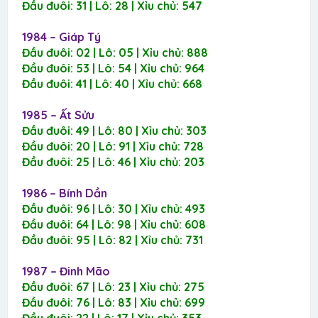
Đầu đuôi: 31 | Lô: 28 | Xỉu chủ: 547
1984 – Giáp Tý
Đầu đuôi: 02 | Lô: 05 | Xỉu chủ: 888
Đầu đuôi: 53 | Lô: 54 | Xỉu chủ: 964
Đầu đuôi: 41 | Lô: 40 | Xỉu chủ: 668
1985 – Ất Sửu
Đầu đuôi: 49 | Lô: 80 | Xỉu chủ: 303
Đầu đuôi: 20 | Lô: 91 | Xỉu chủ: 728
Đầu đuôi: 25 | Lô: 46 | Xỉu chủ: 203
1986 – Bính Dần
Đầu đuôi: 96 | Lô: 30 | Xỉu chủ: 493
Đầu đuôi: 64 | Lô: 98 | Xỉu chủ: 608
Đầu đuôi: 95 | Lô: 82 | Xỉu chủ: 731
1987 – Đinh Mão
Đầu đuôi: 67 | Lô: 23 | Xỉu chủ: 275
Đầu đuôi: 76 | Lô: 83 | Xỉu chủ: 699
Đầu đuôi: 22 | Lô: 17 | Xỉu chủ: 353