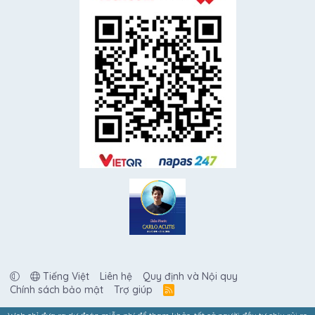
Tiếng Việt
Liên hệ
Quy định và Nội quy
Chính sách bảo mật
Trợ giúp
R
S
S