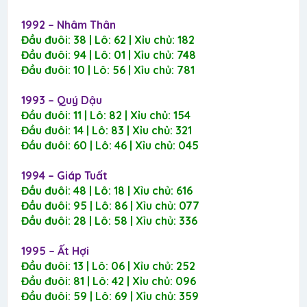
1992 – Nhâm Thân
Đầu đuôi: 38 | Lô: 62 | Xỉu chủ: 182
Đầu đuôi: 94 | Lô: 01 | Xỉu chủ: 748
Đầu đuôi: 10 | Lô: 56 | Xỉu chủ: 781
1993 – Quý Dậu
Đầu đuôi: 11 | Lô: 82 | Xỉu chủ: 154
Đầu đuôi: 14 | Lô: 83 | Xỉu chủ: 321
Đầu đuôi: 60 | Lô: 46 | Xỉu chủ: 045
1994 – Giáp Tuất
Đầu đuôi: 48 | Lô: 18 | Xỉu chủ: 616
Đầu đuôi: 95 | Lô: 86 | Xỉu chủ: 077
Đầu đuôi: 28 | Lô: 58 | Xỉu chủ: 336
1995 – Ất Hợi
Đầu đuôi: 13 | Lô: 06 | Xỉu chủ: 252
Đầu đuôi: 81 | Lô: 42 | Xỉu chủ: 096
Đầu đuôi: 59 | Lô: 69 | Xỉu chủ: 359