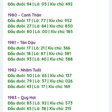
Đầu đuôi: 94 | Lô: 05 | Xỉu chủ: 492
1980 – Canh Thân
Đầu đuôi: 17 | Lô: 77 | Xỉu chủ: 952
Đầu đuôi: 27 | Lô: 84 | Xỉu chủ: 850
Đầu đuôi: 80 | Lô: 00 | Xỉu chủ: 185
1981 – Tân Dậu
Đầu đuôi: 17 | Lô: 21 | Xỉu chủ: 366
Đầu đuôi: 18 | Lô: 87 | Xỉu chủ: 381
Đầu đuôi: 93 | Lô: 40 | Xỉu chủ: 588
1982 – Nhâm Tuất
Đầu đuôi: 50 | Lô: 65 | Xỉu chủ: 137
Đầu đuôi: 79 | Lô: 37 | Xỉu chủ: 026
Đầu đuôi: 43 | Lô: 17 | Xỉu chủ: 169
1983 – Quý Hợi
Đầu đuôi: 85 | Lô: 92 | Xỉu chủ: 573
Đầu đuôi: 65 | Lô: 38 | Xỉu chủ: 215