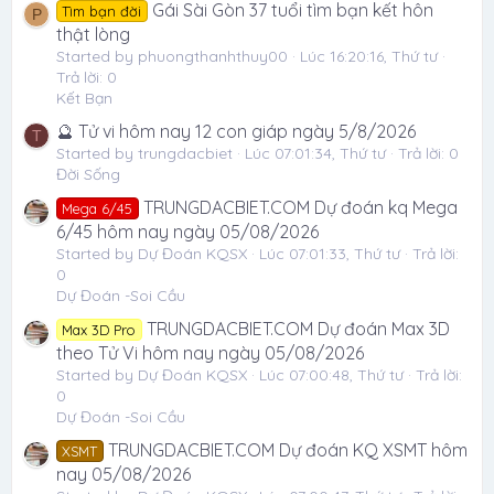
Gái Sài Gòn 37 tuổi tìm bạn kết hôn
Tìm bạn đời
P
thật lòng
Started by phuongthanhthuy00
Lúc 16:20:16, Thứ tư
Trả lời: 0
Kết Bạn
🔮 Tử vi hôm nay 12 con giáp ngày 5/8/2026
T
Started by trungdacbiet
Lúc 07:01:34, Thứ tư
Trả lời: 0
Đời Sống
TRUNGDACBIET.COM Dự đoán kq Mega
Mega 6/45
6/45 hôm nay ngày 05/08/2026
Started by Dự Đoán KQSX
Lúc 07:01:33, Thứ tư
Trả lời:
0
Dự Đoán -Soi Cầu
TRUNGDACBIET.COM Dự đoán Max 3D
Max 3D Pro
theo Tử Vi hôm nay ngày 05/08/2026
Started by Dự Đoán KQSX
Lúc 07:00:48, Thứ tư
Trả lời:
0
Dự Đoán -Soi Cầu
TRUNGDACBIET.COM Dự đoán KQ XSMT hôm
XSMT
nay 05/08/2026