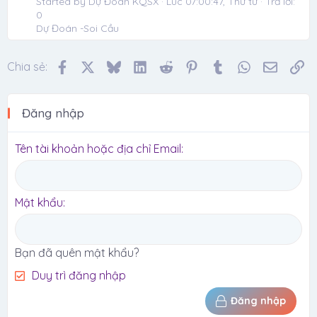
Started by Dự Đoán KQSX
Lúc 07:00:47, Thứ tư
Trả lời:
0
Dự Đoán -Soi Cầu
Facebook
X
Bluesky
LinkedIn
Reddit
Pinterest
Tumblr
WhatsApp
Email
Li
Chia sẻ:
Đăng nhập
Tên tài khoản hoặc địa chỉ Email
Mật khẩu
Bạn đã quên mật khẩu?
Duy trì đăng nhập
Đăng nhập