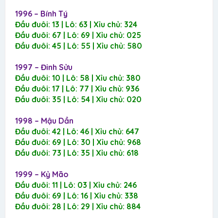
1996 – Bính Tý
Đầu đuôi: 13 | Lô: 63 | Xỉu chủ: 324
Đầu đuôi: 67 | Lô: 69 | Xỉu chủ: 025
Đầu đuôi: 45 | Lô: 55 | Xỉu chủ: 580
1997 – Đinh Sửu
Đầu đuôi: 10 | Lô: 58 | Xỉu chủ: 380
Đầu đuôi: 17 | Lô: 77 | Xỉu chủ: 936
Đầu đuôi: 35 | Lô: 54 | Xỉu chủ: 020
1998 – Mậu Dần
Đầu đuôi: 42 | Lô: 46 | Xỉu chủ: 647
Đầu đuôi: 69 | Lô: 30 | Xỉu chủ: 968
Đầu đuôi: 73 | Lô: 35 | Xỉu chủ: 618
1999 – Kỷ Mão
Đầu đuôi: 11 | Lô: 03 | Xỉu chủ: 246
Đầu đuôi: 69 | Lô: 16 | Xỉu chủ: 338
Đầu đuôi: 28 | Lô: 29 | Xỉu chủ: 884