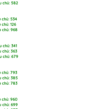
ỉu chủ: 582
u chủ: 534
u chủ: 126
ỉu chủ: 968
u chủ: 341
u chủ: 363
ỉu chủ: 679
u chủ: 793
ỉu chủ: 385
ỉu chủ: 783
ỉu chủ: 960
ỉu chủ: 699