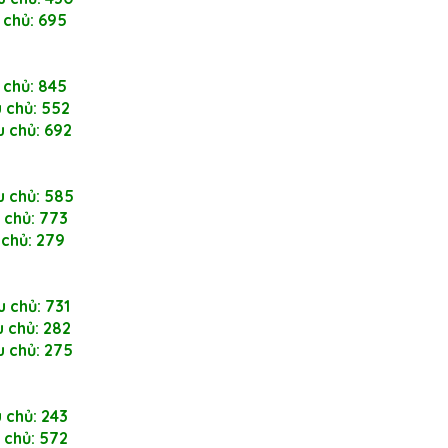
u chủ: 695
u chủ: 845
u chủ: 552
ỉu chủ: 692
ỉu chủ: 585
u chủ: 773
u chủ: 279
u chủ: 731
u chủ: 282
ỉu chủ: 275
u chủ: 243
u chủ: 572