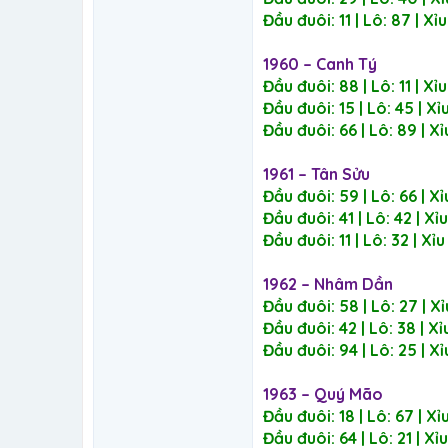
Đầu đuôi: 11 | Lô: 87 | Xỉ
1960 – Canh Tý
Đầu đuôi: 88 | Lô: 11 | Xỉ
Đầu đuôi: 15 | Lô: 45 | Xỉ
Đầu đuôi: 66 | Lô: 89 | X
1961 – Tân Sửu
Đầu đuôi: 59 | Lô: 66 | X
Đầu đuôi: 41 | Lô: 42 | Xỉ
Đầu đuôi: 11 | Lô: 32 | Xỉ
1962 – Nhâm Dần
Đầu đuôi: 58 | Lô: 27 | Xỉ
Đầu đuôi: 42 | Lô: 38 | Xỉ
Đầu đuôi: 94 | Lô: 25 | X
1963 – Quý Mão
Đầu đuôi: 18 | Lô: 67 | Xỉ
Đầu đuôi: 64 | Lô: 21 | Xỉ