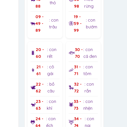
thỏ
88
98
rừng
09 -
19 -
: con
: con
🐃
🦋
49 -
59 -
trâu
bướm
89
99
20 -
: con
30 -
: con
🐛
🐟
60
rết
70
cá đen
21 -
: cô
31 -
: con
👩
🦐
61
gái
71
tôm
22 -
: bồ
32 -
: con
🕊️
🐍
62
câu
72
rắn
23 -
: con
33 -
: con
🐒
🕷️
63
khỉ
73
nhện
24 -
: con
34 -
: con
🐸
🦌
64
ếch
74
nai