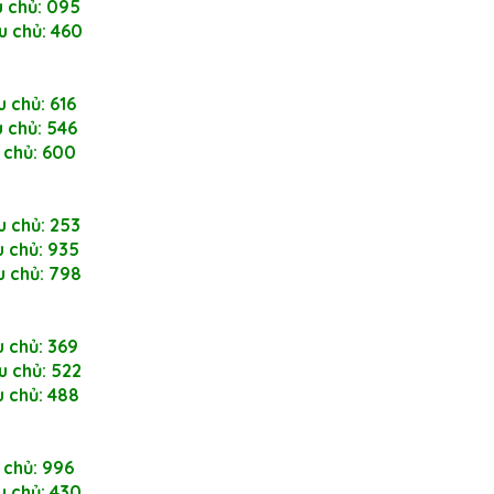
ỉu chủ: 095
ỉu chủ: 460
u chủ: 616
u chủ: 546
u chủ: 600
ỉu chủ: 253
ỉu chủ: 935
ỉu chủ: 798
u chủ: 369
ỉu chủ: 522
ỉu chủ: 488
u chủ: 996
ỉu chủ: 430