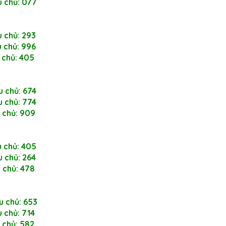
ỉu chủ: 077
u chủ: 293
u chủ: 996
u chủ: 405
ỉu chủ: 674
ỉu chủ: 774
u chủ: 909
ỉu chủ: 405
u chủ: 264
u chủ: 478
ỉu chủ: 653
u chủ: 714
u chủ: 582