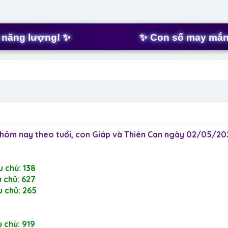
t
a
r
t
 lượng! ✨
✨ Con số may mắn hôm 
e
r
hôm nay theo tuổi, con Giáp và Thiên Can ngày 02/05/20
u chủ: 138
u chủ: 627
ỉu chủ: 265
u chủ: 919