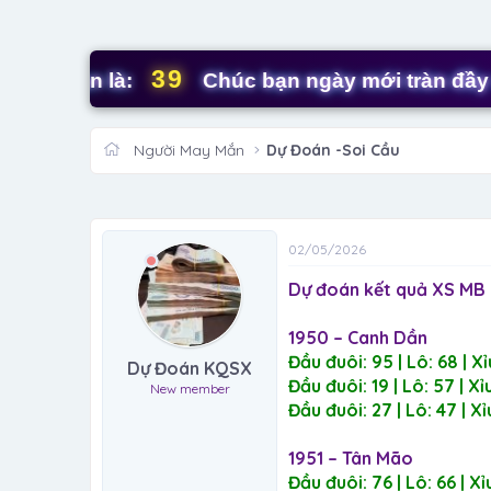
39
 bạn là:
Chúc bạn ngày mới tràn đầy năng
Người May Mắn
Dự Đoán -Soi Cầu
02/05/2026
Dự đoán kết quả XS MB 
1950 – Canh Dần
Đầu đuôi: 95 | Lô: 68 | Xỉ
Dự Đoán KQSX
Đầu đuôi: 19 | Lô: 57 | Xỉ
New member
Đầu đuôi: 27 | Lô: 47 | X
1951 – Tân Mão
Đầu đuôi: 76 | Lô: 66 | Xỉ