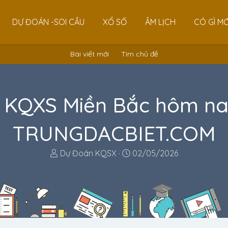
DỰ ĐOÁN -SOI CẦU
XỔ SỐ
ÂM LỊCH
CÓ GÌ MỚ
Bài viết mới
Tìm chủ đề
 KQXS Miền Bắc hôm na
TRUNGDACBIET.COM
T
N
Dự Đoán KQSX
02/05/2026
h
g
r
à
e
y
a
g
d
ử
s
i