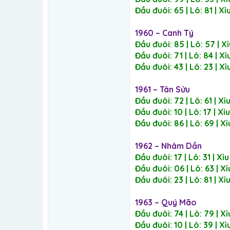
Đầu đuôi: 65 | Lô: 81 | Xỉ
1960 – Canh Tý
Đầu đuôi: 85 | Lô: 57 | X
Đầu đuôi: 71 | Lô: 84 | Xỉ
Đầu đuôi: 43 | Lô: 23 | Xỉ
1961 – Tân Sửu
Đầu đuôi: 72 | Lô: 61 | Xỉ
Đầu đuôi: 10 | Lô: 17 | Xỉ
Đầu đuôi: 86 | Lô: 69 | X
1962 – Nhâm Dần
Đầu đuôi: 17 | Lô: 31 | Xỉ
Đầu đuôi: 06 | Lô: 63 | Xỉ
Đầu đuôi: 23 | Lô: 81 | Xỉ
1963 – Quý Mão
Đầu đuôi: 74 | Lô: 79 | X
Đầu đuôi: 10 | Lô: 39 | X