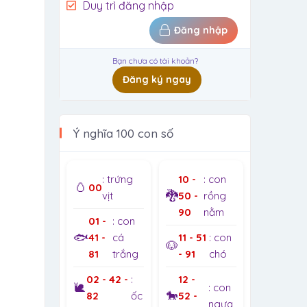
Duy trì đăng nhập
Đăng nhập
Bạn chưa có tài khoản?
Đăng ký ngay
Ý nghĩa 100 con số
: trứng
10 -
: con
🥚
00
🐉
vịt
50 -
rồng
90
nằm
01 -
: con
🐟
41 -
cá
11 - 51
: con
🐶
81
trắng
- 91
chó
02 - 42 -
:
12 -
🐌
: con
🐎
82
ốc
52 -
ngựa