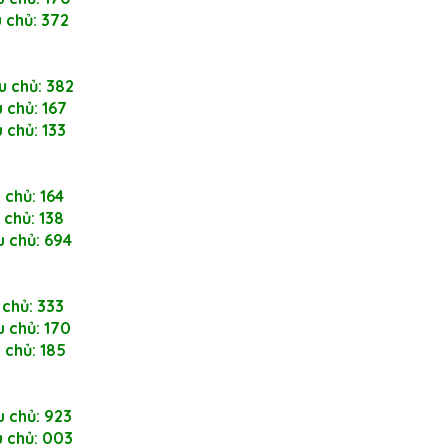
u chủ: 372
ỉu chủ: 382
u chủ: 167
u chủ: 133
u chủ: 164
u chủ: 138
ỉu chủ: 694
u chủ: 333
u chủ: 170
u chủ: 185
ỉu chủ: 923
ỉu chủ: 003