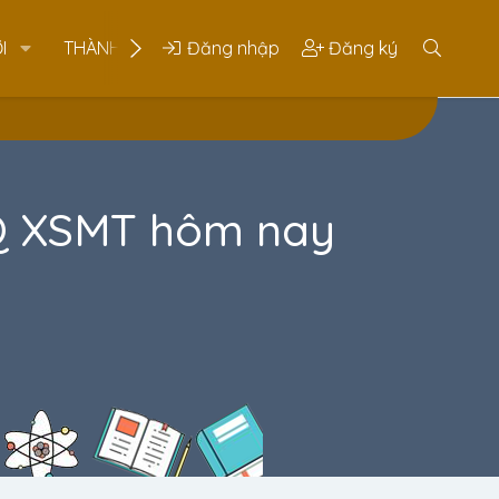
I
THÀNH VIÊN
Đăng nhập
Đăng ký
 XSMT hôm nay