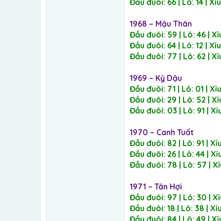
Đầu đuôi: 66 | Lô: 14 | Xỉ
1968 – Mậu Thân
Đầu đuôi: 59 | Lô: 46 | Xỉ
Đầu đuôi: 64 | Lô: 12 | Xỉ
Đầu đuôi: 77 | Lô: 62 | X
1969 – Kỷ Dậu
Đầu đuôi: 71 | Lô: 01 | Xỉ
Đầu đuôi: 29 | Lô: 52 | X
Đầu đuôi: 03 | Lô: 91 | Xỉ
1970 – Canh Tuất
Đầu đuôi: 82 | Lô: 91 | Xỉ
Đầu đuôi: 26 | Lô: 44 | Xỉ
Đầu đuôi: 78 | Lô: 57 | X
1971 – Tân Hợi
Đầu đuôi: 97 | Lô: 30 | X
Đầu đuôi: 18 | Lô: 38 | Xỉ
Đầu đuôi: 84 | Lô: 49 | X