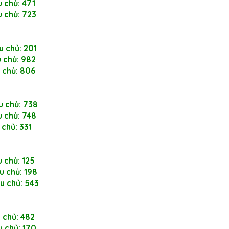
u chủ: 471
u chủ: 723
ỉu chủ: 201
u chủ: 982
u chủ: 806
ỉu chủ: 738
u chủ: 748
u chủ: 331
u chủ: 125
ỉu chủ: 198
ỉu chủ: 543
u chủ: 482
u chủ: 170