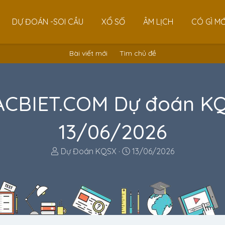
DỰ ĐOÁN -SOI CẦU
XỔ SỐ
ÂM LỊCH
CÓ GÌ MỚ
Bài viết mới
Tìm chủ đề
CBIET.COM Dự đoán KQ
13/06/2026
T
N
Dự Đoán KQSX
13/06/2026
h
g
r
à
e
y
a
g
d
ử
s
i