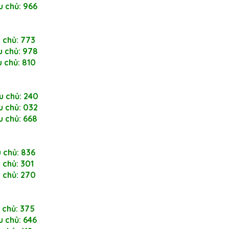
ỉu chủ: 966
u chủ: 773
ỉu chủ: 978
u chủ: 810
ỉu chủ: 240
ỉu chủ: 032
ỉu chủ: 668
u chủ: 836
u chủ: 301
u chủ: 270
u chủ: 375
ỉu chủ: 646