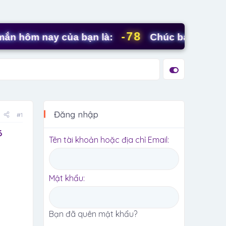
-78
m nay của bạn là:
Chúc bạn ngày mới tr
Đăng nhập
#1
6
Tên tài khoản hoặc địa chỉ Email
Mật khẩu
Bạn đã quên mật khẩu?