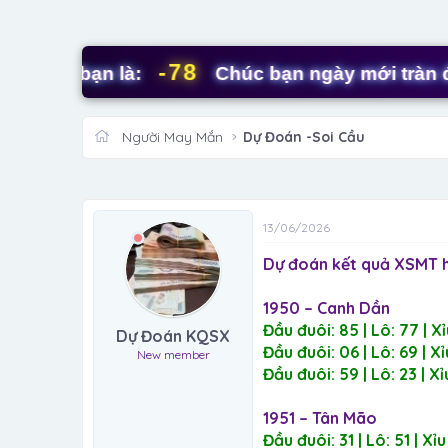
-78
ủa bạn là:
Chúc bạn ngày mới tràn đầy n
Người May Mắn
Dự Đoán -Soi Cầu
13/06/2026
Dự đoán kết quả XSMT h
1950 – Canh Dần
Đầu đuôi: 85 | Lô: 77 | X
Dự Đoán KQSX
Đầu đuôi: 06 | Lô: 69 | Xỉ
New member
Đầu đuôi: 59 | Lô: 23 | Xỉ
1951 – Tân Mão
Đầu đuôi: 31 | Lô: 51 | Xỉ