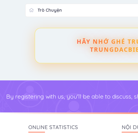
Trò Chuyện
HÃY NHỚ GHÉ TRU
TRUNGDACBIET
By registering with us, you'll be able to discus
ONLINE STATISTICS
NỘI D