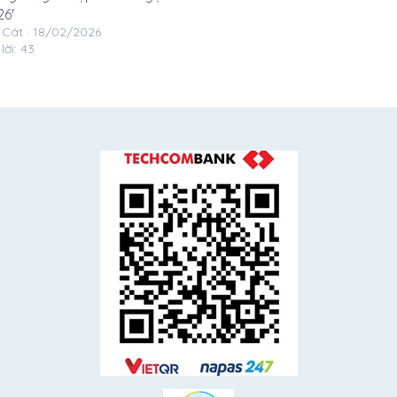
6'
 Cát
18/02/2026
lời: 43