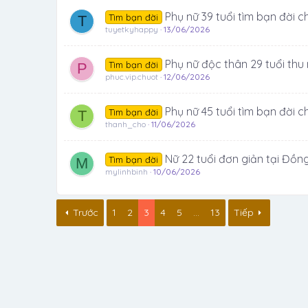
Phụ nữ 39 tuổi tìm bạn đời c
Tìm bạn đời
T
tuyetkyhappy
13/06/2026
Phụ nữ độc thân 29 tuổi thu
Tìm bạn đời
P
phuc.vip.chuot
12/06/2026
Phụ nữ 45 tuổi tìm bạn đời c
Tìm bạn đời
T
thanh_cho
11/06/2026
Nữ 22 tuổi đơn giản tại Đồng
Tìm bạn đời
M
mylinhbinh
10/06/2026
Trước
1
2
3
4
5
…
13
Tiếp