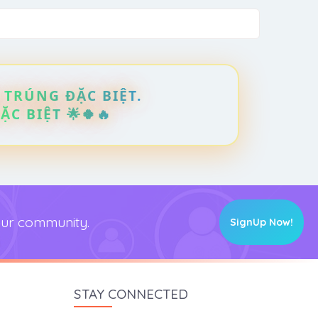
 TRÚNG ĐẶC BIỆT.
C BIỆT 🌟🍀🔥
 our community.
SignUp Now!
STAY CONNECTED