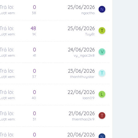
Trả lời
0
25/06/2026
N
Lượt xem
38
ngoctho
Trả lời
48
25/06/2026
T
Lượt xem
1K
Tuyết
Trả lời
0
24/06/2026
V
Lượt xem
41
vy_ngoc2k8
Trả lời
0
23/06/2026
T
Lượt xem
37
thanhthuystar
Trả lời
0
22/06/2026
L
Lượt xem
40
loan09
Trả lời
0
21/06/2026
T
Lượt xem
31
thienthao2k9
Trả lời
0
20/06/2026
N