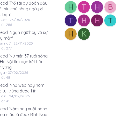
ead 'Trổ tài dự đoán đầu
H
T
H
B
i, xỉu chủ hàng ngày đi
c bạn'
T
H
H
T
 Cát
25/06/2026
lời: 286
read 'Ngạn ngữ hay về sự
H
K
y mắn'
ạn ngữ
22/11/2025
lời: 277
ead 'Nữ hiền 37 tuổi sống
 Hà Nội tìm bạn kết hôn
n vững'
nga
07/02/2026
lời: 48
read 'Nhờ web này hôm
 tui trúng được 1 ít'
.girl
24/02/2026
lời: 41
read 'Năm nay xuất hành
ng mấy là đẹp? Bính Ngọ