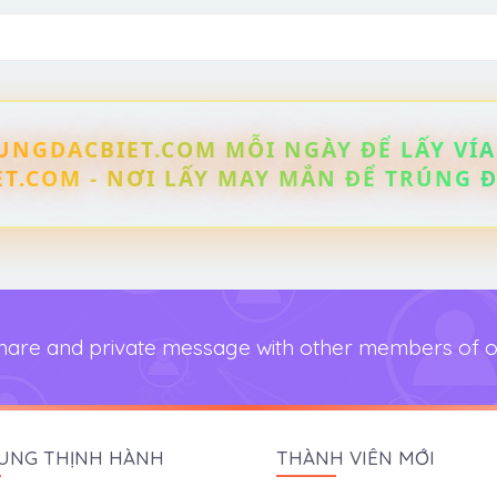
NGDACBIET.COM MỖI NGÀY ĐỂ LẤY VÍA
.COM - NƠI LẤY MAY MẮN ĐỂ TRÚNG ĐẶ
s, share and private message with other members of
UNG THỊNH HÀNH
THÀNH VIÊN MỚI