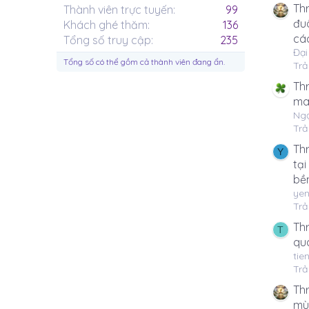
Thr
Thành viên trực tuyến
99
đuô
Khách ghé thăm
136
cá
Tổng số truy cập
235
Đại
Tổng số có thể gồm cả thành viên đang ẩn.
Trả 
Th
ma
Ng
Trả 
Thr
Y
tại
bề
ye
Trả 
Th
T
qua
tien
Trả 
Th
mù