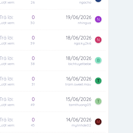
Lượt xem
26
ngacho
Trả lời
0
19/06/2026
N
Lượt xem
30
nhingua
Trả lời
0
18/06/2026
N
Lượt xem
39
nga.ky2k6
Trả lời
0
18/06/2026
B
Lượt xem
38
bichtuyetbebe
Trả lời
0
16/06/2026
T
Lượt xem
31
tram.sweet.mau
Trả lời
0
15/06/2026
T
Lượt xem
49
tamthuong05
Trả lời
0
14/06/2026
M
Lượt xem
45
mylinhde02