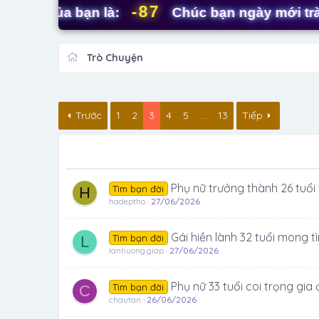
-87
y của bạn là:
Chúc bạn ngày mới tràn đầ
Trò Chuyện
Trước
1
2
3
4
5
…
13
Tiếp
Phụ nữ trưởng thành 26 tuổi
Tìm bạn đời
H
hadeptho
27/06/2026
Gái hiền lành 32 tuổi mong t
Tìm bạn đời
L
lanhuong.giap
27/06/2026
Phụ nữ 33 tuổi coi trọng gia
Tìm bạn đời
C
chautan
26/06/2026