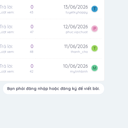
Trả lời
0
13/06/2026
T
Lượt xem
43
tuyetkyhappy
Trả lời
0
12/06/2026
P
Lượt xem
47
phuc.vip.chuot
Trả lời
0
11/06/2026
T
Lượt xem
48
thanh_cho
Trả lời
0
10/06/2026
M
Lượt xem
42
mylinhbinh
Bạn phải đăng nhập hoặc đăng ký để viết bài.