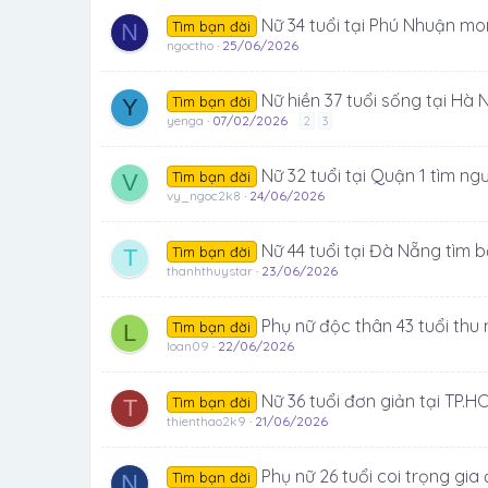
Nữ 34 tuổi tại Phú Nhuận mo
Tìm bạn đời
N
ngoctho
25/06/2026
Nữ hiền 37 tuổi sống tại Hà 
Tìm bạn đời
Y
yenga
07/02/2026
2
3
Nữ 32 tuổi tại Quận 1 tìm n
Tìm bạn đời
V
vy_ngoc2k8
24/06/2026
Nữ 44 tuổi tại Đà Nẵng tìm 
Tìm bạn đời
T
thanhthuystar
23/06/2026
Phụ nữ độc thân 43 tuổi thu
Tìm bạn đời
L
loan09
22/06/2026
Nữ 36 tuổi đơn giản tại TP.H
Tìm bạn đời
T
thienthao2k9
21/06/2026
Phụ nữ 26 tuổi coi trọng gia
Tìm bạn đời
N