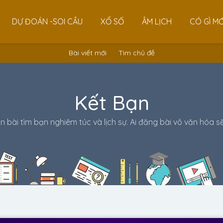
DỰ ĐOÁN -SOI CẦU
XỔ SỐ
ÂM LỊCH
CÓ GÌ MỚ
Bài viết mới
Tìm chủ đề
Kết Bạn
 bài tìm bạn nghiêm túc và lịch sự. Ai đăng bài vô văn hóa sẽ