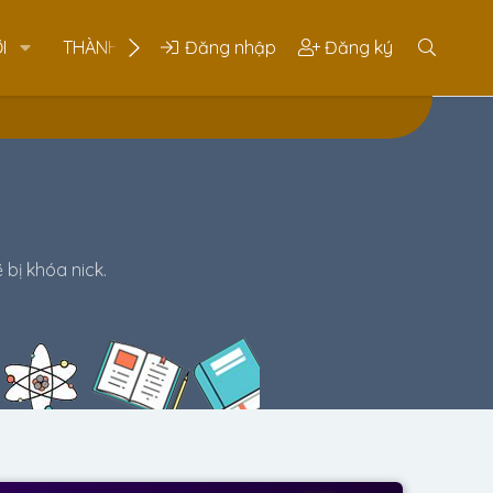
I
THÀNH VIÊN
Đăng nhập
Đăng ký
 bị khóa nick.