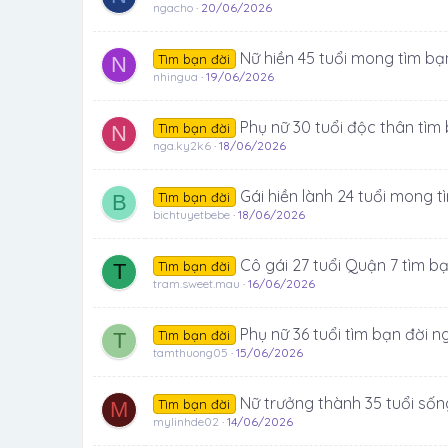
ngacho
20/06/2026
Nữ hiền 45 tuổi mong tìm bạn
Tìm bạn đời
N
nhingua
19/06/2026
Phụ nữ 30 tuổi độc thân tìm
Tìm bạn đời
N
nga.ky2k6
18/06/2026
Gái hiền lành 24 tuổi mong t
Tìm bạn đời
B
bichtuyetbebe
18/06/2026
Cô gái 27 tuổi Quận 7 tìm b
Tìm bạn đời
T
tram.sweet.mau
16/06/2026
Phụ nữ 36 tuổi tìm bạn đời 
Tìm bạn đời
T
tamthuong05
15/06/2026
Nữ trưởng thành 35 tuổi sốn
Tìm bạn đời
M
mylinhde02
14/06/2026