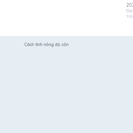
202
Đại
Trả 
Cách tính nồng độ cồn