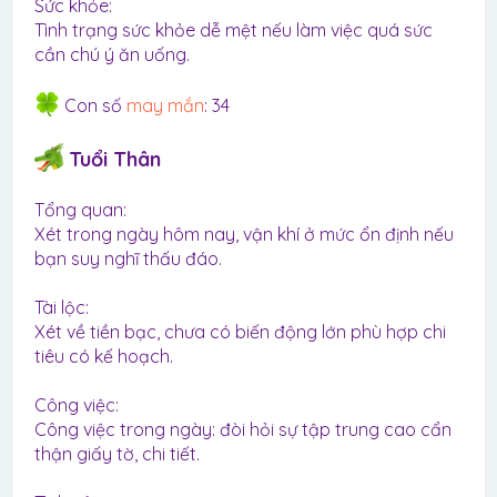
Sức khỏe:
Tình trạng sức khỏe dễ mệt nếu làm việc quá sức
cần chú ý ăn uống.
Con số
may mắn
: 34
Tuổi Thân
Tổng quan:
Xét trong ngày hôm nay, vận khí ở mức ổn định nếu
bạn suy nghĩ thấu đáo.
Tài lộc:
Xét về tiền bạc, chưa có biến động lớn phù hợp chi
tiêu có kế hoạch.
Công việc:
Công việc trong ngày: đòi hỏi sự tập trung cao cẩn
thận giấy tờ, chi tiết.