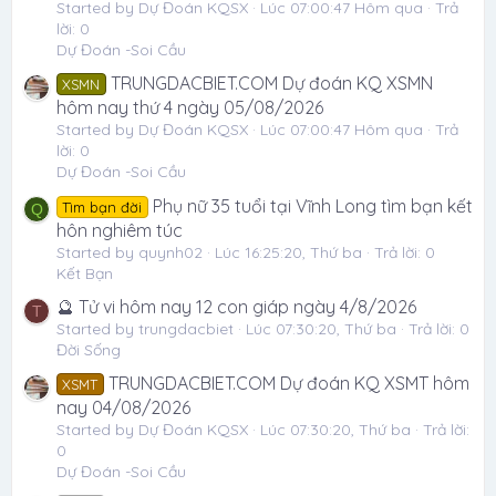
Started by Dự Đoán KQSX
Lúc 07:00:47 Hôm qua
Trả
lời: 0
Dự Đoán -Soi Cầu
TRUNGDACBIET.COM Dự đoán KQ XSMN
XSMN
hôm nay thứ 4 ngày 05/08/2026
Started by Dự Đoán KQSX
Lúc 07:00:47 Hôm qua
Trả
lời: 0
Dự Đoán -Soi Cầu
Phụ nữ 35 tuổi tại Vĩnh Long tìm bạn kết
Tìm bạn đời
Q
hôn nghiêm túc
Started by quynh02
Lúc 16:25:20, Thứ ba
Trả lời: 0
Kết Bạn
🔮 Tử vi hôm nay 12 con giáp ngày 4/8/2026
T
Started by trungdacbiet
Lúc 07:30:20, Thứ ba
Trả lời: 0
Đời Sống
TRUNGDACBIET.COM Dự đoán KQ XSMT hôm
XSMT
nay 04/08/2026
Started by Dự Đoán KQSX
Lúc 07:30:20, Thứ ba
Trả lời:
0
Dự Đoán -Soi Cầu