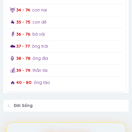
🦌
34 - 74
: con nai
🐐
35 - 75
: con dê
👵
36 - 76
: bà vải
☁️
37 - 77
: ông trời
🏮
38 - 78
: ông địa
💰
39 - 79
: thần tài
🔥
40 - 80
: ông táo
Đời Sống