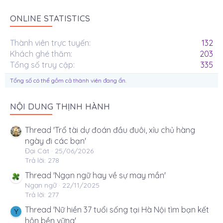
ONLINE STATISTICS
Thành viên trực tuyến
132
Khách ghé thăm
203
Tổng số truy cập
335
Tổng số có thể gồm cả thành viên đang ẩn.
NỘI DUNG THỊNH HÀNH
Thread 'Trổ tài dự đoán đầu đuôi, xỉu chủ hàng
ngày đi các bạn'
Đại Cát
25/06/2026
Trả lời: 278
Thread 'Ngạn ngữ hay về sự may mắn'
Ngạn ngữ
22/11/2025
Trả lời: 277
Thread 'Nữ hiền 37 tuổi sống tại Hà Nội tìm bạn kết
Y
hôn bền vững'