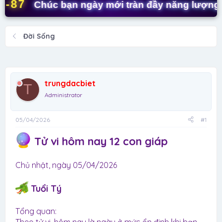
t
7
Chúc bạn ngày mới tràn đầy năng lượng! ✨
a
r
t
Đời Sống
e
r
trungdacbiet
T
Administrator
05/04/2026
#1
Tử vi hôm nay 12 con giáp
Chủ nhật, ngày 05/04/2026
Tuổi Tý
Tổng quan: