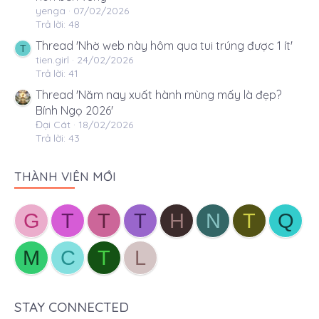
yenga
07/02/2026
Trả lời: 48
Thread 'Nhờ web này hôm qua tui trúng được 1 ít'
T
tien.girl
24/02/2026
Trả lời: 41
Thread 'Năm nay xuất hành mùng mấy là đẹp?
Bính Ngọ 2026'
Đại Cát
18/02/2026
Trả lời: 43
THÀNH VIÊN MỚI
G
T
T
T
H
N
T
Q
M
C
T
L
STAY CONNECTED