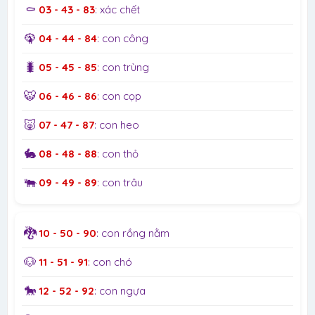
⚰️
03 - 43 - 83
: xác chết
🦚
04 - 44 - 84
: con công
🐛
05 - 45 - 85
: con trùng
🐯
06 - 46 - 86
: con cọp
🐷
07 - 47 - 87
: con heo
🐇
08 - 48 - 88
: con thỏ
🐃
09 - 49 - 89
: con trâu
🐉
10 - 50 - 90
: con rồng nằm
🐶
11 - 51 - 91
: con chó
🐎
12 - 52 - 92
: con ngựa