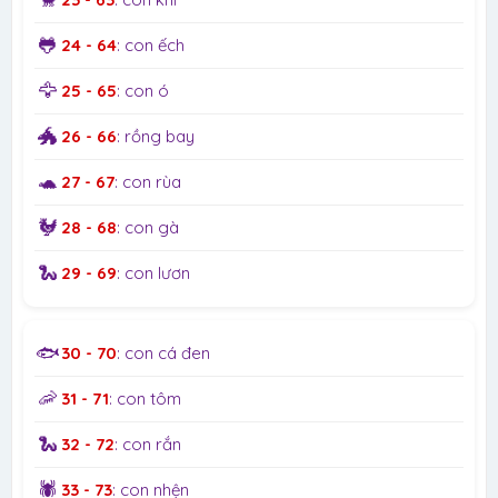
🐸
24 - 64
: con ếch
🦅
25 - 65
: con ó
🐲
26 - 66
: rồng bay
🐢
27 - 67
: con rùa
🐓
28 - 68
: con gà
🐍
29 - 69
: con lươn
🐟
30 - 70
: con cá đen
🦐
31 - 71
: con tôm
🐍
32 - 72
: con rắn
🕷️
33 - 73
: con nhện