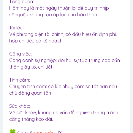
Tổng quan:
Hôm nay là một ngày thuận lợi để duy trì nhịp
sốngnếu không tạo áp lực cho bản thân.
Tài lộc:
Về phương diện tài chính, có dấu hiệu ổn định phù
hợp chi tiêu có kế hoạch.
Công việc:
Công danh sự nghiệp: đòi hỏi sự tập trung cao cẩn
thận giấy tờ, chi tiết.
Tình cảm:
Chuyện tình cảm: có lúc nhạy cảm sẽ tốt hơn nếu
chủ động quan tâm.
Sức khỏe:
Về sức khỏe, không có vấn đề nghiêm trọng tránh
căng thẳng kéo dài.
Con số
may mắn
: 78