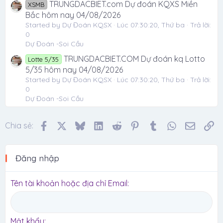
TRUNGDACBIET.com Dự đoán KQXS Miền
XSMB
Bắc hôm nay 04/08/2026
Started by Dự Đoán KQSX
Lúc 07:30:20, Thứ ba
Trả lời:
0
Dự Đoán -Soi Cầu
TRUNGDACBIET.COM Dự đoán kq Lotto
Lotte 5/35
5/35 hôm nay 04/08/2026
Started by Dự Đoán KQSX
Lúc 07:30:20, Thứ ba
Trả lời:
0
Dự Đoán -Soi Cầu
Facebook
X
Bluesky
LinkedIn
Reddit
Pinterest
Tumblr
WhatsApp
Email
Li
Chia sẻ:
Đăng nhập
Tên tài khoản hoặc địa chỉ Email
Mật khẩu