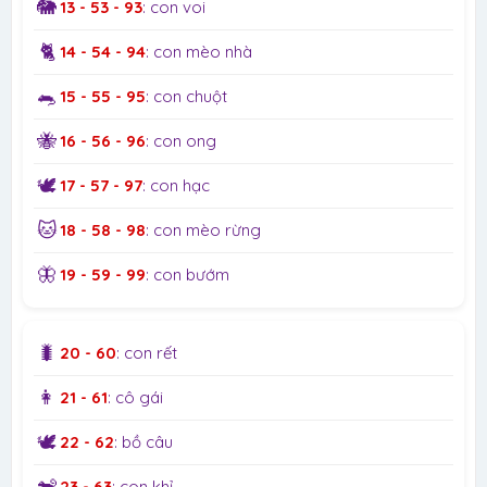
🐘
13 - 53 - 93
: con voi
🐈
14 - 54 - 94
: con mèo nhà
🐀
15 - 55 - 95
: con chuột
🐝
16 - 56 - 96
: con ong
🕊️
17 - 57 - 97
: con hạc
🐱
18 - 58 - 98
: con mèo rừng
🦋
19 - 59 - 99
: con bướm
🐛
20 - 60
: con rết
👩
21 - 61
: cô gái
🕊️
22 - 62
: bồ câu
🐒
23 - 63
: con khỉ