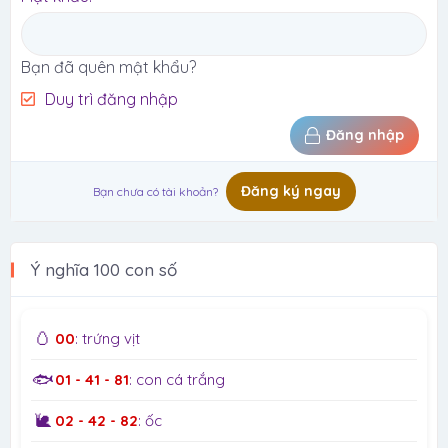
Bạn đã quên mật khẩu?
Duy trì đăng nhập
Đăng nhập
Đăng ký ngay
Bạn chưa có tài khoản?
Ý nghĩa 100 con số
🥚
00
: trứng vịt
🐟
01 - 41 - 81
: con cá trắng
🐌
02 - 42 - 82
: ốc