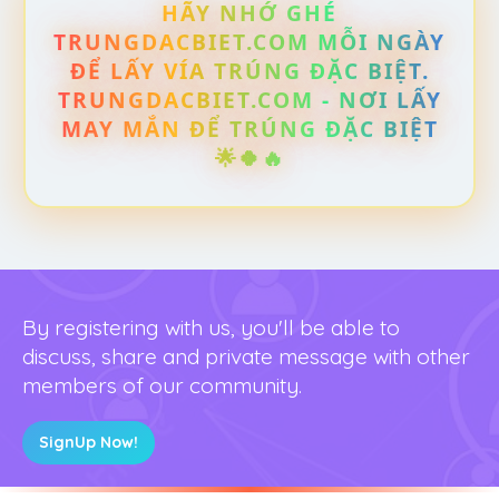
HÃY NHỚ GHÉ
TRUNGDACBIET.COM MỖI NGÀY
ĐỂ LẤY VÍA TRÚNG ĐẶC BIỆT.
TRUNGDACBIET.COM - NƠI LẤY
MAY MẮN ĐỂ TRÚNG ĐẶC BIỆT
🌟🍀🔥
By registering with us, you'll be able to
discuss, share and private message with other
members of our community.
SignUp Now!