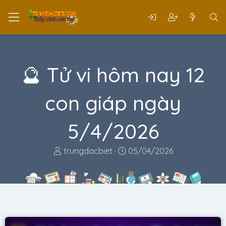
🔮 Tử vi hôm nay 12
con giáp ngày
5/4/2026
T
N
trungdacbiet
05/04/2026
h
g
r
à
e
y
a
g
d
ử
s
i