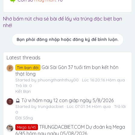
Nhớ bấm nút chia sẻ bài để lấy vía trúng đặc biệt bạn
nhé!
Bạn phải đăng nhập hoặc đăng ký để bình luận.
Latest threads
Gái Sài Gòn 37 tuổi tìm bạn kết hôn
Tìm bạn đời
P
thật lòng
Started by phuongthanhthuy00
Lúc 16:20:16 Hôm qua
Trả lời: 0
Kết Bạn
🔮 Tử vi hôm nay 12 con giáp ngày 5/8/2026
T
Started by trungdacbiet
Lúc 07:01:34 Hôm qua
Trả lời:
0
Đời Sống
TRUNGDACBIET.COM Dự đoán kq Mega
Mega 6/45
6/45 hôm nay ngày 05/08/2026