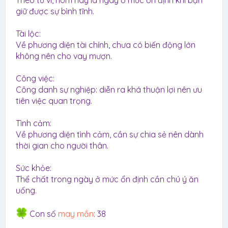
Theo tử vi, hôm nay là ngày ở mức ổn định khi bạn
giữ được sự bình tĩnh.
Tài lộc:
Về phương diện tài chính, chưa có biến động lớn
không nên cho vay mượn.
Công việc:
Công danh sự nghiệp: diễn ra khá thuận lợi nên ưu
tiên việc quan trọng.
Tình cảm:
Về phương diện tình cảm, cần sự chia sẻ nên dành
thời gian cho người thân.
Sức khỏe:
Thể chất trong ngày ở mức ổn định cần chú ý ăn
uống.
Con số
may mắn
: 38