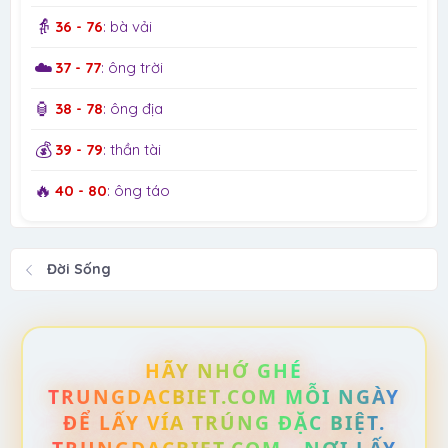
👵
36 - 76
: bà vải
☁️
37 - 77
: ông trời
🏮
38 - 78
: ông địa
💰
39 - 79
: thần tài
🔥
40 - 80
: ông táo
Đời Sống
HÃY NHỚ GHÉ
TRUNGDACBIET.COM MỖI NGÀY
ĐỂ LẤY VÍA TRÚNG ĐẶC BIỆT.