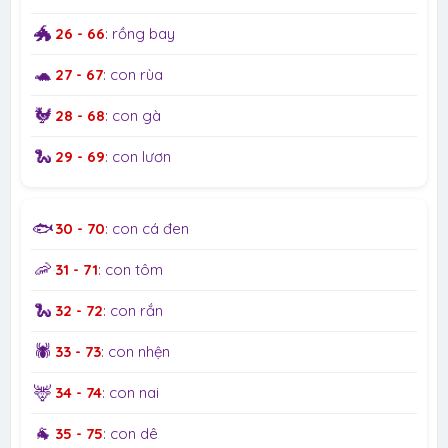
🐲
26 - 66
: rồng bay
🐢
27 - 67
: con rùa
🐓
28 - 68
: con gà
🐍
29 - 69
: con lươn
🐟
30 - 70
: con cá đen
🦐
31 - 71
: con tôm
🐍
32 - 72
: con rắn
🕷️
33 - 73
: con nhện
🦌
34 - 74
: con nai
🐐
35 - 75
: con dê