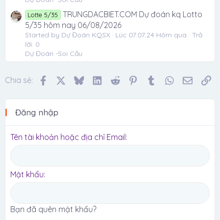
TRUNGDACBIET.COM Dự đoán kq Lotto
Lotte 5/35
5/35 hôm nay 06/08/2026
Started by Dự Đoán KQSX
Lúc 07:07:24 Hôm qua
Trả
lời: 0
Dự Đoán -Soi Cầu
Facebook
X
Bluesky
LinkedIn
Reddit
Pinterest
Tumblr
WhatsApp
Email
Li
Chia sẻ:
Đăng nhập
Tên tài khoản hoặc địa chỉ Email
Mật khẩu
Bạn đã quên mật khẩu?