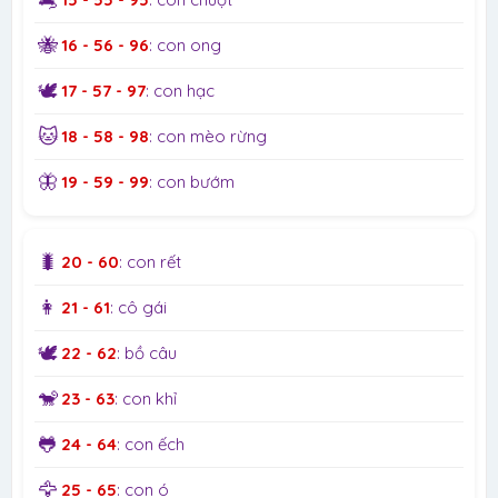
🐝
16 - 56 - 96
: con ong
🕊️
17 - 57 - 97
: con hạc
🐱
18 - 58 - 98
: con mèo rừng
🦋
19 - 59 - 99
: con bướm
🐛
20 - 60
: con rết
👩
21 - 61
: cô gái
🕊️
22 - 62
: bồ câu
🐒
23 - 63
: con khỉ
🐸
24 - 64
: con ếch
🦅
25 - 65
: con ó