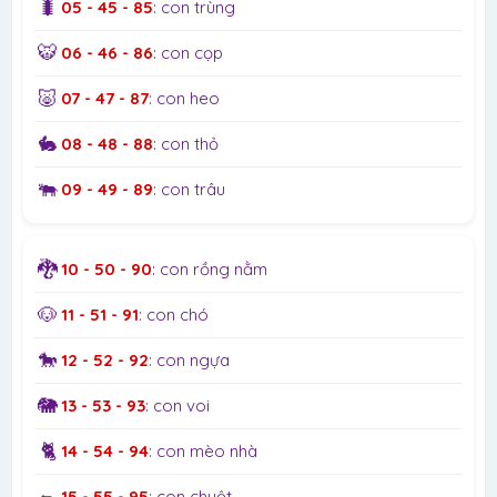
🐛
05 - 45 - 85
: con trùng
🐯
06 - 46 - 86
: con cọp
🐷
07 - 47 - 87
: con heo
🐇
08 - 48 - 88
: con thỏ
🐃
09 - 49 - 89
: con trâu
🐉
10 - 50 - 90
: con rồng nằm
🐶
11 - 51 - 91
: con chó
🐎
12 - 52 - 92
: con ngựa
🐘
13 - 53 - 93
: con voi
🐈
14 - 54 - 94
: con mèo nhà
🐀
15 - 55 - 95
: con chuột