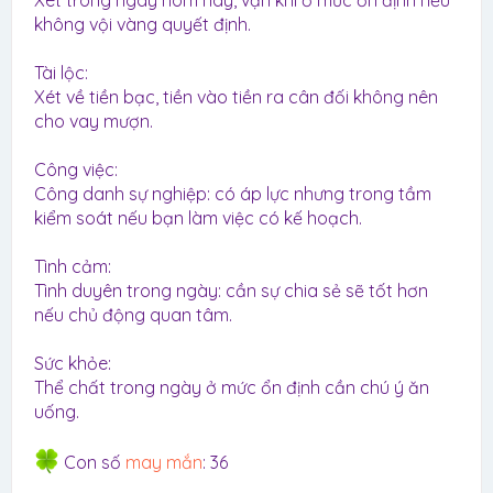
Xét trong ngày hôm nay, vận khí ở mức ổn định nếu
không vội vàng quyết định.
Tài lộc:
Xét về tiền bạc, tiền vào tiền ra cân đối không nên
cho vay mượn.
Công việc:
Công danh sự nghiệp: có áp lực nhưng trong tầm
kiểm soát nếu bạn làm việc có kế hoạch.
Tình cảm:
Tình duyên trong ngày: cần sự chia sẻ sẽ tốt hơn
nếu chủ động quan tâm.
Sức khỏe:
Thể chất trong ngày ở mức ổn định cần chú ý ăn
uống.
Con số
may mắn
: 36