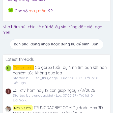
Con số
may mắn
: 99
Nhớ bấm nút chia sẻ bài để lấy vía trúng đặc biệt bạn
nhé!
Bạn phải đăng nhập hoặc đăng ký để bình luận.
Latest threads
Cô gái 33 tuổi Tây Ninh tìm bạn kết hôn
Tìm bạn đời
U
nghiêm túc, không qua loa
Started by uyen_thuyangel
Lúc 16:00:09
Trả lời: 0
Kết Bạn
🔮 Tử vi hôm nay 12 con giáp ngày 7/8/2026
T
Started by trungdacbiet
Lúc 07:03:27
Trả lời: 0
Đời Sống
TRUNGDACBIET.COM Dự đoán Max 3D
Max 3D Pro