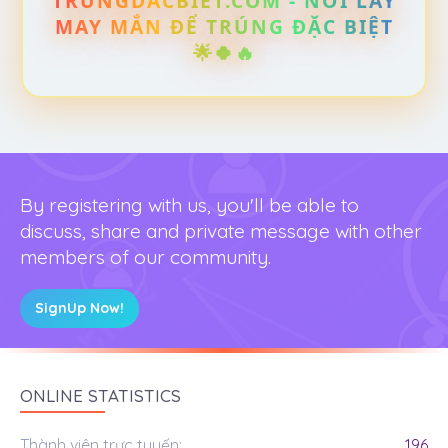
TRUNGDACBIET.COM - NƠI LẤY
MAY MẮN ĐỂ TRÚNG ĐẶC BIỆT
🌟🍀🔥
By registering with us, you'll be able to
discuss, share and private message with other
members of our community.
SignUp Now!
ONLINE STATISTICS
Thành viên trực tuyến
196