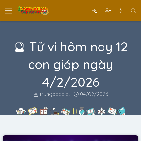
🔮 Tử vi hôm nay 12
con giáp ngày
4/2/2026
T
N
trungdacbiet
04/02/2026
h
g
r
à
e
y
a
g
d
ử
s
i