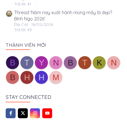
Trả lời: 41
Thread 'Năm nay xuất hành mùng mấy là đẹp?
Bính Ngọ 2026'
Đại Cát
18/02/2026
Trả lời: 43
THÀNH VIÊN MỚI
B
T
Y
N
B
T
K
N
B
H
H
M
STAY CONNECTED