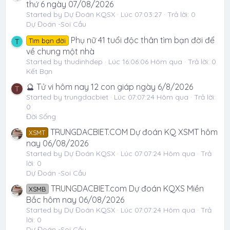
thứ 6 ngày 07/08/2026
Started by Dự Đoán KQSX
Lúc 07:03:27
Trả lời: 0
Dự Đoán -Soi Cầu
Phụ nữ 41 tuổi độc thân tìm bạn đời để
Tìm bạn đời
T
về chung một nhà
Started by thudinhdep
Lúc 16:06:06 Hôm qua
Trả lời: 0
Kết Bạn
🔮 Tử vi hôm nay 12 con giáp ngày 6/8/2026
T
Started by trungdacbiet
Lúc 07:07:24 Hôm qua
Trả lời:
0
Đời Sống
TRUNGDACBIET.COM Dự đoán KQ XSMT hôm
XSMT
nay 06/08/2026
Started by Dự Đoán KQSX
Lúc 07:07:24 Hôm qua
Trả
lời: 0
Dự Đoán -Soi Cầu
TRUNGDACBIET.com Dự đoán KQXS Miền
XSMB
Bắc hôm nay 06/08/2026
Started by Dự Đoán KQSX
Lúc 07:07:24 Hôm qua
Trả
lời: 0
Dự Đoán -Soi Cầu