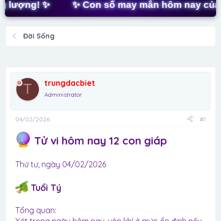
t
ượng! ✨
✨ Con số may mắn hôm nay của bạn 
a
r
t
Đời Sống
e
r
trungdacbiet
T
Administrator
04/02/2026
#1
Tử vi hôm nay 12 con giáp
Thứ tư, ngày 04/02/2026
Tuổi Tý
Tổng quan: