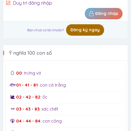
Duy trì đăng nhập
Đăng nhập
Đăng ký ngay
Bạn chưa có tài khoản?
Ý nghĩa 100 con số
🥚
00
: trứng vịt
🐟
01 - 41 - 81
: con cá trắng
🐌
02 - 42 - 82
: ốc
⚰️
03 - 43 - 83
: xác chết
🦚
04 - 44 - 84
: con công