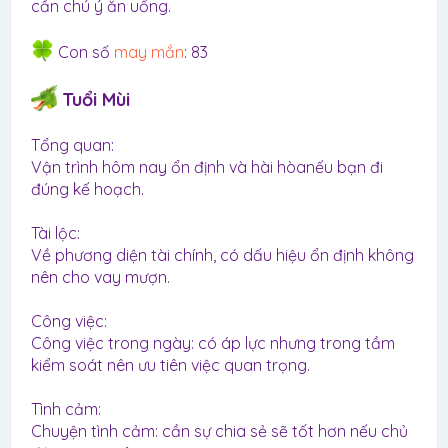
cần chú ý ăn uống.
Con số
may mắn
: 83
Tuổi Mùi
Tổng quan:
Vận trình hôm nay ổn định và hài hòanếu bạn đi
đúng kế hoạch.
Tài lộc:
Về phương diện tài chính, có dấu hiệu ổn định không
nên cho vay mượn.
Công việc:
Công việc trong ngày: có áp lực nhưng trong tầm
kiểm soát nên ưu tiên việc quan trọng.
Tình cảm:
Chuyện tình cảm: cần sự chia sẻ sẽ tốt hơn nếu chủ