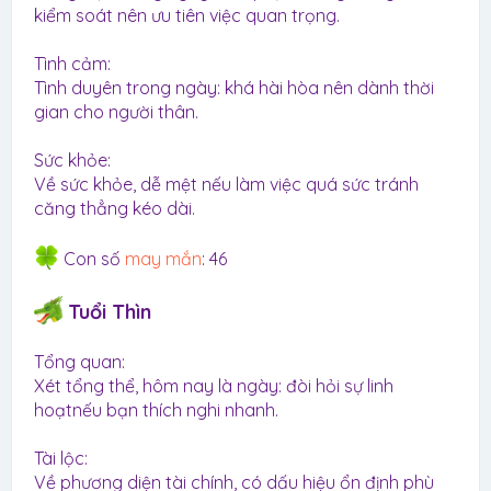
kiểm soát nên ưu tiên việc quan trọng.
Tình cảm:
Tình duyên trong ngày: khá hài hòa nên dành thời
gian cho người thân.
Sức khỏe:
Về sức khỏe, dễ mệt nếu làm việc quá sức tránh
căng thẳng kéo dài.
Con số
may mắn
: 46
Tuổi Thìn
Tổng quan:
Xét tổng thể, hôm nay là ngày: đòi hỏi sự linh
hoạtnếu bạn thích nghi nhanh.
Tài lộc:
Về phương diện tài chính, có dấu hiệu ổn định phù