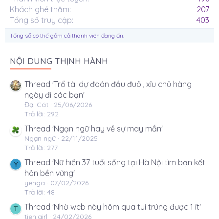
Khách ghé thăm
207
Tổng số truy cập
403
Tổng số có thể gồm cả thành viên đang ẩn.
NỘI DUNG THỊNH HÀNH
Thread 'Trổ tài dự đoán đầu đuôi, xỉu chủ hàng
ngày đi các bạn'
Đại Cát
25/06/2026
Trả lời: 292
Thread 'Ngạn ngữ hay về sự may mắn'
Ngạn ngữ
22/11/2025
Trả lời: 277
Thread 'Nữ hiền 37 tuổi sống tại Hà Nội tìm bạn kết
Y
hôn bền vững'
yenga
07/02/2026
Trả lời: 48
Thread 'Nhờ web này hôm qua tui trúng được 1 ít'
T
tien.girl
24/02/2026