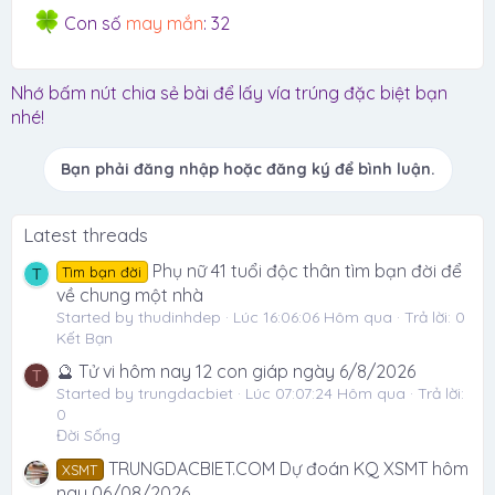
Con số
may mắn
: 32
Nhớ bấm nút chia sẻ bài để lấy vía trúng đặc biệt bạn
nhé!
Bạn phải đăng nhập hoặc đăng ký để bình luận.
Latest threads
Phụ nữ 41 tuổi độc thân tìm bạn đời để
Tìm bạn đời
T
về chung một nhà
Started by thudinhdep
Lúc 16:06:06 Hôm qua
Trả lời: 0
Kết Bạn
🔮 Tử vi hôm nay 12 con giáp ngày 6/8/2026
T
Started by trungdacbiet
Lúc 07:07:24 Hôm qua
Trả lời:
0
Đời Sống
TRUNGDACBIET.COM Dự đoán KQ XSMT hôm
XSMT
nay 06/08/2026