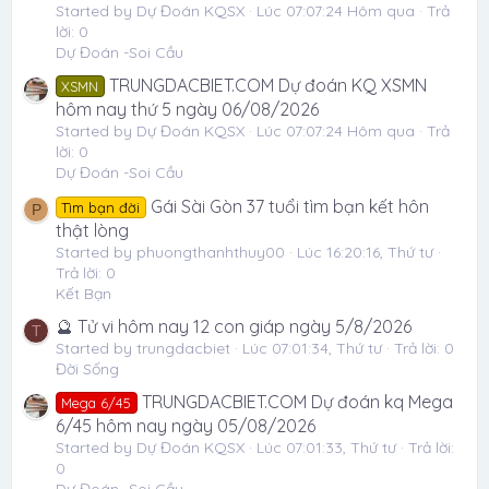
Started by Dự Đoán KQSX
Lúc 07:07:24 Hôm qua
Trả
lời: 0
Dự Đoán -Soi Cầu
TRUNGDACBIET.COM Dự đoán KQ XSMN
XSMN
hôm nay thứ 5 ngày 06/08/2026
Started by Dự Đoán KQSX
Lúc 07:07:24 Hôm qua
Trả
lời: 0
Dự Đoán -Soi Cầu
Gái Sài Gòn 37 tuổi tìm bạn kết hôn
Tìm bạn đời
P
thật lòng
Started by phuongthanhthuy00
Lúc 16:20:16, Thứ tư
Trả lời: 0
Kết Bạn
🔮 Tử vi hôm nay 12 con giáp ngày 5/8/2026
T
Started by trungdacbiet
Lúc 07:01:34, Thứ tư
Trả lời: 0
Đời Sống
TRUNGDACBIET.COM Dự đoán kq Mega
Mega 6/45
6/45 hôm nay ngày 05/08/2026
Started by Dự Đoán KQSX
Lúc 07:01:33, Thứ tư
Trả lời:
0
Dự Đoán -Soi Cầu