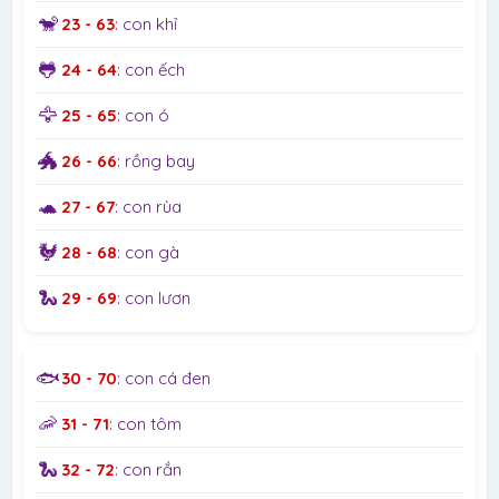
🐒
23 - 63
: con khỉ
🐸
24 - 64
: con ếch
🦅
25 - 65
: con ó
🐲
26 - 66
: rồng bay
🐢
27 - 67
: con rùa
🐓
28 - 68
: con gà
🐍
29 - 69
: con lươn
🐟
30 - 70
: con cá đen
🦐
31 - 71
: con tôm
🐍
32 - 72
: con rắn