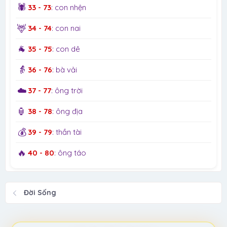
🕷️
33 - 73
: con nhện
🦌
34 - 74
: con nai
🐐
35 - 75
: con dê
👵
36 - 76
: bà vải
☁️
37 - 77
: ông trời
🏮
38 - 78
: ông địa
💰
39 - 79
: thần tài
🔥
40 - 80
: ông táo
Đời Sống