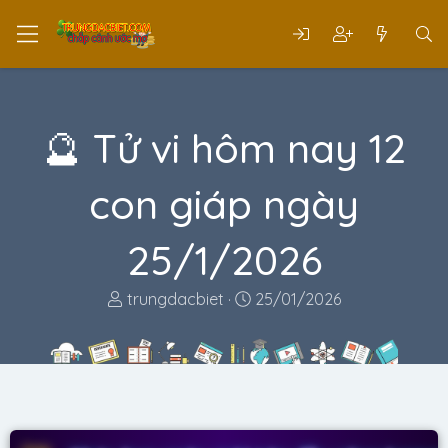
🔮 Tử vi hôm nay 12
con giáp ngày
25/1/2026
T
N
trungdacbiet
25/01/2026
h
g
r
à
e
y
a
g
d
ử
s
i