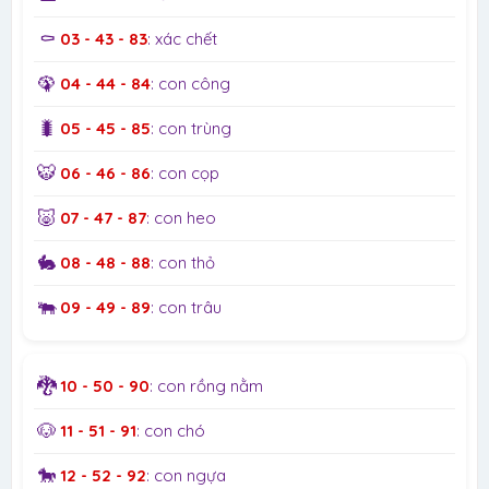
⚰️
03 - 43 - 83
: xác chết
🦚
04 - 44 - 84
: con công
🐛
05 - 45 - 85
: con trùng
🐯
06 - 46 - 86
: con cọp
🐷
07 - 47 - 87
: con heo
🐇
08 - 48 - 88
: con thỏ
🐃
09 - 49 - 89
: con trâu
🐉
10 - 50 - 90
: con rồng nằm
🐶
11 - 51 - 91
: con chó
🐎
12 - 52 - 92
: con ngựa