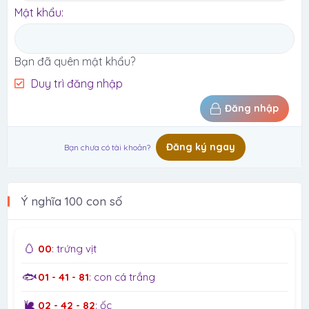
Mật khẩu
Bạn đã quên mật khẩu?
Duy trì đăng nhập
Đăng nhập
Đăng ký ngay
Bạn chưa có tài khoản?
Ý nghĩa 100 con số
🥚
00
: trứng vịt
🐟
01 - 41 - 81
: con cá trắng
🐌
02 - 42 - 82
: ốc