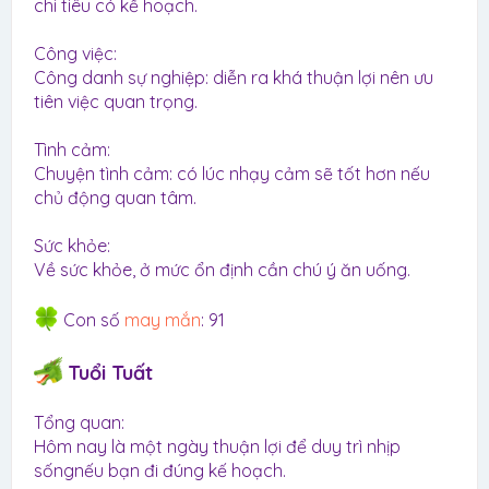
chi tiêu có kế hoạch.
Công việc:
Công danh sự nghiệp: diễn ra khá thuận lợi nên ưu
tiên việc quan trọng.
Tình cảm:
Chuyện tình cảm: có lúc nhạy cảm sẽ tốt hơn nếu
chủ động quan tâm.
Sức khỏe:
Về sức khỏe, ở mức ổn định cần chú ý ăn uống.
Con số
may mắn
: 91
Tuổi Tuất
Tổng quan:
Hôm nay là một ngày thuận lợi để duy trì nhịp
sốngnếu bạn đi đúng kế hoạch.