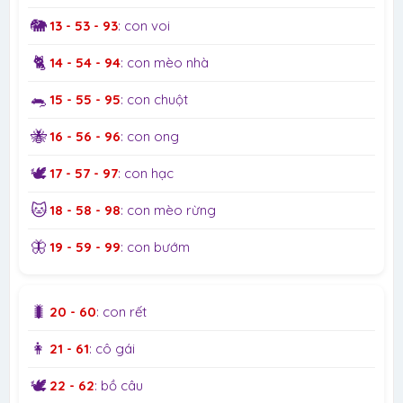
🐘
13 - 53 - 93
: con voi
🐈
14 - 54 - 94
: con mèo nhà
🐀
15 - 55 - 95
: con chuột
🐝
16 - 56 - 96
: con ong
🕊️
17 - 57 - 97
: con hạc
🐱
18 - 58 - 98
: con mèo rừng
🦋
19 - 59 - 99
: con bướm
🐛
20 - 60
: con rết
👩
21 - 61
: cô gái
🕊️
22 - 62
: bồ câu