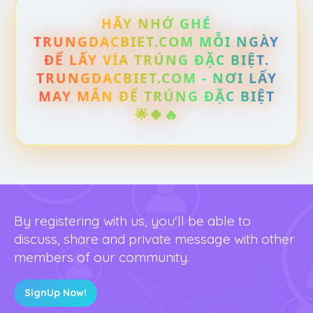
HÃY NHỚ GHÉ
TRUNGDACBIET.COM MỖI NGÀY
ĐỂ LẤY VÍA TRÚNG ĐẶC BIỆT.
TRUNGDACBIET.COM - NƠI LẤY
MAY MẮN ĐỂ TRÚNG ĐẶC BIỆT
🌟🍀🔥
By registering with us, you'll be able to
discuss, share and private message with other
members of our community.
SignUp Now!