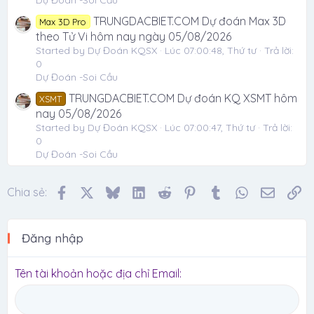
TRUNGDACBIET.COM Dự đoán Max 3D
Max 3D Pro
theo Tử Vi hôm nay ngày 05/08/2026
Started by Dự Đoán KQSX
Lúc 07:00:48, Thứ tư
Trả lời:
0
Dự Đoán -Soi Cầu
TRUNGDACBIET.COM Dự đoán KQ XSMT hôm
XSMT
nay 05/08/2026
Started by Dự Đoán KQSX
Lúc 07:00:47, Thứ tư
Trả lời:
0
Dự Đoán -Soi Cầu
Facebook
X
Bluesky
LinkedIn
Reddit
Pinterest
Tumblr
WhatsApp
Email
Li
Chia sẻ:
Đăng nhập
Tên tài khoản hoặc địa chỉ Email