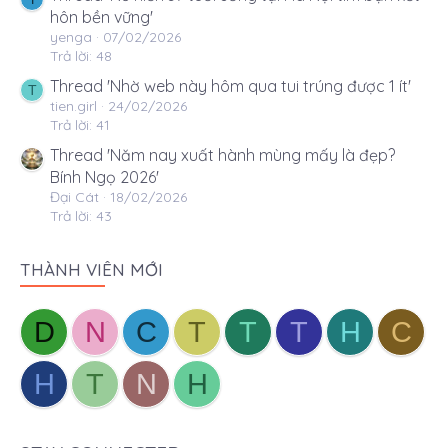
hôn bền vững'
yenga
07/02/2026
Trả lời: 48
Thread 'Nhờ web này hôm qua tui trúng được 1 ít'
T
tien.girl
24/02/2026
Trả lời: 41
Thread 'Năm nay xuất hành mùng mấy là đẹp?
Bính Ngọ 2026'
Đại Cát
18/02/2026
Trả lời: 43
THÀNH VIÊN MỚI
D
N
C
T
T
T
H
C
H
T
N
H