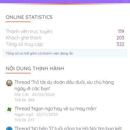
ONLINE STATISTICS
Thành viên trực tuyến
119
Khách ghé thăm
203
Tổng số truy cập
322
Tổng số có thể gồm cả thành viên đang ẩn.
NỘI DUNG THỊNH HÀNH
Thread 'Trổ tài dự đoán đầu đuôi, xỉu chủ hàng
ngày đi các bạn'
Đại Cát
25/06/2026
Trả lời: 286
Thread 'Ngạn ngữ hay về sự may mắn'
Ngạn ngữ
22/11/2025
Trả lời: 277
Thread 'Nữ hiền 37 tuổi sống tại Hà Nội tìm bạn kết
Y