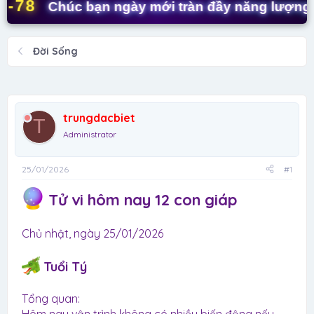
t
8
Chúc bạn ngày mới tràn đầy năng lượng! ✨
a
r
t
Đời Sống
e
r
trungdacbiet
T
Administrator
25/01/2026
#1
Tử vi hôm nay 12 con giáp
Chủ nhật, ngày 25/01/2026
Tuổi Tý
Tổng quan: