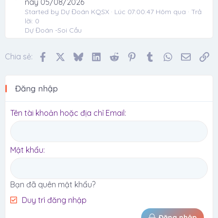
nay 05/08/2026
Started by Dự Đoán KQSX
Lúc 07:00:47 Hôm qua
Trả
lời: 0
Dự Đoán -Soi Cầu
Facebook
X
Bluesky
LinkedIn
Reddit
Pinterest
Tumblr
WhatsApp
Email
Li
Chia sẻ:
Đăng nhập
Tên tài khoản hoặc địa chỉ Email
Mật khẩu
Bạn đã quên mật khẩu?
Duy trì đăng nhập
Đăng nhập