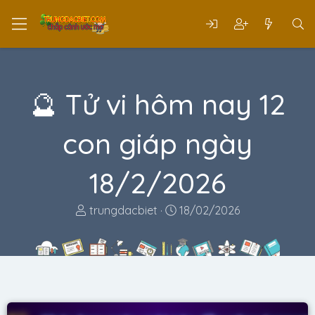
🔮 Tử vi hôm nay 12
con giáp ngày
18/2/2026
T
N
trungdacbiet
18/02/2026
h
g
r
à
e
y
a
g
d
ử
s
i