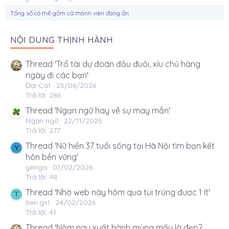
Tổng số có thể gồm cả thành viên đang ẩn.
NỘI DUNG THỊNH HÀNH
Thread 'Trổ tài dự đoán đầu đuôi, xỉu chủ hàng
ngày đi các bạn'
Đại Cát
25/06/2026
Trả lời: 286
Thread 'Ngạn ngữ hay về sự may mắn'
Ngạn ngữ
22/11/2025
Trả lời: 277
Thread 'Nữ hiền 37 tuổi sống tại Hà Nội tìm bạn kết
Y
hôn bền vững'
yenga
07/02/2026
Trả lời: 48
Thread 'Nhờ web này hôm qua tui trúng được 1 ít'
T
tien.girl
24/02/2026
Trả lời: 41
Thread 'Năm nay xuất hành mùng mấy là đẹp?