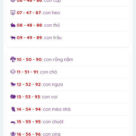
🐯
06 - 46 - 86
: con cọp
🐷
07 - 47 - 87
: con heo
🐇
08 - 48 - 88
: con thỏ
🐃
09 - 49 - 89
: con trâu
🐉
10 - 50 - 90
: con rồng nằm
🐶
11 - 51 - 91
: con chó
🐎
12 - 52 - 92
: con ngựa
🐘
13 - 53 - 93
: con voi
🐈
14 - 54 - 94
: con mèo nhà
🐀
15 - 55 - 95
: con chuột
🐝
16 - 56 - 96
: con ong