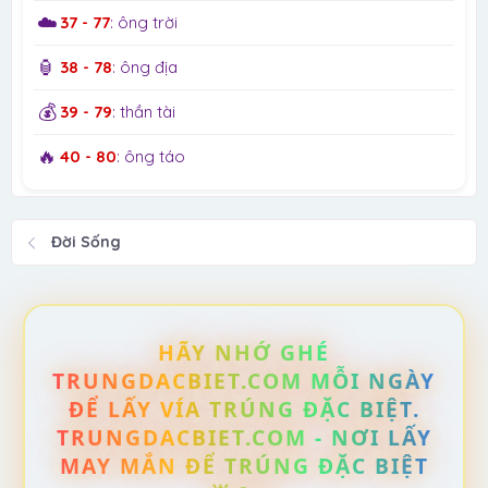
☁️
37 - 77
: ông trời
🏮
38 - 78
: ông địa
💰
39 - 79
: thần tài
🔥
40 - 80
: ông táo
Đời Sống
HÃY NHỚ GHÉ
TRUNGDACBIET.COM MỖI NGÀY
ĐỂ LẤY VÍA TRÚNG ĐẶC BIỆT.
TRUNGDACBIET.COM - NƠI LẤY
MAY MẮN ĐỂ TRÚNG ĐẶC BIỆT