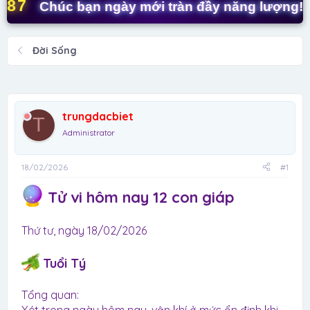
t
Chúc bạn ngày mới tràn đầy năng lượng! ✨
a
r
t
Đời Sống
e
r
trungdacbiet
T
Administrator
18/02/2026
#1
Tử vi hôm nay 12 con giáp
Thứ tư, ngày 18/02/2026
Tuổi Tý
Tổng quan: