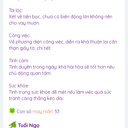
Tài lộc:
Xét về tiền bạc, chưa có biến động lớn không nên
cho vay mượn.
Công việc:
Về phương diện công việc, diễn ra khá thuận lợi cẩn
thận giấy tờ, chi tiết.
Tình cảm:
Tình duyên trong ngày: khá hài hòa sẽ tốt hơn nếu
chủ động quan tâm.
Sức khỏe:
Tình trạng sức khỏe dễ mệt nếu làm việc quá sức
tránh căng thẳng kéo dài.
Con số
may mắn
: 53
Tuổi Ngọ