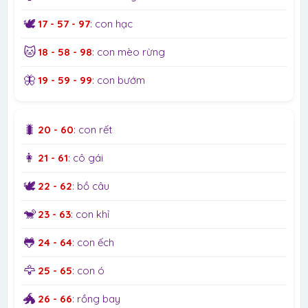
🕊️
17 - 57 - 97
: con hạc
🐱
18 - 58 - 98
: con mèo rừng
🦋
19 - 59 - 99
: con bướm
🐛
20 - 60
: con rết
👩
21 - 61
: cô gái
🕊️
22 - 62
: bồ câu
🐒
23 - 63
: con khỉ
🐸
24 - 64
: con ếch
🦅
25 - 65
: con ó
🐲
26 - 66
: rồng bay