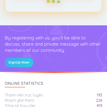
🌟🍀🔥
By registering with us, you'll be able to
discuss, share and private message with other
members of our community.
SignUp Now!
ONLINE STATISTICS
Thành viên trực tuyến
193
Khách ghé thăm
226
Tổng số truy cập
419