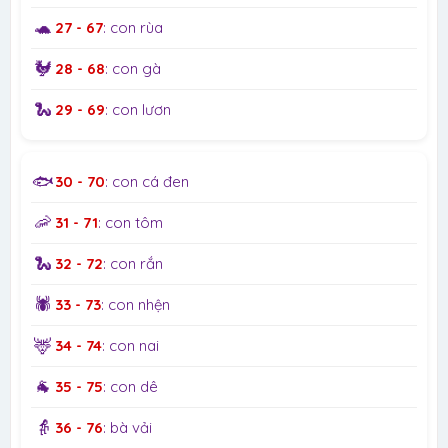
🐢
27 - 67
: con rùa
🐓
28 - 68
: con gà
🐍
29 - 69
: con lươn
🐟
30 - 70
: con cá đen
🦐
31 - 71
: con tôm
🐍
32 - 72
: con rắn
🕷️
33 - 73
: con nhện
🦌
34 - 74
: con nai
🐐
35 - 75
: con dê
👵
36 - 76
: bà vải