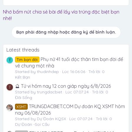
Nhớ bấm nút chia sẻ bài để lấy vía trúng đặc biệt bạn
nhé!
Bạn phải đăng nhập hoặc đăng ký để bình luận.
Latest threads
Phụ nữ 41 tuổi độc thân tìm bạn đời để
Tìm bạn đời
T
về chung một nhà
Started by thudinhdep
Lúc 16:06:06
Trả lời: 0
Kết Bạn
🔮 Tử vi hôm nay 12 con giáp ngày 6/8/2026
T
Started by trungdacbiet
Lúc 07:07:24
Trả lời: 0
Đời Sống
TRUNGDACBIET.COM Dự đoán KQ XSMT hôm
XSMT
nay 06/08/2026
Started by Dự Đoán KQSX
Lúc 07:07:24
Trả lời: 0
Dự Đoán -Soi Cầu