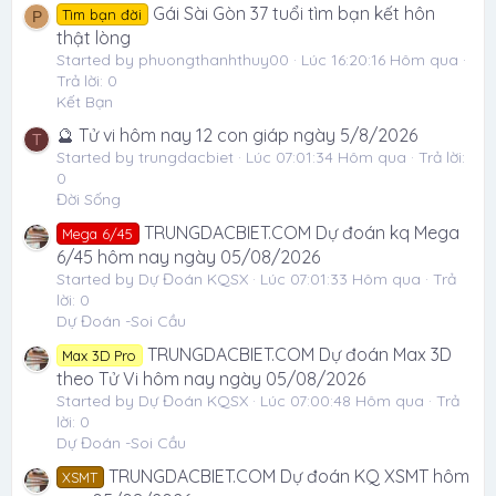
Gái Sài Gòn 37 tuổi tìm bạn kết hôn
Tìm bạn đời
P
thật lòng
Started by phuongthanhthuy00
Lúc 16:20:16 Hôm qua
Trả lời: 0
Kết Bạn
🔮 Tử vi hôm nay 12 con giáp ngày 5/8/2026
T
Started by trungdacbiet
Lúc 07:01:34 Hôm qua
Trả lời:
0
Đời Sống
TRUNGDACBIET.COM Dự đoán kq Mega
Mega 6/45
6/45 hôm nay ngày 05/08/2026
Started by Dự Đoán KQSX
Lúc 07:01:33 Hôm qua
Trả
lời: 0
Dự Đoán -Soi Cầu
TRUNGDACBIET.COM Dự đoán Max 3D
Max 3D Pro
theo Tử Vi hôm nay ngày 05/08/2026
Started by Dự Đoán KQSX
Lúc 07:00:48 Hôm qua
Trả
lời: 0
Dự Đoán -Soi Cầu
TRUNGDACBIET.COM Dự đoán KQ XSMT hôm
XSMT