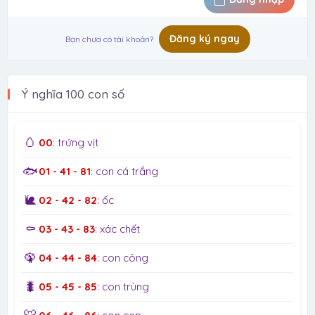
Đăng ký ngay
Bạn chưa có tài khoản?
Ý nghĩa 100 con số
🥚
00
: trứng vịt
🐟
01 - 41 - 81
: con cá trắng
🐌
02 - 42 - 82
: ốc
⚰️
03 - 43 - 83
: xác chết
🦚
04 - 44 - 84
: con công
🐛
05 - 45 - 85
: con trùng