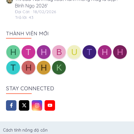
Bính Ngọ 2026'
Đại Cát
18/02/2026
Trả lời: 43
THÀNH VIÊN MỚI
H
T
H
B
U
T
H
H
T
H
H
K
STAY CONNECTED
Cách tính nồng độ cồn