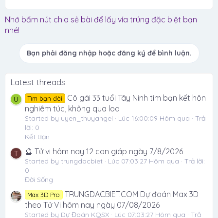
Nhớ bấm nút chia sẻ bài để lấy vía trúng đặc biệt bạn
nhé!
Bạn phải đăng nhập hoặc đăng ký để bình luận.
Latest threads
Cô gái 33 tuổi Tây Ninh tìm bạn kết hôn
Tìm bạn đời
U
nghiêm túc, không qua loa
Started by uyen_thuyangel
Lúc 16:00:09 Hôm qua
Trả
lời: 0
Kết Bạn
🔮 Tử vi hôm nay 12 con giáp ngày 7/8/2026
T
Started by trungdacbiet
Lúc 07:03:27 Hôm qua
Trả lời:
0
Đời Sống
TRUNGDACBIET.COM Dự đoán Max 3D
Max 3D Pro
theo Tử Vi hôm nay ngày 07/08/2026
Started by Dự Đoán KQSX
Lúc 07:03:27 Hôm qua
Trả