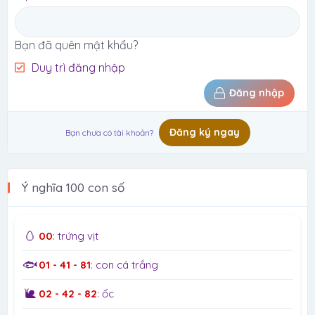
Bạn đã quên mật khẩu?
Duy trì đăng nhập
Đăng nhập
Đăng ký ngay
Bạn chưa có tài khoản?
Ý nghĩa 100 con số
🥚
00
: trứng vịt
🐟
01 - 41 - 81
: con cá trắng
🐌
02 - 42 - 82
: ốc