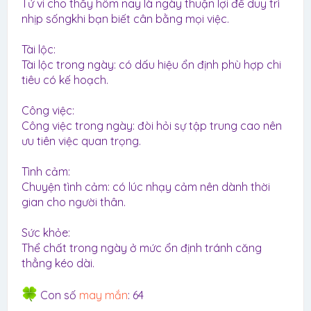
Tử vi cho thấy hôm nay là ngày thuận lợi để duy trì
nhịp sốngkhi bạn biết cân bằng mọi việc.
Tài lộc:
Tài lộc trong ngày: có dấu hiệu ổn định phù hợp chi
tiêu có kế hoạch.
Công việc:
Công việc trong ngày: đòi hỏi sự tập trung cao nên
ưu tiên việc quan trọng.
Tình cảm:
Chuyện tình cảm: có lúc nhạy cảm nên dành thời
gian cho người thân.
Sức khỏe:
Thể chất trong ngày ở mức ổn định tránh căng
thẳng kéo dài.
Con số
may mắn
: 64