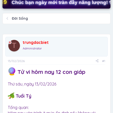
t
Chúc bạn ngày mới tràn đầy năng lượng! ✨
a
r
t
Đời Sống
e
r
trungdacbiet
T
Administrator
13/02/2026
#1
Tử vi hôm nay 12 con giáp
Thứ sáu, ngày 13/02/2026
Tuổi Tý
Tổng quan: