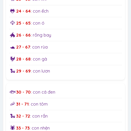
🐸
24 - 64
: con ếch
🦅
25 - 65
: con ó
🐲
26 - 66
: rồng bay
🐢
27 - 67
: con rùa
🐓
28 - 68
: con gà
🐍
29 - 69
: con lươn
🐟
30 - 70
: con cá đen
🦐
31 - 71
: con tôm
🐍
32 - 72
: con rắn
🕷️
33 - 73
: con nhện