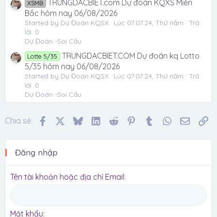
TRUNGDACBIET.com Dự đoán KQXS Miền
XSMB
Bắc hôm nay 06/08/2026
Started by Dự Đoán KQSX
Lúc 07:07:24, Thứ năm
Trả
lời: 0
Dự Đoán -Soi Cầu
TRUNGDACBIET.COM Dự đoán kq Lotto
Lotte 5/35
5/35 hôm nay 06/08/2026
Started by Dự Đoán KQSX
Lúc 07:07:24, Thứ năm
Trả
lời: 0
Dự Đoán -Soi Cầu
Facebook
X
Bluesky
LinkedIn
Reddit
Pinterest
Tumblr
WhatsApp
Email
Li
Chia sẻ:
Đăng nhập
Tên tài khoản hoặc địa chỉ Email
Mật khẩu