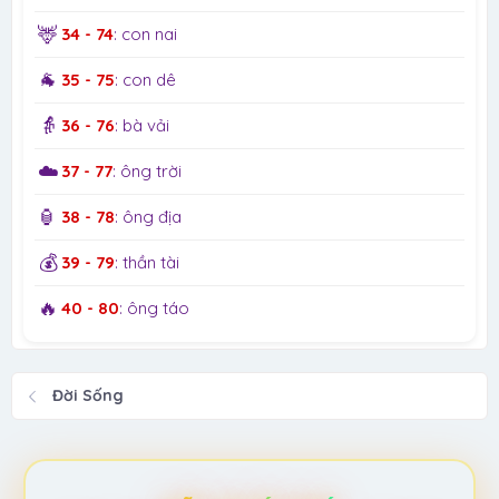
🦌
34 - 74
: con nai
🐐
35 - 75
: con dê
👵
36 - 76
: bà vải
☁️
37 - 77
: ông trời
🏮
38 - 78
: ông địa
💰
39 - 79
: thần tài
🔥
40 - 80
: ông táo
Đời Sống