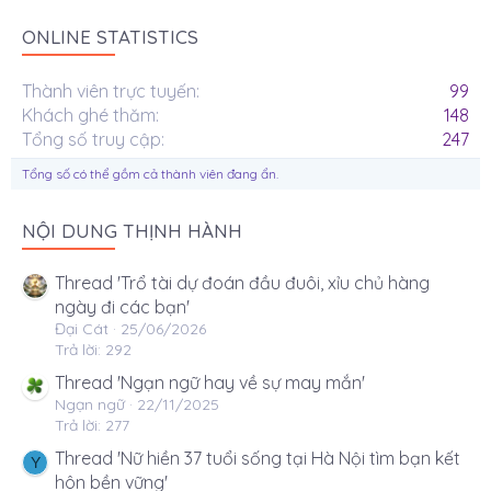
ONLINE STATISTICS
Thành viên trực tuyến
99
Khách ghé thăm
148
Tổng số truy cập
247
Tổng số có thể gồm cả thành viên đang ẩn.
NỘI DUNG THỊNH HÀNH
Thread 'Trổ tài dự đoán đầu đuôi, xỉu chủ hàng
ngày đi các bạn'
Đại Cát
25/06/2026
Trả lời: 292
Thread 'Ngạn ngữ hay về sự may mắn'
Ngạn ngữ
22/11/2025
Trả lời: 277
Thread 'Nữ hiền 37 tuổi sống tại Hà Nội tìm bạn kết
Y
hôn bền vững'