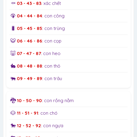
⚰️
03 - 43 - 83
: xác chết
🦚
04 - 44 - 84
: con công
🐛
05 - 45 - 85
: con trùng
🐯
06 - 46 - 86
: con cọp
🐷
07 - 47 - 87
: con heo
🐇
08 - 48 - 88
: con thỏ
🐃
09 - 49 - 89
: con trâu
🐉
10 - 50 - 90
: con rồng nằm
🐶
11 - 51 - 91
: con chó
🐎
12 - 52 - 92
: con ngựa