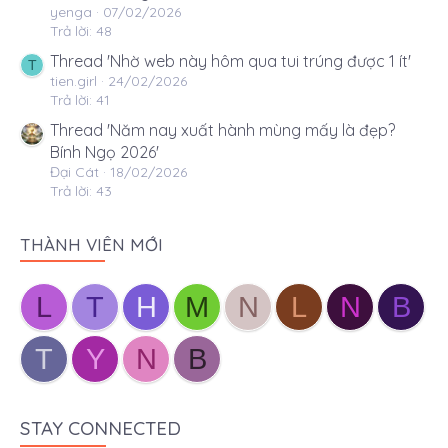
yenga
07/02/2026
Trả lời: 48
Thread 'Nhờ web này hôm qua tui trúng được 1 ít'
T
tien.girl
24/02/2026
Trả lời: 41
Thread 'Năm nay xuất hành mùng mấy là đẹp?
Bính Ngọ 2026'
Đại Cát
18/02/2026
Trả lời: 43
THÀNH VIÊN MỚI
L
T
H
M
N
L
N
B
T
Y
N
B
STAY CONNECTED