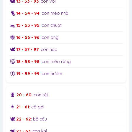
🐘
13 - 53 - 93
: con voi
🐈
14 - 54 - 94
: con mèo nhà
🐀
15 - 55 - 95
: con chuột
🐝
16 - 56 - 96
: con ong
🕊️
17 - 57 - 97
: con hạc
🐱
18 - 58 - 98
: con mèo rừng
🦋
19 - 59 - 99
: con bướm
🐛
20 - 60
: con rết
👩
21 - 61
: cô gái
🕊️
22 - 62
: bồ câu
🐒
23 - 63
: con khỉ