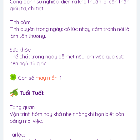
Công danh sự nghiệp: diễn ra khá thuận lợi cẩn thận
giấy tờ, chi tiết.
Tình cảm:
Tình duyên trong ngày: có lúc nhạy cảm tránh nói lời
làm tổn thương.
Sức khỏe:
Thể chất trong ngày dễ mệt nếu làm việc quá sức
nên ngủ đủ giấc.
Con số
may mắn
: 1
Tuổi Tuất
Tổng quan:
Vận trình hôm nay khá nhẹ nhàngkhi bạn biết cân
bằng mọi việc.
Tài lộc: