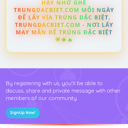
HÃY NHỚ GHÉ
TRUNGDACBIET.COM MỖI NGÀY
ĐỂ LẤY VÍA TRÚNG ĐẶC BIỆT.
TRUNGDACBIET.COM - NƠI LẤY
MAY MẮN ĐỂ TRÚNG ĐẶC BIỆT
🌟🍀🔥
By registering with us, you'll be able to
discuss, share and private message with other
members of our community.
SignUp Now!