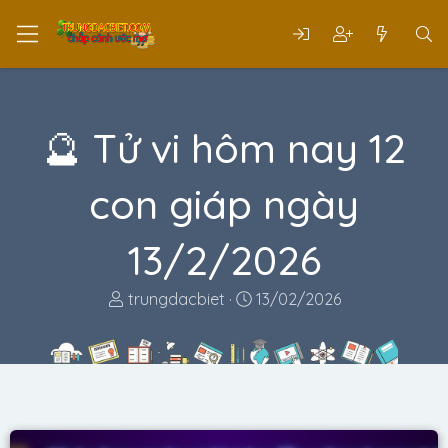
🔮 Tử vi hôm nay 12
con giáp ngày
13/2/2026
T
N
trungdacbiet
13/02/2026
h
g
r
à
e
y
a
g
d
ử
s
i