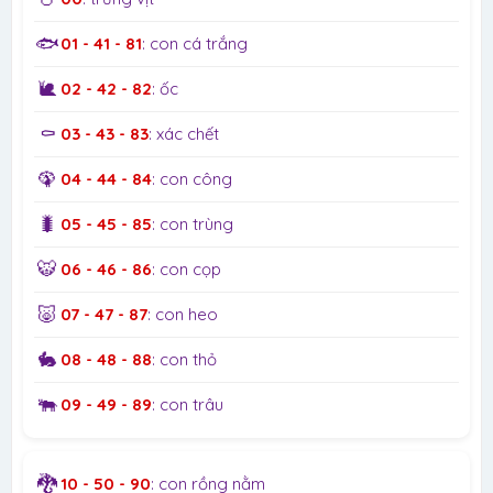
🐟
01 - 41 - 81
: con cá trắng
🐌
02 - 42 - 82
: ốc
⚰️
03 - 43 - 83
: xác chết
🦚
04 - 44 - 84
: con công
🐛
05 - 45 - 85
: con trùng
🐯
06 - 46 - 86
: con cọp
🐷
07 - 47 - 87
: con heo
🐇
08 - 48 - 88
: con thỏ
🐃
09 - 49 - 89
: con trâu
🐉
10 - 50 - 90
: con rồng nằm