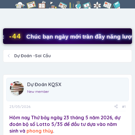
r
à
e
y
a
g
d
ử
s
i
t
-44
Chúc bạn ngày mới tràn đầy năng lượng! ✨
a
r
t
Dự Đoán -Soi Cầu
e
r
Dự Đoán KQSX
New member
23/05/2026
#1
Hôm nay Thứ bảy ngày 23 tháng 5 năm 2026, dự
đoán bộ số Lotto 5/35 để đầu tư dựa vào năm
sinh và
phong thủy
.