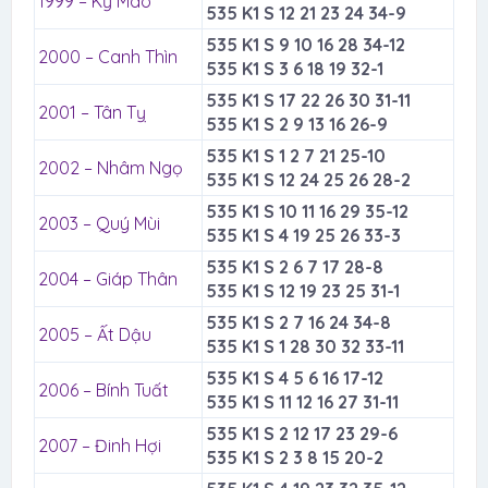
1999 – Kỷ Mão
535 K1 S 12 21 23 24 34-9
535 K1 S 9 10 16 28 34-12
2000 – Canh Thìn
535 K1 S 3 6 18 19 32-1
535 K1 S 17 22 26 30 31-11
2001 – Tân Tỵ
535 K1 S 2 9 13 16 26-9
535 K1 S 1 2 7 21 25-10
2002 – Nhâm Ngọ
535 K1 S 12 24 25 26 28-2
535 K1 S 10 11 16 29 35-12
2003 – Quý Mùi
535 K1 S 4 19 25 26 33-3
535 K1 S 2 6 7 17 28-8
2004 – Giáp Thân
535 K1 S 12 19 23 25 31-1
535 K1 S 2 7 16 24 34-8
2005 – Ất Dậu
535 K1 S 1 28 30 32 33-11
535 K1 S 4 5 6 16 17-12
2006 – Bính Tuất
535 K1 S 11 12 16 27 31-11
535 K1 S 2 12 17 23 29-6
2007 – Đinh Hợi
535 K1 S 2 3 8 15 20-2