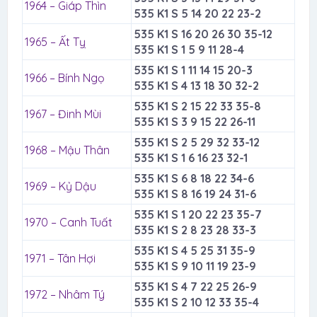
1964 – Giáp Thìn
535 K1 S 5 14 20 22 23-2
535 K1 S 16 20 26 30 35-12
1965 – Ất Tỵ
535 K1 S 1 5 9 11 28-4
535 K1 S 1 11 14 15 20-3
1966 – Bính Ngọ
535 K1 S 4 13 18 30 32-2
535 K1 S 2 15 22 33 35-8
1967 – Đinh Mùi
535 K1 S 3 9 15 22 26-11
535 K1 S 2 5 29 32 33-12
1968 – Mậu Thân
535 K1 S 1 6 16 23 32-1
535 K1 S 6 8 18 22 34-6
1969 – Kỷ Dậu
535 K1 S 8 16 19 24 31-6
535 K1 S 1 20 22 23 35-7
1970 – Canh Tuất
535 K1 S 2 8 23 28 33-3
535 K1 S 4 5 25 31 35-9
1971 – Tân Hợi
535 K1 S 9 10 11 19 23-9
535 K1 S 4 7 22 25 26-9
1972 – Nhâm Tý
535 K1 S 2 10 12 33 35-4