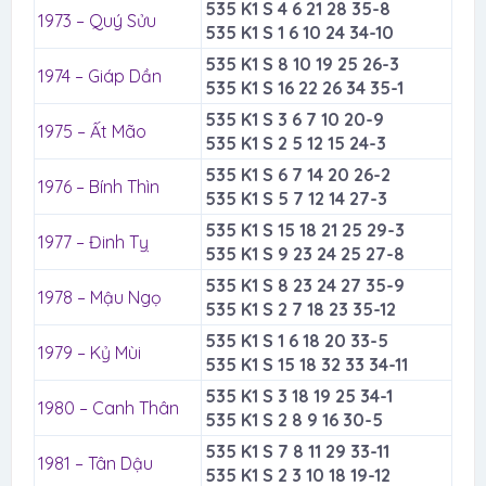
535 K1 S 4 6 21 28 35-8
1973 – Quý Sửu
535 K1 S 1 6 10 24 34-10
535 K1 S 8 10 19 25 26-3
1974 – Giáp Dần
535 K1 S 16 22 26 34 35-1
535 K1 S 3 6 7 10 20-9
1975 – Ất Mão
535 K1 S 2 5 12 15 24-3
535 K1 S 6 7 14 20 26-2
1976 – Bính Thìn
535 K1 S 5 7 12 14 27-3
535 K1 S 15 18 21 25 29-3
1977 – Đinh Tỵ
535 K1 S 9 23 24 25 27-8
535 K1 S 8 23 24 27 35-9
1978 – Mậu Ngọ
535 K1 S 2 7 18 23 35-12
535 K1 S 1 6 18 20 33-5
1979 – Kỷ Mùi
535 K1 S 15 18 32 33 34-11
535 K1 S 3 18 19 25 34-1
1980 – Canh Thân
535 K1 S 2 8 9 16 30-5
535 K1 S 7 8 11 29 33-11
1981 – Tân Dậu
535 K1 S 2 3 10 18 19-12