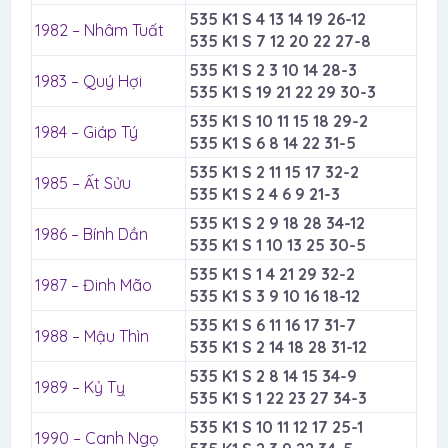
535 K1 S 4 13 14 19 26-12
1982 – Nhâm Tuất
535 K1 S 7 12 20 22 27-8
535 K1 S 2 3 10 14 28-3
1983 – Quý Hợi
535 K1 S 19 21 22 29 30-3
535 K1 S 10 11 15 18 29-2
1984 – Giáp Tý
535 K1 S 6 8 14 22 31-5
535 K1 S 2 11 15 17 32-2
1985 – Ất Sửu
535 K1 S 2 4 6 9 21-3
535 K1 S 2 9 18 28 34-12
1986 – Bính Dần
535 K1 S 1 10 13 25 30-5
535 K1 S 1 4 21 29 32-2
1987 – Đinh Mão
535 K1 S 3 9 10 16 18-12
535 K1 S 6 11 16 17 31-7
1988 – Mậu Thìn
535 K1 S 2 14 18 28 31-12
535 K1 S 2 8 14 15 34-9
1989 – Kỷ Tỵ
535 K1 S 1 22 23 27 34-3
535 K1 S 10 11 12 17 25-1
1990 – Canh Ngọ