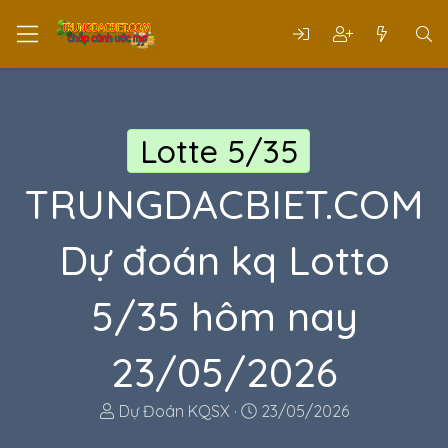
Lotte 5/35
TRUNGDACBIET.COM
Dự đoán kq Lotto
5/35 hôm nay
23/05/2026
T
N
Dự Đoán KQSX
23/05/2026
h
g