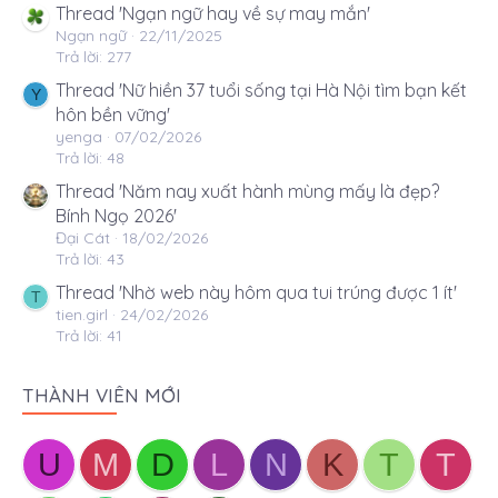
Thread 'Ngạn ngữ hay về sự may mắn'
Ngạn ngữ
22/11/2025
Trả lời: 277
Thread 'Nữ hiền 37 tuổi sống tại Hà Nội tìm bạn kết
Y
hôn bền vững'
yenga
07/02/2026
Trả lời: 48
Thread 'Năm nay xuất hành mùng mấy là đẹp?
Bính Ngọ 2026'
Đại Cát
18/02/2026
Trả lời: 43
Thread 'Nhờ web này hôm qua tui trúng được 1 ít'
T
tien.girl
24/02/2026
Trả lời: 41
THÀNH VIÊN MỚI
U
M
D
L
N
K
T
T