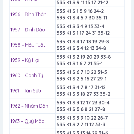
535 K1 S 9 11 15 17 21-12
535 K1 S 1 5 9 16 24-2
1956 – Bính Thân
535 K1 S 4 5 7 30 35-11
535 K1 S 3 4 9 13 33-4
1957 – Đinh Dậu
535 K1 S 1 17 24 31 35-12
535 K1 S 4 17 18 19 29-8
1958 – Mậu Tuất
535 K1 S 3 4 12 13 34-8
535 K1 S 2 19 20 29 33-8
1959 – Kỷ Hợi
535 K1 S 1 6 7 21 35-1
535 K1 S 6 7 10 22 31-5
1960 – Canh Tý
535 K1 S 2 5 16 27 29-1
535 K1 S 4 7 8 17 31-12
1961 – Tân Sửu
535 K1 S 3 18 27 33 35-2
535 K1 S 3 12 17 23 30-4
1962 – Nhâm Dần
535 K1 S 5 6 8 21 27-8
535 K1 S 3 9 10 22 26-7
1963 – Quý Mão
535 K1 S 2 7 11 12 33-3
535 K1 S 3 13 14 29 31-6