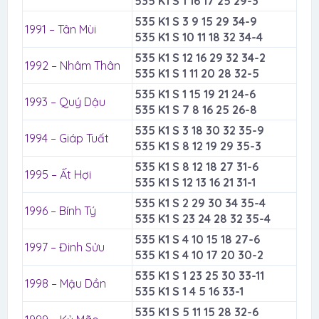
535 K1 S 1 16 17 25 29-3
535 K1 S 3 9 15 29 34-9
1991 – Tân Mùi
535 K1 S 10 11 18 32 34-4
535 K1 S 12 16 29 32 34-2
1992 – Nhâm Thân
535 K1 S 1 11 20 28 32-5
535 K1 S 1 15 19 21 24-6
1993 – Quý Dậu
535 K1 S 7 8 16 25 26-8
535 K1 S 3 18 30 32 35-9
1994 – Giáp Tuất
535 K1 S 8 12 19 29 35-3
535 K1 S 8 12 18 27 31-6
1995 – Ất Hợi
535 K1 S 12 13 16 21 31-1
535 K1 S 2 29 30 34 35-4
1996 – Bính Tý
535 K1 S 23 24 28 32 35-4
535 K1 S 4 10 15 18 27-6
1997 – Đinh Sửu
535 K1 S 4 10 17 20 30-2
535 K1 S 1 23 25 30 33-11
1998 – Mậu Dần
535 K1 S 1 4 5 16 33-1
535 K1 S 5 11 15 28 32-6