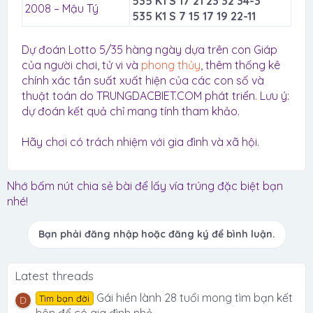
535 K1 S 17 21 23 32 34-3
2008 – Mậu Tý
535 K1 S 7 15 17 19 22-11
Dự đoán Lotto 5/35 hàng ngày dựa trên con Giáp
của người chơi, tử vi và
phong thủy
, thêm thống kê
chính xác tần suất xuất hiện của các con số và
thuật toán do TRUNGDACBIET.COM phát triển. Lưu ý:
dự đoán kết quả chỉ mang tính tham khảo.
Hãy chơi có trách nhiệm với gia đình và xã hội.
Nhớ bấm nút chia sẻ bài để lấy vía trúng đặc biệt bạn
nhé!
Bạn phải đăng nhập hoặc đăng ký để bình luận.
Latest threads
Gái hiền lành 28 tuổi mong tìm bạn kết
Tìm bạn đời
D
hôn để có gia đình nhỏ