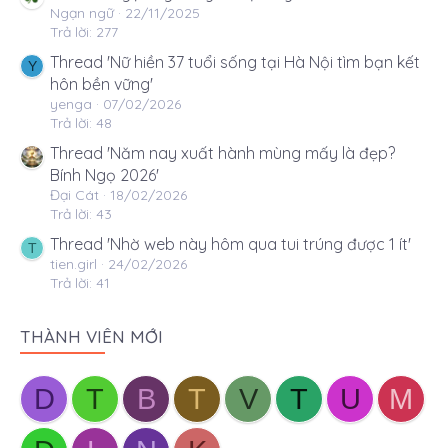
Ngạn ngữ
22/11/2025
Trả lời: 277
Thread 'Nữ hiền 37 tuổi sống tại Hà Nội tìm bạn kết
Y
hôn bền vững'
yenga
07/02/2026
Trả lời: 48
Thread 'Năm nay xuất hành mùng mấy là đẹp?
Bính Ngọ 2026'
Đại Cát
18/02/2026
Trả lời: 43
Thread 'Nhờ web này hôm qua tui trúng được 1 ít'
T
tien.girl
24/02/2026
Trả lời: 41
THÀNH VIÊN MỚI
D
T
B
T
V
T
U
M