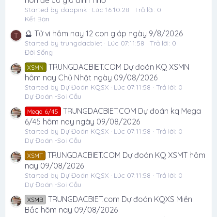
Started by daopink
Lúc 16:10:28
Trả lời: 0
Kết Bạn
🔮 Tử vi hôm nay 12 con giáp ngày 9/8/2026
T
Started by trungdacbiet
Lúc 07:11:58
Trả lời: 0
Đời Sống
TRUNGDACBIET.COM Dự đoán KQ XSMN
XSMN
hôm nay Chủ Nhật ngày 09/08/2026
Started by Dự Đoán KQSX
Lúc 07:11:58
Trả lời: 0
Dự Đoán -Soi Cầu
TRUNGDACBIET.COM Dự đoán kq Mega
Mega 6/45
6/45 hôm nay ngày 09/08/2026
Started by Dự Đoán KQSX
Lúc 07:11:58
Trả lời: 0
Dự Đoán -Soi Cầu
TRUNGDACBIET.COM Dự đoán KQ XSMT hôm
XSMT
nay 09/08/2026
Started by Dự Đoán KQSX
Lúc 07:11:58
Trả lời: 0
Dự Đoán -Soi Cầu
TRUNGDACBIET.com Dự đoán KQXS Miền
XSMB
Bắc hôm nay 09/08/2026