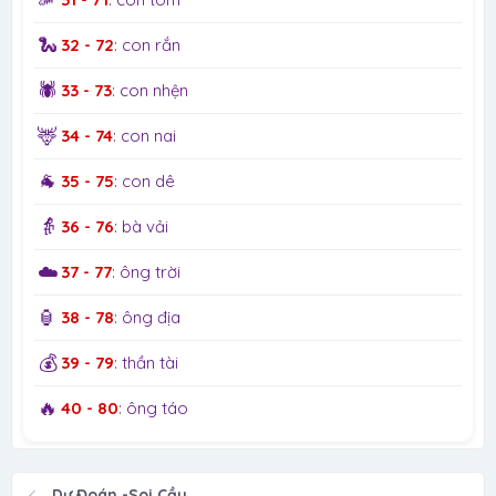
🐍
32 - 72
: con rắn
🕷️
33 - 73
: con nhện
🦌
34 - 74
: con nai
🐐
35 - 75
: con dê
👵
36 - 76
: bà vải
☁️
37 - 77
: ông trời
🏮
38 - 78
: ông địa
💰
39 - 79
: thần tài
🔥
40 - 80
: ông táo
Dự Đoán -Soi Cầu