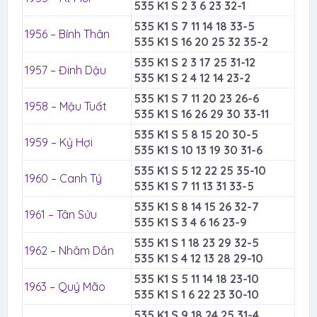
535 K1 S 2 3 6 23 32-1
535 K1 S 7 11 14 18 33-5
1956 – Bính Thân
535 K1 S 16 20 25 32 35-2
535 K1 S 2 3 17 25 31-12
1957 – Đinh Dậu
535 K1 S 2 4 12 14 23-2
535 K1 S 7 11 20 23 26-6
1958 – Mậu Tuất
535 K1 S 16 26 29 30 33-11
535 K1 S 5 8 15 20 30-5
1959 – Kỷ Hợi
535 K1 S 10 13 19 30 31-6
535 K1 S 5 12 22 25 35-10
1960 – Canh Tý
535 K1 S 7 11 13 31 33-5
535 K1 S 8 14 15 26 32-7
1961 – Tân Sửu
535 K1 S 3 4 6 16 23-9
535 K1 S 1 18 23 29 32-5
1962 – Nhâm Dần
535 K1 S 4 12 13 28 29-10
535 K1 S 5 11 14 18 23-10
1963 – Quý Mão
535 K1 S 1 6 22 23 30-10
535 K1 S 9 18 24 25 31-4