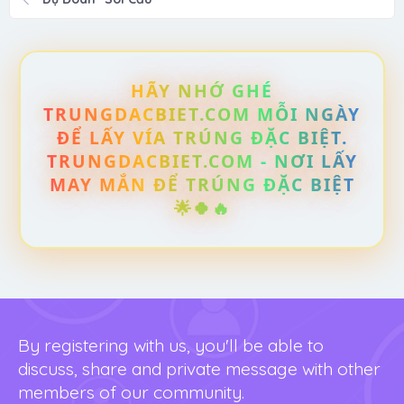
HÃY NHỚ GHÉ
TRUNGDACBIET.COM MỖI NGÀY
ĐỂ LẤY VÍA TRÚNG ĐẶC BIỆT.
TRUNGDACBIET.COM - NƠI LẤY
MAY MẮN ĐỂ TRÚNG ĐẶC BIỆT
🌟🍀🔥
By registering with us, you'll be able to
discuss, share and private message with other
members of our community.