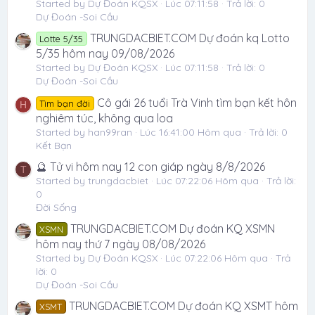
Started by Dự Đoán KQSX
Lúc 07:11:58
Trả lời: 0
Dự Đoán -Soi Cầu
TRUNGDACBIET.COM Dự đoán kq Lotto
Lotte 5/35
5/35 hôm nay 09/08/2026
Started by Dự Đoán KQSX
Lúc 07:11:58
Trả lời: 0
Dự Đoán -Soi Cầu
Cô gái 26 tuổi Trà Vinh tìm bạn kết hôn
Tìm bạn đời
H
nghiêm túc, không qua loa
Started by han99ran
Lúc 16:41:00 Hôm qua
Trả lời: 0
Kết Bạn
🔮 Tử vi hôm nay 12 con giáp ngày 8/8/2026
T
Started by trungdacbiet
Lúc 07:22:06 Hôm qua
Trả lời:
0
Đời Sống
TRUNGDACBIET.COM Dự đoán KQ XSMN
XSMN
hôm nay thứ 7 ngày 08/08/2026
Started by Dự Đoán KQSX
Lúc 07:22:06 Hôm qua
Trả
lời: 0
Dự Đoán -Soi Cầu
TRUNGDACBIET.COM Dự đoán KQ XSMT hôm
XSMT