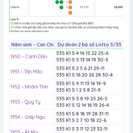
Năm sinh – Can Chi
Dự đoán 2 bộ số Lotto 5/35
535 K1 S 4 14 15 22 25-6
1950 – Canh Dần
535 K1 S 5 13 14 19 30-5
535 K1 S 2 5 6 21 29-11
1951 – Tân Mão
535 K1 S 16 20 26 28 30-4
535 K1 S 9 11 13 14 19-9
1952 – Nhâm Thìn
535 K1 S 1 2 5 8 21-9
535 K1 S 5 8 19 25 26-5
1953 – Quý Tỵ
535 K1 S 12 14 16 19 26-4
535 K1 S 8 18 19 28 31-11
1954 – Giáp Ngọ
535 K1 S 2 7 10 18 22-6
535 K1 S 3 11 12 23 32-11
1955 – Ất Mùi