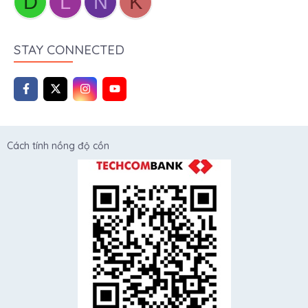
D
L
N
K
STAY CONNECTED
Cách tính nồng độ cồn