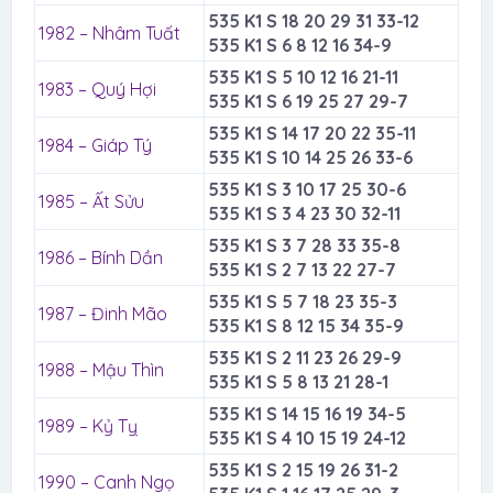
535 K1 S 18 20 29 31 33-12
1982 – Nhâm Tuất
535 K1 S 6 8 12 16 34-9
535 K1 S 5 10 12 16 21-11
1983 – Quý Hợi
535 K1 S 6 19 25 27 29-7
535 K1 S 14 17 20 22 35-11
1984 – Giáp Tý
535 K1 S 10 14 25 26 33-6
535 K1 S 3 10 17 25 30-6
1985 – Ất Sửu
535 K1 S 3 4 23 30 32-11
535 K1 S 3 7 28 33 35-8
1986 – Bính Dần
535 K1 S 2 7 13 22 27-7
535 K1 S 5 7 18 23 35-3
1987 – Đinh Mão
535 K1 S 8 12 15 34 35-9
535 K1 S 2 11 23 26 29-9
1988 – Mậu Thìn
535 K1 S 5 8 13 21 28-1
535 K1 S 14 15 16 19 34-5
1989 – Kỷ Tỵ
535 K1 S 4 10 15 19 24-12
535 K1 S 2 15 19 26 31-2
1990 – Canh Ngọ