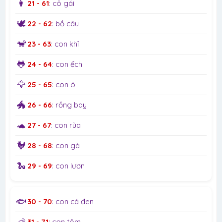
👩
21 - 61
: cô gái
🕊️
22 - 62
: bồ câu
🐒
23 - 63
: con khỉ
🐸
24 - 64
: con ếch
🦅
25 - 65
: con ó
🐲
26 - 66
: rồng bay
🐢
27 - 67
: con rùa
🐓
28 - 68
: con gà
🐍
29 - 69
: con lươn
🐟
30 - 70
: con cá đen
🦐
31 - 71
: con tôm