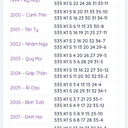
1999 – Kỷ Mão
535 K1 S 22 24 28 31 33-11
535 K1 S 8 20 31 33 35-10
2000 – Canh Thìn
535 K1 S 16 23 30 31 34-11
535 K1 S 6 11 13 25 30-8
2001 – Tân Tỵ
535 K1 S 16 19 21 25 27-11
535 K1 S 2 16 20 32 34-7
2002 – Nhâm Ngọ
535 K1 S 11 13 20 24 29-6
535 K1 S 4 20 26 27 29-5
2003 – Quý Mùi
535 K1 S 5 6 28 29 31-5
535 K1 S 13 16 22 27 30-12
2004 – Giáp Thân
535 K1 S 11 20 30 32 35-2
535 K1 S 3 4 13 15 24-4
2005 – Ất Dậu
535 K1 S 26 29 31 32 34-1
535 K1 S 3 7 21 25 35-1
2006 – Bính Tuất
535 K1 S 4 9 17 22 35-12
535 K1 S 5 8 9 15 25-10
2007 – Đinh Hợi
535 K1 S 6 8 17 28 35-4