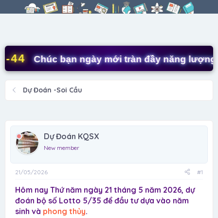
r
à
e
y
a
g
d
ử
s
i
t
4
Chúc bạn ngày mới tràn đầy năng lượng! ✨
a
r
t
Dự Đoán -Soi Cầu
e
r
Dự Đoán KQSX
New member
21/05/2026
#1
Hôm nay Thứ năm ngày 21 tháng 5 năm 2026, dự
đoán bộ số Lotto 5/35 để đầu tư dựa vào năm
sinh và
phong thủy
.