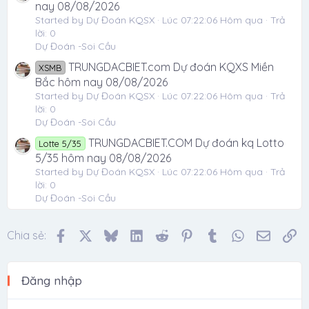
nay 08/08/2026
Started by Dự Đoán KQSX
Lúc 07:22:06 Hôm qua
Trả
lời: 0
Dự Đoán -Soi Cầu
TRUNGDACBIET.com Dự đoán KQXS Miền
XSMB
Bắc hôm nay 08/08/2026
Started by Dự Đoán KQSX
Lúc 07:22:06 Hôm qua
Trả
lời: 0
Dự Đoán -Soi Cầu
TRUNGDACBIET.COM Dự đoán kq Lotto
Lotte 5/35
5/35 hôm nay 08/08/2026
Started by Dự Đoán KQSX
Lúc 07:22:06 Hôm qua
Trả
lời: 0
Dự Đoán -Soi Cầu
Facebook
X
Bluesky
LinkedIn
Reddit
Pinterest
Tumblr
WhatsApp
Email
Li
Chia sẻ:
Đăng nhập