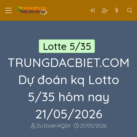
Lotte 5/35
TRUNGDACBIET.COM
Dự đoán kq Lotto
5/35 hôm nay
21/05/2026
T
N
Dự Đoán KQSX
21/05/2026
h
g