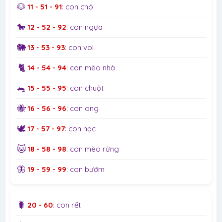
🐶
11 - 51 - 91
: con chó
🐎
12 - 52 - 92
: con ngựa
🐘
13 - 53 - 93
: con voi
🐈
14 - 54 - 94
: con mèo nhà
🐀
15 - 55 - 95
: con chuột
🐝
16 - 56 - 96
: con ong
🕊️
17 - 57 - 97
: con hạc
🐱
18 - 58 - 98
: con mèo rừng
🦋
19 - 59 - 99
: con bướm
🐛
20 - 60
: con rết