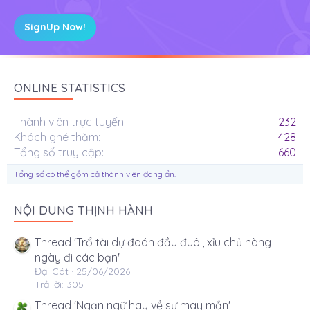
SignUp Now!
ONLINE STATISTICS
Thành viên trực tuyến
232
Khách ghé thăm
428
Tổng số truy cập
660
Tổng số có thể gồm cả thành viên đang ẩn.
NỘI DUNG THỊNH HÀNH
Thread 'Trổ tài dự đoán đầu đuôi, xỉu chủ hàng
ngày đi các bạn'
Đại Cát
25/06/2026
Trả lời: 305
Thread 'Ngạn ngữ hay về sự may mắn'