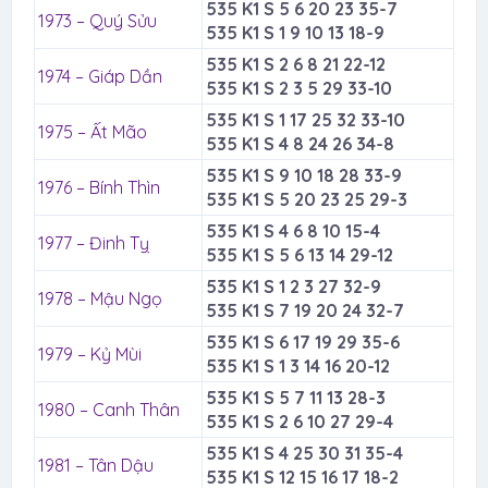
535 K1 S 5 6 20 23 35-7
1973 – Quý Sửu
535 K1 S 1 9 10 13 18-9
535 K1 S 2 6 8 21 22-12
1974 – Giáp Dần
535 K1 S 2 3 5 29 33-10
535 K1 S 1 17 25 32 33-10
1975 – Ất Mão
535 K1 S 4 8 24 26 34-8
535 K1 S 9 10 18 28 33-9
1976 – Bính Thìn
535 K1 S 5 20 23 25 29-3
535 K1 S 4 6 8 10 15-4
1977 – Đinh Tỵ
535 K1 S 5 6 13 14 29-12
535 K1 S 1 2 3 27 32-9
1978 – Mậu Ngọ
535 K1 S 7 19 20 24 32-7
535 K1 S 6 17 19 29 35-6
1979 – Kỷ Mùi
535 K1 S 1 3 14 16 20-12
535 K1 S 5 7 11 13 28-3
1980 – Canh Thân
535 K1 S 2 6 10 27 29-4
535 K1 S 4 25 30 31 35-4
1981 – Tân Dậu
535 K1 S 12 15 16 17 18-2