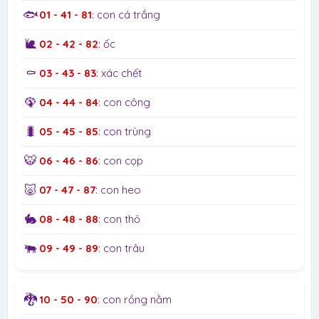
🐟
01 - 41 - 81
: con cá trắng
🐌
02 - 42 - 82
: ốc
⚰️
03 - 43 - 83
: xác chết
🦚
04 - 44 - 84
: con công
🐛
05 - 45 - 85
: con trùng
🐯
06 - 46 - 86
: con cọp
🐷
07 - 47 - 87
: con heo
🐇
08 - 48 - 88
: con thỏ
🐃
09 - 49 - 89
: con trâu
🐉
10 - 50 - 90
: con rồng nằm