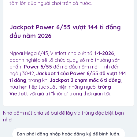
tâm lớn của người chơi trên cả nước.
Jackpot Power 6/55 vượt 144 tỉ đồng
đầu năm 2026​
Ngoài Mega 6/45, Vietlott cho biết tối
1-1-2026
,
doanh nghiệp sẽ tổ chức quay số mở thưởng sản
phẩm
Power 6/55
để mở đầu năm mới. Tính đến
ngày 30-12,
Jackpot 1 của Power 6/55 đã vượt 144
tỉ đồng
, trong khi
Jackpot 2 chạm mốc 6 tỉ đồng
,
hứa hẹn tiếp tục xuất hiện những người
trúng
Vietlott
với giá trị “khủng” trong thời gian tới.
Nhớ bấm nút chia sẻ bài để lấy vía trúng đặc biệt bạn
nhé!
Bạn phải đăng nhập hoặc đăng ký để bình luận.