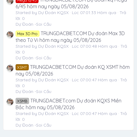
Mega 6/45
6/45 hôm nay ngày 05/08/2026
Started by Dự Đoán KQSX
Lúc 07:01:33 Hôm qua
Trả
lời: 0
Dự Đoán -Soi Cầu
TRUNGDACBIET.COM Dự đoán Max 3D
Max 3D Pro
theo Tử Vi hôm nay ngày 05/08/2026
Started by Dự Đoán KQSX
Lúc 07:00:48 Hôm qua
Trả
lời: 0
Dự Đoán -Soi Cầu
TRUNGDACBIET.COM Dự đoán KQ XSMT hôm
XSMT
nay 05/08/2026
Started by Dự Đoán KQSX
Lúc 07:00:47 Hôm qua
Trả
lời: 0
Dự Đoán -Soi Cầu
TRUNGDACBIET.com Dự đoán KQXS Miền
XSMB
Bắc hôm nay 05/08/2026
Started by Dự Đoán KQSX
Lúc 07:00:47 Hôm qua
Trả
lời: 0
Dự Đoán -Soi Cầu