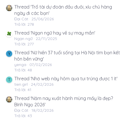
Thread 'Trổ tài dự đoán đầu đuôi, xỉu chủ hàng
ngày đi các bạn'
Đại Cát
25/06/2026
Trả lời: 278
Thread 'Ngạn ngữ hay về sự may mắn'
Ngạn ngữ
22/11/2025
Trả lời: 277
Thread 'Nữ hiền 37 tuổi sống tại Hà Nội tìm bạn kết
Y
hôn bền vững'
yenga
07/02/2026
Trả lời: 48
Thread 'Nhờ web này hôm qua tui trúng được 1 ít'
T
tien.girl
24/02/2026
Trả lời: 41
Thread 'Năm nay xuất hành mùng mấy là đẹp?
Bính Ngọ 2026'
Đại Cát
18/02/2026
Trả lời: 43