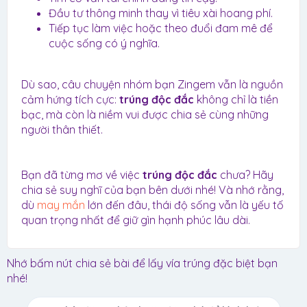
Đầu tư thông minh thay vì tiêu xài hoang phí.
Tiếp tục làm việc hoặc theo đuổi đam mê để
cuộc sống có ý nghĩa.
Dù sao, câu chuyện nhóm bạn Zingem vẫn là nguồn
cảm hứng tích cực:
trúng độc đắc
không chỉ là tiền
bạc, mà còn là niềm vui được chia sẻ cùng những
người thân thiết.
Bạn đã từng mơ về việc
trúng độc đắc
chưa? Hãy
chia sẻ suy nghĩ của bạn bên dưới nhé! Và nhớ rằng,
dù
may mắn
lớn đến đâu, thái độ sống vẫn là yếu tố
quan trọng nhất để giữ gìn hạnh phúc lâu dài.
Nhớ bấm nút chia sẻ bài để lấy vía trúng đặc biệt bạn
nhé!