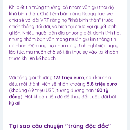
Khi biết tin trúng thưởng, cả nhóm vẫn giữ thái độ
khá bình thản. Chủ tiệm bánh ông Redgy Taerwe
chia sẻ với đài VRT rằng họ "khá bình thản" trước
chiến thắng đổi đời, và hiện tại chưa vội quyết định
gì lớn. Nhiều người dân địa phương biết danh tính họ,
nhưng nhóm bạn vẫn mong muốn giữ kín thông tin
cá nhân. Đến nay, họ chưa có ý định nghỉ việc ngay
lập tức, mà muốn chờ số tiền thực sự vào tài khoản
trước khi lên kế hoạch.
Với tổng giải thưởng
123 triệu euro
, sau khi chia
đều, mỗi thành viên sẽ nhận khoảng
5,8 triệu euro
(khoảng 6,9 triệu USD, tương đương hơn
160 tỷ
đồng
). Một khoản tiền đủ để thay đổi cuộc đời bất
kỳ ai!
Tại sao câu chuyện "trúng độc đắc"