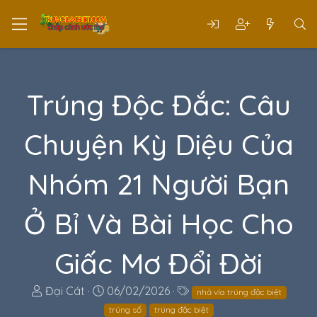
Trúng Độc Đắc: Câu
Chuyện Kỳ Diệu Của
Nhóm 21 Người Bạn
Ở Bỉ Và Bài Học Cho
Giấc Mơ Đổi Đời
T
N
T
Đại Cát
06/02/2026
nhả vía trúng đặc biệt
h
g
ừ
trúng số
trúng đặc biệt