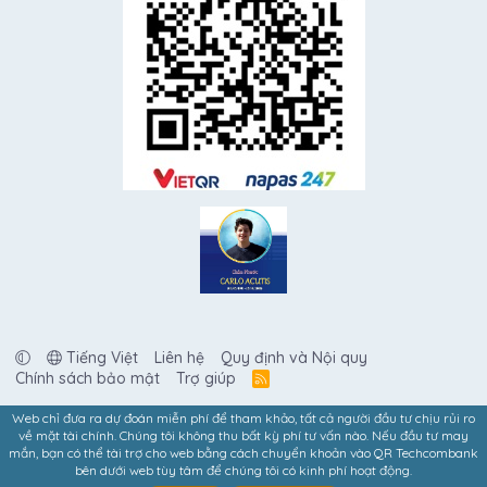
Tiếng Việt
Liên hệ
Quy định và Nội quy
Chính sách bảo mật
Trợ giúp
R
S
S
Web chỉ đưa ra dự đoán miễn phí để tham khảo, tất cả người đầu tư chịu rủi ro
về mặt tài chính. Chúng tôi không thu bất kỳ phí tư vấn nào. Nếu đầu tư may
mắn, bạn có thể tài trợ cho web bằng cách chuyển khoản vào QR Techcombank
bên dưới web tùy tâm để chúng tôi có kinh phí hoạt động.