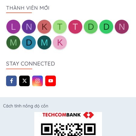
THÀNH VIÊN MỚI
L
N
K
T
T
D
D
N
M
D
M
K
STAY CONNECTED
Cách tính nồng độ cồn