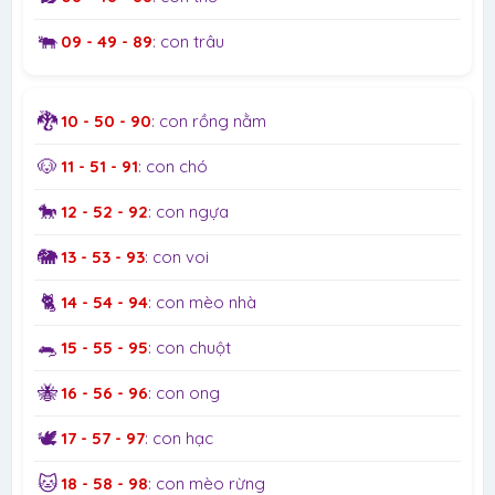
🐃
09 - 49 - 89
: con trâu
🐉
10 - 50 - 90
: con rồng nằm
🐶
11 - 51 - 91
: con chó
🐎
12 - 52 - 92
: con ngựa
🐘
13 - 53 - 93
: con voi
🐈
14 - 54 - 94
: con mèo nhà
🐀
15 - 55 - 95
: con chuột
🐝
16 - 56 - 96
: con ong
🕊️
17 - 57 - 97
: con hạc
🐱
18 - 58 - 98
: con mèo rừng