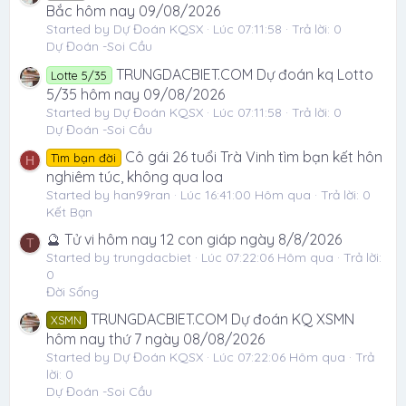
Bắc hôm nay 09/08/2026
Started by Dự Đoán KQSX
Lúc 07:11:58
Trả lời: 0
Dự Đoán -Soi Cầu
TRUNGDACBIET.COM Dự đoán kq Lotto
Lotte 5/35
5/35 hôm nay 09/08/2026
Started by Dự Đoán KQSX
Lúc 07:11:58
Trả lời: 0
Dự Đoán -Soi Cầu
Cô gái 26 tuổi Trà Vinh tìm bạn kết hôn
Tìm bạn đời
H
nghiêm túc, không qua loa
Started by han99ran
Lúc 16:41:00 Hôm qua
Trả lời: 0
Kết Bạn
🔮 Tử vi hôm nay 12 con giáp ngày 8/8/2026
T
Started by trungdacbiet
Lúc 07:22:06 Hôm qua
Trả lời:
0
Đời Sống
TRUNGDACBIET.COM Dự đoán KQ XSMN
XSMN
hôm nay thứ 7 ngày 08/08/2026
Started by Dự Đoán KQSX
Lúc 07:22:06 Hôm qua
Trả
lời: 0
Dự Đoán -Soi Cầu