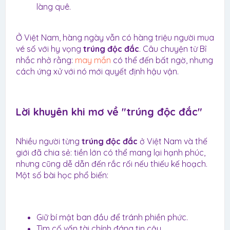
làng quê.
Ở Việt Nam, hàng ngày vẫn có hàng triệu người mua
vé số với hy vọng
trúng độc đắc
. Câu chuyện từ Bỉ
nhắc nhở rằng:
may mắn
có thể đến bất ngờ, nhưng
cách ứng xử với nó mới quyết định hậu vận.
Lời khuyên khi mơ về "trúng độc đắc"​
Nhiều người từng
trúng độc đắc
ở Việt Nam và thế
giới đã chia sẻ: tiền lớn có thể mang lại hạnh phúc,
nhưng cũng dễ dẫn đến rắc rối nếu thiếu kế hoạch.
Một số bài học phổ biến:
Giữ bí mật ban đầu để tránh phiền phức.
Tìm cố vấn tài chính đáng tin cậy.