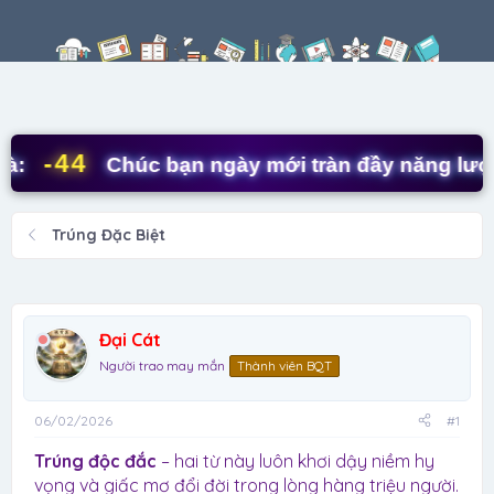
r
à
k
e
y
h
a
g
ó
d
ử
a
s
i
t
a
-44
Chúc bạn ngày mới tràn đầy năng lượng!
r
t
e
Trúng Đặc Biệt
r
Đại Cát
Người trao may mắn
Thành viên BQT
06/02/2026
#1
Trúng độc đắc
– hai từ này luôn khơi dậy niềm hy
vọng và giấc mơ đổi đời trong lòng hàng triệu người.