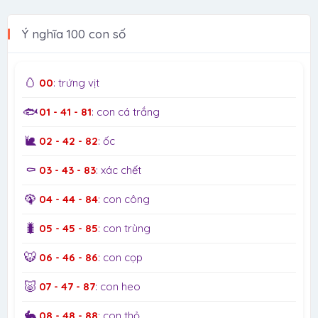
Ý nghĩa 100 con số
🥚
00
: trứng vịt
🐟
01 - 41 - 81
: con cá trắng
🐌
02 - 42 - 82
: ốc
⚰️
03 - 43 - 83
: xác chết
🦚
04 - 44 - 84
: con công
🐛
05 - 45 - 85
: con trùng
🐯
06 - 46 - 86
: con cọp
🐷
07 - 47 - 87
: con heo
🐇
08 - 48 - 88
: con thỏ