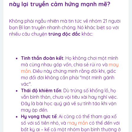
này lại truyền cảm hứng mạnh mẽ?​
Không phải ngẫu nhiên mà tin tức về nhóm 21 người
bạn Bỉ lan truyền nhanh chóng. Nó khác biệt so với
nhiều câu chuyện
trúng độc đắc
khác:
Tinh thần đoàn kết
: Họ không chơi một mình
mà cùng nhau góp vốn, chia sẻ rủi ro và
may
mắn
. Điều này chứng minh rằng đôi khi, giấc
mơ đổi đời không cần phải "một mình gánh
vác".
Thái độ khiêm tốn
: Dù trúng số khổng lồ, họ
vẫn bình thản, chưa vội tiêu xài hay nghỉ việc.
Đây là bài học quý giá về sự tỉnh táo khi vận
may ập đến.
Hy vọng thực tế
: Ai cũng có thể tham gia xổ
số với số tiền nhỏ, và
may mắn
có thể đến với
bất kỳ ai – kể cả một nhóm bạn bình thường ở