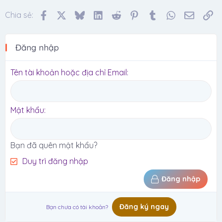
Facebook
X
Bluesky
LinkedIn
Reddit
Pinterest
Tumblr
WhatsApp
Email
Li
Chia sẻ:
Đăng nhập
Tên tài khoản hoặc địa chỉ Email
Mật khẩu
Bạn đã quên mật khẩu?
Duy trì đăng nhập
Đăng nhập
Đăng ký ngay
Bạn chưa có tài khoản?