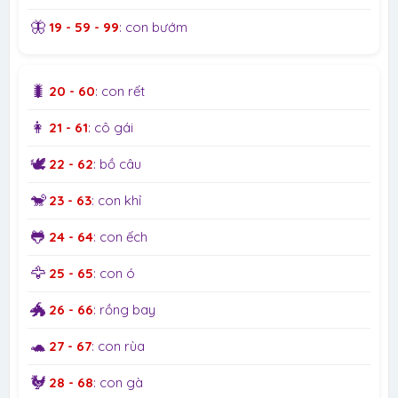
🦋
19 - 59 - 99
: con bướm
🐛
20 - 60
: con rết
👩
21 - 61
: cô gái
🕊️
22 - 62
: bồ câu
🐒
23 - 63
: con khỉ
🐸
24 - 64
: con ếch
🦅
25 - 65
: con ó
🐲
26 - 66
: rồng bay
🐢
27 - 67
: con rùa
🐓
28 - 68
: con gà