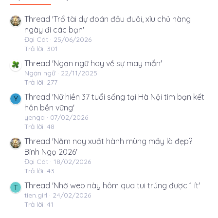
Thread 'Trổ tài dự đoán đầu đuôi, xỉu chủ hàng
ngày đi các bạn'
Đại Cát
25/06/2026
Trả lời: 301
Thread 'Ngạn ngữ hay về sự may mắn'
Ngạn ngữ
22/11/2025
Trả lời: 277
Thread 'Nữ hiền 37 tuổi sống tại Hà Nội tìm bạn kết
Y
hôn bền vững'
yenga
07/02/2026
Trả lời: 48
Thread 'Năm nay xuất hành mùng mấy là đẹp?
Bính Ngọ 2026'
Đại Cát
18/02/2026
Trả lời: 43
Thread 'Nhờ web này hôm qua tui trúng được 1 ít'
T
tien.girl
24/02/2026
Trả lời: 41