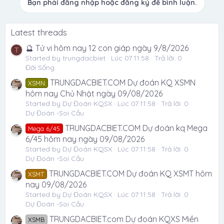
Bạn phải đăng nhập hoặc đăng ký để bình luận.
Latest threads
🔮 Tử vi hôm nay 12 con giáp ngày 9/8/2026
T
Started by trungdacbiet
Lúc 07:11:58
Trả lời: 0
Đời Sống
TRUNGDACBIET.COM Dự đoán KQ XSMN
XSMN
hôm nay Chủ Nhật ngày 09/08/2026
Started by Dự Đoán KQSX
Lúc 07:11:58
Trả lời: 0
Dự Đoán -Soi Cầu
TRUNGDACBIET.COM Dự đoán kq Mega
Mega 6/45
6/45 hôm nay ngày 09/08/2026
Started by Dự Đoán KQSX
Lúc 07:11:58
Trả lời: 0
Dự Đoán -Soi Cầu
TRUNGDACBIET.COM Dự đoán KQ XSMT hôm
XSMT
nay 09/08/2026
Started by Dự Đoán KQSX
Lúc 07:11:58
Trả lời: 0
Dự Đoán -Soi Cầu
TRUNGDACBIET.com Dự đoán KQXS Miền
XSMB