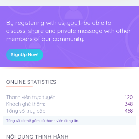
By registering with us, you'll be able to
discuss, share and private message with other
members of our community.
SignUp Now!
ONLINE STATISTICS
Thành viên trực tuyến
120
Khách ghé thăm
348
Tổng số truy cập
468
Tổng số có thể gồm cả thành viên đang ẩn.
NỘI DUNG THỊNH HÀNH