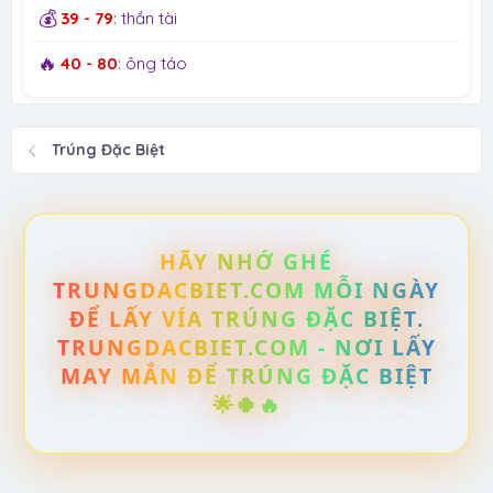
💰
39 - 79
: thần tài
🔥
40 - 80
: ông táo
Trúng Đặc Biệt
HÃY NHỚ GHÉ
TRUNGDACBIET.COM MỖI NGÀY
ĐỂ LẤY VÍA TRÚNG ĐẶC BIỆT.
TRUNGDACBIET.COM - NƠI LẤY
MAY MẮN ĐỂ TRÚNG ĐẶC BIỆT
🌟🍀🔥