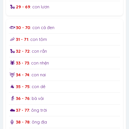
🐍
29 - 69
: con lươn
🐟
30 - 70
: con cá đen
🦐
31 - 71
: con tôm
🐍
32 - 72
: con rắn
🕷️
33 - 73
: con nhện
🦌
34 - 74
: con nai
🐐
35 - 75
: con dê
👵
36 - 76
: bà vải
☁️
37 - 77
: ông trời
🏮
38 - 78
: ông địa